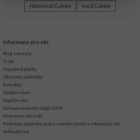
PŘEDCHOZÍ ČLÁNEK
DALŠÍ ČLÁNEK
Z
á
p
a
Informace pro vás
t
Blog a recepty
í
O nás
Doprava & platby
Obchodní podmínky
Kontakty
Výdejní místo
Napište nám
Ochrana osobních údajů GDPR
Hodnocení obchodu
Podmínky uplatnění práv z vadného plnění a reklamační řád
Velkoobchod