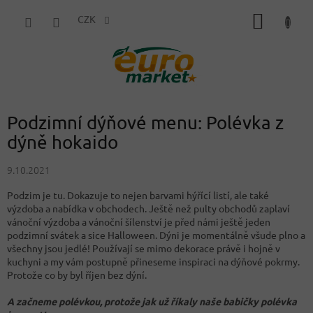
Přejít
NÁKUP
na
CZK
obsah
KOŠÍK
Podzimní dýňové menu: Polévka z
dýně hokaido
9.10.2021
Podzim je tu. Dokazuje to nejen barvami hýřící listí, ale také
výzdoba a nabídka v obchodech. Ještě než pulty obchodů zaplaví
vánoční výzdoba a vánoční šílenství je před námi ještě jeden
podzimní svátek a sice Halloween. Dýni je momentálně všude plno a
všechny jsou jedlé! Používají se mimo dekorace právě i hojně v
kuchyni a my vám postupně přineseme inspiraci na dýňové pokrmy.
Protože co by byl říjen bez dýní.
A začneme polévkou, protože jak už říkaly naše babičky polévka