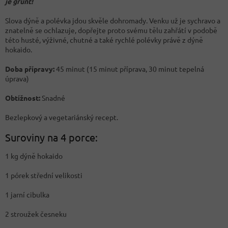
je grunt!
Slova dýně a polévka jdou skvěle dohromady. Venku už je sychravo a
znatelně se ochlazuje, dopřejte proto svému tělu zahřátí v podobě
této husté, výživné, chutné a také rychlé polévky právě z dýně
hokaido.
Doba přípravy:
45 minut (15 minut příprava, 30 minut tepelná
úprava)
Obtížnost:
Snadné
Bezlepkový a vegetariánský recept.
Suroviny na 4 porce:
1 kg dýně hokaido
1 pórek střední velikosti
1 jarní cibulka
2 stroužek česneku