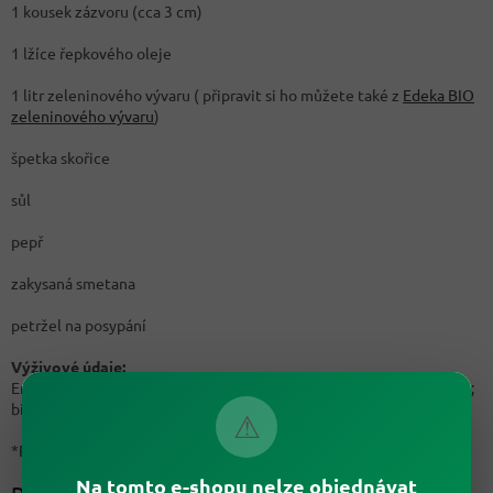
1 kousek zázvoru (cca 3 cm)
1 lžíce řepkového oleje
1 litr zeleninového vývaru ( připravit si ho můžete také z
Edeka BIO
zeleninového vývaru
)
špetka skořice
sůl
pepř
zakysaná smetana
petržel na posypání
Výživové údaje:
Energetická hodnota 850 kJ/ 203 kcal (*10%); sacharidy 22 g (*8%);
bílkoviny 7 g (*14%); tuky 9 g (*13%)
⚠
*Referenční hodnota příjmu u průměrné dospělé osoby
Na tomto e-shopu nelze objednávat