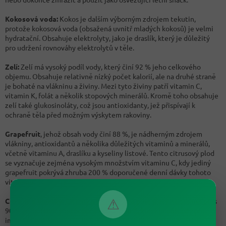
Kokosová voda:
Kokos je dalším výborným zdrojem tekutin,
protože kokosová voda (obsažená uvnitř mladých kokosů) je velmi
hydratační. Obsahuje elektrolyty, jako je draslík, který je důležitý
pro udržení rovnováhy elektrolytů v těle.
Zelí:
Zelí má vysoký podíl vody, který činí 92 % jeho celkového
objemu. Obsahuje relativně nízký počet kalorií, ale na druhé straně
je bohaté na vlákninu a živiny. Mezi tyto živiny patří vitamin C,
vitamin K, folát a několik stopových minerálů. Kromě toho obsahuje
zelí také glukosinoláty, což jsou antioxidanty, jež přispívají k
ochraně těla před možným výskytem rakoviny.
Grapefruit
, jehož obsah vody činí 88 %, je nádherným zdrojem
vlákniny, antioxidantů a několika důležitých vitaminů a minerálů,
včetně vitaminu A, draslíku a kyseliny listové. Tento citrusový plod
se vyznačuje zejména vysokým množstvím vitaminu C, kdy jediný
grapefruit pokrývá zhruba 200 % doporučené denní dávky tohoto
vitamínu.
⚠
Citrony a limetky:
Citrony a limetky jsou plné šťávy a obsahují přes
90 % vody. Navíc jsou bohaté na vitamín C, který je důležitý pro
imunitní systém.