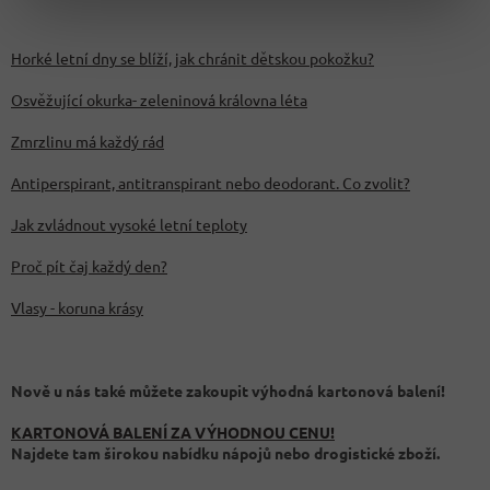
Horké letní dny se blíží, jak chránit dětskou pokožku?
Osvěžující okurka- zeleninová královna léta
Zmrzlinu má každý rád
Antiperspirant, antitranspirant nebo deodorant. Co zvolit?
Jak zvládnout vysoké letní teploty
Proč pít čaj každý den?
Vlasy - koruna krásy
Nově u nás také můžete zakoupit výhodná kartonová balení!
KARTONOVÁ BALENÍ ZA VÝHODNOU CENU!
Najdete tam širokou nabídku nápojů nebo drogistické zboží.