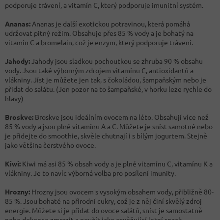
podporuje trávení, a vitamín C, který podporuje imunitní systém.
Ananas:
Ananas je další exotickou potravinou, která pomáhá
udržovat pitný režim. Obsahuje přes 85 % vody a je bohatý na
vitamín C a bromelain, což je enzym, který podporuje trávení.
Jahody:
Jahody jsou sladkou pochoutkou se zhruba 90 % obsahu
vody. Jsou také výborným zdrojem vitamínu C, antioxidantů a
vlákniny. Jíst je můžete jen tak, s čokoládou, šampaňským nebo je
přidat do salátu. (Jen pozor na to šampaňské, v horku leze rychle do
hlavy)
Broskve:
Broskve jsou ideálním ovocem na léto. Obsahují více než
85 % vody a jsou plné vitamínu A a C. Můžete je sníst samotné nebo
je přidejte do smoothie, skvěle chutnají i s bílým jogurtem. Stejně
jako většina čerstvého ovoce.
Kiwi:
Kiwi má asi 85 % obsah vody a je plné vitamínu C, vitamínu K a
vlákniny. Je to navíc výborná volba pro posílení imunity.
Hrozny:
Hrozny jsou ovocem s vysokým obsahem vody, přibližně 80-
85 %. Jsou bohaté na přírodní cukry, což je z něj činí skvělý zdroj
energie. Můžete si je přidat do ovoce salátů, sníst je samostatně
nebo dokonce zmrazit a použít jako osvěžující letní snack.