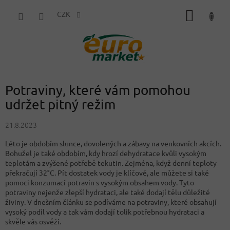
Přejít
NÁKUP
na
CZK
obsah
KOŠÍK
Potraviny, které vám pomohou
udržet pitný režim
21.8.2023
Léto je obdobím slunce, dovolených a zábavy na venkovních akcích.
Bohužel je také obdobím, kdy hrozí dehydratace kvůli vysokým
teplotám a zvýšené potřebě tekutin. Zejména, když denní teploty
překračují 32°C. Pít dostatek vody je klíčové, ale můžete si také
pomoci konzumací potravin s vysokým obsahem vody. Tyto
potraviny nejenže zlepší hydrataci, ale také dodají tělu důležité
živiny. V dnešním článku se podíváme na potraviny, které obsahují
vysoký podíl vody a tak vám dodají tolik potřebnou hydrataci a
skvěle vás osvěží.