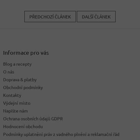
PŘEDCHOZÍ ČLÁNEK
DALŠÍ ČLÁNEK
Z
á
p
a
Informace pro vás
t
Blog a recepty
í
O nás
Doprava & platby
Obchodní podmínky
Kontakty
Výdejní místo
Napište nám
Ochrana osobních údajů GDPR
Hodnocení obchodu
Podmínky uplatnění práv z vadného plnění a reklamační řád