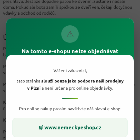
přes hlavu. Jestliže dopadne patou ke dveřím, zůstane i nadále
doma. Pokud ale bota zamíří špičkou ze dveří ven, čekají dotyčnou
vdavky a odchod od rodičů.
⚠
Úsměvné tradice a pověry
Pokud si na Štědrý den potřete tváře medem, zajistíte si tím, že
Na tomto e-shopu nelze objednávat
budete po celý příští rok sladcí a budou vás mít všichni rádi.
Pokud dívky tajně získají devět patek z vánoček, do roka se určitě
Vážení zákazníci,
vdají.
tato stránka
slouží pouze jako podpora naší prodejny
Pokud se na Štědrý večer proběhnete bosí po sněhu, nemoci se vám
v Plzni
a není určena pro online objednávky.
v příštím roce budou vyhýbat.
Kdo pod štědrovečerním stolem šlápne bosou nohou na sekeru,
nebudou ho bolet nohy a celý rok zůstane zdráv.
Pro online nákup prosím navštivte náš hlavní e-shop:
Kdo prý půjde přesně o půlnoci pro vodu do studny, nabere víno.
www.nemeckyeshop.cz
🛒
Pokud vydržíte celý Štědrý den se postit, tak večer se vám pak zjeví
zlaté prasátko, které vám zaručí hojnost a dobrou úrodu na celý