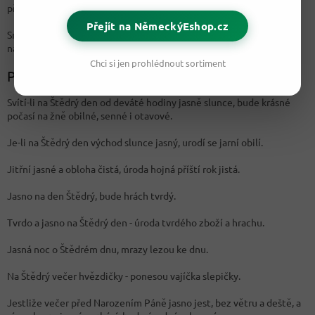
příští rok.
Přejít na NěmeckýEshop.cz
Smůlu přináší, když ženy na půlnoční mši pletou či šijí, protože dílo
následně zničí myši.
Chci si jen prohlédnout sortiment
Pranostiky:
Svítí-li na Štědrý den od deváté hodiny jasně slunce, bude krásné
počasí na žně obilné, senné i otavové.
Je-li na Štědrý den východ slunce jasný, urodí se jarní obilí.
Jitřní jasné a obloha čistá, úroda hojná příští rok jistá.
Jasno na den Štědrý, bude hrách tvrdý.
Tvrdo a jasno na Štědrý den - úroda tvrdého zboží a hrachu.
Jasná noc o Štědrém dnu, mrazy lezou ke dnu.
Na Štědrý večer hvězdičky - ponesou vajíčka slepičky.
Jestliže večer před Narozením Páně jasno jest, bez větru a deště, a