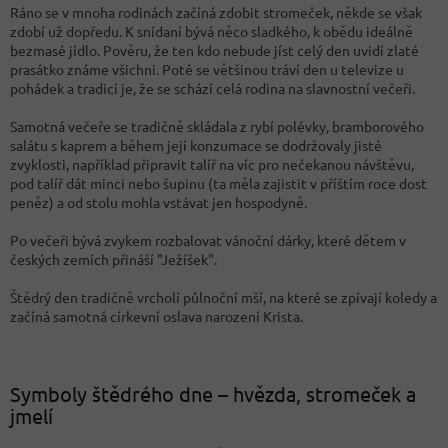
Ráno se v mnoha rodinách začíná zdobit stromeček, někde se však
zdobí už dopředu. K snídaní bývá něco sladkého, k obědu ideálně
bezmasé jídlo. Pověru, že ten kdo nebude jíst celý den uvidí zlaté
prasátko známe všichni. Poté se většinou tráví den u televize u
pohádek a tradicí je, že se schází celá rodina na slavnostní večeři.
Samotná večeře se tradičně skládala z rybí polévky, bramborového
salátu s kaprem a během její konzumace se dodržovaly jisté
zvyklosti, například připravit talíř na víc pro nečekanou návštěvu,
pod talíř dát minci nebo šupinu (ta měla zajistit v příštím roce dost
peněz) a od stolu mohla vstávat jen hospodyně.
Po večeři bývá zvykem rozbalovat vánoční dárky, které dětem v
českých zemích přináší "Ježíšek".
Štědrý den tradičně vrcholí půlnoční mší, na které se zpívají koledy a
začíná samotná církevní oslava narození Krista.
Symboly štědrého dne – hvězda, stromeček a
jmelí