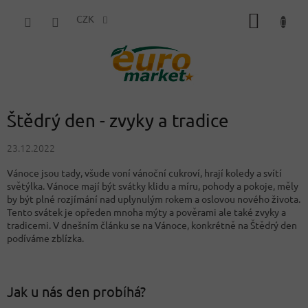
Přejít
NÁKUP
na
CZK
obsah
KOŠÍK
Štědrý den - zvyky a tradice
23.12.2022
Vánoce jsou tady, všude voní vánoční cukroví, hrají koledy a svítí
světýlka. Vánoce mají být svátky klidu a míru, pohody a pokoje, měly
by být plné rozjímání nad uplynulým rokem a oslovou nového života.
Tento svátek je opředen mnoha mýty a pověrami ale také zvyky a
tradicemi. V dnešním článku se na Vánoce, konkrétně na Štědrý den
podíváme zblízka.
Jak u nás den probíhá?