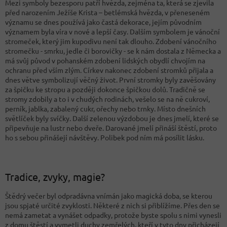
Mezi symboly bezesporu patří hvězda, zejména ta, která se zjevila
před narozením Ježíše Krista – betlémská hvězda, v přeneseném
významu se dnes používá jako častá dekorace, jejím původním
významem byla víra v nové a lepší časy. Dalším symbolem je vánoční
stromeček, který jim kupodivu není tak dlouho. Zdobení vánočního
stromečku - smrku, jedle či borovičky - se k nám dostala z Německa a
má svůj původ v pohanském zdobení lidských obydlí chvojím na
ochranu před vším zlým. Církev nakonec zdobení stromků přijala a
dnes větve symbolizují věčný život. První stromky byly zavěšovány
za špičku ke stropu a později dokonce špičkou dolů. Tradičně se
stromy zdobily a to i v chudých rodinách, vešelo se na ně cukroví,
perník, jablka, zabalený cukr, ořechy nebo trnky. Místo dnešních
světlíček byly svíčky. Další zelenou výzdobou je dnes jmelí, které se
připevňuje na lustr nebo dveře. Darované jmelí přináší štěstí, proto
ho s sebou přinášejí návštěvy. Polibek pod ním má posílit lásku.
Tradice, zvyky, magie?
Štědrý večer byl odpradávna vnímán jako magická doba, se kterou
jsou spjaté určité zvyklosti. Některé z nich si přiblížíme. Přes den se
nemá zametat a vynášet odpadky, protože byste spolu s nimi vynesli
z domu štěstí a vymetli duchy zemřelých, kteří v tyto dny přicházejí