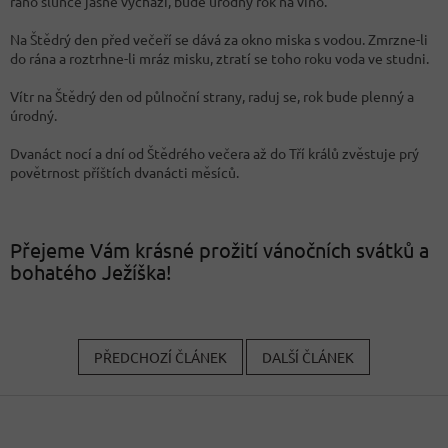
ráno slunce jasné vychází, bude úrodný rok na víno.
Na Štědrý den před večeří se dává za okno miska s vodou. Zmrzne-li
do rána a roztrhne-li mráz misku, ztratí se toho roku voda ve studni.
Vítr na Štědrý den od půlnoční strany, raduj se, rok bude plenný a
úrodný.
Dvanáct nocí a dní od Štědrého večera až do Tří králů zvěstuje prý
povětrnost příštích dvanácti měsíců.
Přejeme Vám krásné prožití vánočních svátků a
bohatého Ježíška!
PŘEDCHOZÍ ČLÁNEK
DALŠÍ ČLÁNEK
Z
á