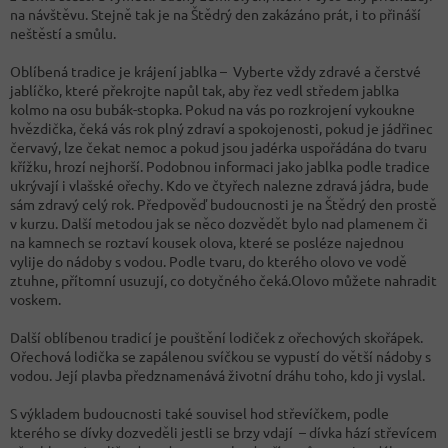
na návštěvu. Stejně tak je na Štědrý den zakázáno prát, i to přináší
neštěstí a smůlu.
Oblíbená tradice je krájení jablka – Vyberte vždy zdravé a čerstvé
jablíčko, které překrojte napůl tak, aby řez vedl středem jablka
kolmo na osu bubák-stopka. Pokud na vás po rozkrojení vykoukne
hvězdička, čeká vás rok plný zdraví a spokojenosti, pokud je jádřinec
červavý, lze čekat nemoc a pokud jsou jadérka uspořádána do tvaru
křížku, hrozí nejhorší. Podobnou informaci jako jablka podle tradice
ukrývají i vlašské ořechy. Kdo ve čtyřech nalezne zdravá jádra, bude
sám zdravý celý rok. Předpověď budoucnosti je na Štědrý den prostě
v kurzu. Další metodou jak se něco dozvědět bylo nad plamenem či
na kamnech se roztaví kousek olova, které se posléze najednou
vylije do nádoby s vodou. Podle tvaru, do kterého olovo ve vodě
ztuhne, přítomní usuzují, co dotyčného čeká.Olovo můžete nahradit
voskem.
Další oblíbenou tradicí je pouštění lodiček z ořechových skořápek.
Ořechová lodička se zapálenou svíčkou se vypustí do větší nádoby s
vodou. Její plavba předznamenává životní dráhu toho, kdo ji vyslal.
S výkladem budoucnosti také souvisel hod střevíčkem, podle
kterého se dívky dozveděli jestli se brzy vdají – dívka hází střevícem