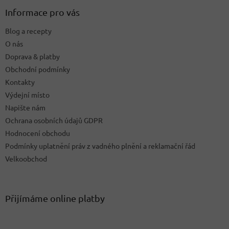
p
a
Informace pro vás
t
Blog a recepty
í
O nás
Doprava & platby
Obchodní podmínky
Kontakty
Výdejní místo
Napište nám
Ochrana osobních údajů GDPR
Hodnocení obchodu
Podmínky uplatnění práv z vadného plnění a reklamační řád
Velkoobchod
Přijímáme online platby