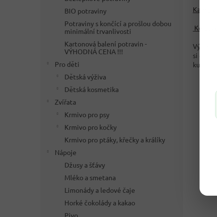
Kam s v
BIO potraviny
Potraviny s končící a prošlou dobou
Keltové
minimální trvanlivosti
Kartonová balení potravin -
Výběr tu
VÝHODNÁ CENA !!!
si oblíb
Pro děti
kulinářs
Dětská výživa
Dětská kosmetika
Zvířata
Krmivo pro psy
Krmivo pro kočky
Krmivo pro ptáky, křečky a králíky
Nápoje
Džusy a šťávy
Mléko a smetana
Limonády a ledové čaje
Horké čokolády a kakao
Pivo