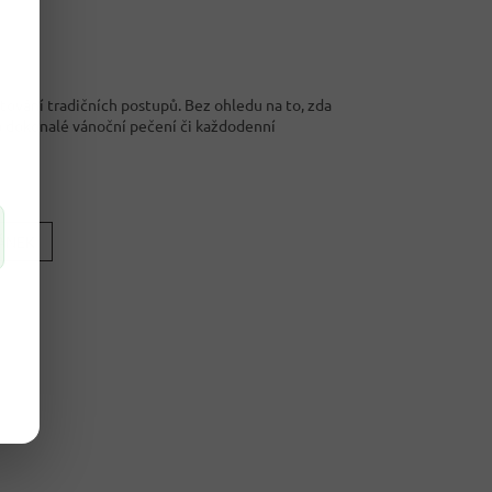
ktování tradičních postupů. Bez ohledu na to, zda
pro dokonalé vánoční pečení či každodenní
LÁNEK