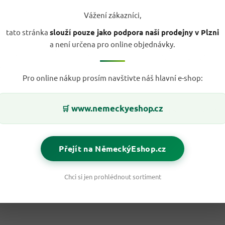
ánoční dekorací?
Vážení zákazníci,
 a Vánoce, nebo spíš slunovrat?
tato stránka
slouží pouze jako podpora naší prodejny v Plzni
a není určena pro online objednávky.
ků ve vaší kuchyni by měl být o odvaze zkoušet nové věci, ale i o respe
íte máslo, Heru, oleje nebo sádlo, klíčové je najít správnou rovnováhu 
ké dobrodružství. Vesele vařte a pečte!
Pro online nákup prosím navštivte náš hlavní e-shop:
www.nemeckyeshop.cz
🛒
PŘEDCHOZÍ ČLÁNEK
DALŠÍ Č
Přejít na NěmeckýEshop.cz
Chci si jen prohlédnout sortiment