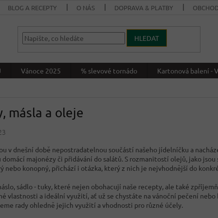
BLOG A RECEPTY
O NÁS
DOPRAVA & PLATBY
OBCHOD
HLEDAT
J
Vánoce 2025
% slevové tornádo
Kartonová balení 
, másla a oleje
23
sou v dnešní době nepostradatelnou součástí našeho jídelníčku a nacháze
 domácí majonézy či přidávání do salátů. S rozmanitostí olejů, jako jsou
ý nebo konopný, přichází i otázka, který z nich je nejvhodnější do konk
áslo, sádlo - tuky, které nejen obohacují naše recepty, ale také zpříjemň
né vlastnosti a ideální využití, ať už se chystáte na vánoční pečení neb
eme rady ohledně jejich využití a vhodnosti pro různé účely.