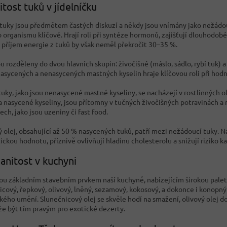
itost tuků v jídelníčku
 tuky jsou předmětem častých diskuzí a někdy jsou vnímány jako nežádou
 organismu klíčové. Hrají roli při syntéze hormonů, zajišťují dlouhodobé
 příjem energie z tuků by však neměl překročit 30–35 %.
u rozděleny do dvou hlavních skupin: živočišné (máslo, sádlo, rybí tuk) a 
asycených a nenasycených mastných kyselin hraje klíčovou roli při hodn
tuky, jako jsou nenasycené mastné kyseliny, se nacházejí v rostlinných o
 nasycené kyseliny, jsou přítomny v tučných živočišných potravinách 
ch, jako jsou uzeniny či fast food.
olej, obsahující až 50 % nasycených tuků, patří mezi nežádoucí tuky. Naop
ickou hodnotu, příznivě ovlivňují hladinu cholesterolu a snižují riziko 
nitost v kuchyni
sou základním stavebním prvkem naší kuchyně, nabízejícím širokou paletu
icový, řepkový, olivový, lněný, sezamový, kokosový, a dokonce i konopný 
ského umění. Slunečnicový olej se skvěle hodí na smažení, olivový olej 
že být tím pravým pro exotické dezerty.