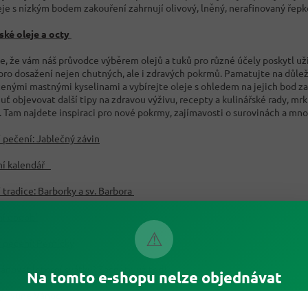
eje s nízkým bodem zakouření zahrnují olivový, lněný, nerafinovaný řepk
ké oleje a octy
, že vám náš průvodce výběrem olejů a tuků pro různé účely poskytl uži
 pro dosažení nejen chutných, ale i zdravých pokrmů. Pamatujte na důlež
enými mastnými kyselinami a vybírejte oleje s ohledem na jejich bod zak
ť objevovat další tipy na zdravou výživu, recepty a kulinářské rady, mr
. Tam najdete inspiraci pro nové pokrmy, zajímavosti o surovinách a mno
 pečení: Jablečný závin
ní kalendář
 tradice: Barborky a sv. Barbora
í období
⚠
 pečení: Perníčky
lánovat letošní svátky? Začněte už teď!
Na tomto e-shopu nelze objednávat
y - vůně Vánoc