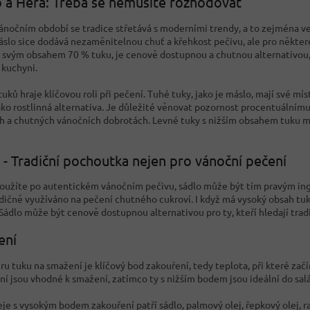
 a Hera: Třeba se nemusíte rozhodovat
ánočním období se tradice střetává s moderními trendy, a to zejména ve
áslo sice dodává nezaměnitelnou chuť a křehkost pečivu, ale pro někte
e svým obsahem 70 % tuku, je cenově dostupnou a chutnou alternativou, k
 kuchyni.
tuků hraje klíčovou roli při pečení. Tuhé tuky, jako je máslo, mají své m
jako rostlinná alternativa. Je důležité věnovat pozornost procentuální
h a chutných vánočních dobrotách. Levné tuky s nižším obsahem tuku mo
 - Tradiční pochoutka nejen pro vánoční pečení
oužíte po autentickém vánočním pečivu, sádlo může být tím pravým ingr
adičně využíváno na pečení chutného cukroví. I když má vysoký obsah tu
Sádlo může být cenově dostupnou alternativou pro ty, kteří hledají tradi
ení
ru tuku na smažení je klíčový bod zakouření, tedy teplota, při které zač
ní jsou vhodné k smažení, zatímco ty s nižším bodem jsou ideální do sal
eje s vysokým bodem zakouření patří sádlo, palmový olej, řepkový olej, 