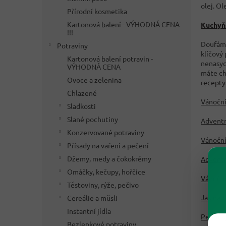
olej. Ol
Přírodní kosmetika
Kartonová balení - VÝHODNÁ CENA
Kuchyňs
!!!
Doufáme
Potraviny
klíčový
Kartonová balení potravin -
nenasyc
VÝHODNÁ CENA
máte chu
Ovoce a zelenina
recepty
Chlazené
Vánoční
Sladkosti
Slané pochutiny
Advent
Konzervované potraviny
Vánoční
Přísady na vaření a pečení
Džemy, medy a čokokrémy
Adventn
Omáčky, kečupy, hořčice
Vánoční
Těstoviny, rýže, pečivo
Jak nap
Cereálie a müsli
Instantní jídla
Perníčk
Bezlepkové potraviny