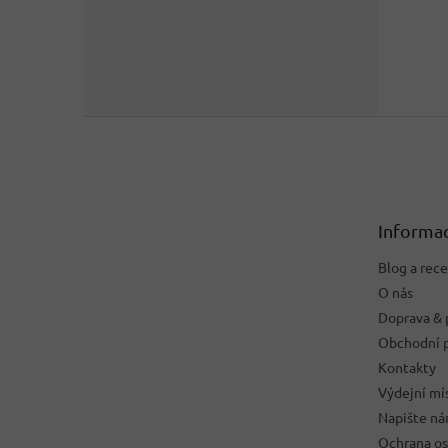
Z
á
p
a
t
Informac
í
Blog a rec
O nás
Doprava & 
Obchodní 
Kontakty
Výdejní mí
Napište n
Ochrana os