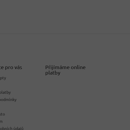
e pro vás
Přijímáme online
platby
epty
platby
podmínky
sto
ám
obních údajů