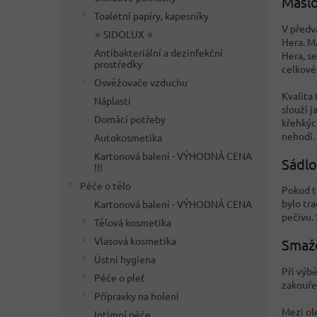
Máslo
Toaletní papíry, kapesníky
V předv
⭐ SIDOLUX ⭐
Hera. M
Antibakteriální a dezinfekční
Hera, s
prostředky
celkové
Osvěžovače vzduchu
Kvalita 
Náplasti
slouží 
Domácí potřeby
křehkýc
nehodí.
Autokosmetika
Kartonová balení - VÝHODNÁ CENA
Sádlo
!!!
Péče o tělo
Pokud t
bylo tr
Kartonová balení - VÝHODNÁ CENA
pečivu. 
Tělová kosmetika
Vlasová kosmetika
Smaž
Ústní hygiena
Při výbě
Péče o pleť
zakouře
Přípravky na holení
Mezi ol
Intimní péče