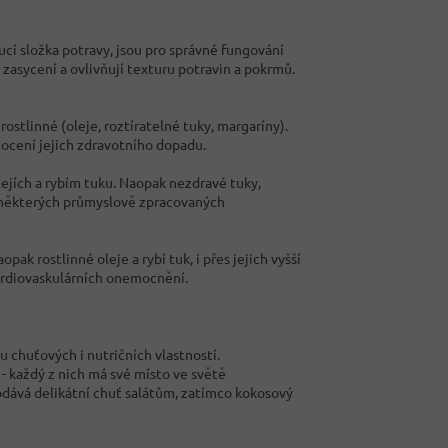
cí složka potravy, jsou pro správné fungování
 zasycení a ovlivňují texturu potravin a pokrmů.
rostlinné (oleje, roztíratelné tuky, margaríny).
ocení jejich zdravotního dopadu.
lejích a rybím tuku. Naopak nezdravé tuky,
a některých průmyslově zpracovaných
ak rostlinné oleje a rybí tuk, i přes jejich vyšší
kardiovaskulárních onemocnění.
 chuťových i nutričních vlastností.
- každý z nich má své místo ve světě
dodává delikátní chuť salátům, zatímco kokosový