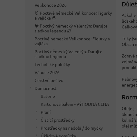
n
Důlež
Velikonoce 2026
e
🐰 Poctivé německé Velikonoce: Figurky
l
Ačkoliv
a vajíčka 🐣
lidského
💝 Poctivý německý Valentýn: Darujte
Celkový
sladkou legendu 🎁
Tuky jso
Poctivé německé Velikonoce: Figurky a
vajíčka
Obsah n
Poctivý německý Valentýn: Darujte
Zdravé 
sladkou legendu
zejména
Technické položky
produkte
Vánoce 2026
Palmový 
Čerstvé pečivo
energet
Domácnost
Rozma
Baterie
Kartonová balení - VÝHODNÁ CENA
Oleje j
Praní
Slunečn
Čistící prostředky
kulinář
olej mů
Prostředky na nádobí / do myčky
Úklidové pomůcky