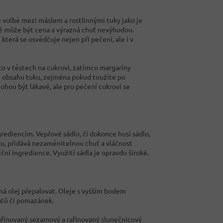
 volbě mezi máslem a rostlinnými tuky jako je
ré může být cena a výrazná chuť nevýhodou.
terá se osvědčuje nejen při pečení, ale i v
ísto v těstech na cukroví, zatímco margaríny
mu obsahu tuku, zejména pokud toužíte po
hou být lákavé, ale pro pečení cukroví se
ediencím. Vepřové sádlo, či dokonce husí sádlo,
ku, přidává nezaměnitelnou chuť a vláčnost
ční ingredience. Využití sádla je opravdu široké.
íná olej přepalovat. Oleje s vyšším bodem
átů či pomazánek.
rafinovaný sezamový a rafinovaný slunečnicový