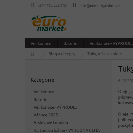
Přejít
+420 374 446 702
info@nemeckyeshop.cz
na
obsah
Velikonoce
Baterie
Velikonoce- VÝPRODE
Domů
Blog a recepty
Tuky, másla a oleje
P
Tuky
o
Přeskočit
s
Kategorie
kategorie
6.12.20
t
r
Oleje j
Velikonoce
a
přípravu
Baterie
n
kokosov
Velikonoce- VÝPRODEJ
n
Oleje, m
í
Vánoce 2025
jedineč
p
% slevové tornádo
poskytn
a
Kartonová balení - VÝHODNÁ CENA