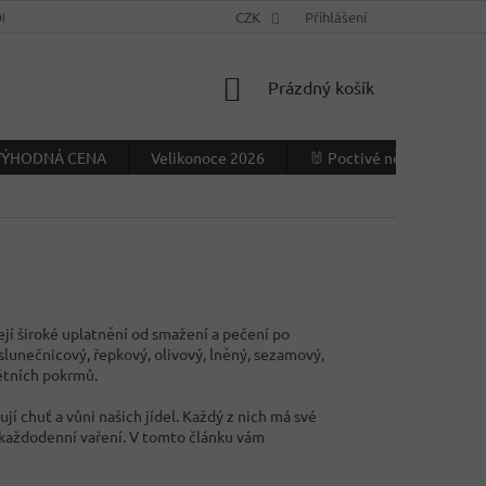
NÍ PODMÍNKY
KONTAKTY
CZK
VÝDEJNÍ MÍSTO
Přihlášení
NAPIŠTE NÁ
NÁKUPNÍ
Prázdný košík
KOŠÍK
- VÝHODNÁ CENA
Velikonoce 2026
🐰 Poctivé německé Veliko
jí široké uplatnění od smažení a pečení po
 slunečnicový, řepkový, olivový, lněný, sezamový,
rétních pokrmů.
ují chuť a vůni našich jídel. Každý z nich má své
o každodenní vaření. V tomto článku vám