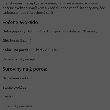
představíme 3 recepty s avokádem, k snídani si můžete připravit
pečené avokádo s vajíčkem a k obědu nebo večeři špagety avokádo
carbonara nebo těstovinový salát.
Pečené avokádo
Doba přípravy:
40 minut (aktivní pracovní doba asi 20 minut)
Obtížnost:
Snadné
Kalorií na porci:
613 kcal / 2 567 kJ
Vegetariánský recept
Suroviny na 2 porce:
Na pečené avokádo:
2 zralé avokáda
4 vejce
2 stroužky česneku