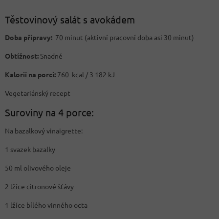
Těstovinový salát s avokádem
Doba přípravy:
70 minut (aktivní pracovní doba asi 30 minut)
Obtížnost:
Snadné
Kalorií na porci:
760 kcal / 3 182 kJ
Vegetariánský recept
Suroviny na 4 porce:
Na bazalkový vinaigrette:
1 svazek bazalky
50 ml olivového oleje
2 lžíce citronové šťávy
1 lžíce bílého vinného octa