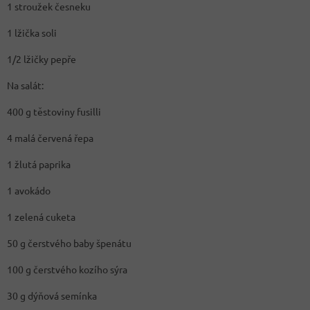
1 stroužek česneku
1 lžička soli
1/2 lžičky pepře
Na salát:
400 g těstoviny fusilli
4 malá červená řepa
1 žlutá paprika
1 avokádo
1 zelená cuketa
50 g čerstvého baby špenátu
100 g čerstvého kozího sýra
30 g dýňová semínka