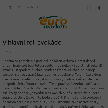
Přejít
NÁKUP
na
CZK
obsah
KOŠÍK
V hlavní roli avokádo
3.11.2022
Podzim se pomalu ale jistě začíná hlásit o slovo. Počasí doteď
připomínalo spíš babí léto a padlo hned několik teplotních rekordů
avšak s listopadem přichází studená fronta. Přichází chladnější
teploty, slunce zapadá brzy a venku je sychravo. To si může vybrat
daň na naší náladě. Proto, abychom se vyhnuli únavě je důležité
podpořit třeba činnost mozku. Třeba právě zařazením avokáda do
našeho jídelníčku. To příznivě ovlivní jeho činnost. Obsahuje zdravý
tuk, který podporuje tvorbu mozkových buněk. Nejen, že budete
zdravější, ale ještě vám to bude víc pálit. Kromě toho je avokádo i
bohatým zdrojem vitamínů C, E a K. Obsahuje také antioxidanty,
které vám pomůžou zbavit tělo škodlivin. V našem článku vám dnes