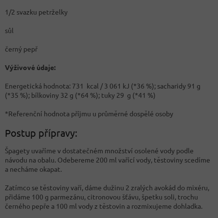
1/2 svazku petrželky
sůl
černý pepř
Výživové údaje:
Energetická hodnota: 731 kcal / 3 061 kJ (*36 %); sacharidy 91 g
(*35 %); bílkoviny 32 g (*64 %); tuky 29 g (*41 %)
*Referenční hodnota příjmu u průměrné dospělé osoby
Postup přípravy:
Špagety uvaříme v dostatečném množství osolené vody podle
návodu na obalu. Odebereme 200 ml vařící vody, těstoviny scedíme
a necháme okapat.
Zatímco se těstoviny vaří, dáme dužinu 2 zralých avokád do mixéru,
přidáme 100 g parmezánu, citronovou šťávu, špetku soli, trochu
černého pepře a 100 ml vody z těstovin a rozmixujeme dohladka.