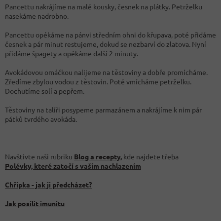
Pancettu nakrájíme na malé kousky, česnek na plátky. Petrželku
nasekáme nadrobno.
Pancettu opékáme na pánvi středním ohni do křupava, poté přidáme
česnek a pár minut restujeme, dokud se nezbarví do zlatova. Nyní
přidáme špagety a opékáme další 2 minuty.
Avokádovou omáčkou nalijeme na těstoviny a dobře promícháme.
Zředíme zbylou vodou z těstovin. Poté vmícháme petrželku.
Dochutíme solí a pepřem.
Těstoviny na talíři posypeme parmazánem a nakrájíme k nim pár
pátků tvrdého avokáda.
Navštivte naši rubriku
Blog a recepty
,
kde najdete třeba
Polévky, které zatočí s vaším nachlazením
Chřipka - jak ji předcházet?
Jak posílit imunitu