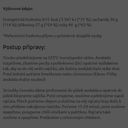
Výživové údaje:
Energetická hodnota: 613 kcal / 2 567 kJ (*31 %); sacharidy 36 g
(*14 %); bílkoviny 27 g (*54 %); tuky 44 g (*63 %)
*Referenční hodnota příjmu u průměrné dospělé osoby
Postup přípravy:
Troubu předehřejeme na 225°C horní/spodní ohřev. Avokádo
rozpůlíme, zbavíme pecky a polévkovou lžící opatrně vydlabeme
tak, aby se do něj vešlo vajíčko, ale dužiny avokáda bylo stále dost.
Poté bohatě potřete limetkovou nebo citronovou šťávou. Půlky
avokáda vložte na plech
Stroužky česneku dáme prolisované do půlek avokáda a opatrně do
půlek klepneme vajíčka. Poté omyjeme, osušíme a překrojíme napůl
rajčata. Plech potřeme olejem a vložíme na něj rajčata řezy dolů, k
nim přidáme nakrájenou šalotku. Pečeme 15-20 minut, poté osolíme
opepříme, posypeme chilli vločkami a pažitkou. Rajčata také
osolíme a opepříme. Podáváme s celozrnným chlebem.