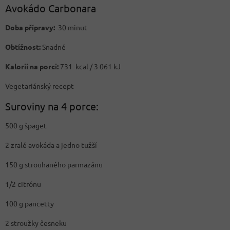
Avokádo Carbonara
Doba přípravy:
30 minut
Obtížnost:
Snadné
Kalorií na porci:
731 kcal / 3 061 kJ
Vegetariánský recept
Suroviny na 4 porce:
500 g špaget
2 zralé avokáda a jedno tužší
150 g strouhaného parmazánu
1/2 citrónu
100 g pancetty
2 stroužky česneku