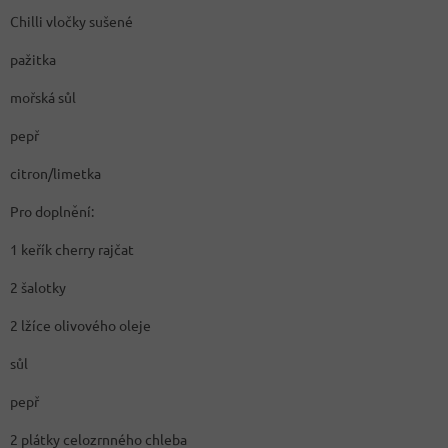
Chilli vločky sušené
pažitka
mořská sůl
pepř
citron/limetka
Pro doplnění:
1 keřík cherry rajčat
2 šalotky
2 lžíce olivového oleje
sůl
pepř
2 plátky celozrnného chleba