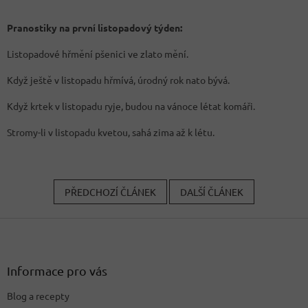
Pranostiky na první listopadový týden:
Listopadové hřmění pšenici ve zlato mění.
Když ještě v listopadu hřmívá, úrodný rok nato bývá.
Když krtek v listopadu ryje, budou na vánoce létat komáři.
Stromy-li v listopadu kvetou, sahá zima až k létu.
PŘEDCHOZÍ ČLÁNEK
DALŠÍ ČLÁNEK
Z
á
p
a
Informace pro vás
t
Blog a recepty
í