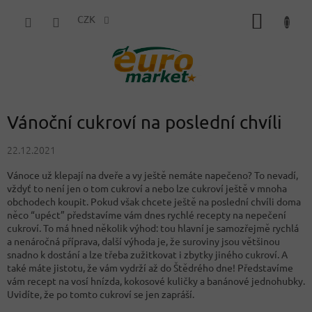
Přejít
NÁKUP
na
CZK
obsah
KOŠÍK
Vánoční cukroví na poslední chvíli
22.12.2021
Vánoce už klepají na dveře a vy ještě nemáte napečeno? To nevadí,
vždyť to není jen o tom cukroví a nebo lze cukroví ještě v mnoha
obchodech koupit. Pokud však chcete ještě na poslední chvíli doma
něco “upéct” představíme vám dnes rychlé recepty na nepečení
cukroví. To má hned několik výhod: tou hlavní je samozřejmě rychlá
a nenáročná příprava, další výhoda je, že suroviny jsou většinou
snadno k dostání a lze třeba zužitkovat i zbytky jiného cukroví. A
také máte jistotu, že vám vydrží až do Štědrého dne! Představíme
vám recept na vosí hnízda, kokosové kuličky a banánové jednohubky.
Uvidíte, že po tomto cukroví se jen zapráší.