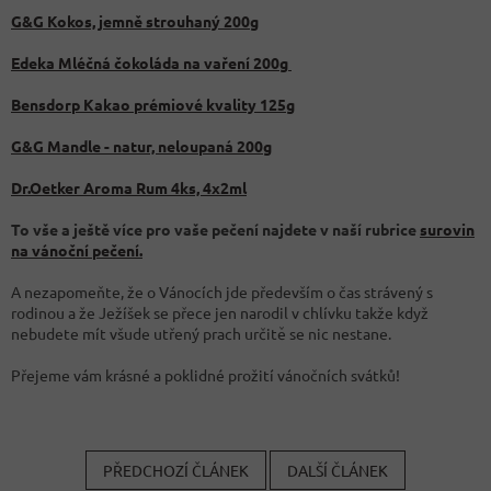
G&G Kokos, jemně strouhaný 200g
Edeka Mléčná čokoláda na vaření 200g
Bensdorp Kakao prémiové kvality 125g
G&G Mandle - natur, neloupaná 200g
Dr.Oetker Aroma Rum 4ks, 4x2ml
To vše a ještě více pro vaše pečení najdete v naší rubrice
surovin
na vánoční pečení.
A nezapomeňte, že o Vánocích jde především o čas strávený s
rodinou a že Ježíšek se přece jen narodil v chlívku takže když
nebudete mít všude utřený prach určitě se nic nestane.
Přejeme vám krásné a poklidné prožití vánočních svátků!
PŘEDCHOZÍ ČLÁNEK
DALŠÍ ČLÁNEK