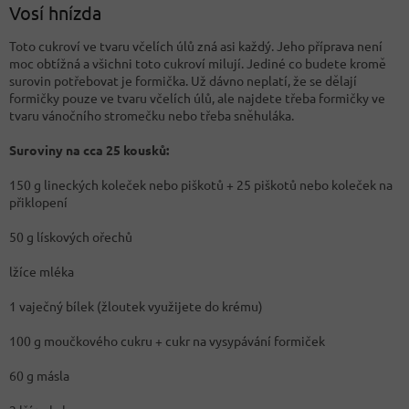
Vosí hnízda
Toto cukroví ve tvaru včelích úlů zná asi každý. Jeho příprava není
moc obtížná a všichni toto cukroví milují. Jediné co budete kromě
surovin potřebovat je formička. Už dávno neplatí, že se dělají
formičky pouze ve tvaru včelích úlů, ale najdete třeba formičky ve
tvaru vánočního stromečku nebo třeba sněhuláka.
Suroviny na cca 25 kousků:
150 g lineckých koleček nebo piškotů + 25 piškotů nebo koleček na
přiklopení
50 g lískových ořechů
lžíce mléka
1 vaječný bílek (žloutek využijete do krému)
100 g moučkového cukru + cukr na vysypávání formiček
60 g másla