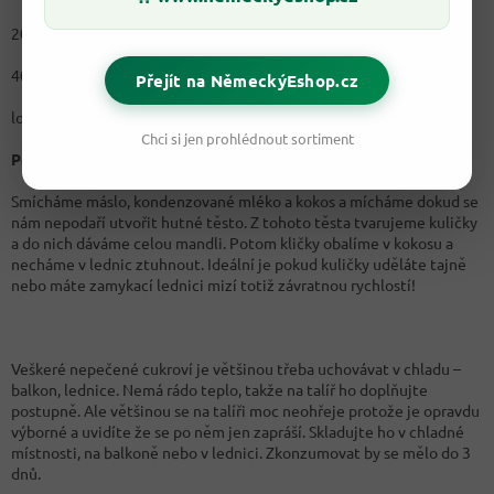
200 g strouhaného kokosu (+ na obalování)
400 g kondenzovaného mléka
Přejít na NěmeckýEshop.cz
loupané mandle
Chci si jen prohlédnout sortiment
Postup:
Smícháme máslo, kondenzované mléko a kokos a mícháme dokud se
nám nepodaří utvořit hutné těsto. Z tohoto těsta tvarujeme kuličky
a do nich dáváme celou mandli. Potom kličky obalíme v kokosu a
necháme v lednic ztuhnout. Ideální je pokud kuličky uděláte tajně
nebo máte zamykací lednici mizí totiž závratnou rychlostí!
Veškeré nepečené cukroví je většinou třeba uchovávat v chladu –
balkon, lednice. Nemá rádo teplo, takže na talíř ho doplňujte
postupně. Ale většinou se na talíři moc neohřeje protože je opravdu
výborné a uvidíte že se po něm jen zapráší. Skladujte ho v chladné
místnosti, na balkoně nebo v lednici. Zkonzumovat by se mělo do 3
dnů.