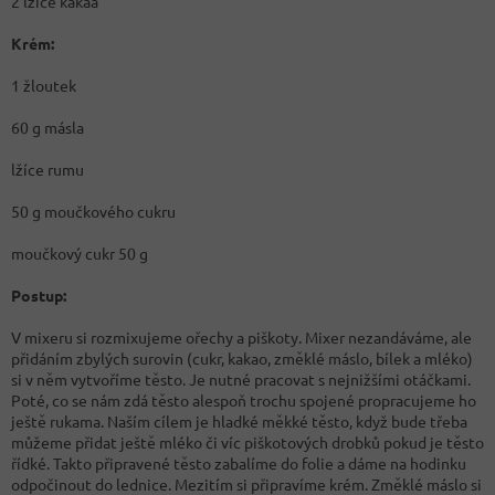
2 lžíce kakaa
Krém:
1 žloutek
60 g másla
lžíce rumu
50 g moučkového cukru
moučkový cukr 50 g
Postup:
V mixeru si rozmixujeme ořechy a piškoty. Mixer nezandáváme, ale
přidáním zbylých surovin (cukr, kakao, změklé máslo, bílek a mléko)
si v něm vytvoříme těsto. Je nutné pracovat s nejnižšími otáčkami.
Poté, co se nám zdá těsto alespoň trochu spojené propracujeme ho
ještě rukama. Naším cílem je hladké měkké těsto, když bude třeba
můžeme přidat ještě mléko či víc piškotových drobků pokud je těsto
řídké. Takto připravené těsto zabalíme do folie a dáme na hodinku
odpočinout do lednice. Mezitím si připravíme krém. Změklé máslo si