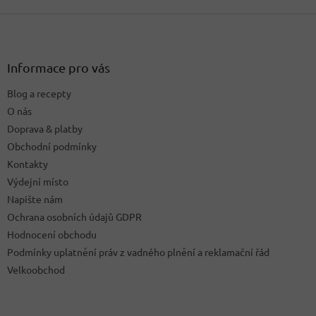
Z
á
p
a
Informace pro vás
t
Blog a recepty
í
O nás
Doprava & platby
Obchodní podmínky
Kontakty
Výdejní místo
Napište nám
Ochrana osobních údajů GDPR
Hodnocení obchodu
Podmínky uplatnění práv z vadného plnění a reklamační řád
Velkoobchod