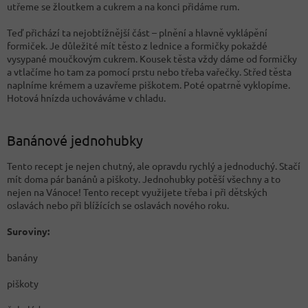
utřeme se žloutkem a cukrem a na konci přidáme rum.
Teď přichází ta nejobtížnější část – plnění a hlavně vyklápění
formiček. Je důležité mít těsto z lednice a formičky pokaždé
vysypané moučkovým cukrem. Kousek těsta vždy dáme od formičky
a vtlačíme ho tam za pomocí prstu nebo třeba vařečky. Střed těsta
naplníme krémem a uzavřeme piškotem. Poté opatrně vyklopíme.
Hotová hnízda uchováváme v chladu.
Banánové jednohubky
Tento recept je nejen chutný, ale opravdu rychlý a jednoduchý. Stačí
mít doma pár banánů a piškoty. Jednohubky potěší všechny a to
nejen na Vánoce! Tento recept využijete třeba i při dětských
oslavách nebo při blížících se oslavách nového roku.
Suroviny:
banány
piškoty