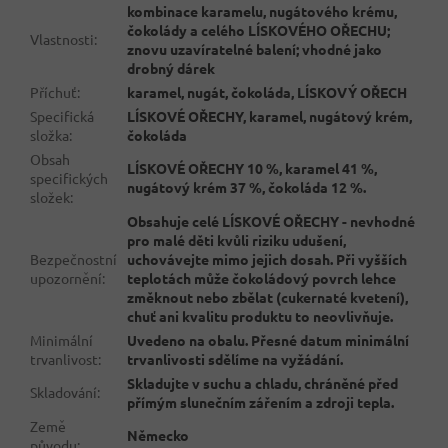
kombinace karamelu, nugátového krému,
čokolády a celého LÍSKOVÉHO OŘECHU;
Vlastnosti
:
znovu uzavíratelné balení; vhodné jako
drobný dárek
Příchuť
:
karamel, nugát, čokoláda, LÍSKOVÝ OŘECH
Specifická
LÍSKOVÉ OŘECHY, karamel, nugátový krém,
složka
:
čokoláda
Obsah
LÍSKOVÉ OŘECHY 10 %, karamel 41 %,
specifických
nugátový krém 37 %, čokoláda 12 %.
složek
:
Obsahuje celé LÍSKOVÉ OŘECHY - nevhodné
pro malé děti kvůli riziku udušení,
Bezpečnostní
uchovávejte mimo jejich dosah. Při vyšších
upozornění
:
teplotách může čokoládový povrch lehce
změknout nebo zbělat (cukernaté kvetení),
chuť ani kvalitu produktu to neovlivňuje.
Minimální
Uvedeno na obalu. Přesné datum minimální
trvanlivost
:
trvanlivosti sdělíme na vyžádání.
Skladujte v suchu a chladu, chráněné před
Skladování
:
přímým slunečním zářením a zdroji tepla.
Země
Německo
původu
: