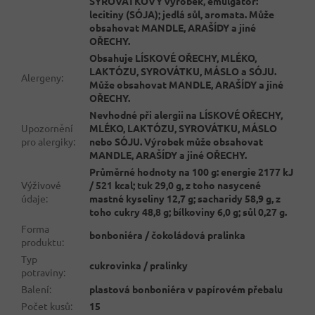
SYROVÁTKOVÝ výrobek, emulgátor:
lecitiny (SÓJA); jedlá sůl, aromata. Může
obsahovat MANDLE, ARAŠÍDY a jiné
OŘECHY.
Obsahuje LÍSKOVÉ OŘECHY, MLÉKO,
LAKTÓZU, SYROVÁTKU, MÁSLO a SÓJU.
Alergeny
:
Může obsahovat MANDLE, ARAŠÍDY a jiné
OŘECHY.
Nevhodné při alergii na LÍSKOVÉ OŘECHY,
Upozornění
MLÉKO, LAKTÓZU, SYROVÁTKU, MÁSLO
pro alergiky
:
nebo SÓJU. Výrobek může obsahovat
MANDLE, ARAŠÍDY a jiné OŘECHY.
Průměrné hodnoty na 100 g: energie 2177 kJ
Výživové
/ 521 kcal; tuk 29,0 g, z toho nasycené
údaje
:
mastné kyseliny 12,7 g; sacharidy 58,9 g, z
toho cukry 48,8 g; bílkoviny 6,0 g; sůl 0,27 g.
Forma
bonboniéra / čokoládová pralinka
produktu
:
Typ
cukrovinka / pralinky
potraviny
:
Balení
:
plastová bonboniéra v papírovém přebalu
Počet kusů
:
15