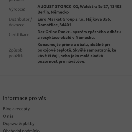
AUGUST STORCK KG, Waldstraße 27, 13403
Výrobce
:
Berlin, Německo
Distributor /
Euro Market Group s.r.o., Hájkova 356,
dovozce
:
Domažlice, 34401
Der Grüne Punkt - systém zpětného odběru
Certifikace
:
a recyklace obalů v Německu.
Konzumujte přímo z obalu, ideálně při
Způsob
pokojové teplotě. Skvělé samostatně, ke
použití
:
kávě či čaji, nebo jako malá sladká
pozornost pro návštěvu.
Z
á
p
a
Informace pro vás
t
Blog a recepty
í
O nás
Doprava & platby
Obchodní podmínky