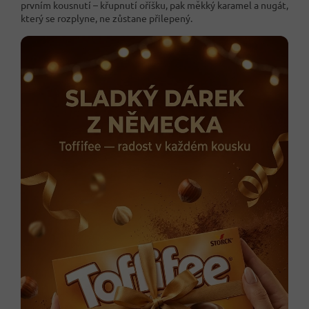
prvním kousnutí – křupnutí oříšku, pak měkký karamel a nugát,
který se rozplyne, ne zůstane přilepený.