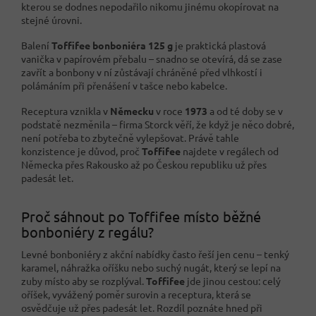
kterou se dodnes nepodařilo nikomu jinému okopírovat na
stejné úrovni.
Balení
Toffifee bonboniéra 125 g
je praktická plastová
vanička v papírovém přebalu – snadno se otevírá, dá se zase
zavřít a bonbony v ní zůstávají chráněné před vlhkostí i
polámáním při přenášení v tašce nebo kabelce.
Receptura vznikla v
Německu
v roce
1973
a od té doby se v
podstatě nezměnila – firma Storck věří, že když je něco dobré,
není potřeba to zbytečně vylepšovat. Právě tahle
konzistence je důvod, proč
Toffifee
najdete v regálech od
Německa přes Rakousko až po Českou republiku už přes
padesát let.
Proč sáhnout po Toffifee místo běžné
bonboniéry z regálu?
Levné bonboniéry z akční nabídky často řeší jen cenu – tenký
karamel, náhražka oříšku nebo suchý nugát, který se lepí na
zuby místo aby se rozplýval.
Toffifee
jde jinou cestou: celý
oříšek, vyvážený poměr surovin a receptura, která se
osvědčuje už přes padesát let. Rozdíl poznáte hned při