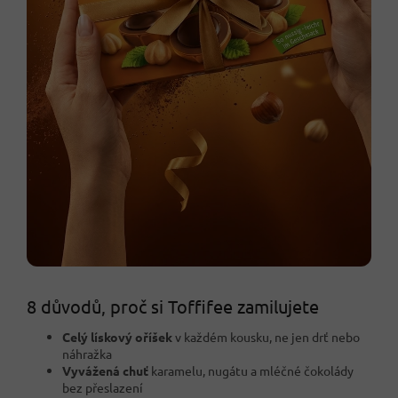
8 důvodů, proč si Toffifee zamilujete
Celý lískový oříšek
v každém kousku, ne jen drť nebo
náhražka
Vyvážená chuť
karamelu, nugátu a mléčné čokolády
bez přeslazení