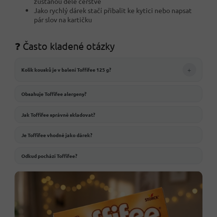
zůstanou déle čerstvé
Jako rychlý dárek stačí přibalit ke kytici nebo napsat
pár slov na kartičku
❓ Často kladené otázky
+
Kolik kousků je v balení Toffifee 125 g?
Obsahuje Toffifee alergeny?
Jak Toffifee správně skladovat?
Je Toffifee vhodné jako dárek?
Odkud pochází Toffifee?