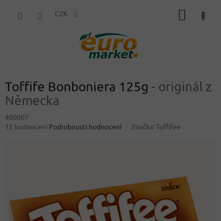
Přejít
NÁKUP
na
CZK
obsah
KOŠÍK
Toffife Bonboniera 125g
- originál z
Německa
400007
Průměrné
12 hodnocení
Podrobnosti hodnocení
Značka:
Toffifee
hodnocení
produktu
je
4,2
z
5
hvězdiček.