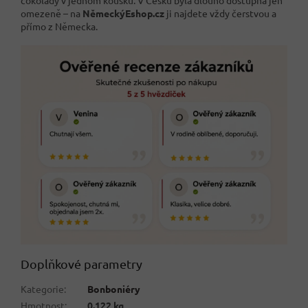
čokolády v jednom kousku. V Česku byla dlouho dostupná jen
omezeně – na
NěmeckýEshop.cz
ji najdete vždy čerstvou a
přímo z Německa.
Doplňkové parametry
Kategorie
:
Bonboniéry
Hmotnost
:
0.122 kg