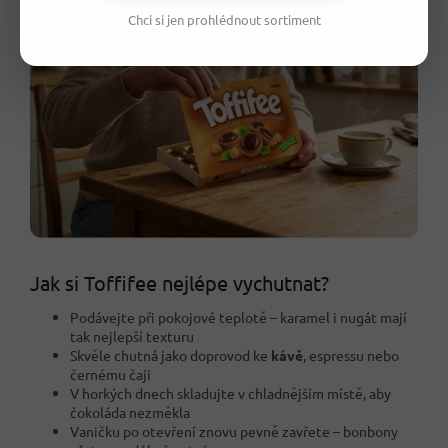
Chci si jen prohlédnout sortiment
Jak si Toffifee nejlépe vychutnat?
Podávejte při pokojové teplotě – karamel i nugát mají
tak nejlepší texturu
Skvěle chutná jako doprovod ke
kávě
, espressu nebo
černému čaji
V horkých dnech skladujte v chladnějším místě, aby
čokoláda nezměkla
Vaničku po otevření znovu pevně zavřete – bonbony