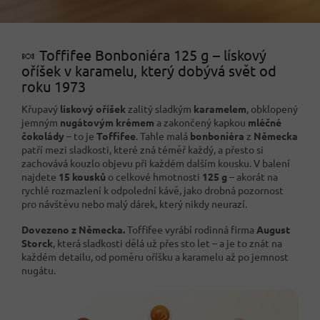
🍬 Toffifee Bonboniéra 125 g – lískový
oříšek v karamelu, který dobývá svět od
roku 1973
Křupavý
lískový oříšek
zalitý sladkým
karamelem
, obklopený
jemným
nugátovým krémem
a zakončený kapkou
mléčné
čokolády
– to je
Toffifee
. Tahle malá
bonboniéra
z
Německa
patří mezi sladkosti, které zná téměř každý, a přesto si
zachovává kouzlo objevu při každém dalším kousku. V balení
najdete
15 kousků
o celkové hmotnosti
125 g
– akorát na
rychlé rozmazlení k odpolední kávě, jako drobná pozornost
pro návštěvu nebo malý dárek, který nikdy neurazí.
Dovezeno z Německa.
Toffifee vyrábí rodinná firma
August
Storck
, která sladkosti dělá už přes sto let – a je to znát na
každém detailu, od poměru oříšku a karamelu až po jemnost
nugátu.