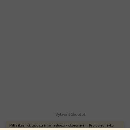
Vytvořil Shoptet
Milí zákazníci, tato stránka neslouží k objednávání. Pro objednávku