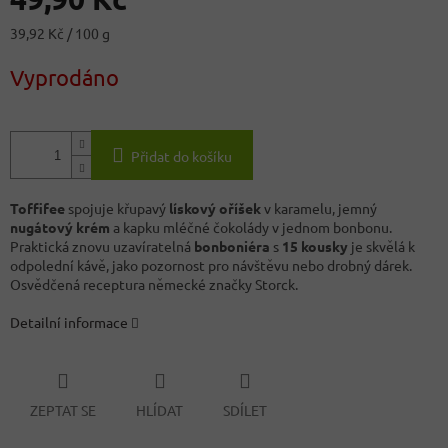
Měrná
39,92 Kč / 100 g
cena:
Vyprodáno
Přidat do košíku
Toffifee
spojuje křupavý
lískový oříšek
v karamelu, jemný
nugátový krém
a kapku mléčné čokolády v jednom bonbonu.
Praktická znovu uzavíratelná
bonboniéra
s
15 kousky
je skvělá k
odpolední kávě, jako pozornost pro návštěvu nebo drobný dárek.
Osvědčená receptura německé značky Storck.
Detailní informace
ZEPTAT SE
HLÍDAT
SDÍLET