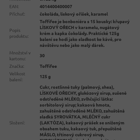
EAN
:
4014400400007
Příchuť
:
čokoláda, lískový oříšek, karamel
Toffifee je bonboniéra s 15 kousky: křupavý
LÍSKOVÝ OŘECH v karamelu, nugátový
Popis
krém a kapka čokolády. Praktické 125g
produktu
:
balení se hodí jako sladkost ke kávě, pro
návštěvu nebo jako malý dárek.
Množství v
30
kartonu
:
Značka
:
Toffifee
Velikost
125 g
balení
:
Cukr, rostlinné tuky (palmový, shea),
LÍSKOVÉ OŘECHY, glukózový sirup, sušené
odstředěné MLÉKO, zvlhčující látka:
sorbitolový sirup; kakaová hmota,
zahuštěné odstředěné MLÉKO, zahuštěná
sladká SYROVÁTKA, MLÉČNÝ cukr
Složení
:
(LAKTÓZA), kakaový prášek se sníženým
obsahem tuku, kakaový tuk, přepuštěné
MÁSLO, třtinový cukrový sirup,