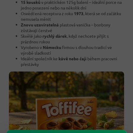
15 kousků
v praktickém 125g balení – ideální porce na
jedno posezení nebo na několik dní
Osvědčená receptura z roku
1973
, která se od začátku
nemusela měnit
Znovu uzavíratelná
plastová vanička – bonbony
zůstávají čerstvé
Skvělé jako
rychlý dárek
, když nechcete přijít s
prázdnou rukou
Vyrobeno v
Německu
firmou s dlouhou tradicí ve
výrobě sladkostí
Ideální společník ke
kávě nebo čaji
během pracovní
přestávky