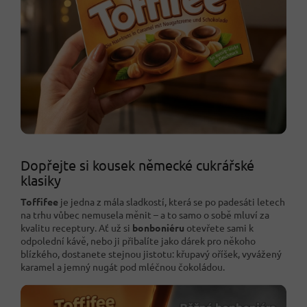
Dopřejte si kousek německé cukrářské
klasiky
Toffifee
je jedna z mála sladkostí, která se po padesáti letech
na trhu vůbec nemusela měnit – a to samo o sobě mluví za
kvalitu receptury. Ať už si
bonboniéru
otevřete sami k
odpolední kávě, nebo ji přibalíte jako dárek pro někoho
blízkého, dostanete stejnou jistotu: křupavý oříšek, vyvážený
karamel a jemný nugát pod mléčnou čokoládou.