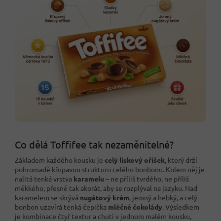
Co dělá Toffifee tak nezaměnitelné?
Základem každého kousku je
celý lískový oříšek
, který drží
pohromadě křupavou strukturu celého bonbonu. Kolem něj je
nalitá tenká vrstva
karamelu
– ne příliš tvrdého, ne příliš
měkkého, přesně tak akorát, aby se rozplýval na jazyku. Nad
karamelem se skrývá
nugátový krém
, jemný a hebký, a celý
bonbon uzavírá tenká čepička
mléčné čokolády
. Výsledkem
je kombinace čtyř textur a chutí v jednom malém kousku,