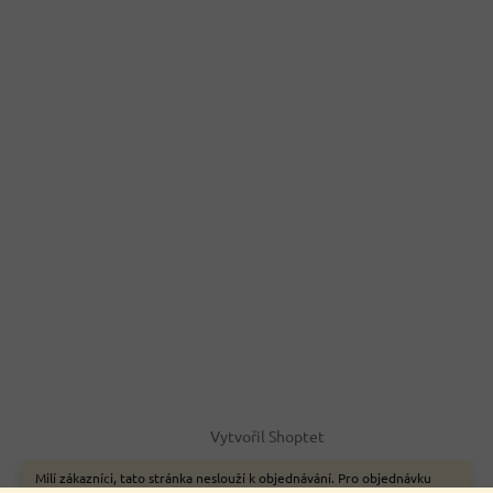
Vytvořil Shoptet
Milí zákazníci, tato stránka neslouží k objednávání. Pro objednávku