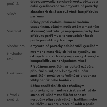
dřezy, umyvadla, sprchové kouty, obklady a
použití
:
další kyselinovzdorné omyvatelné povrchy
charakteristická octová vůně; bez přídavku
Vůně
:
parfému
účinný proti vodnímu kameni, vodním
usazeninám, běžným nečistotám a mastným
Vlastnosti
:
skvrnám; neutralizuje nepříjemné pachy; bez
přídavku parfému a konzervačních látek
podle produktových zdrojů
Vhodné pro
:
omyvatelné povrchy odolné vůči kyselinám
mramor a materiály citlivé na kyseliny; na
Nevhodné
citlivých površích vždy nejprve vyzkoušejte
pro
:
kompatibilitu na nenápadném místě
Při běžném znečištění přidejte 2 uzávěry,
přibližně 60 ml, do 5 l vody. Při silném
Dávkování
:
znečištění použijte neředěný přípravek na
vlhký hadřík nebo houbičku.
Běžné znečištění čistěte zředěným
přípravkem; není nutné stírat ani otírat do
Návod k
sucha. Při silném znečištění naneste
použití
:
neředěný přípravek vlhkým hadříkem nebo
houbičkou, nechte krátce působit a podle