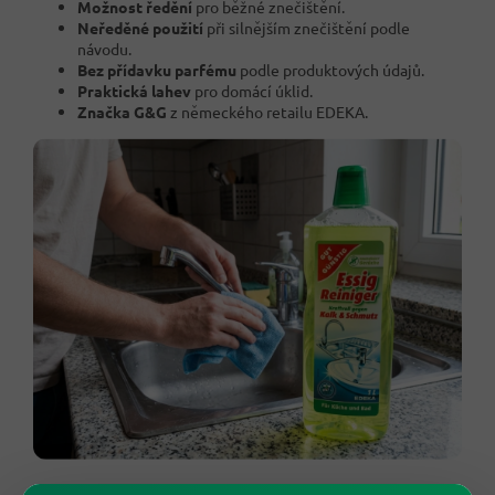
Možnost ředění
pro běžné znečištění.
Neředěné použití
při silnějším znečištění podle
návodu.
Bez přídavku parfému
podle produktových údajů.
Praktická lahev
pro domácí úklid.
Značka G&G
z německého retailu EDEKA.