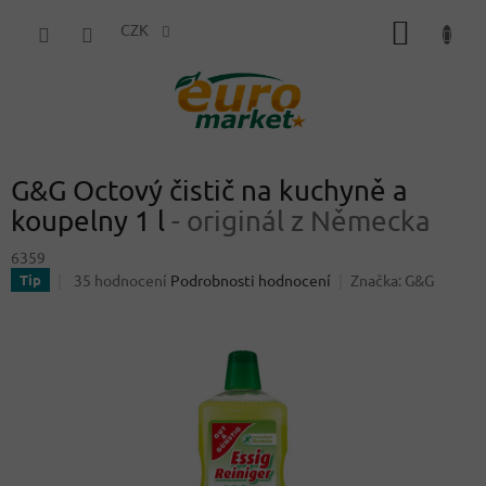
Přejít
NÁKUP
na
CZK
obsah
KOŠÍK
G&G Octový čistič na kuchyně a
koupelny 1 l
- originál z Německa
6359
Průměrné
35 hodnocení
Podrobnosti hodnocení
Značka:
G&G
Tip
hodnocení
produktu
je
3,5
z
5
hvězdiček.