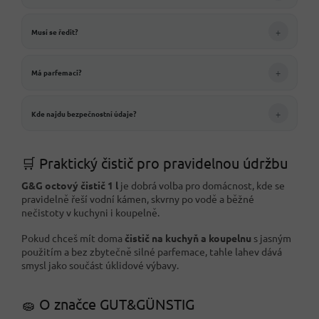
+
Musí se ředit?
+
Má parfemaci?
+
Kde najdu bezpečnostní údaje?
🛒 Praktický čistič pro pravidelnou údržbu
G&G octový čistič 1 l
je dobrá volba pro domácnost, kde se
pravidelně řeší vodní kámen, skvrny po vodě a běžné
nečistoty v kuchyni i koupelně.
Pokud chceš mít doma
čistič na kuchyň a koupelnu
s jasným
použitím a bez zbytečně silné parfemace, tahle lahev dává
smysl jako součást úklidové výbavy.
🧽 O značce GUT&GÜNSTIG