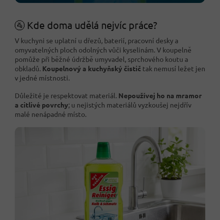
🚰 Kde doma udělá nejvíc práce?
V kuchyni se uplatní u dřezů, baterií, pracovní desky a
omyvatelných ploch odolných vůči kyselinám. V koupelně
pomůže při běžné údržbě umyvadel, sprchového koutu a
obkladů.
Koupelnový a kuchyňský čistič
tak nemusí ležet jen
v jedné místnosti.
Důležité je respektovat materiál.
Nepoužívej ho na mramor
a citlivé povrchy
; u nejistých materiálů vyzkoušej nejdřív
malé nenápadné místo.