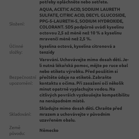
potřeby opláchněte nebo setřete.
AQUA, ACETIC ACID, SODIUM LAURETH
SULFATE, CITRIC ACID, DECYL GLUCOSIDE,
PPG-5-LAURETH-5, SODIUM HYDROXIDE,
Složení
:
COLORANT. SDS podpůrně uvádí kyselinu
octovou 2,5 až méně než 10 % a kyselinu
mravenčí méně než 2,5 %.
Účinné
kyselina octová, kyselina citronová a
složky
:
tenzidy
Varování. Uchovávejte mimo dosah dětí. Je-
li nutná lékařská pomoc, mějte po ruce obal
nebo etiketu výrobku. Před použitím si
Bezpečnostní
přečtěte údaje na etiketě. Zabraňte
upozornění
:
kontaktu s očima. Při zasažení očí několik
minut opatrně vyplachujte vodou. Na
citlivých površích vyzkoušejte kompatibilitu
na nenápadném místě.
Skladujte mimo dosah dětí. Chraňte před
Skladování
:
mrazem a uchovávejte v původním
uzavřeném obalu.
Země
Německo
původu
: