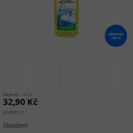
59,30 Kč
–44 %
59,30 Kč
–44 %
32,90 Kč
Měrná
32,90 Kč / 1 l
cena:
Skladem