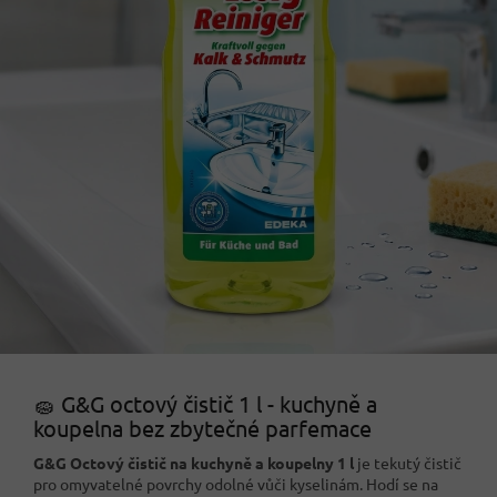
🧽 G&G octový čistič 1 l - kuchyně a
koupelna bez zbytečné parfemace
G&G Octový čistič na kuchyně a koupelny 1 l
je tekutý čistič
pro omyvatelné povrchy odolné vůči kyselinám. Hodí se na