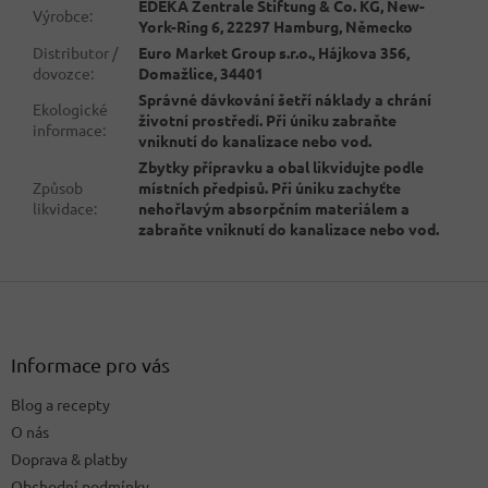
EDEKA Zentrale Stiftung & Co. KG, New-
Výrobce
:
York-Ring 6, 22297 Hamburg, Německo
Distributor /
Euro Market Group s.r.o., Hájkova 356,
dovozce
:
Domažlice, 34401
Správné dávkování šetří náklady a chrání
Ekologické
životní prostředí. Při úniku zabraňte
informace
:
vniknutí do kanalizace nebo vod.
Zbytky přípravku a obal likvidujte podle
Způsob
místních předpisů. Při úniku zachyťte
likvidace
:
nehořlavým absorpčním materiálem a
zabraňte vniknutí do kanalizace nebo vod.
Z
á
p
a
Informace pro vás
t
Blog a recepty
í
O nás
Doprava & platby
Obchodní podmínky