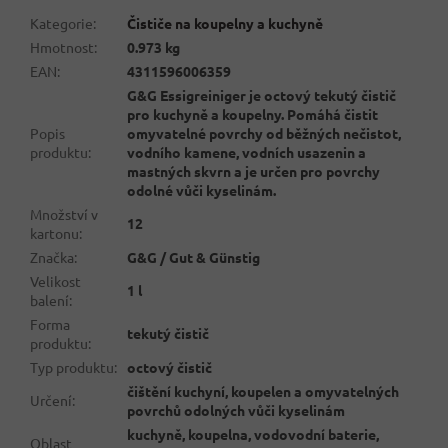
Kategorie
:
Čističe na koupelny a kuchyně
Hmotnost
:
0.973 kg
EAN
:
4311596006359
G&G Essigreiniger je octový tekutý čistič
pro kuchyně a koupelny. Pomáhá čistit
Popis
omyvatelné povrchy od běžných nečistot,
produktu
:
vodního kamene, vodních usazenin a
mastných skvrn a je určen pro povrchy
odolné vůči kyselinám.
Množství v
12
kartonu
:
Značka
:
G&G / Gut & Günstig
Velikost
1 l
balení
:
Forma
tekutý čistič
produktu
:
Typ produktu
:
octový čistič
čištění kuchyní, koupelen a omyvatelných
Určení
:
povrchů odolných vůči kyselinám
kuchyně, koupelna, vodovodní baterie,
Oblast