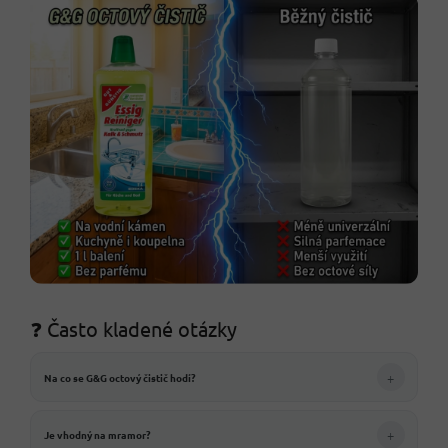
❓ Často kladené otázky
+
Na co se G&G octový čistič hodí?
+
Je vhodný na mramor?