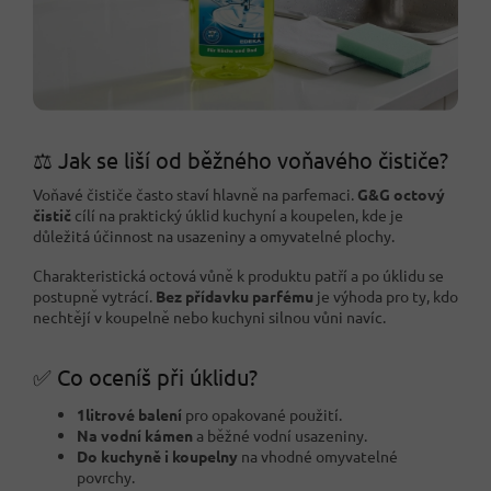
⚖️ Jak se liší od běžného voňavého čističe?
Voňavé čističe často staví hlavně na parfemaci.
G&G octový
čistič
cílí na praktický úklid kuchyní a koupelen, kde je
důležitá účinnost na usazeniny a omyvatelné plochy.
Charakteristická octová vůně k produktu patří a po úklidu se
postupně vytrácí.
Bez přídavku parfému
je výhoda pro ty, kdo
nechtějí v koupelně nebo kuchyni silnou vůni navíc.
✅ Co oceníš při úklidu?
1litrové balení
pro opakované použití.
Na vodní kámen
a běžné vodní usazeniny.
Do kuchyně i koupelny
na vhodné omyvatelné
povrchy.