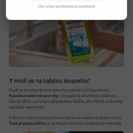
Chci si jen prohlédnout sortiment
❓ Hodí se na každou koupelnu?
Hodí se na omyvatelné povrchy odolné vůči kyselinám.
Kyselinovzdorné povrchy
v koupelně a kuchyni zvládnou
běžný úklid s octovým přípravkem dobře, ale citlivé materiály
vyžadují opatrnost.
Pokud si nejsi jistý povrchem, začni na malém skrytém místě.
Test před použitím
je rychlejší než řešit poškozený materiál.