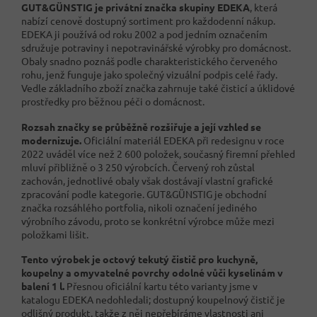
GUT&GÜNSTIG je privátní značka skupiny EDEKA
, která
nabízí cenově dostupný sortiment pro každodenní nákup.
EDEKA ji používá od roku 2002 a pod jedním označením
sdružuje potraviny i nepotravinářské výrobky pro domácnost.
Obaly snadno poznáš podle charakteristického červeného
rohu, jenž funguje jako společný vizuální podpis celé řady.
Vedle základního zboží značka zahrnuje také čisticí a úklidové
prostředky pro běžnou péči o domácnost.
Rozsah značky se průběžně rozšiřuje a její vzhled se
modernizuje.
Oficiální materiál EDEKA při redesignu v roce
2022 uváděl více než 2 600 položek, současný firemní přehled
mluví přibližně o 3 250 výrobcích. Červený roh zůstal
zachován, jednotlivé obaly však dostávají vlastní grafické
zpracování podle kategorie. GUT&GÜNSTIG je obchodní
značka rozsáhlého portfolia, nikoli označení jediného
výrobního závodu, proto se konkrétní výrobce může mezi
položkami lišit.
Tento výrobek je octový tekutý čistič pro kuchyně,
koupelny a omyvatelné povrchy odolné vůči kyselinám v
balení 1 l.
Přesnou oficiální kartu této varianty jsme v
katalogu EDEKA nedohledali; dostupný koupelnový čistič je
odlišný produkt, takže z něj nepřebíráme vlastnosti ani