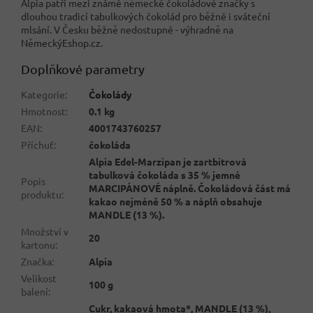
Alpia patří mezi známé německé čokoládové značky s
dlouhou tradicí tabulkových čokolád pro běžné i sváteční
mlsání. V Česku běžně nedostupné - výhradně na
NěmeckýEshop.cz.
Doplňkové parametry
Kategorie
:
Čokolády
Hmotnost
:
0.1 kg
EAN
:
4001743760257
Příchuť
:
čokoláda
Alpia Edel-Marzipan je zartbitrová
tabulková čokoláda s 35 % jemné
Popis
MARCIPÁNOVÉ náplně. Čokoládová část má
produktu
:
kakao nejméně 50 % a náplň obsahuje
MANDLE (13 %).
Množství v
20
kartonu
:
Značka
:
Alpia
Velikost
100 g
balení
:
Cukr, kakaová hmota*, MANDLE (13 %),