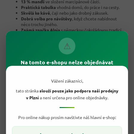
13 % mandlí
ve složení marcipánové části.
Praktická tabulka
vhodná domů, do práce i na cesty.
Skvělá ke kávě
, čaji nebo jako drobný zákusek.
Dobrá volba pro návštěvy
, když chcete nabídnout
něco trochu jiného.
Známá značka Alpia
s německou čokoládovou tradicí.
Vyvážená sladkost
bez těžkopádného dojmu.
⚠
Na tomto e-shopu nelze objednávat
Vážení zákazníci,
tato stránka
slouží pouze jako podpora naší prodejny
v Plzni
a není určena pro online objednávky.
Pro online nákup prosím navštivte náš hlavní e-shop: