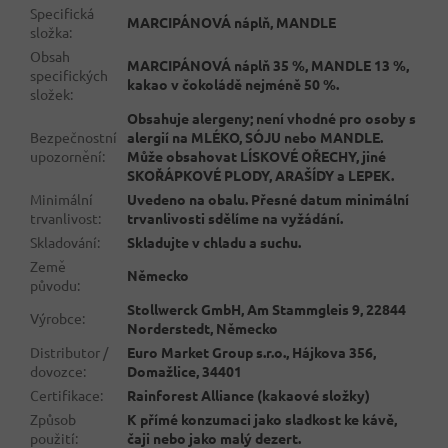
Specifická
MARCIPÁNOVÁ náplň, MANDLE
složka
:
Obsah
MARCIPÁNOVÁ náplň 35 %, MANDLE 13 %,
specifických
kakao v čokoládě nejméně 50 %.
složek
:
Obsahuje alergeny; není vhodné pro osoby s
Bezpečnostní
alergií na MLÉKO, SÓJU nebo MANDLE.
upozornění
:
Může obsahovat LÍSKOVÉ OŘECHY, jiné
SKOŘÁPKOVÉ PLODY, ARAŠÍDY a LEPEK.
Minimální
Uvedeno na obalu. Přesné datum minimální
trvanlivost
:
trvanlivosti sdělíme na vyžádání.
Skladování
:
Skladujte v chladu a suchu.
Země
Německo
původu
:
Stollwerck GmbH, Am Stammgleis 9, 22844
Výrobce
:
Norderstedt, Německo
Distributor /
Euro Market Group s.r.o., Hájkova 356,
dovozce
:
Domažlice, 34401
Certifikace
:
Rainforest Alliance (kakaové složky)
Způsob
K přímé konzumaci jako sladkost ke kávě,
použití
:
čaji nebo jako malý dezert.