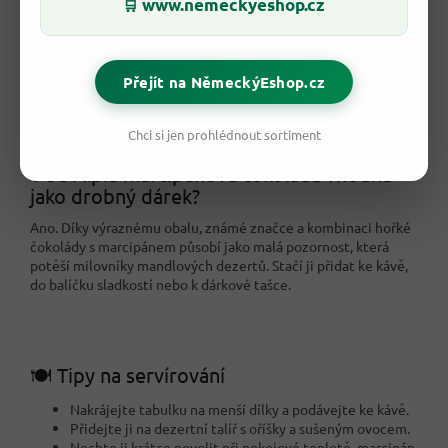
www.nemeckyeshop.cz
🛒
💡 Kdy si ji nejlépe vychutnat?
Nejlépe vynikne lehce vychlazená nebo při pokojové teplotě,
Přejít na NěmeckýEshop.cz
kdy se marcipánová náplň příjemně rozvoní. Hodí se ke kávě
po obědě, k odpolednímu čaji, na talířek se sladkostmi pro
návštěvu nebo jako malá sladká tečka k večernímu odpočinku.
Chci si jen prohlédnout sortiment
❓ Je Alpia marcipánová čokoláda vhodná
jako drobný dárek?
Ano. Díky výraznému obalu, známé značce a kombinaci hořké
čokolády s marcipánem působí jako malá pozornost, která
potěší milovníky mandlových dezertů. Stačí ji přidat ke kávě,
do balíčku sladkostí nebo k dárkové tašce.
🍽️ Tipy na servírování
Nakrájejte tabulku na menší dílky a podávejte ke kávě.
Přidejte ji na dezertní talíř s oříšky a sušeným ovocem.
Nechte ji krátce povolit při pokojové teplotě, marcipán