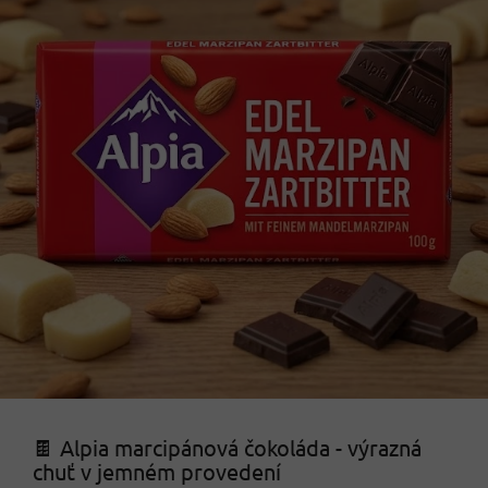
🍫 Alpia marcipánová čokoláda - výrazná
chuť v jemném provedení