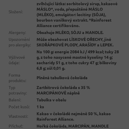
zvlhčující látka: sorbitolový sirup, kakaové
MÁSLO*, voda, přepuštěné MÁSLO
Složení
:
(MLÉKO), emulgátor: lecitiny (SÓJA),
bourbon vanilkový extrakt. *Rainforest
Alliance certifikováno.
Alergeny
:
Obsahuje MLÉKO, SÓJU a MANDLE.
Upozornění
Může obsahovat LÍSKOVÉ OŘECHY, jiné
pro alergiky
:
SKOŘÁPKOVÉ PLODY, ARAŠÍDY a LEPEK.
Na 100 g: energie 2084 kJ / 499 kcal; tuky 28
Výživové
g, z toho nasycené mastné kyseliny 14 g;
údaje
:
sacharidy 51 g, z toho cukry 47 g; bílkoviny
6,8 g; sůl 0,01 g.
Forma
Plněná tabulková čokoláda
produktu
:
Typ
Zartbitrová čokoláda s 35 %
potraviny
:
MARCIPÁNOVÉ náplně
Balení
:
Tabulka v obalu
Počet kusů
:
1 ks
Kakao v čokoládě nejméně 50 %, kakao
Vlastnosti
:
Rainforest Alliance.
Příchuť
:
Hořká čokoláda, MARCIPÁN, MANDLE