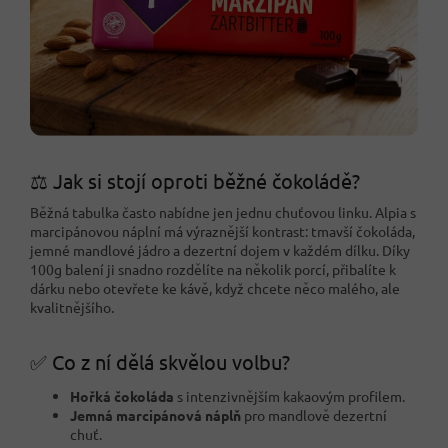
⚖️ Jak si stojí oproti běžné čokoládě?
Běžná tabulka často nabídne jen jednu chuťovou linku. Alpia s
marcipánovou náplní má výraznější kontrast: tmavší čokoláda,
jemné mandlové jádro a dezertní dojem v každém dílku. Díky
100g balení ji snadno rozdělíte na několik porcí, přibalíte k
dárku nebo otevřete ke kávě, když chcete něco malého, ale
kvalitnějšího.
✅ Co z ní dělá skvělou volbu?
Hořká čokoláda
s intenzivnějším kakaovým profilem.
Jemná marcipánová náplň
pro mandlově dezertní
chuť.