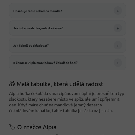
+
Obsahuje tahle čokoláda mandle?
+
Je chuť spíš sladká, nebo kakaová?
+
Jak čokoládu skladovat?
+
K čemu se Alpia marcipánová čokoláda hodí?
🎁 Malá tabulka, která udělá radost
Alpia hořká čokoláda s marcipánovou náplní je přesně ten typ
sladkosti, který nezabere místo ve spíži, ale umí zpříjemnit
den. Když máte chuť na mandlově jemný dezert v
čokoládovém kabátku, tahle tabulka je sázka na jistotu.
🏷️ O značce Alpia