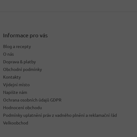
Z
á
p
a
Informace pro vás
t
Blog a recepty
í
O nás
Doprava & platby
Obchodní podmínky
Kontakty
Výdejní místo
Napište nám
Ochrana osobních údajů GDPR
Hodnocení obchodu
Podmínky uplatnění práv z vadného plnění a reklamační řád
Velkoobchod