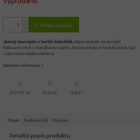
Vyprodáno
Přidat do košíku
Jemný marcipán v hořké čokoládě.
Alpia spojuje výraznější
kakaovou chuť s mandlovou náplní, která se krásně hodí ke kávě, čaji
i jako malá sladká odměna.
Detailní informace
ZEPTAT SE
HLÍDAT
SDÍLET
Popis
Podobné (8)
Diskuze
Detailní popis produktu