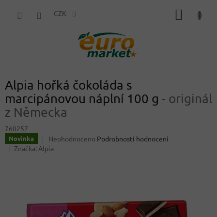
Přejít
NÁKUP
na
CZK
obsah
KOŠÍK
Alpia hořká čokoláda s
marcipánovou náplní 100 g
- originál
z Německa
760257
Průměrné
Neohodnoceno
Podrobnosti hodnocení
Novinka
hodnocení
Značka:
Alpia
produktu
je
0,0
z
5
hvězdiček.