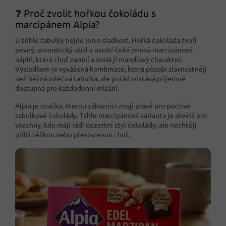
❓ Proč zvolit hořkou čokoládu s
marcipánem Alpia?
U téhle tabulky nejde jen o sladkost. Hořká čokoláda tvoří
pevný, aromatický obal a uvnitř čeká jemná marcipánová
náplň, která chuť zaoblí a dodá jí mandlový charakter.
Výsledkem je vyvážená kombinace, která působí slavnostněji
než běžná mléčná tabulka, ale pořád zůstává příjemně
dostupná pro každodenní mlsání.
Alpia je značka, kterou zákazníci znají právě pro poctivé
tabulkové čokolády. Tahle marcipánová varianta je skvělá pro
všechny, kdo mají rádi dezertní styl čokolády, ale nechtějí
příliš těžkou nebo přeslazenou chuť.