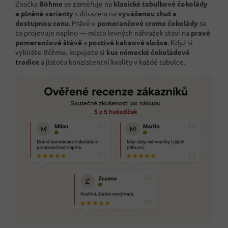
Značka
Böhme
se zaměřuje na
klasické tabulkové čokolády
a plněné varianty
s důrazem na
vyváženou chuť a
dostupnou cenu
. Právě u
pomerančové creme čokolády
se
to projevuje naplno — místo levných náhražek staví na
pravé
pomerančové šťávě
a
poctivé kakaové složce
. Když si
vybíráte Böhme, kupujete si
kus německé čokoládové
tradice
a jistotu konzistentní kvality v každé tabulce.