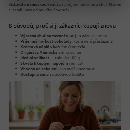
Získáváte
německou kvalitu
za příjemnou cenu a chuť, kterou
si zamilujete od prvního čtverečku.
8 důvodů, proč si ji zákazníci kupují znovu
Výrazná chuť pomeranče
, ne jen náznak aroma
Příjemná hořkost čokolády
, která není přeslazená
Krémová náplň
v každém čtverečku
Originál z Německa
přímo od nás
Ideální velikost
— tabulka 100 g
Skvělá k teplým nápojům
i jen tak
Vhodná na zabalení
jako malá pozornost
Dostupná cena
za poctivou kvalitu