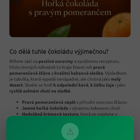
Co dělá tuhle čokoládu výjimečnou?
Böhme sází na
poctivé suroviny
a vyváženou recepturu.
Místo levných náhražek tu hraje hlavní roli
pravá
pomerančová šťáva
a
kvalitní kakaová složka
. Výsledkem
je tabulka, která vypadá nenápadně, ale chutná jako
malý
dezert
. Skvěle se hodí
k odpolední kávě
,
k šálku čaje
i jako
rychlé zahnání chuti na sladké
.
Pravá pomerančová náplň
s přírodní ovocnou šťávou
Jemně hořká čokoláda
s výraznou kakaovou chutí
Hedvábně krémová textura
, která se rozplyne v
ústech
Praktická tabulka 100 g
na doma, do práce i na cesty
⚠
Vyrobeno v Německu
v tradiční čokoládovně