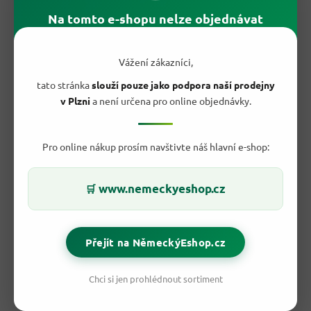
Na tomto e-shopu nelze objednávat
Vážení zákazníci,
tato stránka
slouží pouze jako podpora naší prodejny
v Plzni
a není určena pro online objednávky.
Pro online nákup prosím navštivte náš hlavní e-shop:
www.nemeckyeshop.cz
🛒
Co dostanete navíc oproti běžné čokoládě
Přejít na NěmeckýEshop.cz
z regálu?
Spousta levných ovocných čokolád se spoléhá jen na
umělé
Chci si jen prohlédnout sortiment
aroma
a tenkou vrstvu náplně. Tady je to jinak —
náplň je
výrazná
,
ovocná chuť pochází z opravdové pomerančové
šťávy
a celková skladba působí
vyrovnaně a kultivovaně
.