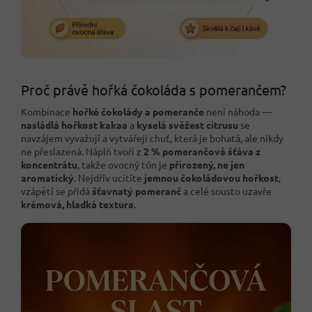
Proč právě hořká čokoláda s pomerančem?
Kombinace
hořké čokolády a pomeranče
není náhoda —
nasládlá hořkost kakaa
a
kyselá svěžest citrusu
se
navzájem vyvažují a vytvářejí chuť, která je bohatá, ale nikdy
ne přeslazená. Náplň tvoří z
2 % pomerančová šťáva z
koncentrátu
, takže ovocný tón je
přirozený, ne jen
aromatický
. Nejdřív ucítíte
jemnou čokoládovou hořkost
,
vzápětí se přidá
šťavnatý pomeranč
a celé sousto uzavře
krémová, hladká textura
.