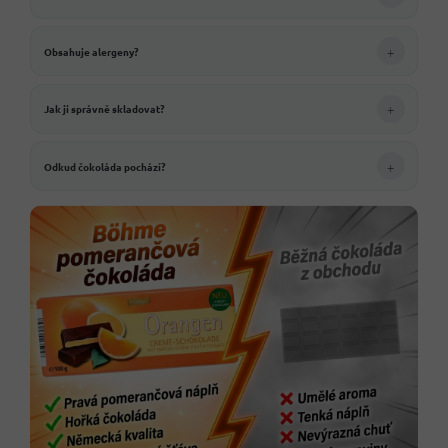
+
Obsahuje alergeny?
+
Jak ji správně skladovat?
+
Odkud čokoláda pochází?