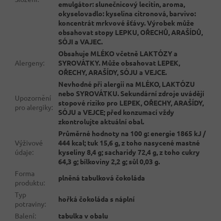
emulgátor: slunečnicový lecitin, aroma,
okyselovadlo: kyselina citronová, barvivo:
koncentrát mrkvové šťávy. Výrobek může
obsahovat stopy LEPKU, OŘECHŮ, ARAŠÍDŮ,
SÓJI a VAJEC.
Obsahuje MLÉKO včetně LAKTÓZY a
Alergeny
:
SYROVÁTKY. Může obsahovat LEPEK,
OŘECHY, ARAŠÍDY, SÓJU a VEJCE.
Nevhodné při alergii na MLÉKO, LAKTÓZU
nebo SYROVÁTKU. Sekundární zdroje uvádějí
Upozornění
stopové riziko pro LEPEK, OŘECHY, ARAŠÍDY,
pro alergiky
:
SÓJU a VEJCE; před konzumací vždy
zkontrolujte aktuální obal.
Průměrné hodnoty na 100 g: energie 1865 kJ /
Výživové
444 kcal; tuk 15,6 g, z toho nasycené mastné
údaje
:
kyseliny 8,4 g; sacharidy 72,4 g, z toho cukry
64,3 g; bílkoviny 2,2 g; sůl 0,03 g.
Forma
plněná tabulková čokoláda
produktu
:
Typ
hořká čokoláda s náplní
potraviny
:
Balení
:
tabulka v obalu