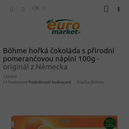
Přejít
NÁKUP
na
CZK
obsah
KOŠÍK
Böhme hořká čokoláda s přírodní
pomerančovou náplní 100g
-
originál z Německa
136450
Průměrné
21 hodnocení
Podrobnosti hodnocení
Značka:
Böhme
hodnocení
produktu
je
4,6
z
5
hvězdiček.