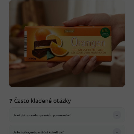
❓ Často kladené otázky
+
Je náplň opravdu z pravého pomeranče?
+
Je to hořká, nebo mléčná čokoláda?