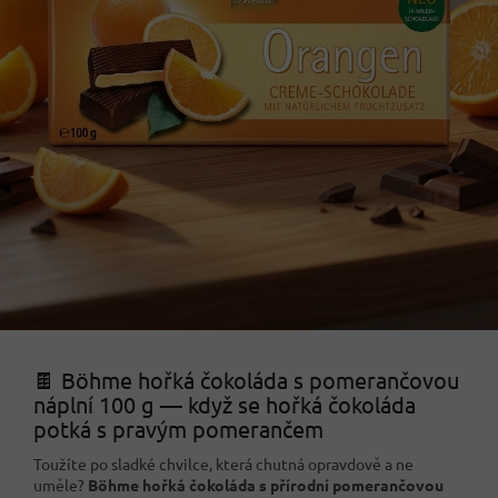
🍫 Böhme hořká čokoláda s pomerančovou
náplní 100 g — když se hořká čokoláda
potká s pravým pomerančem
Toužíte po sladké chvilce, která chutná opravdově a ne
uměle?
Böhme hořká čokoláda s přírodní pomerančovou