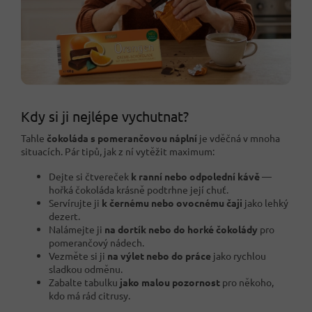
Kdy si ji nejlépe vychutnat?
Tahle
čokoláda s pomerančovou náplní
je vděčná v mnoha
situacích. Pár tipů, jak z ní vytěžit maximum:
Dejte si čtvereček
k ranní nebo odpolední kávě
—
hořká čokoláda krásně podtrhne její chuť.
Servírujte ji
k černému nebo ovocnému čaji
jako lehký
dezert.
Nalámejte ji
na dortík nebo do horké čokolády
pro
pomerančový nádech.
Vezměte si ji
na výlet nebo do práce
jako rychlou
sladkou odměnu.
Zabalte tabulku
jako malou pozornost
pro někoho,
kdo má rád citrusy.