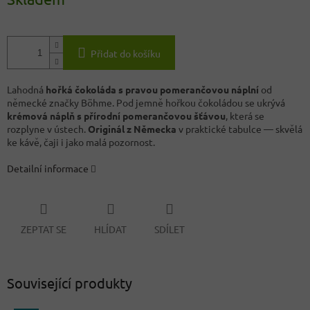
Přidat do košíku
Lahodná
hořká čokoláda s pravou pomerančovou náplní
od
německé značky Böhme. Pod jemně hořkou čokoládou se ukrývá
krémová náplň s přírodní pomerančovou šťávou
, která se
rozplyne v ústech.
Originál z Německa
v praktické tabulce — skvělá
ke kávě, čaji i jako malá pozornost.
Detailní informace
ZEPTAT SE
HLÍDAT
SDÍLET
Související produkty