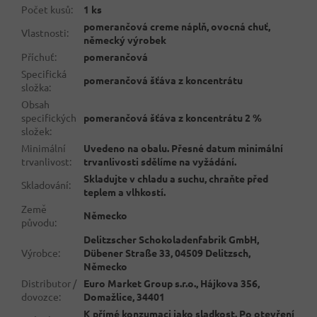
Počet kusů
:
1 ks
pomerančová creme náplň, ovocná chuť,
Vlastnosti
:
německý výrobek
Příchuť
:
pomerančová
Specifická
pomerančová šťáva z koncentrátu
složka
:
Obsah
specifických
pomerančová šťáva z koncentrátu 2 %
složek
:
Minimální
Uvedeno na obalu. Přesné datum minimální
trvanlivost
:
trvanlivosti sdělíme na vyžádání.
Skladujte v chladu a suchu, chraňte před
Skladování
:
teplem a vlhkostí.
Země
Německo
původu
:
Delitzscher Schokoladenfabrik GmbH,
Výrobce
:
Dübener Straße 33, 04509 Delitzsch,
Německo
Distributor /
Euro Market Group s.r.o., Hájkova 356,
dovozce
:
Domažlice, 34401
K přímé konzumaci jako sladkost. Po otevření