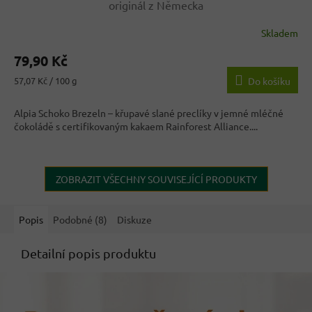
originál z Německa
Skladem
Průměrné
hodnocení
79,90 Kč
produktu
je
Měrná
57,07 Kč / 100 g
Do košíku
4,0
cena:
z
Alpia Schoko Brezeln – křupavé slané preclíky v jemné mléčné
5
čokoládě s certifikovaným kakaem Rainforest Alliance....
hvězdiček.
ZOBRAZIT VŠECHNY SOUVISEJÍCÍ PRODUKTY
Popis
Podobné (8)
Diskuze
Detailní popis produktu