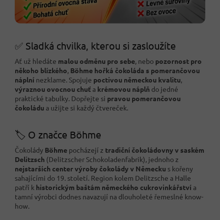
✅ Sladká chvilka, kterou si zasloužíte
Ať už hledáte
malou odměnu pro sebe
, nebo
pozornost pro
někoho blízkého
,
Böhme hořká čokoláda s pomerančovou
náplní
nezklame. Spojuje
poctivou německou kvalitu
,
výraznou ovocnou chuť
a
krémovou náplň
do jedné
praktické tabulky. Dopřejte si
pravou pomerančovou
čokoládu
a užijte si každý čtvereček.
🏷️ O značce Böhme
Čokolády
Böhme
pocházejí z
tradiční čokoládovny v saském
Delitzsch
(Delitzscher Schokoladenfabrik), jednoho z
nejstarších center výroby čokolády v Německu
s kořeny
sahajícími do 19. století. Region kolem Delitzsche a Halle
patří k
historickým baštám německého cukrovinkářství
a
tamní výrobci dodnes navazují na dlouholeté řemeslné know-
how.