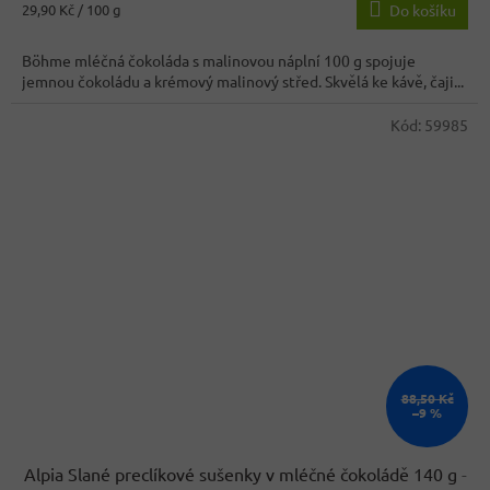
je
Měrná
29,90 Kč / 100 g
Do košíku
3,4
cena:
z
Böhme mléčná čokoláda s malinovou náplní 100 g spojuje
5
jemnou čokoládu a krémový malinový střed. Skvělá ke kávě, čaji...
hvězdiček.
Kód:
59985
88,50 Kč
–9 %
Alpia Slané preclíkové sušenky v mléčné čokoládě 140 g
-