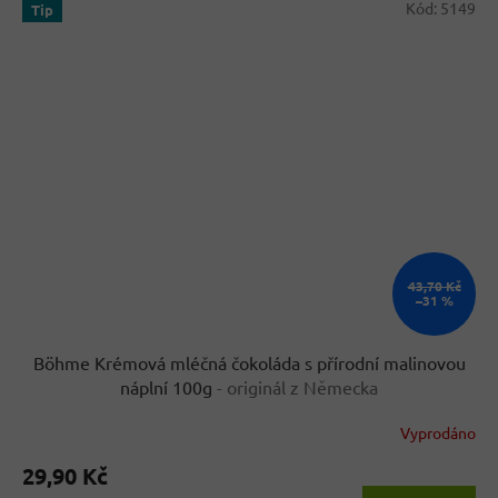
Kód:
5149
Tip
43,70 Kč
–31 %
Böhme Krémová mléčná čokoláda s přírodní malinovou
náplní 100g
- originál z Německa
Vyprodáno
Průměrné
hodnocení
29,90 Kč
produktu