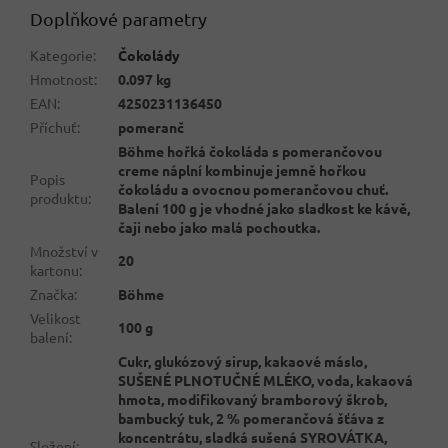
Doplňkové parametry
Kategorie
:
Čokolády
Hmotnost
:
0.097 kg
EAN
:
4250231136450
Příchuť
:
pomeranč
Böhme hořká čokoláda s pomerančovou
creme náplní kombinuje jemně hořkou
Popis
čokoládu a ovocnou pomerančovou chuť.
produktu
:
Balení 100 g je vhodné jako sladkost ke kávě,
čaji nebo jako malá pochoutka.
Množství v
20
kartonu
:
Značka
:
Böhme
Velikost
100 g
balení
:
Cukr, glukózový sirup, kakaové máslo,
SUŠENÉ PLNOTUČNÉ MLÉKO, voda, kakaová
hmota, modifikovaný bramborový škrob,
bambucký tuk, 2 % pomerančová šťáva z
koncentrátu, sladká sušená SYROVÁTKA,
Složení
: