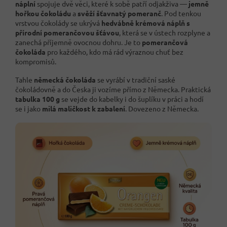
náplní
spojuje dvě věci, které k sobě patří odjakživa —
jemně
hořkou čokoládu
a
svěží šťavnatý pomeranč
. Pod tenkou
vrstvou čokolády se ukrývá
hedvábně krémová náplň s
přírodní pomerančovou šťávou
, která se v ústech rozplyne a
zanechá příjemně ovocnou dohru. Je to
pomerančová
čokoláda
pro každého, kdo má rád výraznou chuť bez
kompromisů.
Tahle
německá čokoláda
se vyrábí v tradiční saské
čokoládovně a do Česka ji vozíme přímo z Německa. Praktická
tabulka 100 g
se vejde do kabelky i do šuplíku v práci a hodí
se i jako
milá maličkost k zabalení
. Dovezeno z Německa.