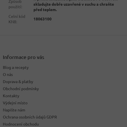
Způsob
skladujte dobře uzavřené v suchu a chraňte
použití
:
před teplem.
Celní kód
18063100
KN8
:
Z
á
p
a
Informace pro vás
t
Blog a recepty
í
O nás
Doprava & platby
Obchodní podmínky
Kontakty
Výdejní místo
Napište nám
Ochrana osobních údajů GDPR
Hodnocení obchodu