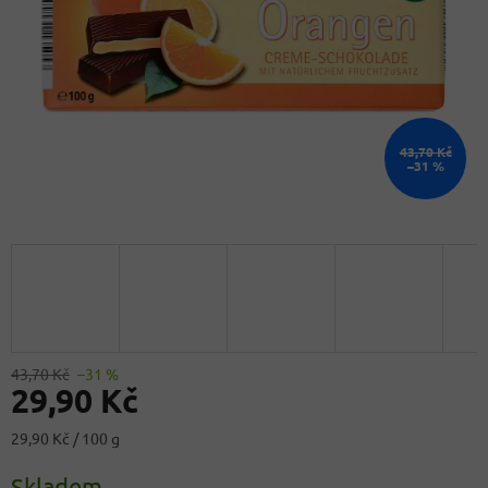
43,70 Kč
–31 %
43,70 Kč
–31 %
29,90 Kč
Měrná
29,90 Kč / 100 g
cena:
Skladem