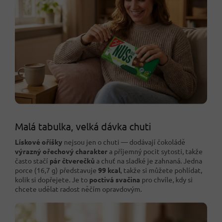
Malá tabulka, velká dávka chuti
Lískové oříšky
nejsou jen o chuti — dodávají čokoládě
výrazný ořechový charakter
a příjemný pocit sytosti, takže
často stačí
pár čtverečků
a chuť na sladké je zahnaná. Jedna
porce (16,7 g) představuje
99 kcal
, takže si můžete pohlídat,
kolik si dopřejete. Je to
poctivá svačina
pro chvíle, kdy si
chcete udělat radost něčím opravdovým.