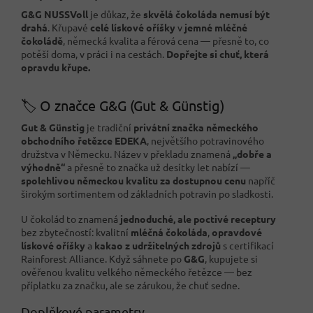
G&G NUSSVoll
je důkaz, že
skvělá čokoláda nemusí být
drahá
. Křupavé
celé lískové oříšky
v
jemné mléčné
čokoládě
, německá kvalita a férová cena — přesně to, co
potěší doma, v práci i na cestách.
Dopřejte si chuť, která
opravdu křupe.
🏷️ O značce G&G (Gut & Günstig)
Gut & Günstig
je tradiční
privátní značka německého
obchodního řetězce EDEKA
, největšího potravinového
družstva v Německu. Název v překladu znamená
„dobře a
výhodně“
a přesně to značka už desítky let nabízí —
spolehlivou německou kvalitu za dostupnou cenu
napříč
širokým sortimentem od základních potravin po sladkosti.
U čokolád to znamená
jednoduché, ale poctivé receptury
bez zbytečností: kvalitní
mléčná čokoláda
,
opravdové
lískové oříšky
a
kakao z udržitelných zdrojů
s certifikací
Rainforest Alliance. Když sáhnete po
G&G
, kupujete si
ověřenou kvalitu velkého německého řetězce — bez
příplatku za značku, ale se zárukou, že chuť sedne.
Doplňkové parametry