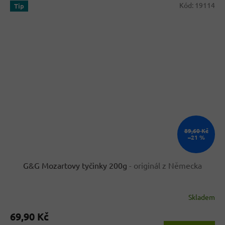
Kód:
19114
Tip
89,60 Kč
–21 %
G&G Mozartovy tyčinky 200g
- originál z Německa
Skladem
Průměrné
hodnocení
69,90 Kč
produktu