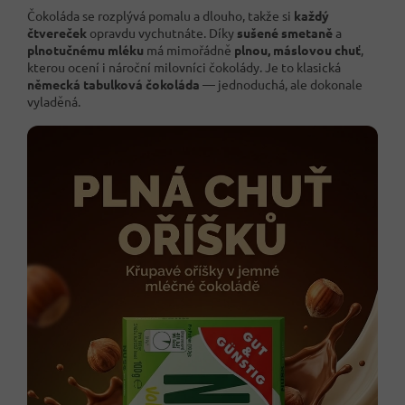
Čokoláda se rozplývá pomalu a dlouho, takže si
každý
čtvereček
opravdu vychutnáte. Díky
sušené smetaně
a
plnotučnému mléku
má mimořádně
plnou, máslovou chuť
,
kterou ocení i nároční milovníci čokolády. Je to klasická
německá tabulková čokoláda
— jednoduchá, ale dokonale
vyladěná.