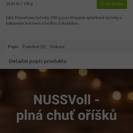
je
Měrná
34,95 Kč / 100 g
Do košíku
4,3
cena:
z
G&G Mozartovy tyčinky 200 g jsou křupavé oplatkové tyčinky s
5
kakaovým krémem a hořkou čokoládou.
hvězdiček.
Popis
Podobné (8)
Diskuze
Detailní popis produktu