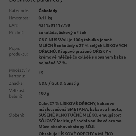
Kategorie
:
Čokolády
Hmotnost
:
0.11 kg
EAN
:
4311501117798
Příchuť
:
čokoláda, lískový oříšek
G&G NUSSVoll je 100g tabulka jemné
MLÉČNÉ čokolády s 27 % celých LÍSKOVÝCH
Popis
OŘECHŮ. Křupavé pražené OŘÍŠKY v
produktu
:
krémové mléčné čokoládě s obsahem kakaa
nejméně 32 %.
Množství v
15
kartonu
:
Značka
:
G&G / Gut & Günstig
Velikost
100 g
balení
:
Cukr, 27 % LÍSKOVÉ OŘECHY, kakaové
máslo, sušená SMETANA, kakaová hmota,
Složení
:
SUŠENÉ PLNOTUČNÉ MLÉKO, emulgátor:
SÓJOVÝ lecitin, přírodní vanilkové aroma.
Může obsahovat stopy SÓJI.
Obsahuje LÍSKOVÉ OŘECHY a MLÉKO