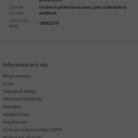
Způsob
Určeno k přímé konzumaci jako čokoládová
použití
:
sladkost.
Celní kód
18063210
KN8
:
Z
á
p
a
Informace pro vás
t
Blog a recepty
í
O nás
Doprava & platby
Obchodní podmínky
Kontakty
Výdejní místo
Napište nám
Ochrana osobních údajů GDPR
Hodnocení obchodu