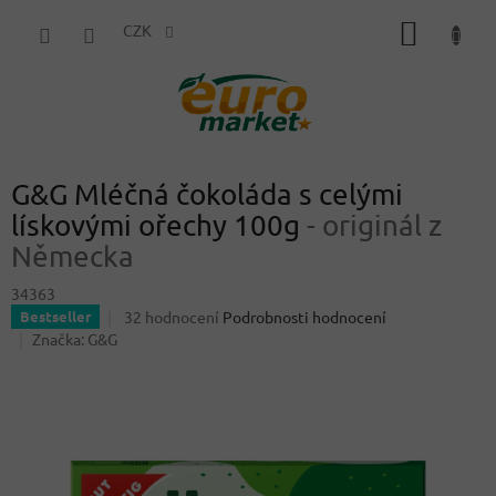
Přejít
NÁKUP
na
CZK
obsah
KOŠÍK
G&G Mléčná čokoláda s celými
lískovými ořechy 100g
- originál z
Německa
34363
Průměrné
32 hodnocení
Podrobnosti hodnocení
Bestseller
hodnocení
Značka:
G&G
produktu
je
4,3
z
5
hvězdiček.