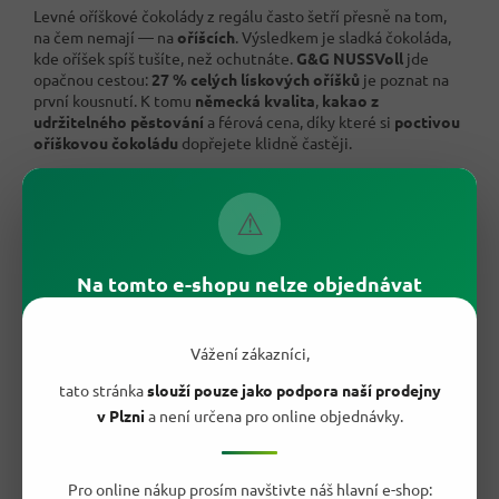
Levné oříškové čokolády z regálu často šetří přesně na tom,
na čem nemají — na
oříšcích
. Výsledkem je sladká čokoláda,
kde oříšek spíš tušíte, než ochutnáte.
G&G NUSSVoll
jde
opačnou cestou:
27 % celých lískových oříšků
je poznat na
první kousnutí. K tomu
německá kvalita
,
kakao z
udržitelného pěstování
a férová cena, díky které si
poctivou
oříškovou čokoládu
dopřejete klidně častěji.
⚠
Na tomto e-shopu nelze objednávat
Vážení zákazníci,
tato stránka
slouží pouze jako podpora naší prodejny
v Plzni
a není určena pro online objednávky.
Pro online nákup prosím navštivte náš hlavní e-shop: