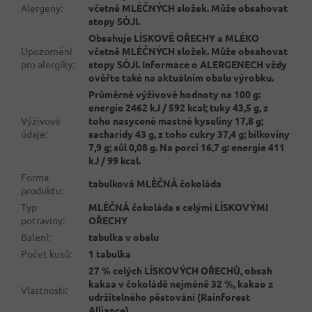
Alergeny
:
včetně MLÉČNÝCH složek. Může obsahovat
stopy SÓJI.
Obsahuje LÍSKOVÉ OŘECHY a MLÉKO
Upozornění
včetně MLÉČNÝCH složek. Může obsahovat
pro alergiky
:
stopy SÓJI. Informace o ALERGENECH vždy
ověřte také na aktuálním obalu výrobku.
Průměrné výživové hodnoty na 100 g:
energie 2462 kJ / 592 kcal; tuky 43,5 g, z
Výživové
toho nasycené mastné kyseliny 17,8 g;
údaje
:
sacharidy 43 g, z toho cukry 37,4 g; bílkoviny
7,9 g; sůl 0,08 g. Na porci 16,7 g: energie 411
kJ / 99 kcal.
Forma
tabulková MLÉČNÁ čokoláda
produktu
:
Typ
MLÉČNÁ čokoláda s celými LÍSKOVÝMI
potraviny
:
OŘECHY
Balení
:
tabulka v obalu
Počet kusů
:
1 tabulka
27 % celých LÍSKOVÝCH OŘECHŮ, obsah
kakaa v čokoládě nejméně 32 %, kakao z
Vlastnosti
:
udržitelného pěstování (Rainforest
Alliance).