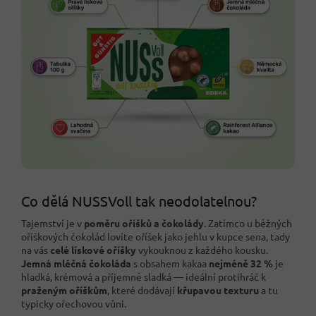
Co dělá NUSSVoll tak neodolatelnou?
Tajemství je v
poměru oříšků a čokolády
. Zatímco u běžných
oříškových čokolád lovíte oříšek jako jehlu v kupce sena, tady
na vás
celé lískové oříšky
vykouknou z každého kousku.
Jemná mléčná čokoláda
s obsahem kakaa
nejméně 32 %
je
hladká, krémová a příjemně sladká — ideální protihráč k
praženým oříškům
, které dodávají
křupavou texturu
a tu
typicky ořechovou vůni.