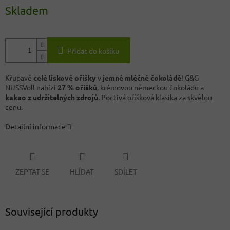
Skladem
Přidat do košíku
Křupavé
celé lískové oříšky
v
jemné mléčné čokoládě
! G&G
NUSSVoll nabízí
27 % oříšků
, krémovou německou čokoládu a
kakao z udržitelných zdrojů
. Poctivá oříšková klasika za skvělou
cenu.
Detailní informace
ZEPTAT SE
HLÍDAT
SDÍLET
Související produkty