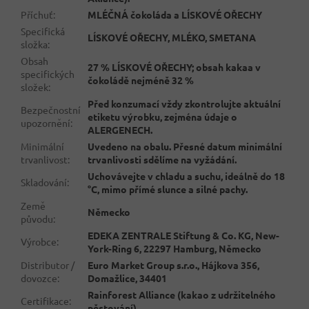
Příchuť
:
MLÉČNÁ čokoláda a LÍSKOVÉ OŘECHY
Specifická
LÍSKOVÉ OŘECHY, MLÉKO, SMETANA
složka
:
Obsah
27 % LÍSKOVÉ OŘECHY; obsah kakaa v
specifických
čokoládě nejméně 32 %
složek
:
Před konzumací vždy zkontrolujte aktuální
Bezpečnostní
etiketu výrobku, zejména údaje o
upozornění
:
ALERGENECH.
Minimální
Uvedeno na obalu. Přesné datum minimální
trvanlivost
:
trvanlivosti sdělíme na vyžádání.
Uchovávejte v chladu a suchu, ideálně do 18
Skladování
:
°C, mimo přímé slunce a silné pachy.
Země
Německo
původu
:
EDEKA ZENTRALE Stiftung & Co. KG, New-
Výrobce
:
York-Ring 6, 22297 Hamburg, Německo
Distributor /
Euro Market Group s.r.o., Hájkova 356,
dovozce
:
Domažlice, 34401
Rainforest Alliance (kakao z udržitelného
Certifikace
:
pěstování).