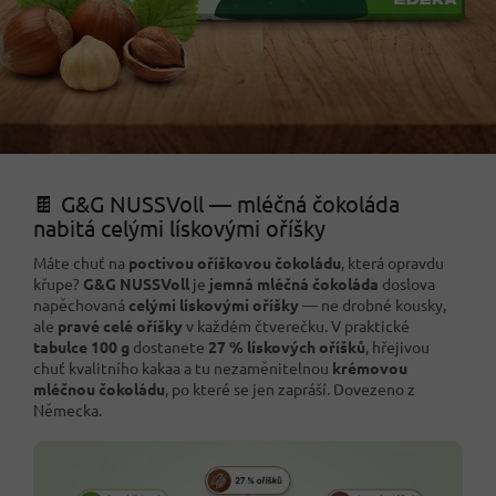
🍫 G&G NUSSVoll — mléčná čokoláda
nabitá celými lískovými oříšky
Máte chuť na
poctivou oříškovou čokoládu
, která opravdu
křupe?
G&G NUSSVoll
je
jemná mléčná čokoláda
doslova
napěchovaná
celými lískovými oříšky
— ne drobné kousky,
ale
pravé celé oříšky
v každém čtverečku. V praktické
tabulce 100 g
dostanete
27 % lískových oříšků
, hřejivou
chuť kvalitního kakaa a tu nezaměnitelnou
krémovou
mléčnou čokoládu
, po které se jen zapráší. Dovezeno z
Německa.