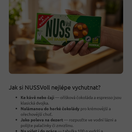
Jak si NUSSVoll nejlépe vychutnat?
Ke kávě nebo čaji
— oříšková čokoláda a espresso jsou
klasická dvojka.
Nalámanou do horké čokolády
pro krémovější a
ořechovější chuť.
Jako poleva na dezert
— rozpusťte ve vodní lázni a
polijte palačinky či zmrzlinu.
Na výlet i do práce
— tabulka 100 g vydrží a