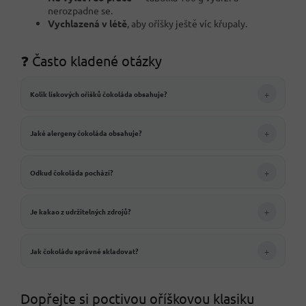
nerozpadne se.
Vychlazená v létě
, aby oříšky ještě víc křupaly.
❓ Často kladené otázky
+
Kolik lískových oříšků čokoláda obsahuje?
+
Jaké alergeny čokoláda obsahuje?
+
Odkud čokoláda pochází?
+
Je kakao z udržitelných zdrojů?
+
Jak čokoládu správně skladovat?
Dopřejte si poctivou oříškovou klasiku