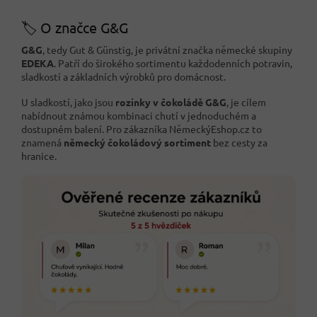
🏷️ O značce G&G
G&G
, tedy Gut & Günstig, je privátní značka německé skupiny
EDEKA
. Patří do širokého sortimentu každodenních potravin,
sladkostí a základních výrobků pro domácnost.
U sladkostí, jako jsou
rozinky v čokoládě G&G
, je cílem
nabídnout známou kombinaci chutí v jednoduchém a
dostupném balení. Pro zákazníka NěmeckýEshop.cz to
znamená
německý čokoládový sortiment
bez cesty za
hranice.