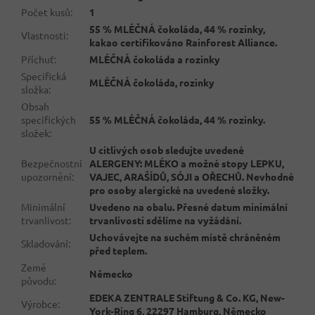
Počet kusů
:
1
55 % MLÉČNÁ čokoláda, 44 % rozinky,
Vlastnosti
:
kakao certifikováno Rainforest Alliance.
Příchuť
:
MLÉČNÁ čokoláda a rozinky
Specifická
MLÉČNÁ čokoláda, rozinky
složka
:
Obsah
specifických
55 % MLÉČNÁ čokoláda, 44 % rozinky.
složek
:
U citlivých osob sledujte uvedené
Bezpečnostní
ALERGENY: MLÉKO a možné stopy LEPKU,
upozornění
:
VAJEC, ARAŠÍDŮ, SÓJI a OŘECHŮ. Nevhodné
pro osoby alergické na uvedené složky.
Minimální
Uvedeno na obalu. Přesné datum minimální
trvanlivost
:
trvanlivosti sdělíme na vyžádání.
Uchovávejte na suchém místě chráněném
Skladování
:
před teplem.
Země
Německo
původu
:
EDEKA ZENTRALE Stiftung & Co. KG, New-
Výrobce
:
York-Ring 6, 22297 Hamburg, Německo