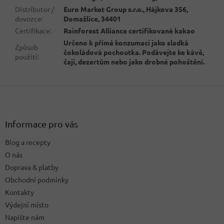
Distributor /
Euro Market Group s.r.o., Hájkova 356,
dovozce
:
Domažlice, 34401
Certifikace
:
Rainforest Alliance certifikované kakao
Určeno k přímé konzumaci jako sladká
Způsob
čokoládová pochoutka. Podávejte ke kávě,
použití
:
čaji, dezertům nebo jako drobné pohoštění.
Z
á
p
a
Informace pro vás
t
Blog a recepty
í
O nás
Doprava & platby
Obchodní podmínky
Kontakty
Výdejní místo
Napište nám