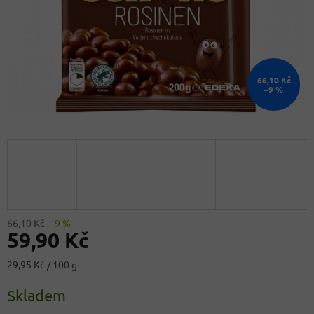
66,10 Kč
–9 %
66,10 Kč
–9 %
59,90 Kč
Měrná
29,95 Kč / 100 g
cena:
Skladem