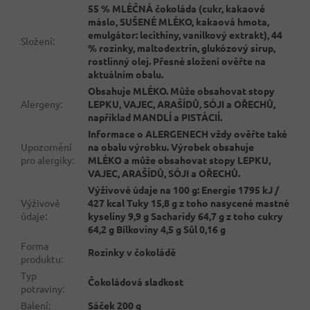
55 % MLÉČNÁ čokoláda (cukr, kakaové
máslo, SUŠENÉ MLÉKO, kakaová hmota,
emulgátor: lecithiny, vanilkový extrakt), 44
Složení
:
% rozinky, maltodextrin, glukózový sirup,
rostlinný olej. Přesné složení ověřte na
aktuálním obalu.
Obsahuje MLÉKO. Může obsahovat stopy
Alergeny
:
LEPKU, VAJEC, ARAŠÍDŮ, SÓJI a OŘECHŮ,
například MANDLÍ a PISTÁCIÍ.
Informace o ALERGENECH vždy ověřte také
Upozornění
na obalu výrobku. Výrobek obsahuje
pro alergiky
:
MLÉKO a může obsahovat stopy LEPKU,
VAJEC, ARAŠÍDŮ, SÓJI a OŘECHŮ.
Výživové údaje na 100 g: Energie 1795 kJ /
Výživové
427 kcal Tuky 15,8 g z toho nasycené mastné
údaje
:
kyseliny 9,9 g Sacharidy 64,7 g z toho cukry
64,2 g Bílkoviny 4,5 g Sůl 0,16 g
Forma
Rozinky v čokoládě
produktu
:
Typ
Čokoládová sladkost
potraviny
:
Balení
:
Sáček 200 g