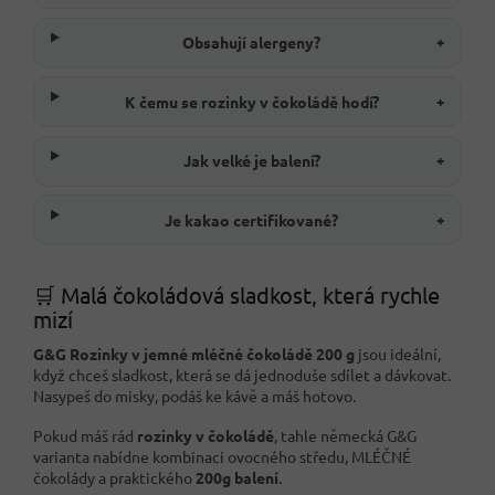
Obsahují alergeny?
+
K čemu se rozinky v čokoládě hodí?
+
Jak velké je balení?
+
Je kakao certifikované?
+
🛒 Malá čokoládová sladkost, která rychle
mizí
G&G Rozinky v jemné mléčné čokoládě 200 g
jsou ideální,
když chceš sladkost, která se dá jednoduše sdílet a dávkovat.
Nasypeš do misky, podáš ke kávě a máš hotovo.
Pokud máš rád
rozinky v čokoládě
, tahle německá G&G
varianta nabídne kombinaci ovocného středu, MLÉČNÉ
čokolády a praktického
200g balení
.