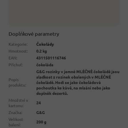
Doplňkové parametry
Kategorie
:
Čokolády
Hmotnost
:
0.2 kg
EAN
:
4311501116746
Příchuť
:
čokoláda
G&G rozinky v jemné MLÉČNÉ čokoládě jsou
sladkost z rozinek obalených v MLÉČNÉ
Popis
čokoládě. Hodí se jako čokoládová
produktu
:
pochoutka ke kávě, na mlsání nebo jako
doplněk dezertů.
Množství v
24
kartonu
:
Značka
:
G&G
Velikost
200 g
balení
: