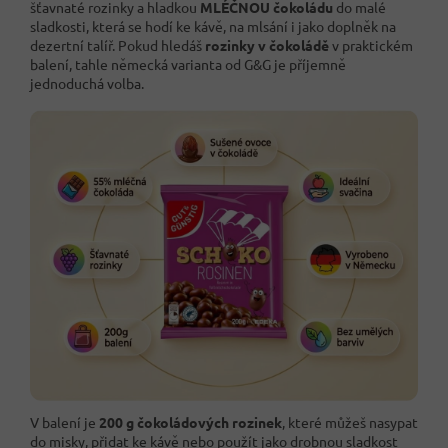
šťavnaté rozinky a hladkou
MLÉČNOU čokoládu
do malé
sladkosti, která se hodí ke kávě, na mlsání i jako doplněk na
dezertní talíř. Pokud hledáš
rozinky v čokoládě
v praktickém
balení, tahle německá varianta od G&G je příjemně
jednoduchá volba.
V balení je
200 g čokoládových rozinek
, které můžeš nasypat
do misky, přidat ke kávě nebo použít jako drobnou sladkost