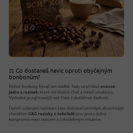
⚖️ Co dostaneš navíc oproti obyčejným
bonbonům?
Běžné bonbony bývají jen sladké. Tady se přidává
ovocné
jádro z rozinek
, které má vlastní chuť a měkčí strukturu.
Výsledek je zajímavější než čistě čokoládová sladkost.
Oproti sušeným rozinkám zase dostaneš jemnější, dezertnější
charakter.
G&G rozinky v čokoládě
jsou proto dobrý
kompromis mezi ovocem a čokoládovým mlsáním.