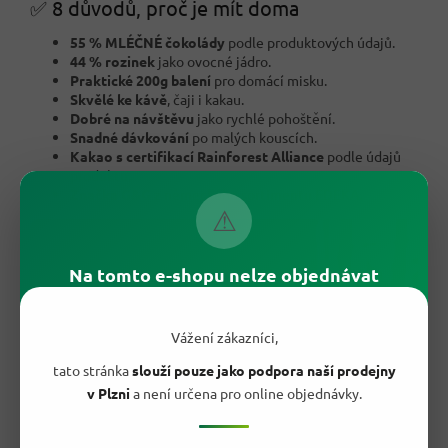
✅ 8 důvodů, proč je mít doma
55 % MLÉČNÉ čokolády
podle produktových údajů.
44 % rozinek
jako ovocné jádro.
Praktické 200g balení
pro domácí misku.
Skvělé ke kávě
, čaji i kakau.
Dobré na návštěvu
jako rychlé pohoštění.
Snadné dávkování
po malých kouscích.
Kakao s certifikací Rainforest Alliance
podle údajů
produktu.
Značka G&G
z německého sortimentu EDEKA.
⚠
Na tomto e-shopu nelze objednávat
Vážení zákazníci,
tato stránka
slouží pouze jako podpora naší prodejny
v Plzni
a není určena pro online objednávky.