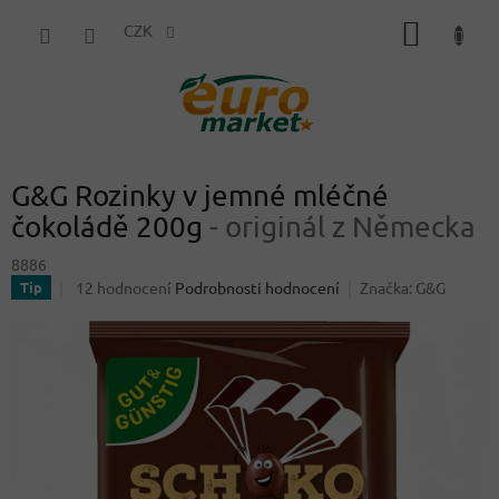
Přejít
NÁKUP
na
CZK
obsah
KOŠÍK
G&G Rozinky v jemné mléčné
čokoládě 200g
- originál z Německa
8886
Průměrné
12 hodnocení
Podrobnosti hodnocení
Značka:
G&G
Tip
hodnocení
produktu
je
4,4
z
5
hvězdiček.