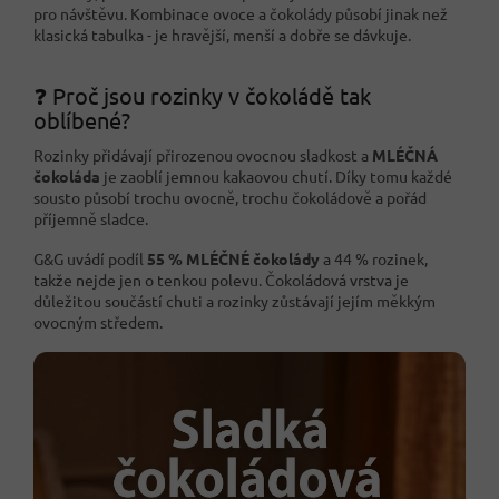
pro návštěvu. Kombinace ovoce a čokolády působí jinak než
klasická tabulka - je hravější, menší a dobře se dávkuje.
❓ Proč jsou rozinky v čokoládě tak
oblíbené?
Rozinky přidávají přirozenou ovocnou sladkost a
MLÉČNÁ
čokoláda
je zaoblí jemnou kakaovou chutí. Díky tomu každé
sousto působí trochu ovocně, trochu čokoládově a pořád
příjemně sladce.
G&G uvádí podíl
55 % MLÉČNÉ čokolády
a 44 % rozinek,
takže nejde jen o tenkou polevu. Čokoládová vrstva je
důležitou součástí chuti a rozinky zůstávají jejím měkkým
ovocným středem.