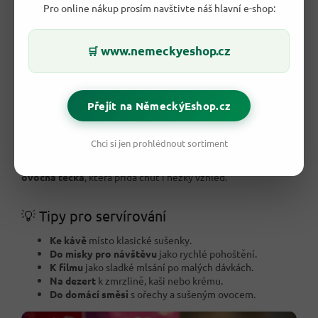
Pro online nákup prosím navštivte náš hlavní e-shop:
www.nemeckyeshop.cz
🛒
🍇 Kdy chutnají nejlépe?
Nejlépe vyniknou jako
malá sladká pauza
, když nechceš velký
Přejít na NěmeckýEshop.cz
dezert. Stačí hrst do misky a máš něco ke kávě, k filmu nebo
na pracovní stůl.
Chci si jen prohlédnout sortiment
Můžeš je přidat také do domácí směsi s ořechy, sušeným
ovocem a cereáliemi. V dezertu fungují jako
čokoládovo-
ovocná tečka
, která přidá chuť i hezký vzhled.
💡 Tipy pro servírování
Ke kávě
místo klasické sušenky.
Do misky pro návštěvu
jako rychlé pohoštění.
K filmu
jako sladké mlsání po malých dávkách.
Na dezert
k zmrzlině, kaši nebo krému.
Do domácí směsi
s ořechy a sušeným ovocem.