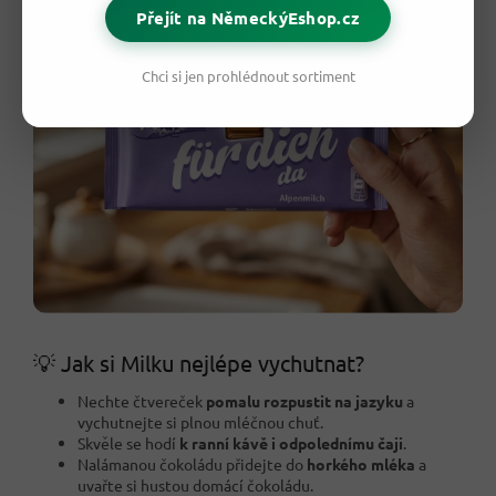
Přejít na NěmeckýEshop.cz
Chci si jen prohlédnout sortiment
💡 Jak si Milku nejlépe vychutnat?
Nechte čtvereček
pomalu rozpustit na jazyku
a
vychutnejte si plnou mléčnou chuť.
Skvěle se hodí
k ranní kávě i odpolednímu čaji
.
Nalámanou čokoládu přidejte do
horkého mléka
a
uvařte si hustou domácí čokoládu.