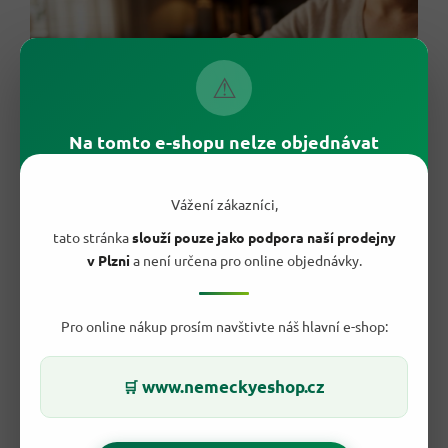
⚠
Na tomto e-shopu nelze objednávat
Vážení zákazníci,
tato stránka
slouží pouze jako podpora naší prodejny
v Plzni
a není určena pro online objednávky.
😊 Malý rituál, který potěší
Pro online nákup prosím navštivte náš hlavní e-shop:
Čtvereček
jemné mléčné čokolády
dokáže zázraky s náladou.
Je to
malá odměna
po náročném dni,
společník k šálku kávy
nebo
sdílená radost
s dětmi i přáteli.
Milka
patří k těm
www.nemeckyeshop.cz
🛒
pohlazením, na která se člověk celý den těší — a 90gramová
tabulka vystačí na
hned několik takových chvil
.