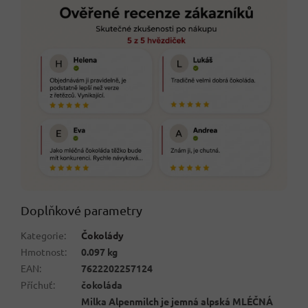
Doplňkové parametry
Kategorie
:
Čokolády
Hmotnost
:
0.097 kg
EAN
:
7622202257124
Příchuť
:
čokoláda
Milka Alpenmilch je jemná alpská MLÉČNÁ