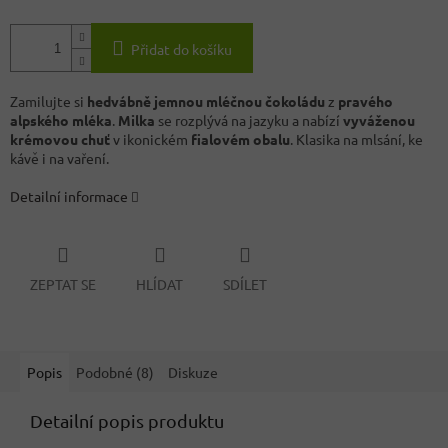
Přidat do košíku
Zamilujte si
hedvábně jemnou mléčnou čokoládu
z
pravého
alpského mléka
.
Milka
se rozplývá na jazyku a nabízí
vyváženou
krémovou chuť
v ikonickém
fialovém obalu
. Klasika na mlsání, ke
kávě i na vaření.
Detailní informace
ZEPTAT SE
HLÍDAT
SDÍLET
Popis
Podobné (8)
Diskuze
Detailní popis produktu