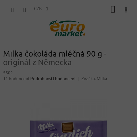
Přejít
NÁKUP
na
CZK
obsah
KOŠÍK
Milka čokoláda mléčná 90 g
-
originál z Německa
5502
Průměrné
11 hodnocení
Podrobnosti hodnocení
Značka:
Milka
hodnocení
produktu
je
4,4
z
5
hvězdiček.