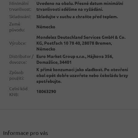
Minimální
Uvedeno na obalu. Přesné datum minimální
trvanlivost
:
trvanlivosti sdělíme na vyžádání.
Skladování
:
Skladujte v suchu a chraňte před teplem.
Země
Německo
původu
:
Mondelez Deutschland Services GmbH & Co.
Výrobce
:
KG, Postfach 10 78 40, 28078 Bremen,
Německo
Distributor /
Euro Market Group s.r.o., Hájkova 356,
dovozce
:
Domažlice, 34401
K přímé konzumaci jako sladkost. Po otevření
Způsob
obal opět dobře uzavřete nebo čokoládu brzy
použití
:
spotřebujte.
Celní kód
18063290
KN8
:
Z
á
p
a
Informace pro vás