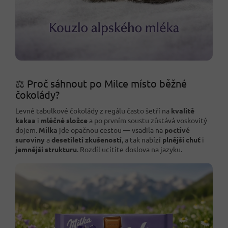
⚖️ Proč sáhnout po Milce místo běžné
čokolády?
Levné tabulkové čokolády z regálu často šetří na
kvalitě
kakaa
i
mléčné složce
a po prvním soustu zůstává voskovitý
dojem.
Milka
jde opačnou cestou — vsadila na
poctivé
suroviny
a
desetiletí zkušeností
, a tak nabízí
plnější chuť
i
jemnější strukturu
. Rozdíl ucítíte doslova na jazyku.