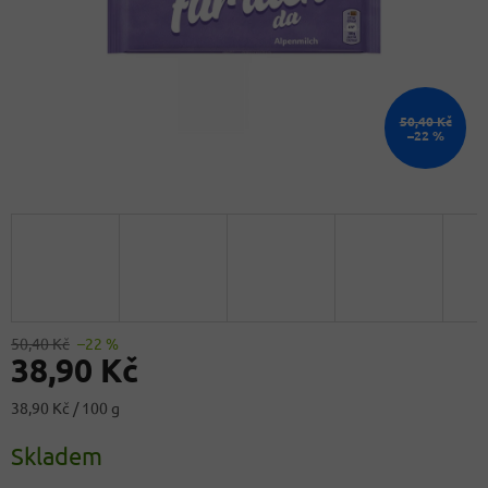
50,40 Kč
–22 %
50,40 Kč
–22 %
38,90 Kč
Měrná
38,90 Kč / 100 g
cena:
Skladem