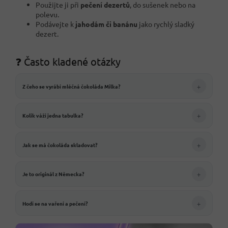
Použijte ji při
pečení dezertů
, do sušenek nebo na
polevu.
Podávejte k
jahodám či banánu
jako rychlý sladký
dezert.
❓ Často kladené otázky
+
Z čeho se vyrábí mléčná čokoláda Milka?
+
Kolik váží jedna tabulka?
+
Jak se má čokoláda skladovat?
+
Je to originál z Německa?
+
Hodí se na vaření a pečení?