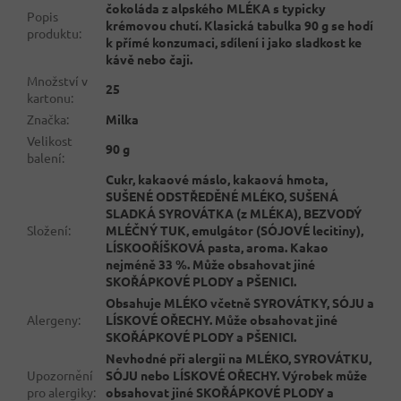
čokoláda z alpského MLÉKA s typicky
Popis
krémovou chutí. Klasická tabulka 90 g se hodí
produktu
:
k přímé konzumaci, sdílení i jako sladkost ke
kávě nebo čaji.
Množství v
25
kartonu
:
Značka
:
Milka
Velikost
90 g
balení
:
Cukr, kakaové máslo, kakaová hmota,
SUŠENÉ ODSTŘEDĚNÉ MLÉKO, SUŠENÁ
SLADKÁ SYROVÁTKA (z MLÉKA), BEZVODÝ
Složení
:
MLÉČNÝ TUK, emulgátor (SÓJOVÉ lecitiny),
LÍSKOOŘÍŠKOVÁ pasta, aroma. Kakao
nejméně 33 %. Může obsahovat jiné
SKOŘÁPKOVÉ PLODY a PŠENICI.
Obsahuje MLÉKO včetně SYROVÁTKY, SÓJU a
Alergeny
:
LÍSKOVÉ OŘECHY. Může obsahovat jiné
SKOŘÁPKOVÉ PLODY a PŠENICI.
Nevhodné při alergii na MLÉKO, SYROVÁTKU,
Upozornění
SÓJU nebo LÍSKOVÉ OŘECHY. Výrobek může
pro alergiky
:
obsahovat jiné SKOŘÁPKOVÉ PLODY a