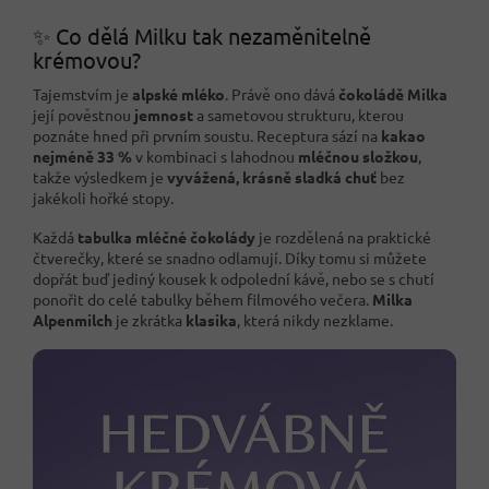
✨ Co dělá Milku tak nezaměnitelně
krémovou?
Tajemstvím je
alpské mléko
. Právě ono dává
čokoládě Milka
její pověstnou
jemnost
a sametovou strukturu, kterou
poznáte hned při prvním soustu. Receptura sází na
kakao
nejméně 33 %
v kombinaci s lahodnou
mléčnou složkou
,
takže výsledkem je
vyvážená, krásně sladká chuť
bez
jakékoli hořké stopy.
Každá
tabulka mléčné čokolády
je rozdělená na praktické
čtverečky, které se snadno odlamují. Díky tomu si můžete
dopřát buď jediný kousek k odpolední kávě, nebo se s chutí
ponořit do celé tabulky během filmového večera.
Milka
Alpenmilch
je zkrátka
klasika
, která nikdy nezklame.