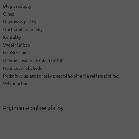
t
Blog a recepty
í
O nás
Doprava & platby
Obchodní podmínky
Kontakty
Výdejní místo
Napište nám
Ochrana osobních údajů GDPR
Hodnocení obchodu
Podmínky uplatnění práv z vadného plnění a reklamační řád
Velkoobchod
Přijímáme online platby