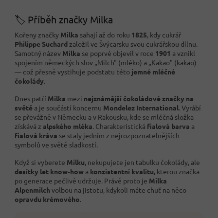
🏷️ Příběh značky Milka
Kořeny značky
Milka
sahají až do roku
1825
, kdy cukrář
Philippe Suchard
založil ve Švýcarsku svou cukrářskou dílnu.
Samotný název
Milka
se poprvé objevil v roce
1901
a vznikl
spojením německých slov „Milch" (mléko) a „Kakao" (kakao)
— což přesně vystihuje podstatu této
jemné mléčné
čokolády
.
Dnes patří
Milka
mezi
nejznámější čokoládové značky na
světě
a je součástí koncernu
Mondelez International
. Vyrábí
se převážně v Německu a v Rakousku, kde se mléčná složka
získává z
alpského mléka
. Charakteristická
fialová barva
a
fialová kráva
se staly jedním z nejrozpoznatelnějších
symbolů ve světě sladkostí.
Když si vyberete
Milku
, nekupujete jen tabulku čokolády, ale
desítky let know-how
a
konzistentní kvalitu
, kterou značka
po generace pečlivě udržuje. Právě proto je
Milka
Alpenmilch
volbou na jistotu, kdykoli máte chuť na něco
opravdu krémového
.