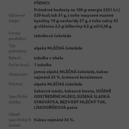
PŠENICI.
Průměrné hodnoty na 100 g: energie 2251 kJ /
Výživové
539 kcal; tuk 31 g, z toho nasycené mastné
údaje
:
kyseliny 19 g; sacharidy 57 g, z toho cukry 55
g; vláknina 2,3 g; bílkoviny 6,5 g; sůl 0,28 g.
Forma
tabulková čokoláda
produktu
:
Typ
alpská MLÉČNÁ čokoláda
potraviny
:
Balení
:
tabulka v obalu
Počet kusů
:
1 tabulka
jemná alpská MLÉČNÁ čokoláda, kakao
Vlastnosti
:
nejméně 33 %, krémová konzistence
Příchuť
:
alpská MLÉČNÁ čokoláda
kakaové máslo, kakaová hmota, SUŠENÉ
Specifická
ODSTŘEDĚNÉ MLÉKO, SUŠENÁ SLADKÁ
složka
:
SYROVÁTKA, BEZVODÝ MLÉČNÝ TUK,
LÍSKOOŘÍŠKOVÁ pasta
Obsah
specifických
Kakao nejméně 33 %.
složek
: