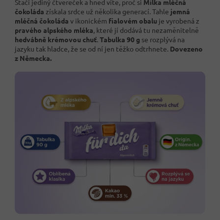
Stačí jediný čtvereček a hned víte, proč si
Milka mléčná
čokoláda
získala srdce už několika generací. Tahle
jemná
mléčná čokoláda
v ikonickém
fialovém obalu
je vyrobená z
pravého alpského mléka
, které jí dodává tu nezaměnitelně
hedvábně krémovou chuť
.
Tabulka 90 g
se rozplývá na
jazyku tak hladce, že se od ní jen těžko odtrhnete.
Dovezeno
z Německa.