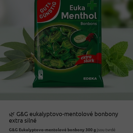
🌿 G&G eukalyptovo-mentolové bonbony
extra silné
G&G Eukalyptovo-mentolové bonbony 300 g
jsou tvrdé