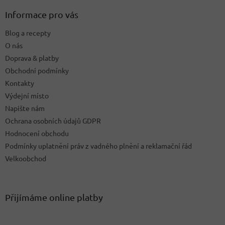
p
a
Informace pro vás
t
Blog a recepty
í
O nás
Doprava & platby
Obchodní podmínky
Kontakty
Výdejní místo
Napište nám
Ochrana osobních údajů GDPR
Hodnocení obchodu
Podmínky uplatnění práv z vadného plnění a reklamační řád
Velkoobchod
Přijímáme online platby