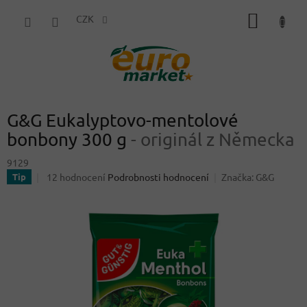
Přejít
NÁKUP
na
CZK
obsah
KOŠÍK
G&G Eukalyptovo-mentolové
bonbony 300 g
- originál z Německa
9129
Průměrné
12 hodnocení
Podrobnosti hodnocení
Značka:
G&G
Tip
hodnocení
produktu
je
4,3
z
5
hvězdiček.