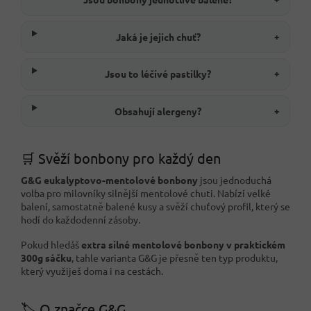
Jaká je jejich chuť?
+
Jsou to léčivé pastilky?
+
Obsahují alergeny?
+
🛒 Svěží bonbony pro každý den
G&G eukalyptovo-mentolové bonbony
jsou jednoduchá
volba pro milovníky silnější mentolové chuti. Nabízí velké
balení, samostatně balené kusy a svěží chuťový profil, který se
hodí do každodenní zásoby.
Pokud hledáš
extra silné mentolové bonbony v praktickém
300g sáčku
, tahle varianta G&G je přesně ten typ produktu,
který využiješ doma i na cestách.
🏷️ O značce G&G