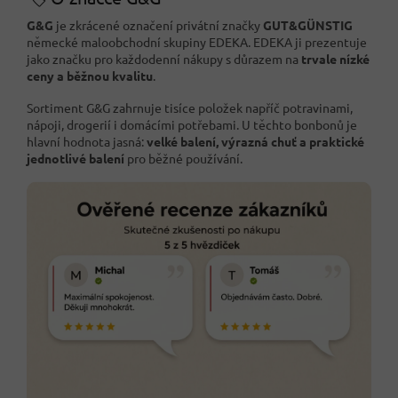
G&G
je zkrácené označení privátní značky
GUT&GÜNSTIG
německé maloobchodní skupiny EDEKA. EDEKA ji prezentuje
jako značku pro každodenní nákupy s důrazem na
trvale nízké
ceny a běžnou kvalitu
.
Sortiment G&G zahrnuje tisíce položek napříč potravinami,
nápoji, drogerií i domácími potřebami. U těchto bonbonů je
hlavní hodnota jasná:
velké balení, výrazná chuť a praktické
jednotlivé balení
pro běžné používání.