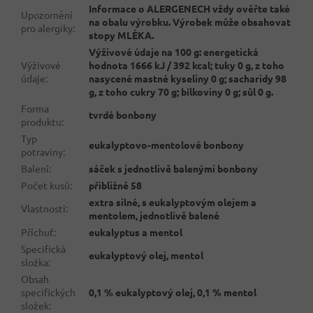
Informace o ALERGENECH vždy ověřte také
Upozornění
na obalu výrobku. Výrobek může obsahovat
pro alergiky
:
stopy MLÉKA.
Výživové údaje na 100 g: energetická
Výživové
hodnota 1666 kJ / 392 kcal; tuky 0 g, z toho
údaje
:
nasycené mastné kyseliny 0 g; sacharidy 98
g, z toho cukry 70 g; bílkoviny 0 g; sůl 0 g.
Forma
tvrdé bonbony
produktu
:
Typ
eukalyptovo-mentolové bonbony
potraviny
:
Balení
:
sáček s jednotlivě balenými bonbony
Počet kusů
:
přibližně 58
extra silné, s eukalyptovým olejem a
Vlastnosti
:
mentolem, jednotlivě balené
Příchuť
:
eukalyptus a mentol
Specifická
eukalyptový olej, mentol
složka
:
Obsah
specifických
0,1 % eukalyptový olej, 0,1 % mentol
složek
: