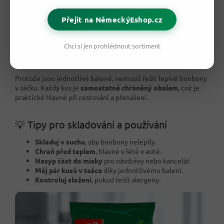
Přejít na NěmeckýEshop.cz
🧊 Kdy se bonbony hodí?
Nejvíc se hodí ve chvíli, kdy chceš
svěží mentolovou chuť
Chci si jen prohlédnout sortiment
místo běžné sladkosti. Můžeš je mít u pracovního stolu, v
autě, v batohu nebo v kuchyni pro návštěvy.
Protože jsou jednotlivě balené, nemusíš řešit lepivé bonbony
v sáčku. Každý kus je
samostatně chráněný obalem
, což je
praktické hlavně při cestování a přenášení.
💡 Tipy pro skladování a používání
Skladuj v suchu
, aby bonbony nelepily.
Chraň před teplem
, hlavně v létě v autě.
Nasyp část do misky
pro návštěvy nebo kancelář.
Měj pár kusů v tašce
díky jednotlivému balení.
Kontroluj složení
, pokud řešíš alergeny.