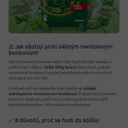
⚖️ Jak obstojí proti běžným mentolovým
bonbonům?
Oproti menším balením nabízí G&G lepší domácí zásobu a
praktičtější sdílení.
Velké 300g balení
dává smysl, pokud
mentolové bonbony kupuješ pravidelně nebo je chceš mít
dostupné pro více lidí.
Chuťově míří na zákazníky, kteří preferují
silnější
eukalyptovo-mentolovou kombinaci
. Pokud chceš jemnou
ovocnou sladkost, zvolíš něco jiného; pokud chceš svěží
mentolový bonbon, tahle varianta sedí přesně.
✅ 8 důvodů, proč se hodí do košíku