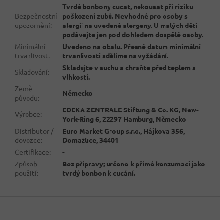
Tvrdé bonbony cucat, nekousat při riziku
Bezpečnostní
poškození zubů. Nevhodné pro osoby s
upozornění
:
alergií na uvedené alergeny. U malých dětí
podávejte jen pod dohledem dospělé osoby.
Minimální
Uvedeno na obalu. Přesné datum minimální
trvanlivost
:
trvanlivosti sdělíme na vyžádání.
Skladujte v suchu a chraňte před teplem a
Skladování
:
vlhkostí.
Země
Německo
původu
:
EDEKA ZENTRALE Stiftung & Co. KG, New-
Výrobce
:
York-Ring 6, 22297 Hamburg, Německo
Distributor /
Euro Market Group s.r.o., Hájkova 356,
dovozce
:
Domažlice, 34401
Certifikace
:
-
Způsob
Bez přípravy; určeno k přímé konzumaci jako
použití
:
tvrdý bonbon k cucání.
Z
á