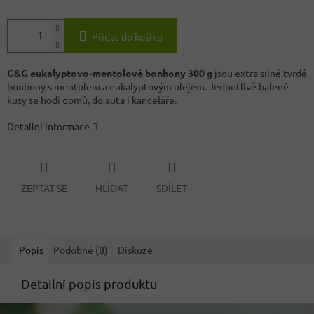
Přidat do košíku
G&G eukalyptovo-mentolové bonbony 300 g
jsou extra silné tvrdé
bonbony s mentolem a eukalyptovým olejem. Jednotlivě balené
kusy se hodí domů, do auta i kanceláře.
Detailní informace
ZEPTAT SE
HLÍDAT
SDÍLET
Popis
Podobné (8)
Diskuze
Detailní popis produktu