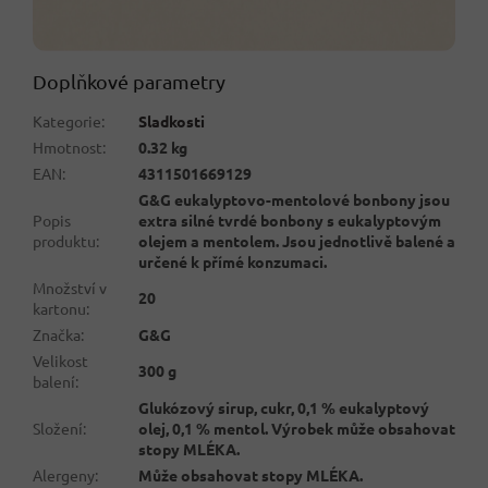
Doplňkové parametry
Kategorie
:
Sladkosti
Hmotnost
:
0.32 kg
EAN
:
4311501669129
G&G eukalyptovo-mentolové bonbony jsou
Popis
extra silné tvrdé bonbony s eukalyptovým
produktu
:
olejem a mentolem. Jsou jednotlivě balené a
určené k přímé konzumaci.
Množství v
20
kartonu
:
Značka
:
G&G
Velikost
300 g
balení
:
Glukózový sirup, cukr, 0,1 % eukalyptový
Složení
:
olej, 0,1 % mentol. Výrobek může obsahovat
stopy MLÉKA.
Alergeny
:
Může obsahovat stopy MLÉKA.