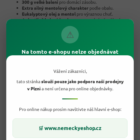
300 g velké balení
pro domácí zásobu.
Extra silný mentolový charakter
podle obalu.
Eukalyptový olej a mentol
pro výraznou chuť.
Jednotlivě balené bonbony
pro snadné přenášení.
Praktické do auta
, kanceláře i kabelky.
Tvrdé bonbony
pro pomalé cucání.
⚠
Jednoduché sdílení
doma i v práci.
Značka G&G
z německého sortimentu EDEKA.
Na tomto e-shopu nelze objednávat
Vážení zákazníci,
tato stránka
slouží pouze jako podpora naší prodejny
v Plzni
a není určena pro online objednávky.
Pro online nákup prosím navštivte náš hlavní e-shop:
www.nemeckyeshop.cz
🛒