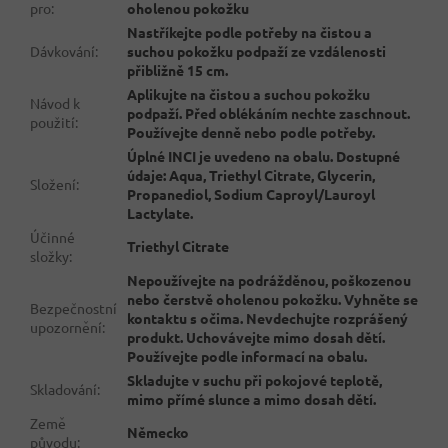
pro
:
oholenou pokožku
Nastříkejte podle potřeby na čistou a
Dávkování
:
suchou pokožku podpaží ze vzdálenosti
přibližně 15 cm.
Aplikujte na čistou a suchou pokožku
Návod k
podpaží. Před oblékáním nechte zaschnout.
použití
:
Používejte denně nebo podle potřeby.
Úplné INCI je uvedeno na obalu. Dostupné
údaje: Aqua, Triethyl Citrate, Glycerin,
Složení
:
Propanediol, Sodium Caproyl/Lauroyl
Lactylate.
Účinné
Triethyl Citrate
složky
:
Nepoužívejte na podrážděnou, poškozenou
nebo čerstvě oholenou pokožku. Vyhněte se
Bezpečnostní
kontaktu s očima. Nevdechujte rozprášený
upozornění
:
produkt. Uchovávejte mimo dosah dětí.
Používejte podle informací na obalu.
Skladujte v suchu při pokojové teplotě,
Skladování
:
mimo přímé slunce a mimo dosah dětí.
Země
Německo
původu
: