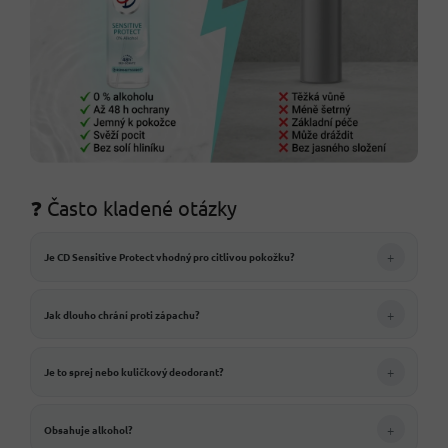
❓ Často kladené otázky
+
Je CD Sensitive Protect vhodný pro citlivou pokožku?
+
Jak dlouho chrání proti zápachu?
+
Je to sprej nebo kuličkový deodorant?
+
Obsahuje alkohol?