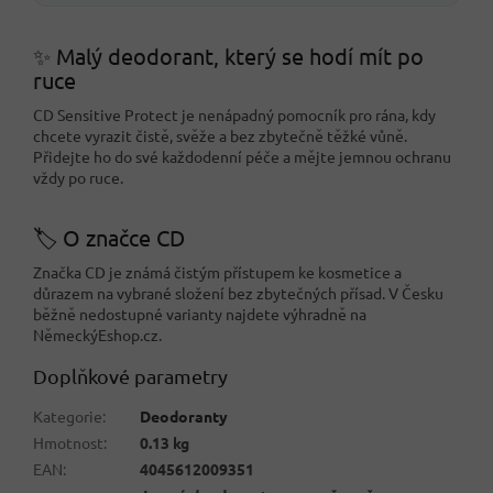
✨ Malý deodorant, který se hodí mít po
ruce
CD Sensitive Protect je nenápadný pomocník pro rána, kdy
chcete vyrazit čistě, svěže a bez zbytečně těžké vůně.
Přidejte ho do své každodenní péče a mějte jemnou ochranu
vždy po ruce.
🏷️ O značce CD
Značka CD je známá čistým přístupem ke kosmetice a
důrazem na vybrané složení bez zbytečných přísad. V Česku
běžně nedostupné varianty najdete výhradně na
NěmeckýEshop.cz.
Doplňkové parametry
Kategorie
:
Deodoranty
Hmotnost
:
0.13 kg
EAN
:
4045612009351