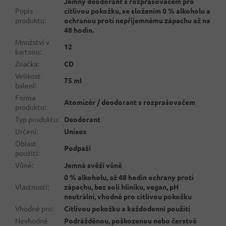
Jemný deodorant s rozprašovačem pro
Popis
citlivou pokožku, se složením 0 % alkoholu a
produktu
:
ochranou proti nepříjemnému zápachu až na
48 hodin.
Množství v
12
kartonu
:
Značka
:
CD
Velikost
75 ml
balení
:
Forma
Atomizér / deodorant s rozprašovačem
produktu
:
Typ produktu
:
Deodorant
Určení
:
Unisex
Oblast
Podpaží
použití
:
Vůně
:
Jemná svěží vůně
0 % alkoholu, až 48 hodin ochrany proti
Vlastnosti
:
zápachu, bez solí hliníku, vegan, pH
neutrální, vhodné pro citlivou pokožku
Vhodné pro
:
Citlivou pokožku a každodenní použití
Nevhodné
Podrážděnou, poškozenou nebo čerstvě