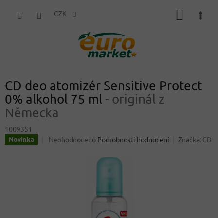
Přejít
NÁKUP
na
CZK
obsah
KOŠÍK
CD deo atomizér Sensitive Protect
0% alkohol 75 ml
- originál z
Německa
1009351
Průměrné
Neohodnoceno
Podrobnosti hodnocení
Značka:
CD
Novinka
hodnocení
produktu
je
0,0
z
5
hvězdiček.