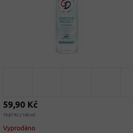
59,90 Kč
Měrná
79,87 Kč / 100 ml
cena:
Vyprodáno