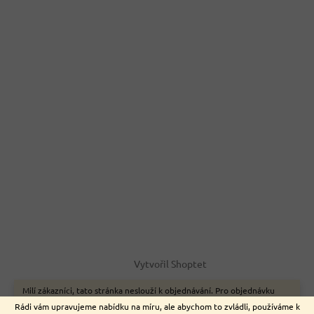
Vytvořil Shoptet
Milí zákazníci, tato stránka neslouží k objednávání. Pro objednávku
zboží on-line využijte naše webové stránky www.nemeckyeshop.cz
Copyright 2026
Euromarket
. Všechna práva vyhrazena.
Rádi vám upravujeme nabídku na míru, ale abychom to zvládli, používáme k