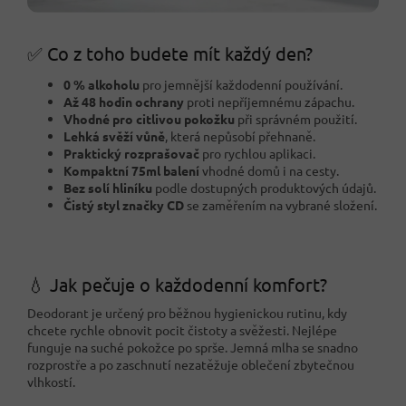
✅ Co z toho budete mít každý den?
0 % alkoholu
pro jemnější každodenní používání.
Až 48 hodin ochrany
proti nepříjemnému zápachu.
Vhodné pro citlivou pokožku
při správném použití.
Lehká svěží vůně
, která nepůsobí přehnaně.
Praktický rozprašovač
pro rychlou aplikaci.
Kompaktní 75ml balení
vhodné domů i na cesty.
Bez solí hliníku
podle dostupných produktových údajů.
Čistý styl značky CD
se zaměřením na vybrané složení.
💧 Jak pečuje o každodenní komfort?
Deodorant je určený pro běžnou hygienickou rutinu, kdy
chcete rychle obnovit pocit čistoty a svěžesti. Nejlépe
funguje na suché pokožce po sprše. Jemná mlha se snadno
rozprostře a po zaschnutí nezatěžuje oblečení zbytečnou
vlhkostí.