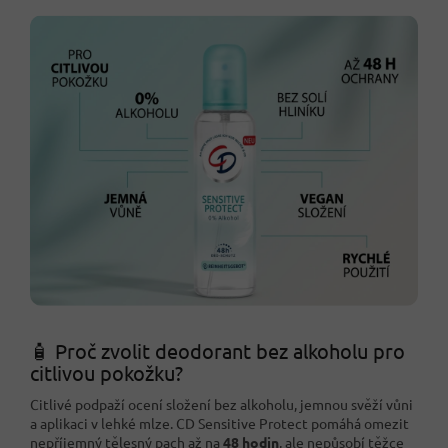
🧴 Proč zvolit deodorant bez alkoholu pro
citlivou pokožku?
Citlivé podpaží ocení složení bez alkoholu, jemnou svěží vůni
a aplikaci v lehké mlze. CD Sensitive Protect pomáhá omezit
nepříjemný tělesný pach až na
48 hodin
, ale nepůsobí těžce