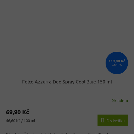
119,80 Kč
–41 %
Felce Azzurra Deo Spray Cool Blue 150 ml
Skladem
Průměrné
hodnocení
69,90 Kč
produktu
je
Měrná
46,60 Kč / 100 ml
Do košíku
5,0
cena:
z