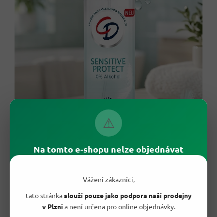
⚠
Na tomto e-shopu nelze objednávat
Vážení zákazníci,
tato stránka
slouží pouze jako podpora naší prodejny
v Plzni
a není určena pro online objednávky.
⚖️ Jak si stojí oproti běžným