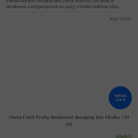
Pánská svěžest na každý den. Felce Azzurra Cool Blue je
5
deodorant a antiperspirant ve spreji s modře laděnou vůní,...
hvězdiček.
Kód:
42947
121 Kč
–34 %
Nivea Fresh Fruity deodorant deospray bez hliníku 150
ml
Skladem