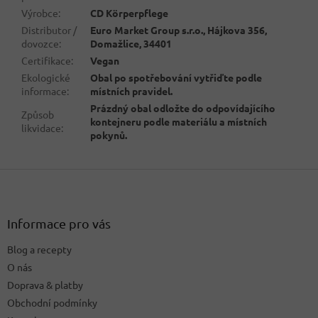
Výrobce
:
CD Körperpflege
Distributor /
Euro Market Group s.r.o., Hájkova 356,
dovozce
:
Domažlice, 34401
Certifikace
:
Vegan
Ekologické
Obal po spotřebování vytřiďte podle
informace
:
místních pravidel.
Prázdný obal odložte do odpovídajícího
Způsob
kontejneru podle materiálu a místních
likvidace
:
pokynů.
Z
á
p
a
Informace pro vás
t
Blog a recepty
í
O nás
Doprava & platby
Obchodní podmínky