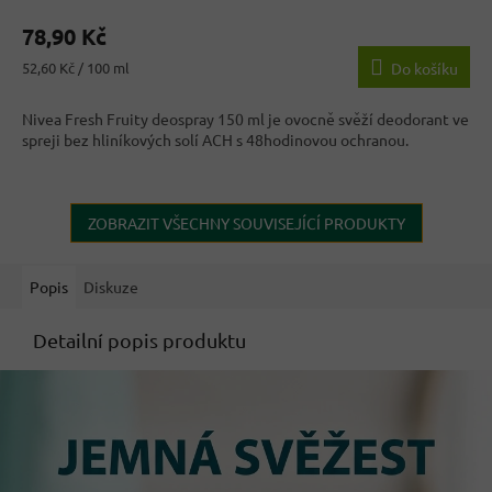
78,90 Kč
Měrná
52,60 Kč / 100 ml
Do košíku
cena:
Nivea Fresh Fruity deospray 150 ml je ovocně svěží deodorant ve
spreji bez hliníkových solí ACH s 48hodinovou ochranou.
ZOBRAZIT VŠECHNY SOUVISEJÍCÍ PRODUKTY
Popis
Diskuze
Detailní popis produktu