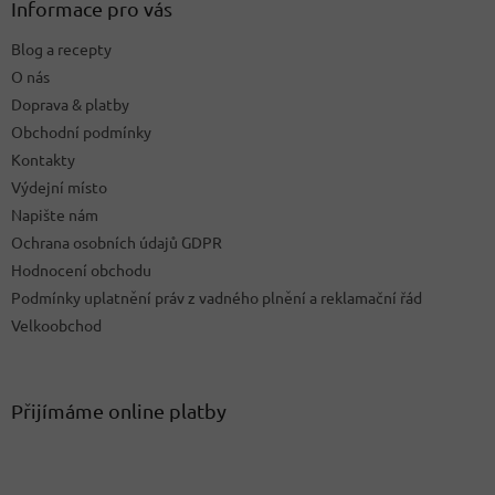
a
Informace pro vás
t
Blog a recepty
í
O nás
Doprava & platby
Obchodní podmínky
Kontakty
Výdejní místo
Napište nám
Ochrana osobních údajů GDPR
Hodnocení obchodu
Podmínky uplatnění práv z vadného plnění a reklamační řád
Velkoobchod
Přijímáme online platby