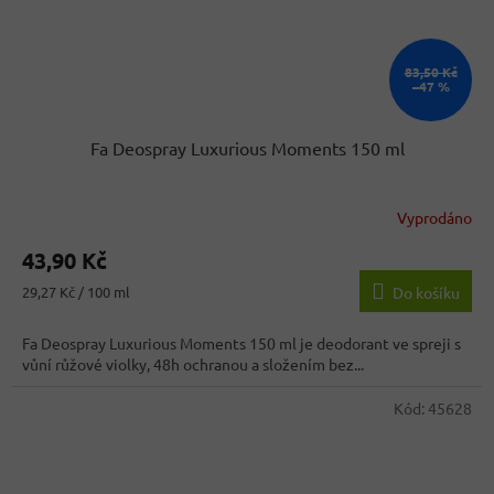
83,50 Kč
–47 %
Fa Deospray Luxurious Moments 150 ml
Vyprodáno
43,90 Kč
Měrná
29,27 Kč / 100 ml
Do košíku
cena:
Fa Deospray Luxurious Moments 150 ml je deodorant ve spreji s
vůní růžové violky, 48h ochranou a složením bez...
Kód:
45628