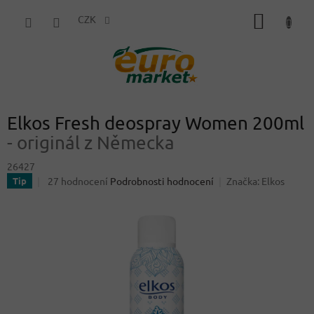
Přejít
NÁKUP
na
CZK
obsah
KOŠÍK
Elkos Fresh deospray Women 200ml
- originál z Německa
26427
Průměrné
27 hodnocení
Podrobnosti hodnocení
Značka:
Elkos
Tip
hodnocení
produktu
je
3,7
z
5
hvězdiček.