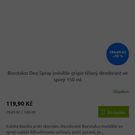
193,60 Kč
–38 %
Borotalco Deo Spray invisible grigio tělový deodorant ve
spreji 150 ml
Skladem
119,90 Kč
Měrná
79,93 Kč / 100 ml
Do košíku
cena:
Italská klasika proti skvrnám. Deodorant Borotalco Invisible ve
spreji nabízí 48hodinovou ochranu proti pocení, je...