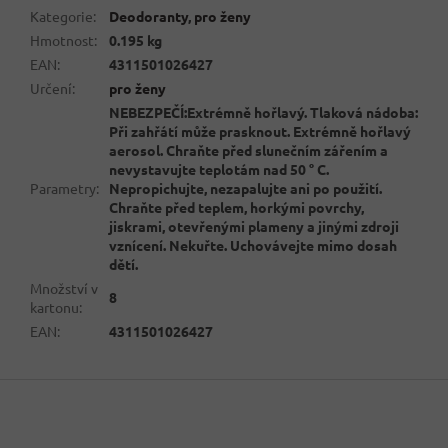
Kategorie
:
Deodoranty
,
pro ženy
Hmotnost
:
0.195 kg
EAN
:
4311501026427
Určení
:
pro ženy
NEBEZPEČÍ:Extrémně hořlavý. Tlaková nádoba:
Při zahřátí může prasknout. Extrémně hořlavý
aerosol. Chraňte před slunečním zářením a
nevystavujte teplotám nad 50 ° C.
Parametry
:
Nepropichujte, nezapalujte ani po použití.
Chraňte před teplem, horkými povrchy,
jiskrami, otevřenými plameny a jinými zdroji
vznícení. Nekuřte. Uchovávejte mimo dosah
dětí.
Množství v
8
kartonu
:
EAN
:
4311501026427
Z
á
p