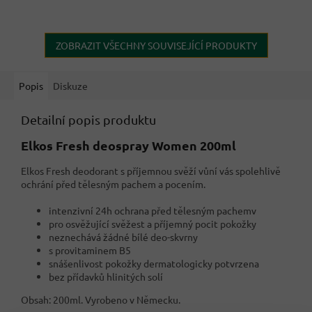
ZOBRAZIT VŠECHNY SOUVISEJÍCÍ PRODUKTY
Popis
Diskuze
Detailní popis produktu
Elkos Fresh deospray Women 200ml
Elkos Fresh deodorant s příjemnou svěží vůní vás spolehlivě
ochrání před tělesným pachem a pocením.
intenzivní 24h ochrana před tělesným pachemv
pro osvěžující svěžest a příjemný pocit pokožky
neznechává žádné bílé deo-skvrny
s provitaminem B5
snášenlivost pokožky dermatologicky potvrzena
bez přídavků hlinitých solí
Obsah: 200ml. Vyrobeno v Německu.