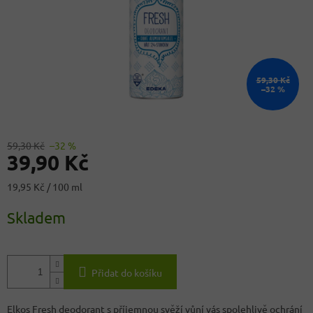
59,30 Kč
–32 %
59,30 Kč
–32 %
39,90 Kč
Měrná
19,95 Kč / 100 ml
cena:
Skladem
Přidat do košíku
Elkos Fresh deodorant s příjemnou svěží vůní vás spolehlivě ochrání