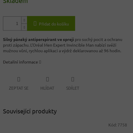
Skladem
Přidat do košíku
Silný pánský antiperspirant ve spreji
pro suchý pocit a ochranu
proti zápachu. L'Oréal Men Expert Invincible Man nabízí svěží
mužnou vůni, rychlou aplikaci a výdrž deklarovanou až 96 hodin.
Detailní informace
ZEPTAT SE
HLÍDAT
SDÍLET
Související produkty
Kód:
7758