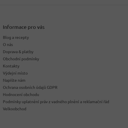
Z
á
p
a
Informace pro vás
t
Blog a recepty
í
O nás
Doprava & platby
Obchodní podmínky
Kontakty
Výdejní místo
Napište nám
Ochrana osobních údajů GDPR
Hodnocení obchodu
Podmínky uplatnění práv z vadného plnění a reklamační řád
Velkoobchod