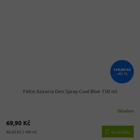
119,80 Kč
–41 %
Felce Azzurra Deo Spray Cool Blue 150 ml
Skladem
Průměrné
hodnocení
69,90 Kč
produktu
je
Měrná
46,60 Kč / 100 ml
Do košíku
5,0
cena: