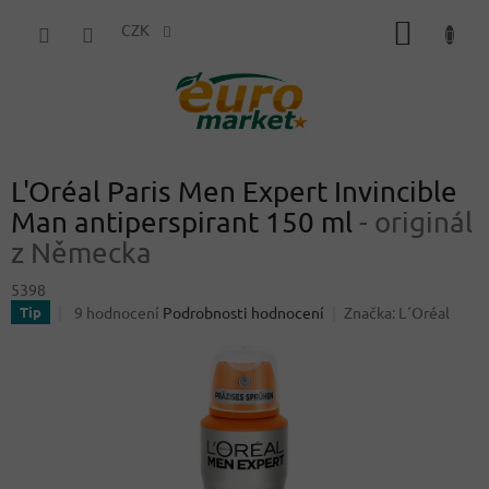
Přejít
NÁKUP
na
CZK
obsah
KOŠÍK
L'Oréal Paris Men Expert Invincible
Man antiperspirant 150 ml
- originál
z Německa
5398
Průměrné
9 hodnocení
Podrobnosti hodnocení
Značka:
L´Oréal
Tip
hodnocení
produktu
je
3,6
z
5
hvězdiček.