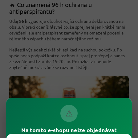
🔥 Co znamená 96 h ochrana u
antiperspirantu?
Údaj
96 h
vyjadřuje dlouhotrvající ochranu deklarovanou na
obalu. V praxi oceníš hlavně to, že sprej není jen krátké ranní
osvěžení, ale antiperspirant zaměřený na omezení pocení a
tělesného zápachu během náročnějšího režimu.
Nejlepší výsledek získáš při aplikaci na suchou pokožku. Po
sprše nech podpaží krátce oschnout, sprej protřepej a nanes
ze vzdálenosti zhruba 15-20 cm. Pokožka tak nebude
zbytečně mokrá a vůně se rozvine čistěji.
⚠
Na tomto e-shopu nelze objednávat