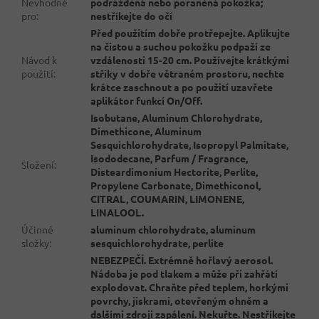
Nevhodné
podrážděná nebo poraněná pokožka;
pro
:
nestříkejte do očí
Před použitím dobře protřepejte. Aplikujte
na čistou a suchou pokožku podpaží ze
Návod k
vzdálenosti 15-20 cm. Používejte krátkými
použití
:
střiky v dobře větraném prostoru, nechte
krátce zaschnout a po použití uzavřete
aplikátor funkcí On/Off.
Isobutane, Aluminum Chlorohydrate,
Dimethicone, Aluminum
Sesquichlorohydrate, Isopropyl Palmitate,
Isododecane, Parfum / Fragrance,
Složení
:
Disteardimonium Hectorite, Perlite,
Propylene Carbonate, Dimethiconol,
CITRAL, COUMARIN, LIMONENE,
LINALOOL.
Účinné
aluminum chlorohydrate, aluminum
složky
:
sesquichlorohydrate, perlite
NEBEZPEČÍ. Extrémně hořlavý aerosol.
Nádoba je pod tlakem a může při zahřátí
explodovat. Chraňte před teplem, horkými
povrchy, jiskrami, otevřeným ohněm a
dalšími zdroji zapálení. Nekuřte. Nestříkejte