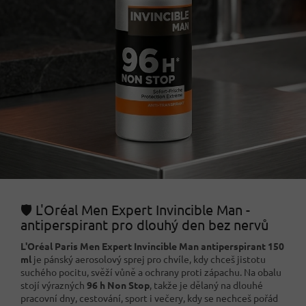
🛡️ L'Oréal Men Expert Invincible Man -
antiperspirant pro dlouhý den bez nervů
L'Oréal Paris Men Expert Invincible Man antiperspirant 150
ml
je pánský aerosolový sprej pro chvíle, kdy chceš jistotu
suchého pocitu, svěží vůně a ochrany proti zápachu. Na obalu
stojí výrazných
96 h Non Stop
, takže je dělaný na dlouhé
pracovní dny, cestování, sport i večery, kdy se nechceš pořád