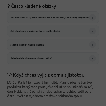
❓ Často kladené otázky
+
Je L'Oréal Men Expert Invincible Man deodorant, nebo antiperspirant?
+
Jak dlouho má vydržet ochrana podle obalu?
+
Můžu ho použít hned po holení?
+
Je balení vhodné do sportovní tašky?
🚀 Když chceš vyjít z domu s jistotou
L'Oréal Paris Men Expert Invincible Man je přesně ten typ
produktu, který ráno použiješ a dál už se soustředíš na svůj
den. Nabízí silný pánský antiperspirant, rychlou aplikaci a
čistou svěžest v jednom oranžovo-stříbrném spreji.