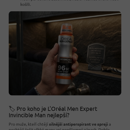
košili.
🏷️ Pro koho je L'Oréal Men Expert
Invincible Man nejlepší?
Pro muže, kteří chtějí
silnější antiperspirant ve spreji
a
nechtějí řešit vlhké mapy ani nepříjemný zápach. Dobře