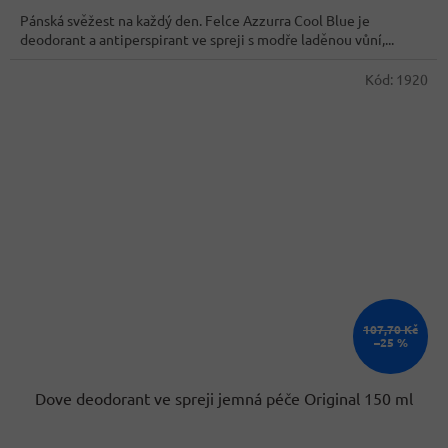
z
Pánská svěžest na každý den. Felce Azzurra Cool Blue je
5
deodorant a antiperspirant ve spreji s modře laděnou vůní,...
hvězdiček.
Kód:
1920
107,70 Kč
–25 %
Dove deodorant ve spreji jemná péče Original 150 ml