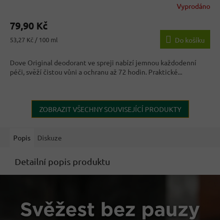
Vyprodáno
79,90 Kč
Měrná
53,27 Kč / 100 ml
Do košíku
cena:
Dove Original deodorant ve spreji nabízí jemnou každodenní
péči, svěží čistou vůni a ochranu až 72 hodin. Praktické...
ZOBRAZIT VŠECHNY SOUVISEJÍCÍ PRODUKTY
Popis
Diskuze
Detailní popis produktu