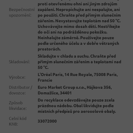
proti otevřenému ohni ani jiným zdrojům
Bezpečnostní
zapálení. Nepropichujte ani nespalujte, ani
upozornění
:
po použití. Chraňte před přímým slunečním
zářením. Nevystavujte teplotám nad 50 °C.
Uchovávejte mimo dosah dětí. Nestříkejte
do očí ani na podrážděnou pokožku.
Neinhalujte záměrně. Používejte pouze
podle určeného účelu a v dobře větraných
prostorách.
Skladujte v chladu a suchu. Chraňte před
Skladování
:
přímým slunečním zářením a teplotami nad
50 °C.
L'Oréal Paris, 14 Rue Royale, 75008 Paris,
Výrobce
:
Francie
Distributor /
Euro Market Group s.r.o., Hájkova 356,
dovozce
:
Domažlice, 34401
Do recyklace odevzdávejte pouze zcela
Způsob
prázdnou nádobu. Obal likvidujte podle
likvidace
:
místních předpisů pro aerosolové obaly.
Celní kód
33072000
KN8
: