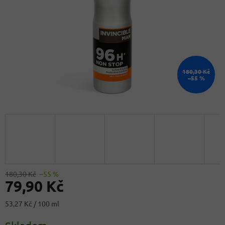
180,30 Kč
–55 %
180,30 Kč
–55 %
79,90 Kč
Měrná
53,27 Kč / 100 ml
cena: