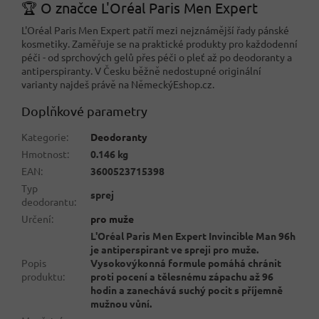
🏆 O značce L'Oréal Paris Men Expert
L'Oréal Paris Men Expert patří mezi nejznámější řady pánské
kosmetiky. Zaměřuje se na praktické produkty pro každodenní
péči - od sprchových gelů přes péči o pleť až po deodoranty a
antiperspiranty. V Česku běžně nedostupné originální
varianty najdeš právě na NěmeckýEshop.cz.
Doplňkové parametry
Kategorie
:
Deodoranty
Hmotnost
:
0.146 kg
EAN
:
3600523715398
Typ
sprej
deodorantu
:
Určení
:
pro muže
L'Oréal Paris Men Expert Invincible Man 96h
je antiperspirant ve spreji pro muže.
Popis
Vysokovýkonná formule pomáhá chránit
produktu
:
proti pocení a tělesnému zápachu až 96
hodin a zanechává suchý pocit s příjemně
mužnou vůní.