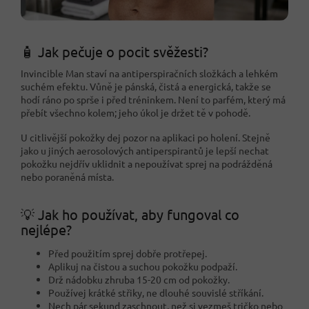
🧴 Jak pečuje o pocit svěžesti?
Invincible Man staví na antiperspiračních složkách a lehkém
suchém efektu. Vůně je pánská, čistá a energická, takže se
hodí ráno po sprše i před tréninkem. Není to parfém, který má
přebít všechno kolem; jeho úkol je držet tě v pohodě.
U citlivější pokožky dej pozor na aplikaci po holení. Stejně
jako u jiných aerosolových antiperspirantů je lepší nechat
pokožku nejdřív uklidnit a nepoužívat sprej na podrážděná
nebo poraněná místa.
💡 Jak ho používat, aby fungoval co
nejlépe?
Před použitím sprej dobře protřepej.
Aplikuj na čistou a suchou pokožku podpaží.
Drž nádobku zhruba 15-20 cm od pokožky.
Používej krátké střiky, ne dlouhé souvislé stříkání.
Nech pár sekund zaschnout, než si vezmeš tričko nebo