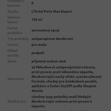
Množství v
6
kartonu
:
Značka
:
L'Oréal Paris Men Expert
Velikost
150 ml
balení
:
Forma
aerosolový sprej
produktu
:
Typ produktu
:
antiperspirant deodorant
Určení
:
pro muže
Oblast
podpaží
použití
:
Vůně
:
příjemně mužná vůně
až 96hodinová antiperspirační ochrana,
proti pocení, proti tělesnému zápachu,
dlouhotrvající suchý efekt, vysokovýkonná
Vlastnosti
:
formule, vhodný pro každodenní použití,
aplikátor s funkcí On/Off podle Shoptet
detailu
všechny typy pokožky; muži hledající
Vhodné pro
:
dlouhotrvající ochranu proti pocení a
zápachu