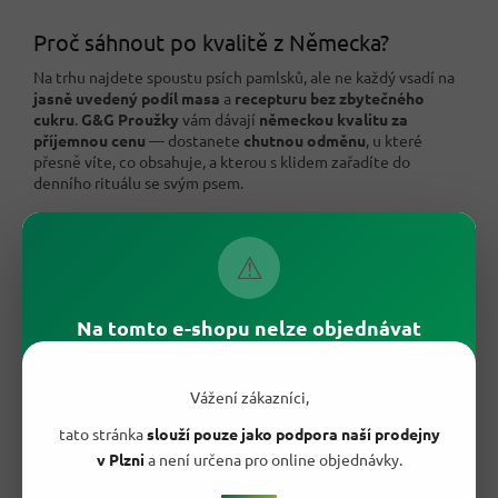
Proč sáhnout po kvalitě z Německa?
Na trhu najdete spoustu psích pamlsků, ale ne každý vsadí na
jasně uvedený podíl masa
a
recepturu bez zbytečného
cukru
.
G&G Proužky
vám dávají
německou kvalitu za
příjemnou cenu
— dostanete
chutnou odměnu
, u které
přesně víte, co obsahuje, a kterou s klidem zařadíte do
denního rituálu se svým psem.
⚠
Na tomto e-shopu nelze objednávat
Vážení zákazníci,
tato stránka
slouží pouze jako podpora naší prodejny
v Plzni
a není určena pro online objednávky.