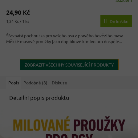
Skladem
Průměrné
hodnocení
24,90 Kč
produktu
je
Měrná
1,24 Kč / 1 ks
Do košíku
4,4
cena:
z
Šťavnatá pochoutka pro vašeho psa z pravého hovězího masa.
5
Měkké masové proužky jako doplňkové krmivo pro dospělé...
hvězdiček.
ZOBRAZIT VŠECHNY SOUVISEJÍCÍ PRODUKTY
Popis
Podobné (8)
Diskuze
Detailní popis produktu