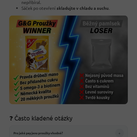
nepřibíral.
Sáček po otevření
skladujte v chladu a suchu
.
❓ Často kladené otázky
+
Pro jaké psy jsou proužky vhodné?