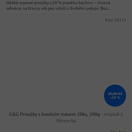
Měkké masové proužky s 20 % pravého bachoru – chutná
5
odměna, na kterou váš pes uslyší z druhého pokoje. Bez...
hvězdiček.
Kód:
50315
32,50 Kč
–23 %
G&G Proužky s hovězím masem 20ks, 200g
- originál z
Německa