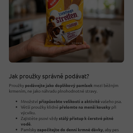
Jak proužky správně podávat?
Proužky
podávejte jako doplňkový pamlsek
mezi běžným
krmením, ne jako náhradu plnohodnotné stravy.
Množství
přizpůsobte velikosti a aktivitě
vašeho psa.
Větší proužky klidně
přelomte na menší kousky
při
výcviku.
Zajistěte psovi vždy
stálý přístup k čerstvé pitné
vodě
.
Pamlsky
započítejte do denní krmné dávky
, aby pes