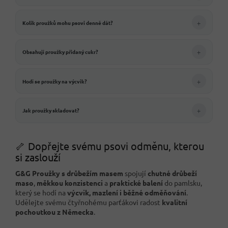
+
Kolik proužků mohu psovi denně dát?
+
Obsahují proužky přidaný cukr?
+
Hodí se proužky na výcvik?
+
Jak proužky skladovat?
🦴 Dopřejte svému psovi odměnu, kterou
si zaslouží
G&G Proužky s drůbežím masem
spojují
chutné drůbeží
maso
,
měkkou konzistenci
a
praktické balení
do pamlsku,
který se hodí na
výcvik, mazlení i běžné odměňování
.
Udělejte svému čtyřnohému parťákovi radost
kvalitní
pochoutkou z Německa
.