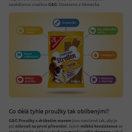
osvědčenou značkou
G&G
. Dovezeno z Německa.
Co dělá tyhle proužky tak oblíbenými?
G&G Proužky s drůbežím masem
jsou navržené tak, aby je
psi
milovali na první přivonění
. Jejich
měkká konzistence
se
snadno kouše, takže se hodí pro
menší i velká plemena
a chuť