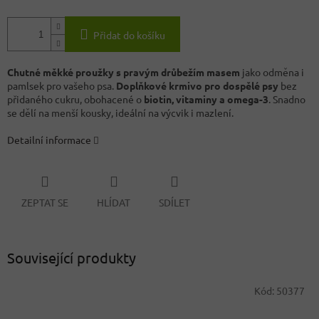
Přidat do košíku
Chutné měkké proužky s pravým drůbežím masem
jako odměna i
pamlsek pro vašeho psa.
Doplňkové krmivo pro dospělé psy
bez
přidaného cukru, obohacené o
biotin, vitaminy a omega-3
. Snadno
se dělí na menší kousky, ideální na výcvik i mazlení.
Detailní informace
ZEPTAT SE
HLÍDAT
SDÍLET
Související produkty
Kód:
50377