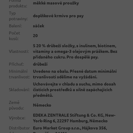
měkké masové proužky
produktu
:
Typ
doplňkové krmivo pro psy
potraviny
:
Balení
:
sáček
Počet
20
kusů
:
S 20 % drůbeží složky, s inulinem, biotinem,
Vlastnosti
:
vitaminy a omega-3 olejovým práškem. Bez
přidaného cukru. Pro dospělé psy.
Příchuť
:
drůbeží
Minimální
Uvedeno na obalu. Přesné datum minimální
trvanlivost
:
trvanlivosti sdělíme na vyžádání.
Uchovávejte v chladu a suchu, mimo dosah
Skladování
:
čisticích prostředků a silně zapáchajících
předmětů.
Země
Německo
původu
:
EDEKA ZENTRALE Stiftung & Co. KG, New-
Výrobce
:
York-Ring 6, 22297 Hamburg, Německo
Distributor
Euro Market Group s.r.o., Hájkova 356,