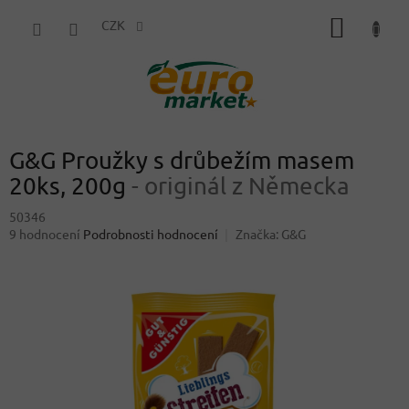
Přejít
NÁKUP
na
CZK
obsah
KOŠÍK
G&G Proužky s drůbežím masem
20ks, 200g
- originál z Německa
50346
Průměrné
9 hodnocení
Podrobnosti hodnocení
Značka:
G&G
hodnocení
produktu
je
4,8
z
5
hvězdiček.