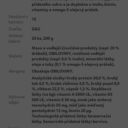
přidaného cukru a je doplněna o inulin, biotin,
vitaminy a omega-3 olejový prášek.
Množství v
15
kartonu
:
Značka
:
G&G
Velikost
20 ks, 200 g
balení
:
Maso a vedlejší živočišné produkty (např. 20 %
drůbeží), OBILOVINY, rostlinné vedlejší
Složení
:
produkty (např. 0,4 % inulin), minerální látky,
oleje a tuky (0,1 % omega-3 olejový prášek).
Alergeny
:
Obsahuje OBILOVINY.
Analytické složky: hrubý protein 30,0 %, hrubý
tuk 4,5 %, hrubá vláknina 3,0 %, hrubý popel 8,0
%, vlhkost 22,5 %, vápník 1,3 %. Doplňkové
látky (na kg): vitamin A 5000 I.E., vitamin D3
Výživové
500 I.E., vitamin E 30 mg, zinek jako zinkový
údaje
:
monohydrát 50 mg, měď jako měďnatý
pentahydrát 12 mg, biotin 20 µg.
Technologické přídatné látky: konzervační
látky. Senzorické přídatné látky: barviva.
Forma