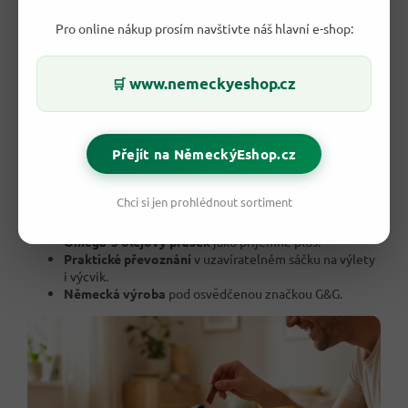
Pro online nákup prosím navštivte náš hlavní e-shop:
Co z toho bude mít váš pes?
www.nemeckyeshop.cz
🛒
Pravé drůbeží maso
jako základ chuti, kterou psi
vyhledávají.
Měkká struktura
, kterou zvládnou i psi s citlivějším
Přejít na NěmeckýEshop.cz
chrupem.
20 proužků v balení
— vystačí na spoustu odměn.
Bez přidaného cukru
, s rozumně skládanou recepturou.
Chci si jen prohlédnout sortiment
Obohaceno o biotin a vitaminy
pro každodenní
pohodu.
Omega-3 olejový prášek
jako příjemné plus.
Praktické převoznání
v uzavíratelném sáčku na výlety
i výcvik.
Německá výroba
pod osvědčenou značkou G&G.