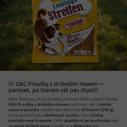
🐶 G&G Proužky s drůbežím masem —
pamlsek, po kterém váš pes zbystří
Máte doma psa, který za dobrý pamlsek udělá cokoliv? Pak vás
G&G Proužky s drůbežím masem
nadchnou. Jde o
měkké
masové proužky
v praktickém balení po
20 kusech (200 g)
,
které poslouží jako
odměna při výcviku
i jako
chutná
svačinka mezi krmením
. Tahle
doplňková psí pochoutka
sází
na
pravé drůbeží maso
a vyrábí se
v Německu
pod