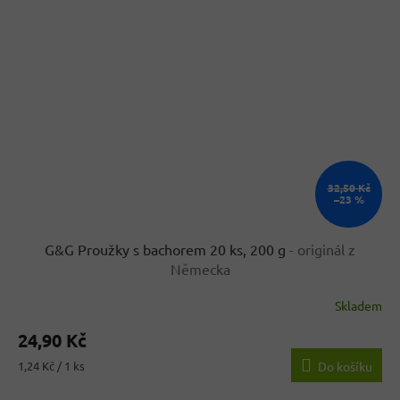
32,50 Kč
–23 %
G&G Proužky s bachorem 20 ks, 200 g
- originál z
Německa
Skladem
Průměrné
hodnocení
24,90 Kč
produktu
je
Měrná
1,24 Kč / 1 ks
Do košíku
3,9
cena:
z