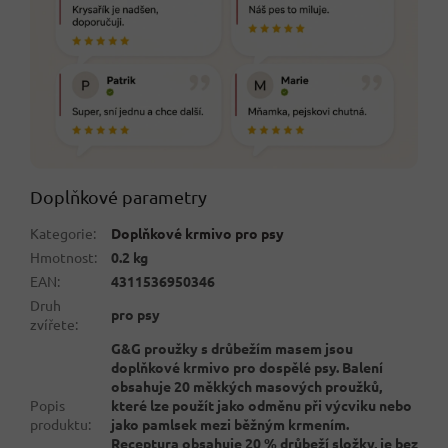
Doplňkové parametry
Kategorie
:
Doplňkové krmivo pro psy
Hmotnost
:
0.2 kg
EAN
:
4311536950346
Druh
pro psy
zvířete
:
G&G proužky s drůbežím masem jsou
doplňkové krmivo pro dospělé psy. Balení
obsahuje 20 měkkých masových proužků,
Popis
které lze použít jako odměnu při výcviku nebo
produktu
:
jako pamlsek mezi běžným krmením.
Receptura obsahuje 20 % drůbeží složky, je bez