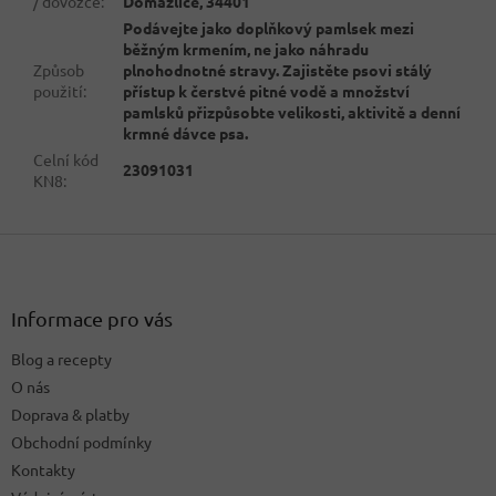
/ dovozce
:
Domažlice, 34401
Podávejte jako doplňkový pamlsek mezi
běžným krmením, ne jako náhradu
Způsob
plnohodnotné stravy. Zajistěte psovi stálý
použití
:
přístup k čerstvé pitné vodě a množství
pamlsků přizpůsobte velikosti, aktivitě a denní
krmné dávce psa.
Celní kód
23091031
KN8
:
Z
á
p
a
Informace pro vás
t
Blog a recepty
í
O nás
Doprava & platby
Obchodní podmínky
Kontakty