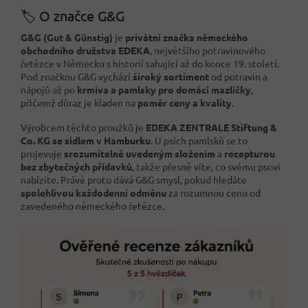
🏷️ O značce G&G
G&G (Gut & Günstig)
je
privátní značka německého
obchodního družstva EDEKA
, největšího potravinového
řetězce v Německu s historií sahající až do konce 19. století.
Pod značkou G&G vychází
široký sortiment
od potravin a
nápojů až po
krmiva a pamlsky pro domácí mazlíčky
,
přičemž důraz je kladen na
poměr ceny a kvality
.
Výrobcem těchto proužků je
EDEKA ZENTRALE Stiftung &
Co. KG se sídlem v Hamburku
. U psích pamlsků se to
projevuje
srozumitelně uvedeným složením
a
recepturou
bez zbytečných přídavků
, takže přesně víte, co svému psovi
nabízíte. Právě proto dává G&G smysl, pokud hledáte
spolehlivou každodenní odměnu
za rozumnou cenu od
zavedeného německého řetězce.