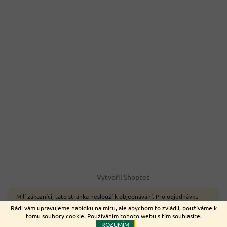
Vytvořil Shoptet
Milí zákazníci, tato stránka neslouží k objednávání. Pro objednávku
zboží on-line využijte naše webové stránky www.nemeckyeshop.cz
Copyright 2026
Euromarket
. Všechna práva vyhrazena.
Rádi vám upravujeme nabídku na míru, ale abychom to zvládli, používáme k
Děkujeme.
tomu soubory cookie. Používáním tohoto webu s tím souhlasíte.
ROZUMÍM