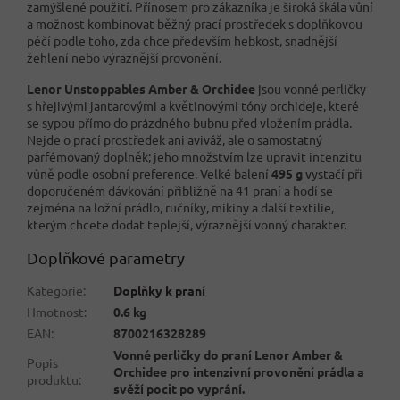
zamýšlené použití. Přínosem pro zákazníka je široká škála vůní
a možnost kombinovat běžný prací prostředek s doplňkovou
péčí podle toho, zda chce především hebkost, snadnější
žehlení nebo výraznější provonění.
Lenor Unstoppables Amber & Orchidee
jsou vonné perličky
s hřejivými jantarovými a květinovými tóny orchideje, které
se sypou přímo do prázdného bubnu před vložením prádla.
Nejde o prací prostředek ani aviváž, ale o samostatný
parfémovaný doplněk; jeho množstvím lze upravit intenzitu
vůně podle osobní preference. Velké balení
495 g
vystačí při
doporučeném dávkování přibližně na 41 praní a hodí se
zejména na ložní prádlo, ručníky, mikiny a další textilie,
kterým chcete dodat teplejší, výraznější vonný charakter.
Doplňkové parametry
Kategorie
:
Doplňky k praní
Hmotnost
:
0.6 kg
EAN
:
8700216328289
Vonné perličky do praní Lenor Amber &
Popis
Orchidee pro intenzivní provonění prádla a
produktu
:
svěží pocit po vyprání.