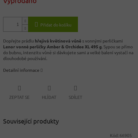
Vyprodáno
Přidat do košíku
Dopřejte prádlu
hřejivá květinová vůně
s vonnými perličkami
Lenor vonné perličky Amber & Orchidee XL 495 g
. Sypou se přímo
do bubnu, intenzitu vůně si dávkujete sami a velké balení vystačí na
dlouhodobé používání.
Detailní informace
ZEPTAT SE
HLÍDAT
SDÍLET
Související produkty
Kód:
66905