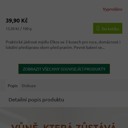
Vyprodáno
39,90 Kč
Měrná
13,30 Kč / 100 g
Do košíku
cena:
Praktické jádrové mýdlo Elkos ve 3 kusech pro ruce, domácnost i
lokální předúpravu skvrn před praním. Pevné balení se...
ZOBRAZIT VŠECHNY SOUVISEJÍCÍ PRODUKTY
Popis
Diskuze
Detailní popis produktu