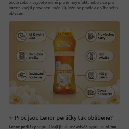
podle sebe: nasypete méně pro jemný efekt, nebo více pro
intenzivnější provonění ručníků, ložního prádla a oblíbeného
oblečení.
✨ Proč jsou Lenor perličky tak oblíbené?
Lenor perličky
se používají jinak než aviváž: sypou se
přímo