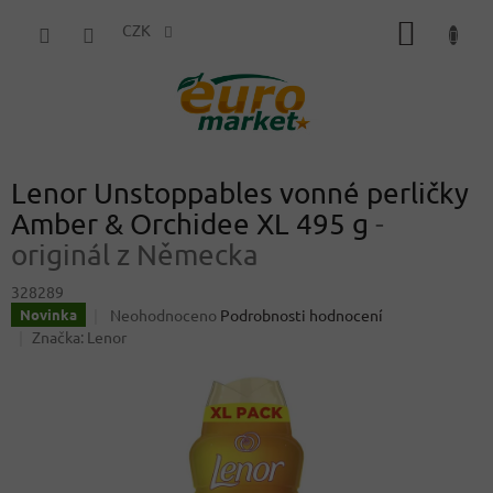
Přejít
NÁKUP
na
CZK
obsah
KOŠÍK
Lenor Unstoppables vonné perličky
Amber & Orchidee XL 495 g
-
originál z Německa
328289
Průměrné
Neohodnoceno
Podrobnosti hodnocení
Novinka
hodnocení
Značka:
Lenor
produktu
je
0,0
z
5
hvězdiček.