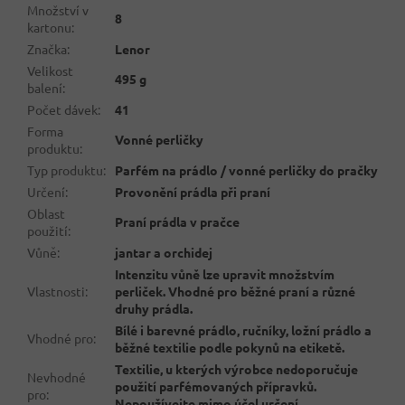
Množství v
8
kartonu
:
Značka
:
Lenor
Velikost
495 g
balení
:
Počet dávek
:
41
Forma
Vonné perličky
produktu
:
Typ produktu
:
Parfém na prádlo / vonné perličky do pračky
Určení
:
Provonění prádla při praní
Oblast
Praní prádla v pračce
použití
:
Vůně
:
jantar a orchidej
Intenzitu vůně lze upravit množstvím
Vlastnosti
:
perliček. Vhodné pro běžné praní a různé
druhy prádla.
Bílé i barevné prádlo, ručníky, ložní prádlo a
Vhodné pro
:
běžné textilie podle pokynů na etiketě.
Textilie, u kterých výrobce nedoporučuje
Nevhodné
použití parfémovaných přípravků.
pro
:
Nepoužívejte mimo účel určení.