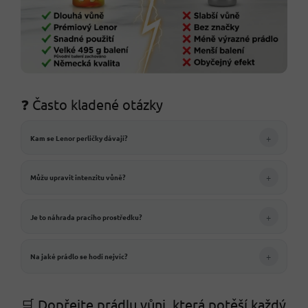
❓ Často kladené otázky
+
Kam se Lenor perličky dávají?
+
Můžu upravit intenzitu vůně?
+
Je to náhrada pracího prostředku?
+
Na jaké prádlo se hodí nejvíc?
🛒 Dopřejte prádlu vůni, která potěší každý