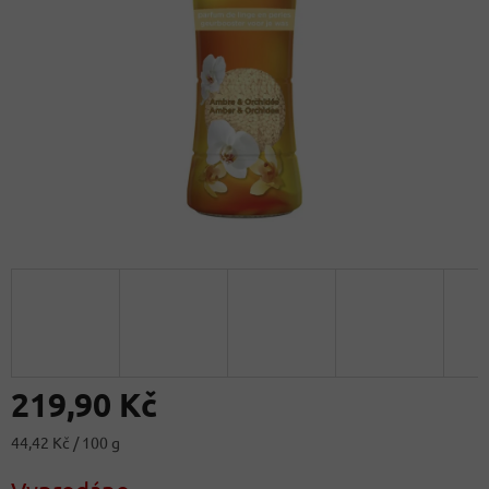
219,90 Kč
Měrná
44,42 Kč / 100 g
cena: