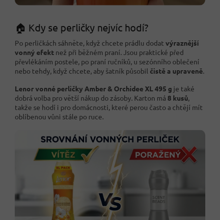
🏠 Kdy se perličky nejvíc hodí?
Po perličkách sáhněte, když chcete prádlu dodat
výraznější
vonný efekt
než při běžném praní. Jsou praktické před
převlékáním postele, po praní ručníků, u sezónního oblečení
nebo tehdy, když chcete, aby šatník působil
čistě a upraveně
.
Lenor vonné perličky Amber & Orchidee XL 495 g
je také
dobrá volba pro větší nákup do zásoby. Karton má
8 kusů
,
takže se hodí i pro domácnosti, které perou často a chtějí mít
oblíbenou vůni stále po ruce.