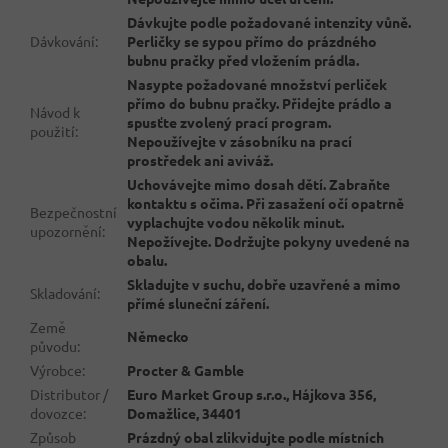
Dávkujte podle požadované intenzity vůně.
Dávkování
:
Perličky se sypou přímo do prázdného
bubnu pračky před vložením prádla.
Nasypte požadované množství perliček
přímo do bubnu pračky. Přidejte prádlo a
Návod k
spusťte zvolený prací program.
použití
:
Nepoužívejte v zásobníku na prací
prostředek ani aviváž.
Uchovávejte mimo dosah dětí. Zabraňte
kontaktu s očima. Při zasažení očí opatrně
Bezpečnostní
vyplachujte vodou několik minut.
upozornění
:
Nepožívejte. Dodržujte pokyny uvedené na
obalu.
Skladujte v suchu, dobře uzavřené a mimo
Skladování
:
přímé sluneční záření.
Země
Německo
původu
:
Výrobce
:
Procter & Gamble
Distributor /
Euro Market Group s.r.o., Hájkova 356,
dovozce
:
Domažlice, 34401
Způsob
Prázdný obal zlikvidujte podle místních