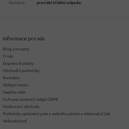
likvidace
:
pravidel třídění odpadu.
Z
á
p
a
Informace pro vás
t
Blog a recepty
í
O nás
Doprava & platby
Obchodní podmínky
Kontakty
Výdejní místo
Napište nám
Ochrana osobních údajů GDPR
Hodnocení obchodu
Podmínky uplatnění práv z vadného plnění a reklamační řád
Velkoobchod