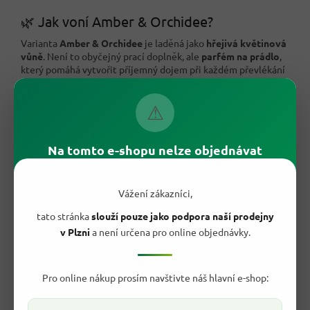
🌿 Jak voní Amber & Orchidee?
Varianta
Amber & Orchidee
je laděná jako
hřejivá květinová
vůně
. Není to obyčejný prací doplněk, ale
parfém na prádlo
,
který pomáhá vytvořit příjemný dojem při každém převlékání
postele, otevření šatníku nebo oblékání čerstvě vypraného
prádla.
⚠
Na tomto e-shopu nelze objednávat
Vážení zákazníci,
tato stránka
slouží pouze jako podpora naší prodejny
v Plzni
a není určena pro online objednávky.
Pro online nákup prosím navštivte náš hlavní e-shop: