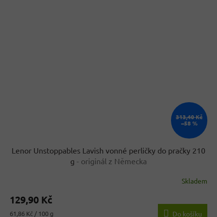
313,40 Kč
–58 %
Lenor Unstoppables Lavish vonné perličky do pračky 210
g
- originál z Německa
Skladem
129,90 Kč
Měrná
61,86 Kč / 100 g
Do košíku