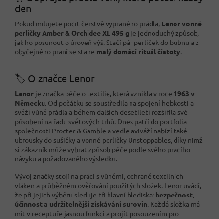
den
Pokud milujete pocit čerstvě vypraného prádla,
Lenor vonné
perličky Amber & Orchidee XL 495 g
je jednoduchý způsob,
jak ho posunout o úroveň výš. Stačí pár perliček do bubnu a z
obyčejného praní se stane
malý domácí rituál čistoty
.
🏷️ O značce Lenor
Lenor
je značka péče o textilie, která vznikla v roce
1963 v
Německu
. Od počátku se soustředila na spojení hebkosti a
svěží vůně prádla a během dalších desetiletí rozšířila své
působení na řadu světových trhů. Dnes patří do portfolia
společnosti Procter & Gamble a vedle aviváží nabízí také
ubrousky do sušičky a vonné perličky Unstoppables, díky nimž
si zákazník může vybrat způsob péče podle svého pracího
návyku a požadovaného výsledku.
Vývoj značky stojí na práci s vůněmi, ochraně textilních
vláken a průběžném ověřování použitých složek. Lenor uvádí,
že při jejich výběru sleduje tři hlavní hlediska:
bezpečnost,
účinnost a udržitelnější získávání surovin
. Každá složka má
mít v receptuře jasnou funkci a projít posouzením pro