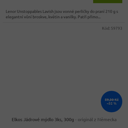
cena:
Lenor Unstoppables Lavish jsou vonné perličky do praní 210 g s
elegantní vůní broskve, květin a vanilky. Patří přímo...
Kód:
59793
59,30 Kč
–32 %
Elkos Jádrové mýdlo 3ks, 300g
- originál z Německa