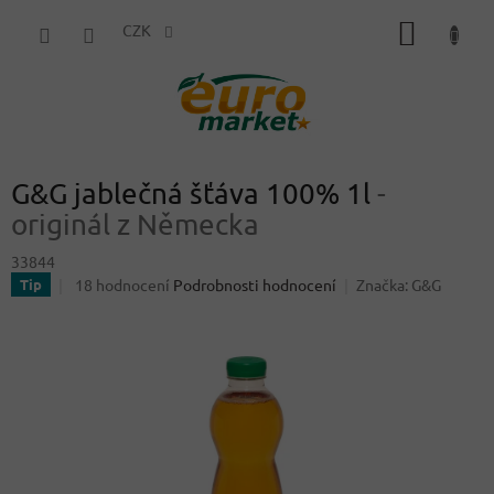
Přejít
NÁKUP
na
CZK
obsah
KOŠÍK
G&G jablečná šťáva 100% 1l
-
originál z Německa
33844
Průměrné
18 hodnocení
Podrobnosti hodnocení
Značka:
G&G
Tip
hodnocení
produktu
je
4,6
z
5
hvězdiček.