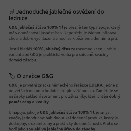
🛒 Jednoduché jablečné osvěžení do
lednice
G&G jablečná šťáva 100% 1 l
je přesně ten typ nápoje, který
má v domácnosti jasné místo. Nepotřebuje žádnou přípravu,
chutná dobře vychlazená a hodí se k běžnému dennímu pití.
Jestli hledáš
100% jablečný džus
za rozumnou cenu, tahle
varianta od G&G je praktická volba pro snídaně, svačiny i
domácí zásobu.
🏷️ O značce G&G
G&G
je privátní značka německého řetězce
EDEKA
, jedné z
největších maloobchodních skupin v Německu. Zaměřuje se
na široký základní sortiment pro zákazníky, kteří chtějí
dobrý
poměr ceny a kvality
.
U nápojů, jako je
G&G jablečná šťáva 100% 1 l
, je smysl
značky jednoduchý: nabídnout každodenní produkt, který je
dostupný, srozumitelný a praktický do domácnosti. Proto se
hodí jako
spolehlivá jablečná šťáva do zásoby
.