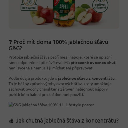
❓ Proč mít doma 100% jablečnou šťávu
G&G?
Protože jablečná šťáva patří mezi nápoje, které se uplatní
ráno, odpoledne i při návštěvě. Má
přirozeně ovocnou chuť
,
není sycená a nemusíš ji míchat ani připravovat.
Podle údajů produktu jde o
jablečnou šťávu z koncentrátu
.
To je běžný způsob výroby ovocných šťáv, který umožňuje
zachovat ovocný charakter a zároveň nabídnout nápoj v
praktickém balení pro každodenní použití.
🍎 Jak chutná jablečná šťáva z koncentrátu?