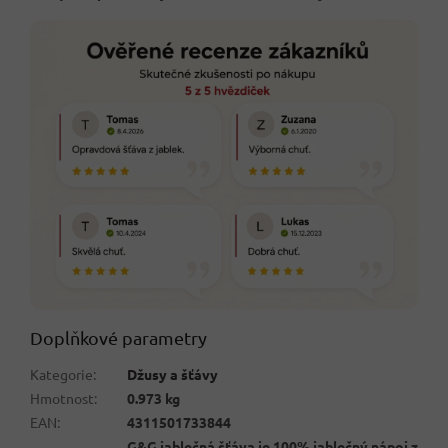
Doplňkové parametry
Kategorie
:
Džusy a šťávy
Hmotnost
:
0.973 kg
EAN
:
4311501733844
G&G jablečná šťáva je 100% jablečný nápoj z