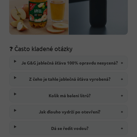
❓ Často kladené otázky
Je G&G jablečná šťáva 100% opravdu nesycená?
+
Z čeho je tahle jablečná šťáva vyrobená?
+
Kolik má balení litrů?
+
Jak dlouho vydrží po otevření?
+
Dá se ředit vodou?
+