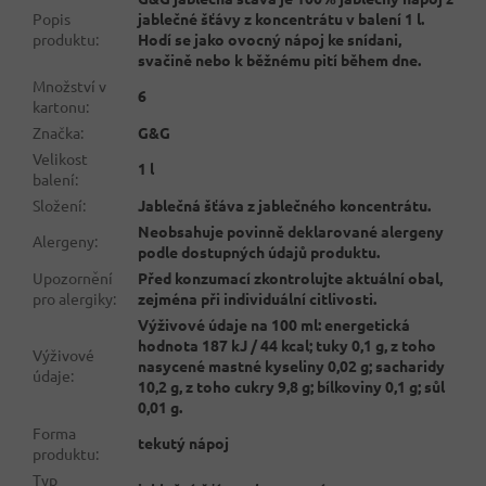
Popis
jablečné šťávy z koncentrátu v balení 1 l.
produktu
:
Hodí se jako ovocný nápoj ke snídani,
svačině nebo k běžnému pití během dne.
Množství v
6
kartonu
:
Značka
:
G&G
Velikost
1 l
balení
:
Složení
:
Jablečná šťáva z jablečného koncentrátu.
Neobsahuje povinně deklarované alergeny
Alergeny
:
podle dostupných údajů produktu.
Upozornění
Před konzumací zkontrolujte aktuální obal,
pro alergiky
:
zejména při individuální citlivosti.
Výživové údaje na 100 ml: energetická
hodnota 187 kJ / 44 kcal; tuky 0,1 g, z toho
Výživové
nasycené mastné kyseliny 0,02 g; sacharidy
údaje
:
10,2 g, z toho cukry 9,8 g; bílkoviny 0,1 g; sůl
0,01 g.
Forma
tekutý nápoj
produktu
:
Typ