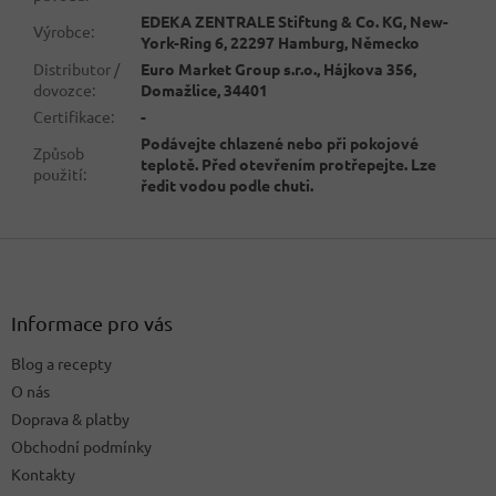
EDEKA ZENTRALE Stiftung & Co. KG, New-
Výrobce
:
York-Ring 6, 22297 Hamburg, Německo
Distributor /
Euro Market Group s.r.o., Hájkova 356,
dovozce
:
Domažlice, 34401
Certifikace
:
-
Podávejte chlazené nebo při pokojové
Způsob
teplotě. Před otevřením protřepejte. Lze
použití
:
ředit vodou podle chuti.
Z
á
p
a
Informace pro vás
t
Blog a recepty
í
O nás
Doprava & platby
Obchodní podmínky
Kontakty