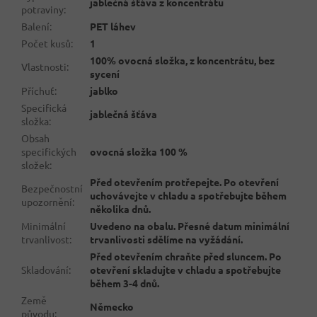
jablečná šťáva z koncentrátu
potraviny
:
Balení
:
PET láhev
Počet kusů
:
1
100% ovocná složka, z koncentrátu, bez
Vlastnosti
:
sycení
Příchuť
:
jablko
Specifická
jablečná šťáva
složka
:
Obsah
specifických
ovocná složka 100 %
složek
:
Před otevřením protřepejte. Po otevření
Bezpečnostní
uchovávejte v chladu a spotřebujte během
upozornění
:
několika dnů.
Minimální
Uvedeno na obalu. Přesné datum minimální
trvanlivost
:
trvanlivosti sdělíme na vyžádání.
Před otevřením chraňte před sluncem. Po
Skladování
:
otevření skladujte v chladu a spotřebujte
během 3-4 dnů.
Země
Německo
původu
: