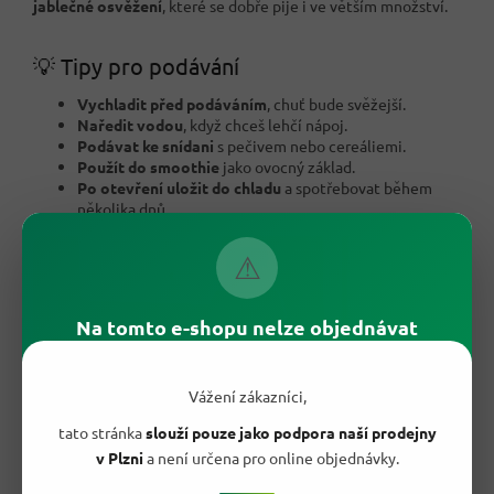
jablečné osvěžení
, které se dobře pije i ve větším množství.
💡 Tipy pro podávání
Vychladit před podáváním
, chuť bude svěžejší.
Naředit vodou
, když chceš lehčí nápoj.
Podávat ke snídani
s pečivem nebo cereáliemi.
Použít do smoothie
jako ovocný základ.
Po otevření uložit do chladu
a spotřebovat během
několika dnů.
⚠
Na tomto e-shopu nelze objednávat
Vážení zákazníci,
tato stránka
slouží pouze jako podpora naší prodejny
v Plzni
a není určena pro online objednávky.