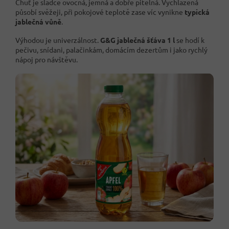
Chuť je sladce ovocná, jemná a dobře pitelná. Vychlazená
působí svěžeji, při pokojové teplotě zase víc vynikne
typická
jablečná vůně
.
Výhodou je univerzálnost.
G&G jablečná šťáva 1 l
se hodí k
pečivu, snídani, palačinkám, domácím dezertům i jako rychlý
nápoj pro návštěvu.