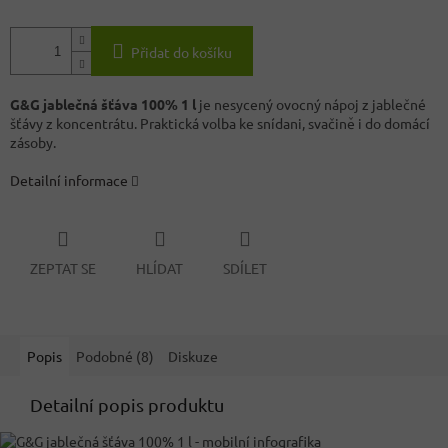
Přidat do košíku
G&G jablečná šťáva 100% 1 l
je nesycený ovocný nápoj z jablečné
šťávy z koncentrátu. Praktická volba ke snídani, svačině i do domácí
zásoby.
Detailní informace
ZEPTAT SE
HLÍDAT
SDÍLET
Popis
Podobné (8)
Diskuze
Detailní popis produktu