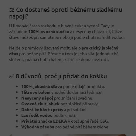
⚖️ Co dostaneš oproti běžnému sladkému
nápoji?
U limonád často rozhoduje hlavně cukr a sycení. Tady je
základem
100% ovocná složka
a nesycený charakter, takže
šťávu můžeš pít samotnou nebo ji podle chuti naředit vodou.
Nejde o prémiový lisovaný mošt, ale o
praktický jablečný
džus
pro běžné pití. Přesně v tom je jeho síla: jednoduché
složení, známá chuť a balení, které se doma neztratí.
✅ 8 důvodů, proč ji přidat do košíku
100% jablečná šťáva
podle údajů produktu.
1litrové balení
vhodné do domácí lednice.
Nesycený nápoj
pro snídani i svačinu.
Ovocná chuť jablek
bez složité přípravy.
Dobrá ke kávě i pečivu
při snídani.
Lze ředit vodou
podle chuti.
Privátní značka EDEKA
v dostupné řadě G&G.
Výhodná zásoba
pro běžné pití během týdne.