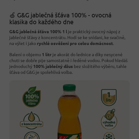
🍏 G&G jablečná šťáva 100% - ovocná
klasika do každého dne
G&G jablečná šťáva 100% 1 l
je praktický ovocný nápoj z
jablečné šťávy z koncentrátu. Hodí se ke snídani, ke svačině,
na výlet i jako
rychlé osvěžení pro celou domácnost
.
Balení o objemu
1 litr
je akorát do lednice a díky nesycené
chuti se dobře pije samostatně i ředěné vodou. Pokud hledáš
jednoduchý
100% jablečný džus
bez složitého výběru, tahle
šťáva od G&G je spolehlivá volba.