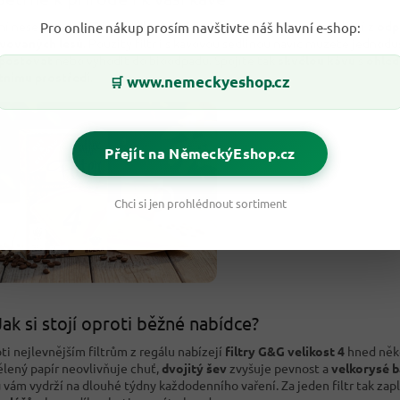
ní nese logo
WWF
i certifikaci
FSC
, což znamená, že papír pochází z
odp
Pro online nákup prosím navštivte náš hlavní e-shop:
vovaných lesů
. Použitý filtr i s kávovou sedlinou navíc můžete jednodu
postovat
nebo vyhodit do bioodpadu. Spojíte tak
skvělou kávu
s
ohled
tnímu prostředí
.
www.nemeckyeshop.cz
🛒
Přejít na NěmeckýEshop.cz
Chci si jen prohlédnout sortiment
Jak si stojí oproti běžné nabídce?
ti nejlevnějším filtrům z regálu nabízejí
filtry G&G velikost 4
hned něko
lený papír neovlivňuje chuť,
dvojitý šev
zvyšuje pevnost a
velkorysé b
ů
vám vydrží na dlouhé týdny každodenního vaření. Za jeden filtr tak zap