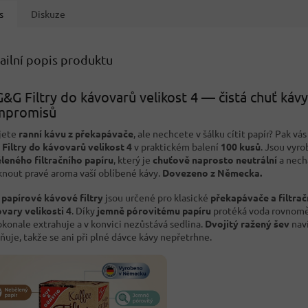
s
Diskuze
ailní popis produktu
&G Filtry do kávovarů velikost 4 — čistá chuť káv
mpromisů
jete
ranní kávu z překapávače
, ale nechcete v šálku cítit papír? Pak vás
Filtry do kávovarů velikost 4
v praktickém balení
100 kusů
. Jsou vyr
leného filtračního papíru
, který je
chuťově naprosto neutrální
a nech
knout pravé aroma vaší oblíbené kávy.
Dovezeno z Německa.
o
papírové kávové filtry
jsou určené pro klasické
překapávače a filtrač
vary velikosti 4
. Díky
jemně pórovitému papíru
protéká voda rovnomě
okonale extrahuje a v konvici nezůstává sedlina.
Dvojitý ražený šev
naví
ňuje, takže se ani při plné dávce kávy nepřetrhne.