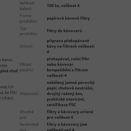
Velikost
100 ks, velikost 4
balení
:
Forma
papírové kávové filtry
produktu
:
Typ
filtry do kávovarů
produktu
:
příprava překapávané
Určení
:
kávy ve filtrech velikosti
4
překapávač, ruční filtr
u barvu.
Oblast
nebo kávovar
ápoje
použití
:
kompatibilní s filtrem
 plná chuť
velikosti 4
nebělený jemně pórovitý
domácích
papír, chuťově neutrální,
 že filtr
Vlastnosti
:
dvojitý ražený šev,
 trhání.
praktické otevírání,
certifikace FSC
Vhodné
filtry a kávovary určené
pro
:
pro velikost 4
Nevhodné
filtry a kávovary jiné
pro
:
velikosti než 4