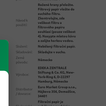
Ražené hrany přeložte.
Filtrový papír vložte do
suchého filtru.
Zkontrolujte, zda
Návod k
velikost filtru a
použití
:
filtrového papíru
souhlasí (pouze velikost
4). Nasypte mletou kávu
a zalijte horkou vodou.
Složení
:
Nebělený filtrační papír.
Skladování
:
Skladujte v suchu.
Země
Německo
původu
:
EDEKA ZENTRALE
Stiftung & Co. KG, New-
Výrobce
:
York-Ring 6, D-22297
Hamburg, Německo
Euro Market Group s.r.o.,
Distributor
Hájkova 356, Domažlice,
/ dovozce
:
34401
Filtrační papír je
Ekologické
nebělený a pochází z