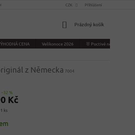
NÍ PODMÍNKY
KONTAKTY
CZK
VÝDEJNÍ MÍSTO
Přihlášení
NAPIŠTE NÁ
NÁKUPNÍ
Prázdný košík
KOŠÍK
- VÝHODNÁ CENA
Velikonoce 2026
🐰 Poctivé německé Veliko
originál z Německa
7004
–32 %
90 Kč
 1 ks
dem