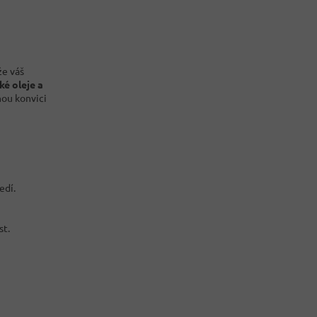
že váš
é oleje a
nou konvici
edí.
t.