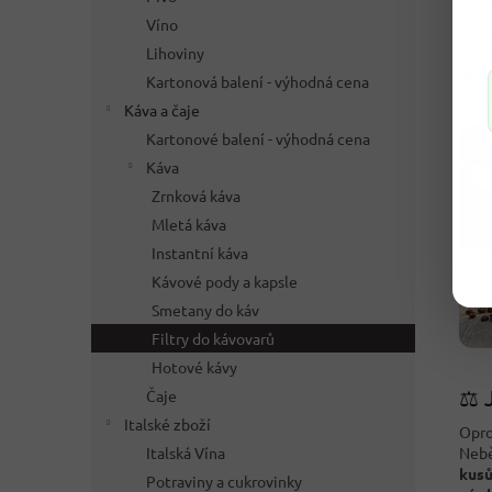
Víno
Bale
Lihoviny
spra
kom
Kartonová balení - výhodná cena
živo
Káva a čaje
Kartonové balení - výhodná cena
Káva
Zrnková káva
Mletá káva
Instantní káva
Kávové pody a kapsle
Smetany do káv
Filtry do kávovarů
Hotové kávy
⚖️ 
Čaje
Italské zboží
Opro
Italská Vína
Nebě
kus
Potraviny a cukrovinky