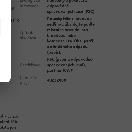
informace
:
odpovědně
ovědně
spravovaných lesů (FSC).
še
Použitý filtr s kávovou
uplností k
sedlinou likvidujte podle
místních pravidel pro
Způsob
bioodpad nebo
likvidace
:
kompostujte. Obal patří
do tříděného odpadu
(papír).
FSC (papír z odpovědně
Certifikace
:
spravovaných lesů),
partner WWF
Celní kód
48232000
KN8
:
lik výhod.
alení 100
latíte
jen