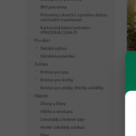
BIO potraviny
Potraviny s končící a prošlou dobou
minimální trvanlivosti
Kartonová balení potravin -
VÝHODNÁ CENA !!!
Pro děti
Dětská výživa
Dětská kosmetika
Zvířata
Krmivo pro psy
Krmivo pro kočky
Krmivo pro ptáky, křečky a králíky
Nápoje
Džusy a šťávy
Mléko a smetana
Limonády a ledové čaje
Horké čokolády a kakao
🌱 
Pivo