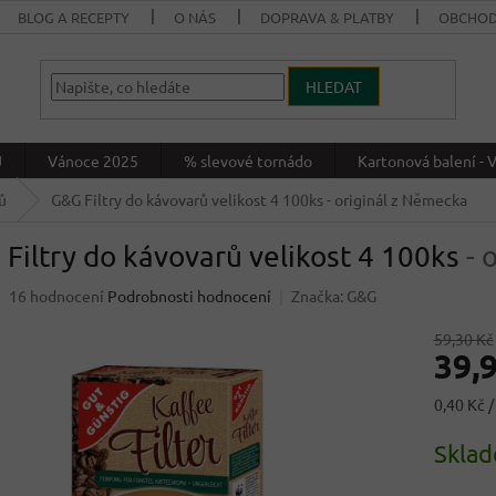
BLOG A RECEPTY
O NÁS
DOPRAVA & PLATBY
OBCHOD
HLEDAT
J
Vánoce 2025
% slevové tornádo
Kartonová balení 
ů
G&G Filtry do kávovarů velikost 4 100ks
- originál z Německa
Filtry do kávovarů velikost 4 100ks
- 
Průměrné
16 hodnocení
Podrobnosti hodnocení
Značka:
G&G
hodnocení
produktu
59,30 Kč
39,
je
4,3
z
Měrná
0,40 Kč /
5
cena:
hvězdiček.
Skla