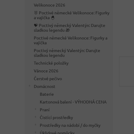
n
Velikonoce 2026
e
🐰 Poctivé německé Velikonoce: Figurky
l
a vajíčka 🐣
💝 Poctivý německý Valentýn: Darujte
sladkou legendu 🎁
Poctivé německé Velikonoce: Figurky a
vajíčka
Poctivý německý Valentýn: Darujte
sladkou legendu
Technické položky
Vánoce 2026
Čerstvé pečivo
Domácnost
Baterie
Kartonová balení - VÝHODNÁ CENA
Praní
Čistící prostředky
Prostředky na nádobí / do myčky
Úklidové pomůcky