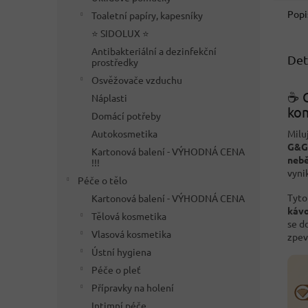
Popi
Toaletní papíry, kapesníky
⭐ SIDOLUX ⭐
Antibakteriální a dezinfekční
Det
prostředky
Osvěžovače vzduchu
☕ G
Náplasti
ko
Domácí potřeby
Milu
Autokosmetika
G&G 
Kartonová balení - VÝHODNÁ CENA
nebě
!!!
vyni
Péče o tělo
Tyt
Kartonová balení - VÝHODNÁ CENA
kávo
Tělová kosmetika
se d
Vlasová kosmetika
zpev
Ústní hygiena
Péče o pleť
Přípravky na holení
Intimní péče