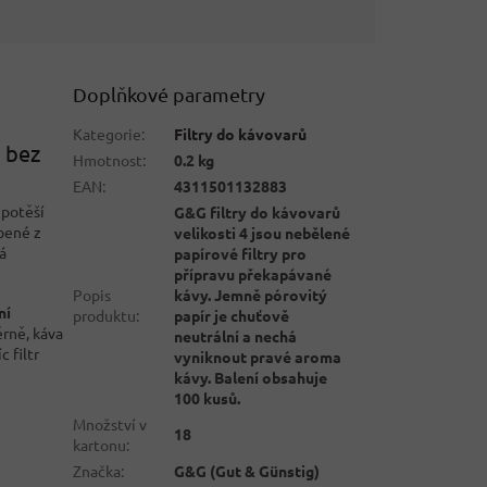
Doplňkové parametry
Kategorie
:
Filtry do kávovarů
y bez
Hmotnost
:
0.2 kg
EAN
:
4311501132883
 potěší
G&G filtry do kávovarů
obené z
velikosti 4 jsou nebělené
á
papírové filtry pro
přípravu překapávané
Popis
kávy. Jemně pórovitý
ní
produktu
:
papír je chuťově
rně, káva
neutrální a nechá
c filtr
vyniknout pravé aroma
kávy. Balení obsahuje
100 kusů.
Množství v
18
kartonu
:
Značka
:
G&G (Gut & Günstig)