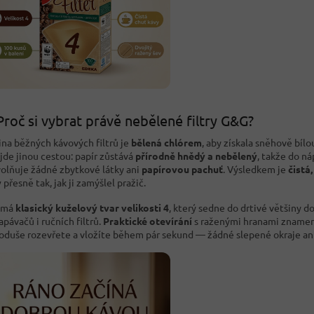
Proč si vybrat právě nebělené filtry G&G?
ina běžných kávových filtrů je
bělená chlórem
, aby získala sněhově bílo
jde jinou cestou: papír zůstává
přírodně hnědý a nebělený
, takže do n
olňuje žádné zbytkové látky ani
papírovou pachuť
. Výsledkem je
čistá,
y
přesně tak, jak ji zamýšlel pražič.
r má
klasický kuželový tvar velikosti 4
, který sedne do drtivé většiny 
apávačů i ručních filtrů.
Praktické otevírání
s raženými hranami znamená,
oduše rozevřete a vložíte během pár sekund — žádné slepené okraje ani