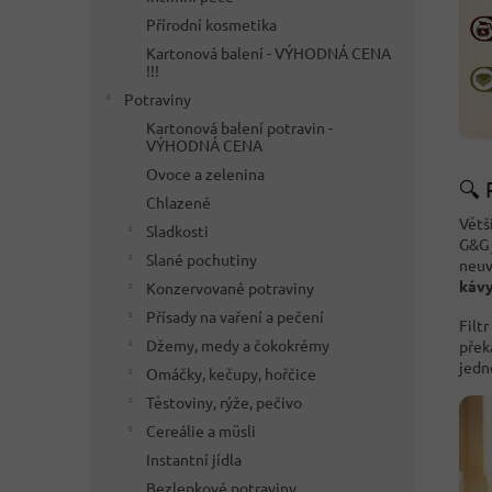
Přírodní kosmetika
Kartonová balení - VÝHODNÁ CENA
!!!
Potraviny
Kartonová balení potravin -
VÝHODNÁ CENA
Ovoce a zelenina
🔍 
Chlazené
Větš
Sladkosti
G&G 
Slané pochutiny
neuv
káv
Konzervované potraviny
Přísady na vaření a pečení
Filt
Džemy, medy a čokokrémy
přek
jedn
Omáčky, kečupy, hořčice
Těstoviny, rýže, pečivo
Cereálie a müsli
Instantní jídla
Bezlepkové potraviny