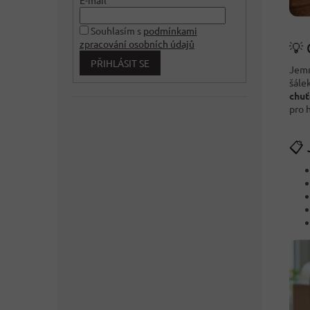
Souhlasím s
podmínkami
zpracování osobních údajů
💡 
PŘIHLÁSIT SE
Jemn
šále
chuť
pro 
📋 