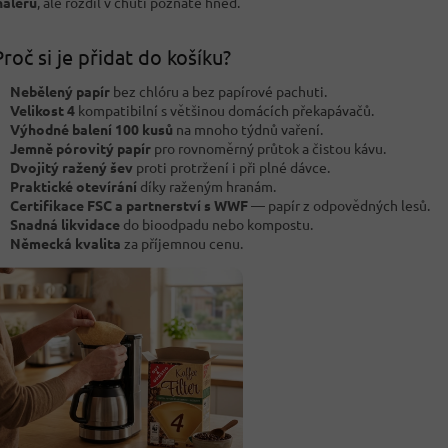
haléřů
, ale rozdíl v chuti poznáte hned.
roč si je přidat do košíku?
Nebělený papír
bez chlóru a bez papírové pachuti.
Velikost 4
kompatibilní s většinou domácích překapávačů.
Výhodné balení 100 kusů
na mnoho týdnů vaření.
Jemně pórovitý papír
pro rovnoměrný průtok a čistou kávu.
Dvojitý ražený šev
proti protržení i při plné dávce.
Praktické otevírání
díky raženým hranám.
Certifikace FSC a partnerství s WWF
— papír z odpovědných lesů.
Snadná likvidace
do bioodpadu nebo kompostu.
Německá kvalita
za příjemnou cenu.