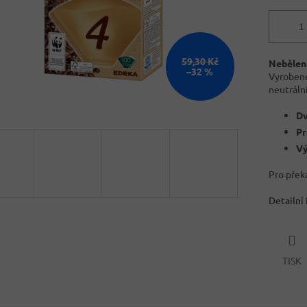
59,30 Kč
Nebělené
–32 %
Vyroben
neutráln
Dv
Pr
Vý
Pro přek
Detailní
TISK