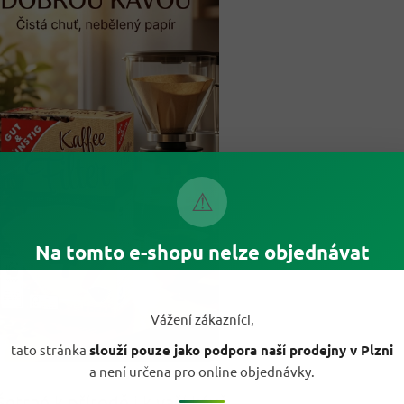
⚠
Na tomto e-shopu nelze objednávat
Vážení zákazníci,
tato stránka
slouží pouze jako podpora naší prodejny v Plzni
a není určena pro online objednávky.
Šetrné k přírodě i k vaší kávě