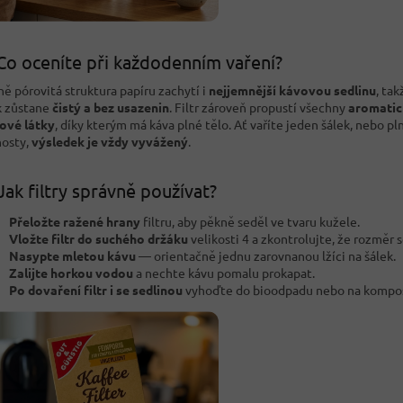
Co oceníte při každodenním vaření?
ě pórovitá struktura papíru zachytí i
nejjemnější kávovou sedlinu
, tak
k zůstane
čistý a bez usazenin
. Filtr zároveň propustí všechny
aromatick
ové látky
, díky kterým má káva plné tělo. Ať vaříte jeden šálek, nebo pl
hosty,
výsledek je vždy vyvážený
.
Jak filtry správně používat?
Přeložte ražené hrany
filtru, aby pěkně seděl ve tvaru kužele.
Vložte filtr do suchého držáku
velikosti 4 a zkontrolujte, že rozměr s
Nasypte mletou kávu
— orientačně jednu zarovnanou lžíci na šálek.
Zalijte horkou vodou
a nechte kávu pomalu prokapat.
Po dovaření filtr i se sedlinou
vyhoďte do bioodpadu nebo na kompos