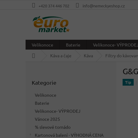
Přejít
+420 374 446 702
info@nemeckyeshop.cz
na
obsah
Velikonoce
Baterie
Velikonoce- VÝPRODE
Domů
Káva a čaje
Káva
Filtry do kávovar
P
G&G 
o
Přeskočit
s
Kategorie
kategorie
Tip
t
r
Velikonoce
a
Baterie
n
Velikonoce- VÝPRODEJ
n
í
Vánoce 2025
p
% slevové tornádo
a
Kartonová balení - VÝHODNÁ CENA