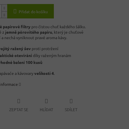
Přidat do košíku
 papírové filtry
pro čistou chuť každého šálku.
é z
jemně pórovitého papíru
, který je chuťově
í a nechá vyniknout pravé aroma kávy.
ojitý ražený šev
proti protržení
aktické otevírání
díky raženým hranám
hodné balení 100 kusů
apávače a kávovary
velikosti 4
.
 informace
ZEPTAT SE
HLÍDAT
SDÍLET