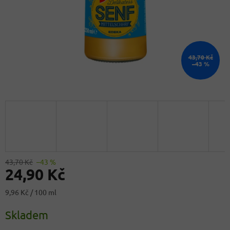
43,70 Kč
–43 %
43,70 Kč
–43 %
24,90 Kč
Měrná
9,96 Kč / 100 ml
cena:
Skladem