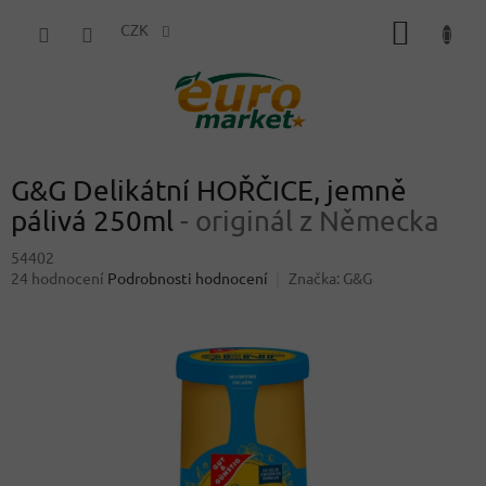
Přejít
NÁKUP
na
CZK
obsah
KOŠÍK
G&G Delikátní HOŘČICE, jemně
pálivá 250ml
- originál z Německa
54402
Průměrné
24 hodnocení
Podrobnosti hodnocení
Značka:
G&G
hodnocení
produktu
je
4,4
z
5
hvězdiček.