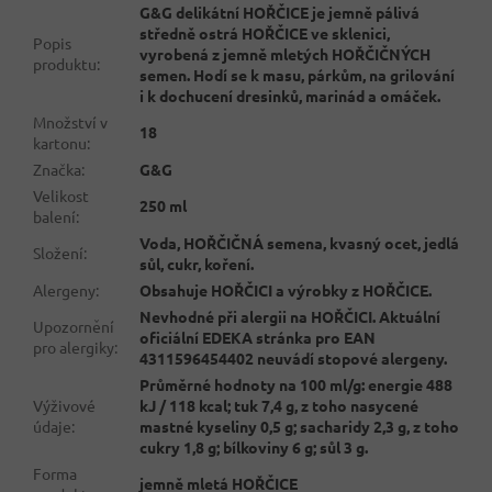
G&G delikátní HOŘČICE je jemně pálivá
středně ostrá HOŘČICE ve sklenici,
Popis
vyrobená z jemně mletých HOŘČIČNÝCH
produktu
:
semen. Hodí se k masu, párkům, na grilování
i k dochucení dresinků, marinád a omáček.
Množství v
18
kartonu
:
Značka
:
G&G
Velikost
250 ml
balení
:
Voda, HOŘČIČNÁ semena, kvasný ocet, jedlá
Složení
:
sůl, cukr, koření.
Alergeny
:
Obsahuje HOŘČICI a výrobky z HOŘČICE.
Nevhodné při alergii na HOŘČICI. Aktuální
Upozornění
oficiální EDEKA stránka pro EAN
pro alergiky
:
4311596454402 neuvádí stopové alergeny.
Průměrné hodnoty na 100 ml/g: energie 488
Výživové
kJ / 118 kcal; tuk 7,4 g, z toho nasycené
údaje
:
mastné kyseliny 0,5 g; sacharidy 2,3 g, z toho
cukry 1,8 g; bílkoviny 6 g; sůl 3 g.
Forma
jemně mletá HOŘČICE