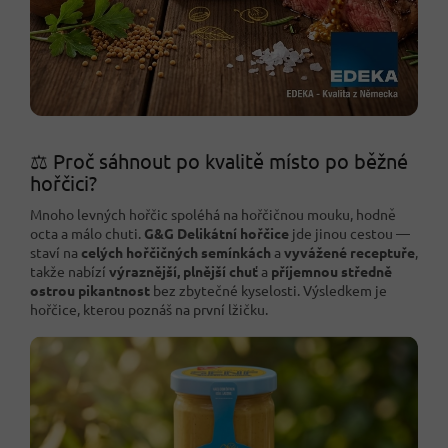
⚖️ Proč sáhnout po kvalitě místo po běžné
hořčici?
Mnoho levných hořčic spoléhá na hořčičnou mouku, hodně
octa a málo chuti.
G&G Delikátní hořčice
jde jinou cestou —
staví na
celých hořčičných semínkách
a
vyvážené receptuře
,
takže nabízí
výraznější, plnější chuť
a
příjemnou středně
ostrou pikantnost
bez zbytečné kyselosti. Výsledkem je
hořčice, kterou poznáš na první lžičku.