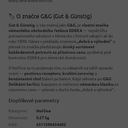
který dělá dobrá hořčice.
🏷️ O značce G&G (Gut & Günstig)
Gut & Günstig
, u nás známá jako
G&G
, je
vlastní značka
německého obchodního řetězce EDEKA
— největšího
potravinového sdružení v Německu s historií sahající až do
roku 1898. Název v překladu znamená
„dobré a výhodné"
a
přesně to značka představuje:
široký sortiment
každodenních potravin za příznivou cenu
, vyráběný pod
kontrolou EDEKA pro německé domácnosti.
U hořčice se to projevuje tím, co zákazník na talíři opravdu
ocení —
poctivou recepturu
,
kvalitní suroviny
a
konzistentní chuť
balení po balení. Když sáhnete po
G&G
Delikátní hořčici
, kupujete si ověřenou
německou klasiku
za
rozumnou cenu — přesně v duchu hesla „dobré a výhodné".
Doplňkové parametry
Kategorie
:
Hořčice
Hmotnost
:
0.27 kg
EAN
:
4311596454402