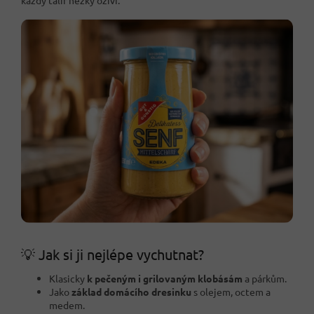
💡 Jak si ji nejlépe vychutnat?
Klasicky
k pečeným i grilovaným klobásám
a párkům.
Jako
základ domácího dresinku
s olejem, octem a
medem.