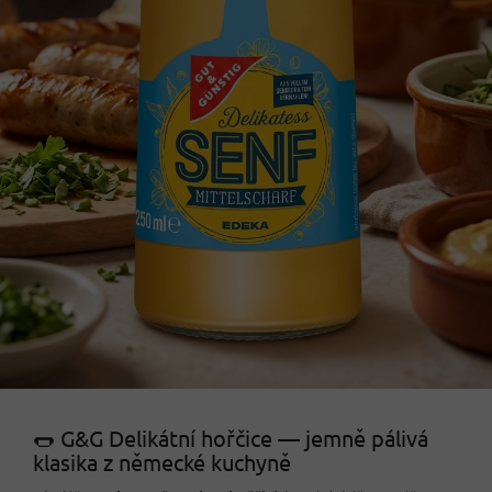
🌭 G&G Delikátní hořčice — jemně pálivá
klasika z německé kuchyně