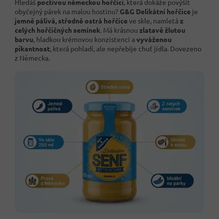
Hledáš
poctivou německou hořčici
, která dokáže povýšit
obyčejný párek na malou hostinu?
G&G Delikátní hořčice
je
jemně pálivá, středně ostrá hořčice
ve skle, namletá
z
celých hořčičných semínek
. Má krásnou
zlatavě žlutou
barvu
, hladkou krémovou konzistenci a
vyváženou
pikantnost
, která pohladí, ale nepřebije chuť jídla. Dovezeno
z Německa.