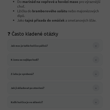
Do
marinád na vepřové a hovězí maso
pro výraznější
chuť.
Lžička do
bramborového salátu
nebo majonézových
dipů.
Jako
tajná přísada do omáček
a smetanových šťáv.
❓ Často kladené otázky
+
Jak moc je tahle hořčice pálivá?
+
K čemu se nejlépe hodí?
+
Z čeho je vyrobená?
+
Jak ji skladovat po otevření?
+
Kolik hořčice je ve sklenici?