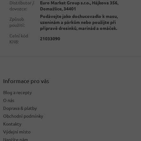
Distributor /
Euro Market Group s.r.o., Hájkova 356,
dovozce
:
Domažlice, 34401
Podávejte jako dochucovadlo k masu,
Způsob
uzeninám a párkům nebo použijte při
použití
:
přípravě dresinků, marinád a omáček.
Celní kód
21033090
KN8
:
Z
á
p
a
Informace pro vás
t
Blog a recepty
í
O nás
Doprava & platby
Obchodní podmínky
Kontakty
Výdejní místo
Napište nám