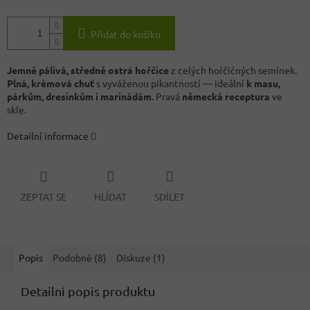
Přidat do košíku
Jemně pálivá, středně ostrá hořčice
z celých hořčičných semínek.
Plná, krémová chuť
s vyváženou pikantností — ideální
k masu,
párkům, dresinkům i marinádám
. Pravá
německá receptura
ve
skle.
Detailní informace
ZEPTAT SE
HLÍDAT
SDÍLET
Popis
Podobné (8)
Diskuze (1)
Detailní popis produktu