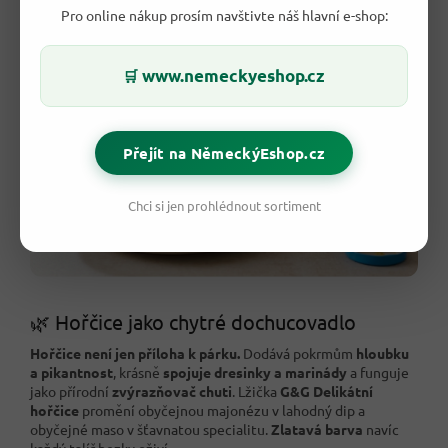
Pro online nákup prosím navštivte náš hlavní e-shop:
www.nemeckyeshop.cz
🛒
Přejít na NěmeckýEshop.cz
Chci si jen prohlédnout sortiment
🌿 Hořčice jako chytré dochucovadlo
Hořčice není jen příloha k párku.
Dodává pokrmům
hloubku
a pikantnost
, krásně
spojuje dresinky a marinády
a funguje
jako přírodní
zvýrazňovač chuti
. Lžička
G&G Delikátní
hořčice
promění obyčejnou majonézu v lahodný dip a
obyčejné maso v šťavnatou specialitu.
Zlatavá barva
navíc
každý talíř hezky oživí.