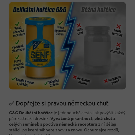
✅ Dopřejte si pravou německou chuť
G&G Delikátní hořčice
je jednoduchá cesta, jak povýšit každý
párek, steak i dresink.
Vyvážená pikantnost
,
plná chuť z
celých semínek
a
poctivá německá receptura
z ní dělají
stálici, po které sáhnete znovu a znovu. Ochutnejte rozdíl,