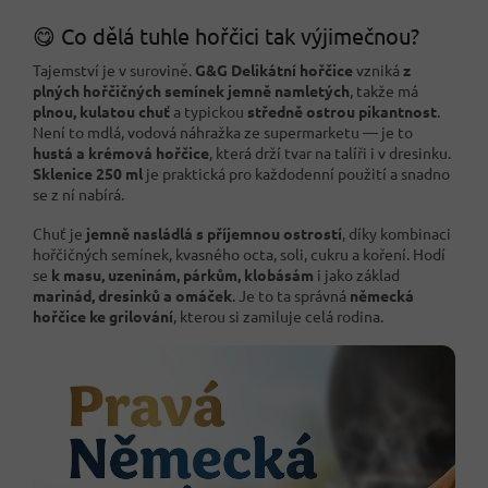
😋 Co dělá tuhle hořčici tak výjimečnou?
Tajemství je v surovině.
G&G Delikátní hořčice
vzniká
z
plných hořčičných semínek jemně namletých
, takže má
plnou, kulatou chuť
a typickou
středně ostrou pikantnost
.
Není to mdlá, vodová náhražka ze supermarketu — je to
hustá a krémová hořčice
, která drží tvar na talíři i v dresinku.
Sklenice 250 ml
je praktická pro každodenní použití a snadno
se z ní nabírá.
Chuť je
jemně nasládlá s příjemnou ostrostí
, díky kombinaci
hořčičných semínek, kvasného octa, soli, cukru a koření. Hodí
se
k masu, uzeninám, párkům, klobásám
i jako základ
marinád, dresinků a omáček
. Je to ta správná
německá
hořčice ke grilování
, kterou si zamiluje celá rodina.