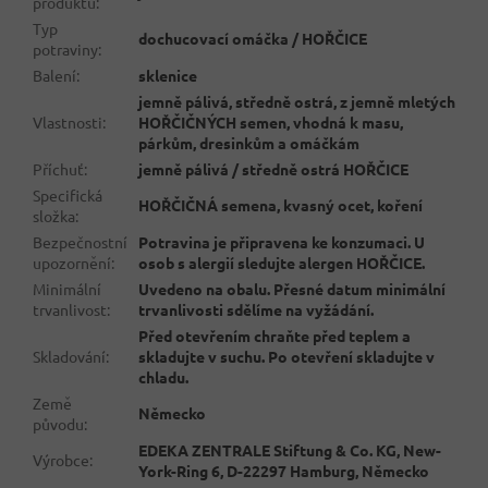
produktu
:
Typ
dochucovací omáčka / HOŘČICE
potraviny
:
Balení
:
sklenice
jemně pálivá, středně ostrá, z jemně mletých
Vlastnosti
:
HOŘČIČNÝCH semen, vhodná k masu,
párkům, dresinkům a omáčkám
Příchuť
:
jemně pálivá / středně ostrá HOŘČICE
Specifická
HOŘČIČNÁ semena, kvasný ocet, koření
složka
:
Bezpečnostní
Potravina je připravena ke konzumaci. U
upozornění
:
osob s alergií sledujte alergen HOŘČICE.
Minimální
Uvedeno na obalu. Přesné datum minimální
trvanlivost
:
trvanlivosti sdělíme na vyžádání.
Před otevřením chraňte před teplem a
Skladování
:
skladujte v suchu. Po otevření skladujte v
chladu.
Země
Německo
původu
:
EDEKA ZENTRALE Stiftung & Co. KG, New-
Výrobce
:
York-Ring 6, D-22297 Hamburg, Německo