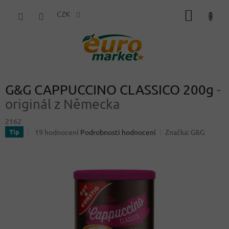
Přejít
NÁKUP
na
CZK
obsah
KOŠÍK
G&G CAPPUCCINO CLASSICO 200g
-
originál z Německa
2162
Průměrné
19 hodnocení
Podrobnosti hodnocení
Značka:
G&G
Tip
hodnocení
produktu
je
3,7
z
5
hvězdiček.