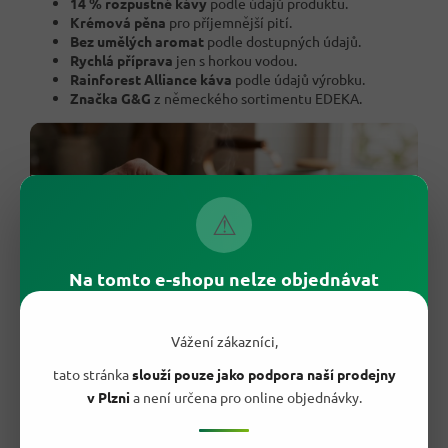
14 % rozpustné kávy
podle údajů produktu.
Krémová pěna
pro příjemnější pití.
Bez umělých aromat
podle dostupných údajů.
Rychlá příprava
jen s horkou vodou.
Rainforest Alliance káva
podle údajů výrobku.
Značka G&G
z německého sortimentu EDEKA.
⚠
Na tomto e-shopu nelze objednávat
Vážení zákazníci,
tato stránka
slouží pouze jako podpora naší prodejny
v Plzni
a není určena pro online objednávky.