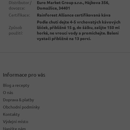
Distributor /
Euro Market Group s.r.o., Hájkova 356,
dovozce
:
Domažlice, 34401
Certifikace
:
Rainforest Alliance certifikovaná káva
Podle chuti dejte 4-5 vrchovatých kávových
Způsob
lžiček, přibližně 15 g, do šálku, zalijte 150 ml
použití
:
horké, ne vroucí vody a promíchejte. Balení
vystačí přibližně na 13 porcí.
Z
á
p
a
Informace pro vás
t
Blog a recepty
í
O nás
Doprava & platby
Obchodní podmínky
Kontakty
Výdejní místo
Napište nám