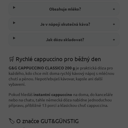
Obsahuje mléko?
+
Je v nápoji skutečná káva?
+
Jak dózu skladovat?
+
🛒 Rychlé cappuccino pro běžný den
G&G CAPPUCCINO CLASSICO 200 g
je praktická dóza pro
každého, kdo chce mít doma rychlý kávový nápoj s mléčnou
chutí a pěnou. Nepotřebuješ kávovar, kapsle ani další
vybavení.
Pokud hledáš
instantní cappuccino
na doma, do kanceláře
nebo na chatu, tahle německá dóza nabídne jednoduchou
přípravu, přibližně 13 porcí a klasickou chuť cappuccina.
🏷️ O značce GUT&GÜNSTIG