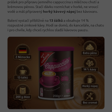
prášek pro přípravu jemného cappuccina s mléčnou chutí a
krémovou pěnou. Stačí dávku rozmíchat v horké, ne vroucí
vodě a máš připravený
horký kávový nápoj
bez kávovaru.
Balení vystačí přibližně na
13 šálků
a obsahuje 14 %
rozpustné zrnkové kávy. Hodí se domů, do kanceláře, na chatu
i pro chvíle, kdy chceš rychlou sladší kávovou pauzu.