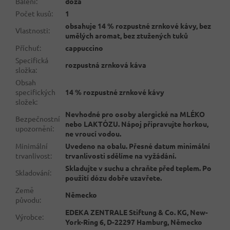
Balení
:
dóza
Počet kusů
:
1
obsahuje 14 % rozpustné zrnkové kávy, bez
Vlastnosti
:
umělých aromat, bez ztužených tuků
Příchuť
:
cappuccino
Specifická
rozpustná zrnková káva
složka
:
Obsah
specifických
14 % rozpustné zrnkové kávy
složek
:
Nevhodné pro osoby alergické na MLÉKO
Bezpečnostní
nebo LAKTÓZU. Nápoj připravujte horkou,
upozornění
:
ne vroucí vodou.
Minimální
Uvedeno na obalu. Přesné datum minimální
trvanlivost
:
trvanlivosti sdělíme na vyžádání.
Skladujte v suchu a chraňte před teplem. Po
Skladování
:
použití dózu dobře uzavřete.
Země
Německo
původu
:
EDEKA ZENTRALE Stiftung & Co. KG, New-
Výrobce
:
York-Ring 6, D-22297 Hamburg, Německo