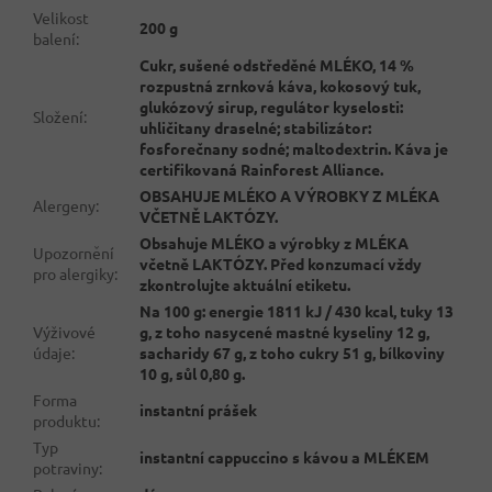
Velikost
200 g
balení
:
Cukr, sušené odstředěné MLÉKO, 14 %
rozpustná zrnková káva, kokosový tuk,
glukózový sirup, regulátor kyselosti:
Složení
:
uhličitany draselné; stabilizátor:
fosforečnany sodné; maltodextrin. Káva je
certifikovaná Rainforest Alliance.
OBSAHUJE MLÉKO A VÝROBKY Z MLÉKA
Alergeny
:
VČETNĚ LAKTÓZY.
Obsahuje MLÉKO a výrobky z MLÉKA
Upozornění
včetně LAKTÓZY. Před konzumací vždy
pro alergiky
:
zkontrolujte aktuální etiketu.
Na 100 g: energie 1811 kJ / 430 kcal, tuky 13
Výživové
g, z toho nasycené mastné kyseliny 12 g,
údaje
:
sacharidy 67 g, z toho cukry 51 g, bílkoviny
10 g, sůl 0,80 g.
Forma
instantní prášek
produktu
:
Typ
instantní cappuccino s kávou a MLÉKEM
potraviny
: