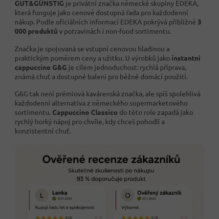
GUT&GÜNSTIG
je privátní značka německé skupiny EDEKA,
která funguje jako cenově dostupná řada pro každodenní
nákup. Podle oficiálních informací EDEKA pokrývá přibližně
3
000 produktů
v potravinách i non-food sortimentu.
Značka je spojovaná se vstupní cenovou hladinou a
praktickým poměrem ceny a užitku. U výrobků jako
instantní
cappuccino G&G
je cílem jednoduchost: rychlá příprava,
známá chuť a dostupné balení pro běžné domácí použití.
G&G tak není prémiová kavárenská značka, ale spíš spolehlivá
každodenní alternativa z německého supermarketového
sortimentu.
Cappuccino Classico
do této role zapadá jako
rychlý horký nápoj pro chvíle, kdy chceš pohodlí a
konzistentní chuť.