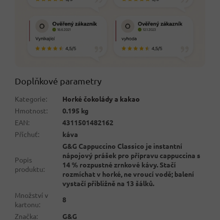
Doplňkové parametry
Kategorie
:
Horké čokolády a kakao
Hmotnost
:
0.195 kg
EAN
:
4311501482162
Příchuť
:
káva
G&G Cappuccino Classico je instantní
nápojový prášek pro přípravu cappuccina s
Popis
14 % rozpustné zrnkové kávy. Stačí
produktu
:
rozmíchat v horké, ne vroucí vodě; balení
vystačí přibližně na 13 šálků.
Množství v
8
kartonu
:
Značka
:
G&G