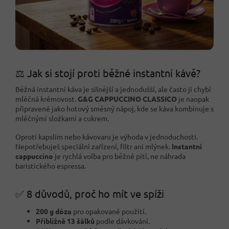
⚖️ Jak si stojí proti běžné instantní kávě?
Běžná instantní káva je silnější a jednodušší, ale často jí chybí
mléčná krémovost.
G&G CAPPUCCINO CLASSICO
je naopak
připravené jako hotový směsný nápoj, kde se káva kombinuje s
mléčnými složkami a cukrem.
Oproti kapslím nebo kávovaru je výhoda v jednoduchosti.
Nepotřebuješ speciální zařízení, filtr ani mlýnek.
Instantní
cappuccino
je rychlá volba pro běžné pití, ne náhrada
baristického espressa.
✅ 8 důvodů, proč ho mít ve spíži
200 g dóza
pro opakované použití.
Přibližně 13 šálků
podle dávkování.