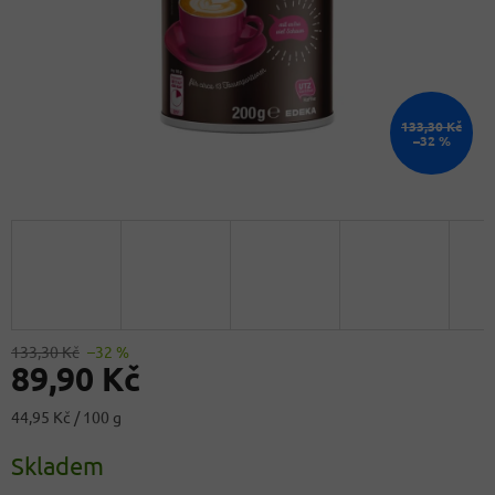
133,30 Kč
–32 %
133,30 Kč
–32 %
89,90 Kč
Měrná
44,95 Kč / 100 g
cena:
Skladem