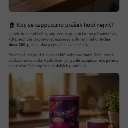
🏠 Kdy se cappuccino prášek hodí nejvíc?
Nejvíc ho oceníš ráno, odpoledne po práci nebo při návštěvě,
když nechceš připravovat espresso a šlehat mléko.
Jedna
dóza 200 g
je skladná a vystačí na více šálků.
Praktické je i použití v kanceláři nebo na chatě. Stačí hrnek,
lžička a horká voda. Výsledkem je
rychlé cappuccino s pěnou
,
které si můžeš dopřát bez dalších pomůcek.