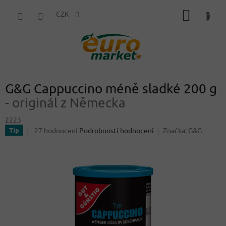
Přejít
NÁKUP
na
CZK
obsah
KOŠÍK
G&G Cappuccino méně sladké 200 g
- originál z Německa
2223
Průměrné
27 hodnocení
Podrobnosti hodnocení
Značka:
G&G
Tip
hodnocení
produktu
je
4,1
z
5
hvězdiček.