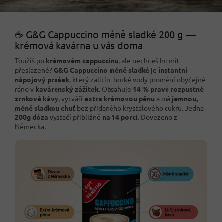
☕ G&G Cappuccino méně sladké 200 g —
krémová kavárna u vás doma
Toužíš po
krémovém cappuccinu
, ale nechceš ho mít
přeslazené?
G&G Cappuccino méně sladké
je
instantní
nápojový prášek
, který zalitím horké vody promění obyčejné
ráno v
kavárenský zážitek
. Obsahuje
14 % pravé rozpustné
zrnkové kávy
, vytváří
extra krémovou pěnu
a má
jemnou,
méně sladkou chuť
bez přidaného krystalového cukru. Jedna
200g dóza
vystačí přibližně
na 14 porcí
. Dovezeno z
Německa.