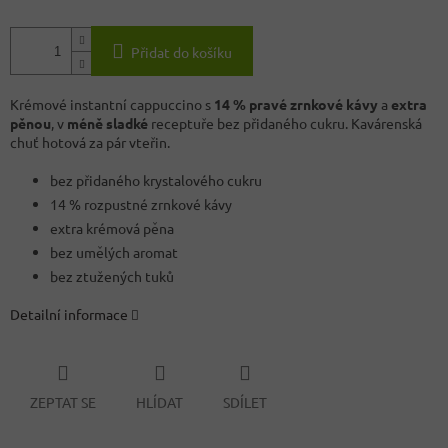
Přidat do košíku
Krémové instantní cappuccino s
14 % pravé zrnkové kávy
a
extra
pěnou
, v
méně sladké
receptuře bez přidaného cukru. Kavárenská
chuť hotová za pár vteřin.
bez přidaného krystalového cukru
14 % rozpustné zrnkové kávy
extra krémová pěna
bez umělých aromat
bez ztužených tuků
Detailní informace
ZEPTAT SE
HLÍDAT
SDÍLET