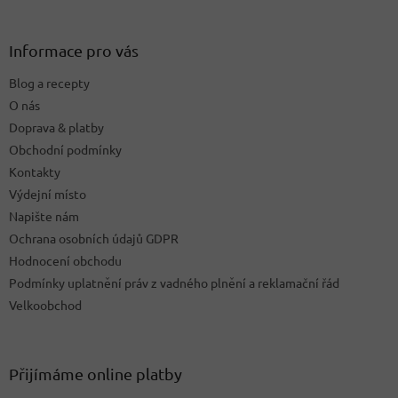
á
p
a
Informace pro vás
t
Blog a recepty
í
O nás
Doprava & platby
Obchodní podmínky
Kontakty
Výdejní místo
Napište nám
Ochrana osobních údajů GDPR
Hodnocení obchodu
Podmínky uplatnění práv z vadného plnění a reklamační řád
Velkoobchod
Přijímáme online platby