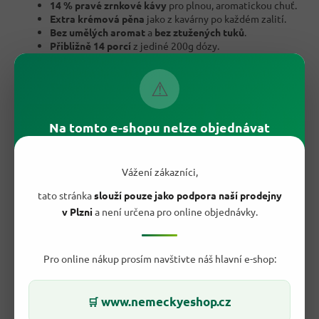
14 % pravé zrnkové kávy
pro plnou, aromatickou chuť.
Extra krémová pěna
jako z kavárny po každém zalití.
Bez umělých aromat
a
bez ztužených tuků
.
Přibližně 14 porcí
z jediné 200g dózy.
Hotovo za pár vteřin
— stačí horká voda a lžička.
Praktická dóza
, která chrání prášek před vlhkostí.
⚠
Skvělý poměr ceny a kvality
od německé značky G&G.
Na tomto e-shopu nelze objednávat
Vážení zákazníci,
tato stránka
slouží pouze jako podpora naší prodejny
v Plzni
a není určena pro online objednávky.
Pro online nákup prosím navštivte náš hlavní e-shop:
www.nemeckyeshop.cz
🛒