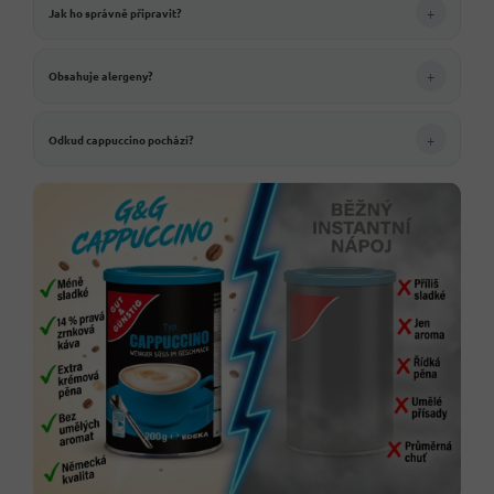
+
Jak ho správně připravit?
+
Obsahuje alergeny?
+
Odkud cappuccino pochází?