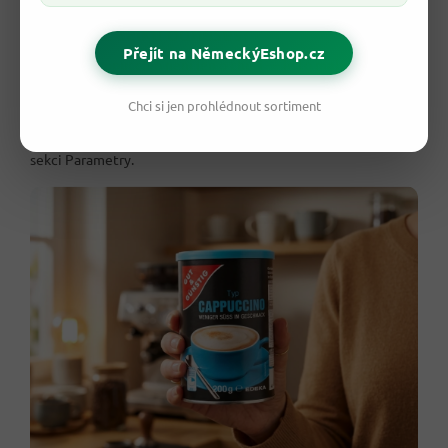
💪 Co si z šálku odneseš?
Přejít na NěmeckýEshop.cz
Krémové cappuccino není jen o chuti — je to
malý rituál
pohody
. Šálek dodá
příjemné kávové povzbuzení
z pravé
zrnkové kávy a zároveň
sametovou mléčnou jemnost
. Díky
Chci si jen prohlédnout sortiment
méně sladké receptuře
si ho dopřeješ
bez zbytečné dávky
cukru
. Kompletní složení a výživové údaje na 100 g najdeš v
sekci Parametry.