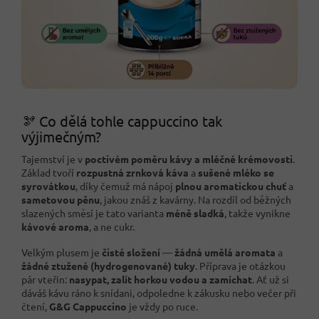
🫘 Co dělá tohle cappuccino tak
výjimečným?
Tajemství je v
poctivém poměru kávy a mléčné krémovosti
.
Základ tvoří
rozpustná zrnková káva
a
sušené mléko se
syrovátkou
, díky čemuž má nápoj
plnou aromatickou chuť
a
sametovou pěnu
, jakou znáš z kavárny. Na rozdíl od běžných
slazených směsí je tato varianta
méně sladká
, takže vynikne
kávové aroma
, a ne cukr.
Velkým plusem je
čisté složení
—
žádná umělá aromata
a
žádné ztužené (hydrogenované) tuky
. Příprava je otázkou
pár vteřin:
nasypat, zalít horkou vodou a zamíchat
. Ať už si
dáváš kávu ráno k snídani, odpoledne k zákusku nebo večer při
čtení,
G&G Cappuccino
je vždy po ruce.