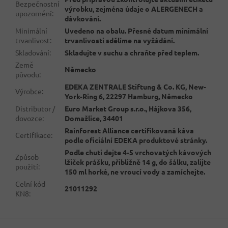
Bezpečnostní
výrobku, zejména údaje o ALERGENECH a
upozornění
:
dávkování.
Minimální
Uvedeno na obalu. Přesné datum minimální
trvanlivost
:
trvanlivosti sdělíme na vyžádání.
Skladování
:
Skladujte v suchu a chraňte před teplem.
Země
Německo
původu
:
EDEKA ZENTRALE Stiftung & Co. KG, New-
Výrobce
:
York-Ring 6, 22297 Hamburg, Německo
Distributor /
Euro Market Group s.r.o., Hájkova 356,
dovozce
:
Domažlice, 34401
Rainforest Alliance certifikovaná káva
Certifikace
:
podle oficiální EDEKA produktové stránky.
Podle chuti dejte 4-5 vrchovatých kávových
Způsob
lžiček prášku, přibližně 14 g, do šálku, zalijte
použití
:
150 ml horké, ne vroucí vody a zamíchejte.
Celní kód
21011292
KN8
:
Z