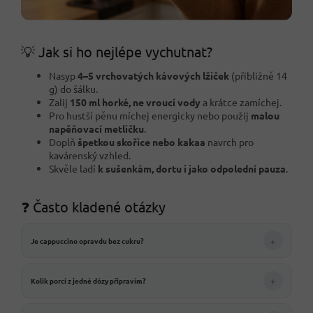
💡 Jak si ho nejlépe vychutnat?
Nasyp
4–5 vrchovatých kávových lžiček
(přibližně 14
g) do šálku.
Zalij
150 ml horké, ne vroucí vody
a krátce zamíchej.
Pro hustší pěnu míchej energicky nebo použij
malou
napěňovací metličku
.
Doplň
špetkou skořice nebo kakaa
navrch pro
kavárenský vzhled.
Skvěle ladí
k sušenkám, dortu i jako odpolední pauza
.
❓ Často kladené otázky
+
Je cappuccino opravdu bez cukru?
+
Kolik porcí z jedné dózy připravím?