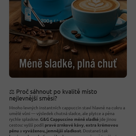
⚖️ Proč sáhnout po kvalitě místo
nejlevnější směsi?
Mnoho levných instantních cappuccin staví hlavně na cukru a
umělé vůni — výsledek chutná sladce, ale plytce a pěna
rychle splaskne.
G&G Cappuccino méně sladké
jde jinou
cestou: vyšší podíl
pravé zrnkové kávy
,
extra krémovou
pěnu
a
vyváženou, jemnější sladkost
. Dostaneš tak