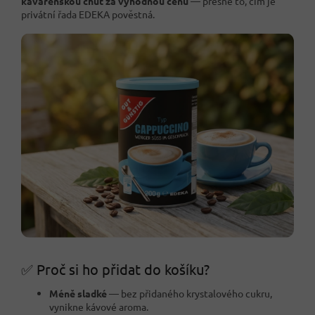
kavárenskou chuť za výhodnou cenu
— přesně to, čím je
privátní řada EDEKA pověstná.
✅ Proč si ho přidat do košíku?
Méně sladké
— bez přidaného krystalového cukru,
vynikne kávové aroma.