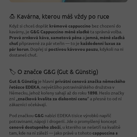
🍮 Kavárna, kterou máš vždy po ruce
Když si chceš dopřát
krémové cappuccino
bez chození do
kavárny, je
G&G Cappuccino méně sladké
ta správná volba.
Pravá zrnková káva
,
sametová pěna
a
jemná, méně sladká
chuť
připravené za pár vteřin — to je
každodenní luxus za
pár korun
. Dopřej si
poctivou kávovou pauzu
, kdykoli na ni
dostaneš chuť.
🏷️ O značce G&G (Gut & Günstig)
Gut & Günstig
je hlavní
privátní cenová značka německého
řetězce EDEKA
, největšího potravinářského družstva v
Německu, jehož kořeny sahají až do roku
1898
. Heslo značky
zní „
značková kvalita za diskontní cenu
“ a přesně to od ní
zákazníci očekávají.
Pod značkou
G&G
nabízí EDEKA tisíce výrobků napříč
potravinami, nápoji i drogerií. Jde o promyšlený koncept
cenově dostupného zboží
, u kterého se nešetří na kvalitě
tam, kde na ní záleží — jako právě u tohoto
cappuccina s