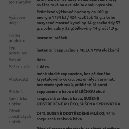
pro alergiky
:
ověřte také na aktuálním obalu výrobku.
Průměrné výživové hodnoty na 100 g:
Výživové
energie 1784 kJ / 424 kcal; tuk 15 g, z toho
údaje
:
nasycené mastné kyseliny 14 g; sacharidy 57
g, z toho cukry 32 g; bílkoviny 14 g; sůl 1,9 g.
Forma
instantní prášek
produktu
:
Typ
instantní cappuccino s MLÉČNÝMI složkami
potraviny
:
Balení
:
dóza
Počet kusů
:
1 dóza
méně sladké cappuccino, bez přidaného
Vlastnosti
:
krystalového cukru, bez umělých aromat,
bez ztužených tuků, přibližně 14 porcí
Příchuť
:
cappuccino a káva s MLÉČNOU chutí
Specifická
rozpustná zrnková káva, SUŠENÉ
složka
:
ODSTŘEDĚNÉ MLÉKO, SUŠENÁ SYROVÁTKA
Obsah
24 % SUŠENÉ ODSTŘEDĚNÉ MLÉKO; 14 %
specifických
rozpustná zrnková káva
složek
:
Před přípravou zkontrolujte aktuální etiketu