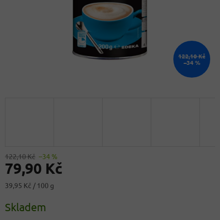
122,10 Kč
–34 %
122,10 Kč
–34 %
79,90 Kč
Měrná
39,95 Kč / 100 g
cena:
Skladem