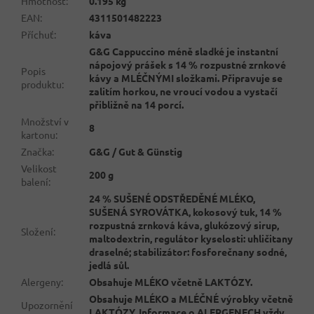
Hmotnost
:
0.195 kg
EAN
:
4311501482223
Příchuť
:
káva
G&G Cappuccino méně sladké je instantní
nápojový prášek s 14 % rozpustné zrnkové
Popis
kávy a MLÉČNÝMI složkami. Připravuje se
produktu
:
zalitím horkou, ne vroucí vodou a vystačí
přibližně na 14 porcí.
Množství v
8
kartonu
:
Značka
:
G&G / Gut & Günstig
Velikost
200 g
balení
:
24 % SUŠENÉ ODSTŘEDĚNÉ MLÉKO,
SUŠENÁ SYROVÁTKA, kokosový tuk, 14 %
rozpustná zrnková káva, glukózový sirup,
Složení
:
maltodextrin, regulátor kyselosti: uhličitany
draselné; stabilizátor: fosforečnany sodné,
jedlá sůl.
Alergeny
:
Obsahuje MLÉKO včetně LAKTÓZY.
Obsahuje MLÉKO a MLÉČNÉ výrobky včetně
Upozornění
LAKTÓZY. Informace o ALERGENECH vždy