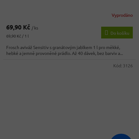
Vyprodáno
Průměrné
hodnocení
69,90 Kč
produktu
/ ks
Do košíku
je
Měrná
69,90 Kč / 1 l
3,6
cena:
z
Frosch aviváž Sensitiv s granátovým jablkem 1 l pro měkké,
5
hebké a jemně provoněné prádlo. Až 40 dávek, bez barviv a...
hvězdiček.
Kód:
3126