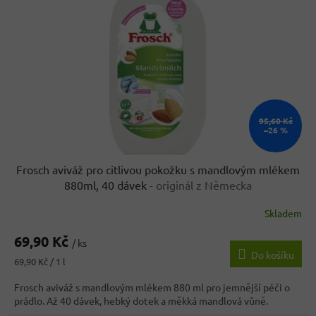
95,60 Kč
–26 %
Frosch aviváž pro citlivou pokožku s mandlovým mlékem
880ml, 40 dávek
- originál z Německa
Skladem
Průměrné
hodnocení
69,90 Kč
produktu
/ ks
Do košíku
je
Měrná
69,90 Kč / 1 l
3,9
cena:
z
Frosch aviváž s mandlovým mlékem 880 ml pro jemnější péči o
5
prádlo. Až 40 dávek, hebký dotek a měkká mandlová vůně.
hvězdiček.