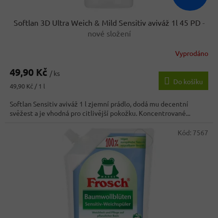
Softlan 3D Ultra Weich & Mild Sensitiv aviváž 1l 45 PD
-
nové složení
Vyprodáno
Průměrné
hodnocení
49,90 Kč
produktu
/ ks
Do košíku
je
Měrná
49,90 Kč / 1 l
3,3
cena:
z
Softlan Sensitiv aviváž 1 l zjemní prádlo, dodá mu decentní
5
svěžest a je vhodná pro citlivější pokožku. Koncentrované...
hvězdiček.
Kód:
7567