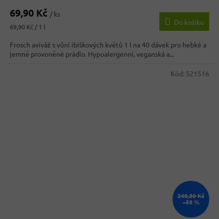
69,90 Kč
/ ks
Do košíku
Měrná
69,90 Kč / 1 l
cena:
Frosch aviváž s vůní ibiškových květů 1 l na 40 dávek pro hebké a
jemně provoněné prádlo. Hypoalergenní, veganská a...
Kód:
521516
240,80 Kč
–58 %