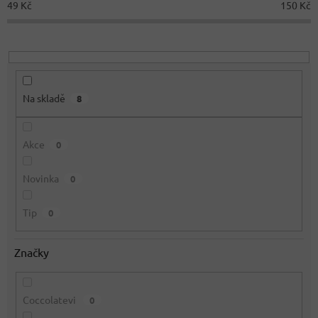
49
Kč
150
Kč
k
t
ů
Na skladě
8
Akce
0
Novinka
0
Tip
0
Značky
Coccolatevi
0