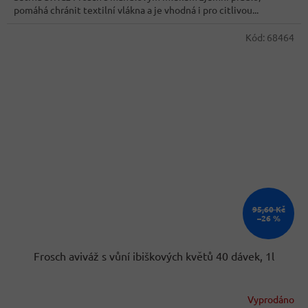
pomáhá chránit textilní vlákna a je vhodná i pro citlivou...
Kód:
68464
95,60 Kč
–26 %
Frosch aviváž s vůní ibiškových květů 40 dávek, 1l
Vyprodáno