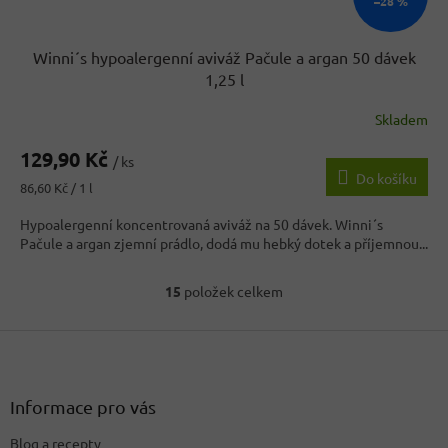
–28 %
Winni´s hypoalergenní aviváž Pačule a argan 50 dávek
1,25 l
Skladem
129,90 Kč
/ ks
Do košíku
Měrná
86,60 Kč / 1 l
cena:
Hypoalergenní koncentrovaná aviváž na 50 dávek. Winni´s
Pačule a argan zjemní prádlo, dodá mu hebký dotek a příjemnou...
15
položek celkem
O
v
Z
l
á
á
d
p
a
a
Informace pro vás
c
t
í
Blog a recepty