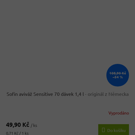
108,90 Kč
–54 %
Sofin aviváž Sensitive 70 dávek 1,4 l
- originál z Německa
Vyprodáno
49,90 Kč
/ ks
Do košíku
Měrná
0,71 Kč / 1 ks