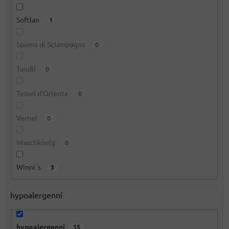
Softlan
1
Spuma di Sciampagna
0
Tandil
0
Tesori d'Oriente
0
Vernel
0
Waschkönig
0
Winni´s
3
hypoalergenní
hypoalergenní
15