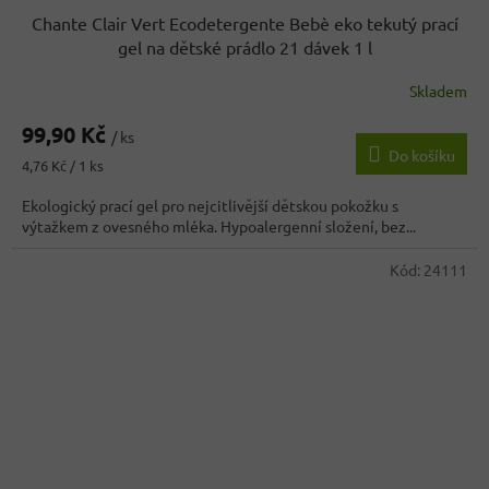
Chante Clair Vert Ecodetergente Bebè eko tekutý prací
gel na dětské prádlo 21 dávek 1 l
Skladem
99,90 Kč
/ ks
Do košíku
Měrná
4,76 Kč / 1 ks
cena:
Ekologický prací gel pro nejcitlivější dětskou pokožku s
výtažkem z ovesného mléka. Hypoalergenní složení, bez...
Kód:
24111