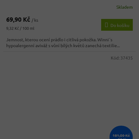
Skladem
69,90 Kč
/ ks
Do košíku
Měrná
9,32 Kč / 100 ml
cena:
Jemnost, kterou ocení prádlo i citlivá pokožka. Winni´s
hypoalergenní aviváž s vůní bílých květů zanechá textilie...
Kód:
37435
181,50 Kč