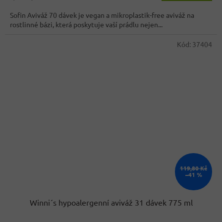
cena:
Sofin Aviváž 70 dávek je vegan a mikroplastik-free aviváž na
rostlinné bázi, která poskytuje vaší prádlu nejen...
Kód:
37404
119,80 Kč
–41 %
Winni´s hypoalergenní aviváž 31 dávek 775 ml