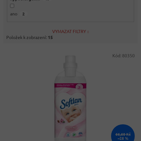
ano
2
VYMAZAT FILTRY
Položek k zobrazení:
15
V
Kód:
80350
ý
p
i
s
p
r
o
d
u
k
t
ů
66,60 Kč
–25 %