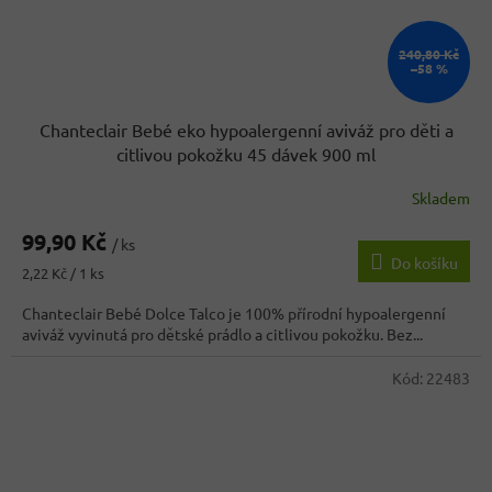
240,80 Kč
–58 %
Chanteclair Bebé eko hypoalergenní aviváž pro děti a
citlivou pokožku 45 dávek 900 ml
Skladem
99,90 Kč
/ ks
Do košíku
Měrná
2,22 Kč / 1 ks
cena:
Chanteclair Bebé Dolce Talco je 100% přírodní hypoalergenní
aviváž vyvinutá pro dětské prádlo a citlivou pokožku. Bez...
Kód:
22483