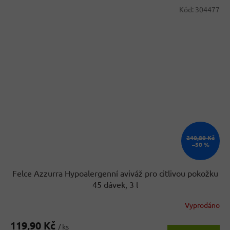
Kód:
304477
240,80 Kč
–50 %
Felce Azzurra Hypoalergenní aviváž pro citlivou pokožku
45 dávek, 3 l
Vyprodáno
119,90 Kč
/ ks