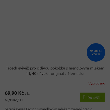
95,60 Kč
–26 %
Frosch aviváž pro citlivou pokožku s mandlovým mlékem
1 l, 40 dávek
- originál z Německa
Vyprodáno
69,90 Kč
/ ks
Do košíku
Měrná
69,90 Kč / 1 l
cena:
Šetrná aviváž Frosch s mandlovým mlékem zjemní prádlo,