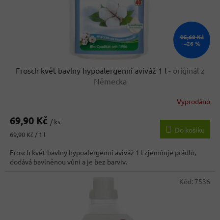
95,60 Kč
–26 %
Frosch květ bavlny hypoalergenní aviváž 1 l
- originál z
Německa
Vyprodáno
Průměrné
hodnocení
69,90 Kč
produktu
/ ks
Do košíku
je
Měrná
69,90 Kč / 1 l
4,2
cena:
z
Frosch květ bavlny hypoalergenní aviváž 1 l zjemňuje prádlo,
5
dodává bavlněnou vůni a je bez barviv.
hvězdiček.
Kód:
7536