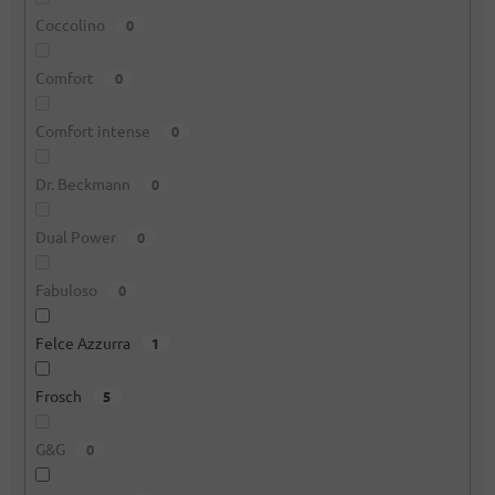
Coccolino
0
Comfort
0
Comfort intense
0
Dr. Beckmann
0
Dual Power
0
Fabuloso
0
Felce Azzurra
1
Frosch
5
G&G
0