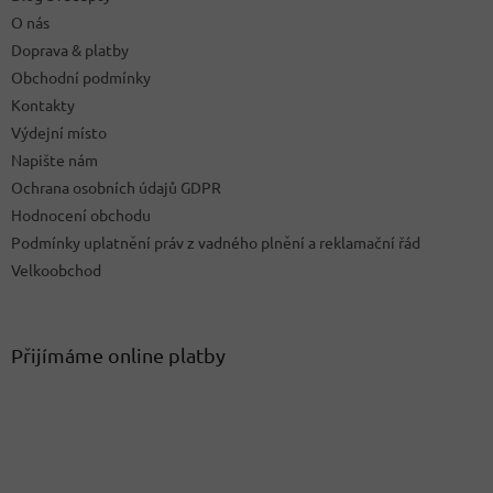
í
p
O nás
r
v
Doprava & platby
k
Obchodní podmínky
y
Kontakty
v
ý
Výdejní místo
p
Napište nám
i
Ochrana osobních údajů GDPR
s
u
Hodnocení obchodu
Podmínky uplatnění práv z vadného plnění a reklamační řád
Velkoobchod
Přijímáme online platby