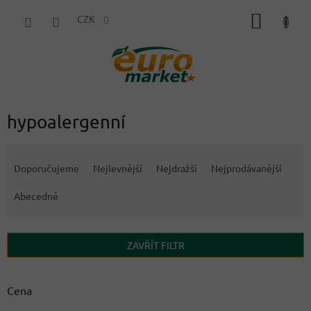
Přejít
NÁKUP
na
CZK
obsah
KOŠÍK
hypoalergenní
Ř
a
Doporučujeme
Nejlevnější
Nejdražší
Nejprodávanější
z
e
Abecedně
n
í
p
ZAVŘÍT FILTR
r
o
d
Cena
u