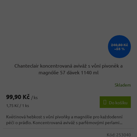
240,80 Kč
–58 %
Chanteclair koncentrovaná aviváž s vůní pivoněk a
magnólie 57 dávek 1140 ml
Skladem
99,90 Kč
/ ks
Do košíku
Měrná
1,75 Kč / 1 ks
cena:
Květinová hebkost s vůní pivoňky a magnólie pro každodenní
péči o prádlo. Koncentrovaná aviváž s parfémovými perlami...
Kód:
253040