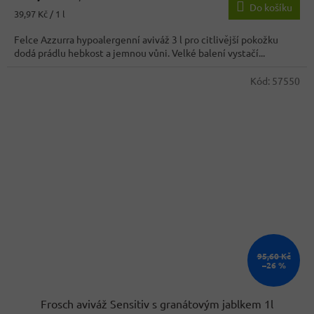
Do košíku
Měrná
39,97 Kč / 1 l
cena:
Felce Azzurra hypoalergenní aviváž 3 l pro citlivější pokožku
dodá prádlu hebkost a jemnou vůni. Velké balení vystačí...
Kód:
57550
95,60 Kč
–26 %
Frosch aviváž Sensitiv s granátovým jablkem 1l