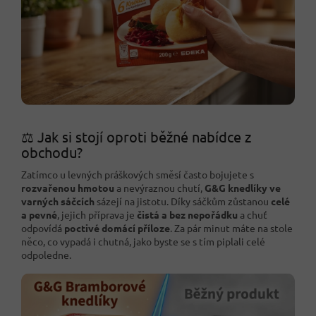
⚖️ Jak si stojí oproti běžné nabídce z
obchodu?
Zatímco u levných práškových směsí často bojujete s
rozvařenou hmotou
a nevýraznou chutí,
G&G knedlíky ve
varných sáčcích
sázejí na jistotu. Díky sáčkům zůstanou
celé
a pevné
, jejich příprava je
čistá a bez nepořádku
a chuť
odpovídá
poctivé domácí příloze
. Za pár minut máte na stole
něco, co vypadá i chutná, jako byste se s tím piplali celé
odpoledne.