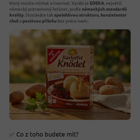
který musíte míchat a tvarovat. Vyrábí je
EDEKA
, největší
německý potravinový řetězec, podle
německých standardů
kvality
. Dostáváte tak
spolehlivou strukturu
,
konzistentní
chuť
a
poctivou přílohu
bez práce navíc.
✅ Co z toho budete mít?