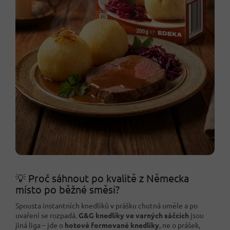
💡 Proč sáhnout po kvalitě z Německa
místo po běžné směsi?
Spousta instantních knedlíků v prášku chutná uměle a po
uvaření se rozpadá.
G&G knedlíky ve varných sáčcích
jsou
jiná liga – jde o
hotové formované knedlíky
, ne o prášek,