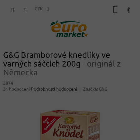
Přejít
NÁKUP
na
CZK
obsah
KOŠÍK
G&G Bramborové knedlíky ve
varných sáčcích 200g
- originál z
Německa
3874
Průměrné
31 hodnocení
Podrobnosti hodnocení
Značka:
G&G
hodnocení
produktu
je
3,7
z
5
hvězdiček.