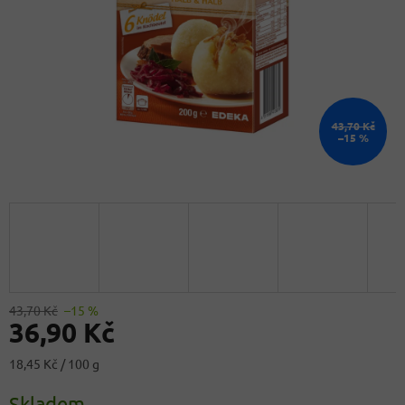
43,70 Kč
–15 %
43,70 Kč
–15 %
36,90 Kč
Měrná
18,45 Kč / 100 g
cena:
Skladem