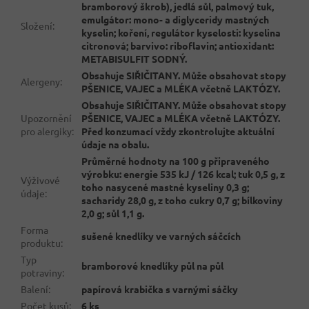
bramborový škrob), jedlá sůl, palmový tuk,
emulgátor: mono- a diglyceridy mastných
Složení
:
kyselin; koření, regulátor kyselosti: kyselina
citronová; barvivo: riboflavin; antioxidant:
METABISULFIT SODNÝ.
Obsahuje SIŘIČITANY. Může obsahovat stopy
Alergeny
:
PŠENICE, VAJEC a MLÉKA včetně LAKTÓZY.
Obsahuje SIŘIČITANY. Může obsahovat stopy
Upozornění
PŠENICE, VAJEC a MLÉKA včetně LAKTÓZY.
pro alergiky
:
Před konzumací vždy zkontrolujte aktuální
údaje na obalu.
Průměrné hodnoty na 100 g připraveného
výrobku: energie 535 kJ / 126 kcal; tuk 0,5 g, z
Výživové
toho nasycené mastné kyseliny 0,3 g;
údaje
:
sacharidy 28,0 g, z toho cukry 0,7 g; bílkoviny
2,0 g; sůl 1,1 g.
Forma
sušené knedlíky ve varných sáčcích
produktu
:
Typ
bramborové knedlíky půl na půl
potraviny
:
Balení
:
papírová krabička s varnými sáčky
Počet kusů
:
6 ks