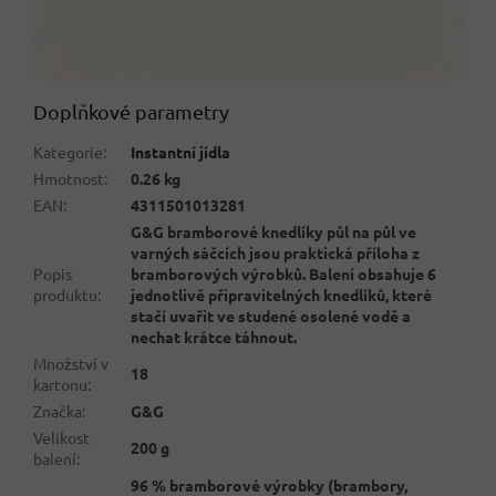
Doplňkové parametry
Kategorie
:
Instantní jídla
Hmotnost
:
0.26 kg
EAN
:
4311501013281
G&G bramborové knedlíky půl na půl ve
varných sáčcích jsou praktická příloha z
Popis
bramborových výrobků. Balení obsahuje 6
produktu
:
jednotlivě připravitelných knedlíků, které
stačí uvařit ve studené osolené vodě a
nechat krátce táhnout.
Množství v
18
kartonu
:
Značka
:
G&G
Velikost
200 g
balení
:
96 % bramborové výrobky (brambory,