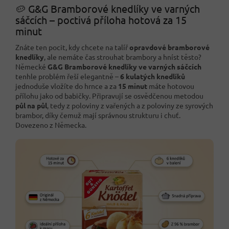
🥔 G&G Bramborové knedlíky ve varných
sáčcích – poctivá příloha hotová za 15
minut
Znáte ten pocit, kdy chcete na talíř
opravdové bramborové
knedlíky
, ale nemáte čas strouhat brambory a hníst těsto?
Německé
G&G Bramborové knedlíky ve varných sáčcích
tenhle problém řeší elegantně –
6 kulatých knedlíků
jednoduše vložíte do hrnce a za
15 minut
máte hotovou
přílohu jako od babičky. Připravují se osvědčenou metodou
půl na půl
, tedy z poloviny z vařených a z poloviny ze syrových
brambor, díky čemuž mají správnou strukturu i chuť.
Dovezeno z Německa.