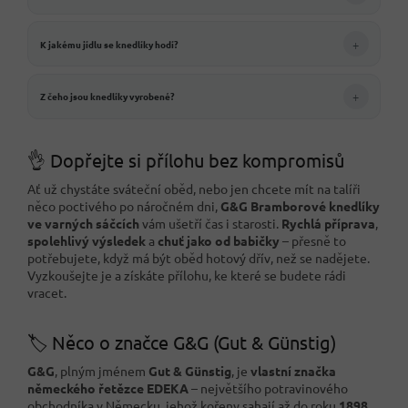
+
K jakému jídlu se knedlíky hodí?
+
Z čeho jsou knedlíky vyrobené?
👌 Dopřejte si přílohu bez kompromisů
Ať už chystáte sváteční oběd, nebo jen chcete mít na talíři
něco poctivého po náročném dni,
G&G Bramborové knedlíky
ve varných sáčcích
vám ušetří čas i starosti.
Rychlá příprava
,
spolehlivý výsledek
a
chuť jako od babičky
– přesně to
potřebujete, když má být oběd hotový dřív, než se nadějete.
Vyzkoušejte je a získáte přílohu, ke které se budete rádi
vracet.
🏷️ Něco o značce G&G (Gut & Günstig)
G&G
, plným jménem
Gut & Günstig
, je
vlastní značka
německého řetězce EDEKA
– největšího potravinového
obchodníka v Německu, jehož kořeny sahají až do roku
1898
.