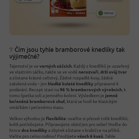
❔ Čím jsou tyhle bramborové knedlíky tak
výjimečné?
Tajemství je ve
varných sáčcích
. Každý z knedlíků je uzavřený
ve vlastním sáčku, takže se ve vodě
nerozvaří
,
drží svůj tvar
a zůstane krásně celistvý. Žádné rozpadlé kusy, žádná
zakalená voda – jen
hladké kulaté knedlíky
připravené k
podávání. Recept staví na
96 % bramborových výrobcích
, k
tomu špetka soli a jemného koření. Výsledkem je
jemně
kořeněná bramborová chuť
, která se hodí ke klasickým
omáčkám i pečenému masu.
Velkou výhodou je
flexibilita
: uvaříte si přesně tolik knedlíků,
kolik potřebujete. Připravujete oběd jen pro sebe? Hoďte do
hrnce
dva knedlíky
a zbytek zůstane v krabičce na příště.
Vaříte pro celou rodinu? Použijete
všech 6 kusů
. Tahle