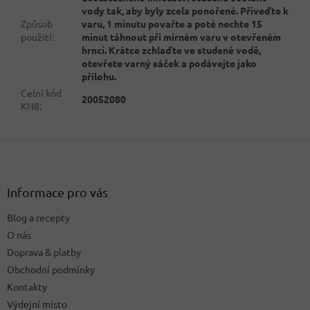
vody tak, aby byly zcela ponořené. Přiveďte k
Způsob
varu, 1 minutu povařte a poté nechte 15
použití
:
minut táhnout při mírném varu v otevřeném
hrnci. Krátce zchlaďte ve studené vodě,
otevřete varný sáček a podávejte jako
přílohu.
Celní kód
20052080
KN8
:
Z
á
p
a
Informace pro vás
t
Blog a recepty
í
O nás
Doprava & platby
Obchodní podmínky
Kontakty
Výdejní místo