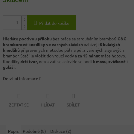
Přidat do košíku
Hledáte
poctivou přílohu
bez práce se strouháním brambor?
G&G
bramborové knedlíky ve varných sáčcích
nabízejí
6 kulatých
knedlíků
připravených metodou půl na půl z vařených a syrových
brambor. Stačí je vložit do vroucí vody a za
15 minut
máte hotovo.
Knedlíky
drží tvar
, nerozvaří se a skvěle se hodí
k masu, svíčkové i
guláši
.
Detailní informace
ZEPTAT SE
HLÍDAT
SDÍLET
Popis
Podobné (8)
Diskuze (2)