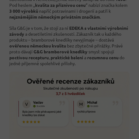
Pod heslem „
kvalita za příznivou cenu
“ nabízí značka kolem
3 000 výrobků
napříč potravinami i drogerií a patří k
nejznámějším německým privátním značkám
.
Síla G&G je v tom, že stojí za ní
EDEKA s vlastními výrobními
závody
a desetiletími zkušeností. Zákazník tak u každého
produktu – bramborové knedlíky nevyjímaje – dostává
ověřenou německou kvalitu
bez zbytečné přirážky. Právě
proto dávají
G&G bramborové knedlíky
smysl: spojují
poctivou recepturu
,
praktické balení
a
rozumnou cenu
do
jedné příjemně spolehlivé přílohy.