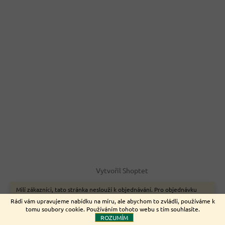
Vytvořil Shoptet
Milí zákazníci, tato stránka neslouží k objednávání. Pro objednávku
zboží on-line využijte naše webové stránky www.nemeckyeshop.cz
Copyright 2026
Euromarket
. Všechna práva vyhrazena.
Rádi vám upravujeme nabídku na míru, ale abychom to zvládli, používáme k
Děkujeme.
tomu soubory cookie. Používáním tohoto webu s tím souhlasíte.
ROZUMÍM