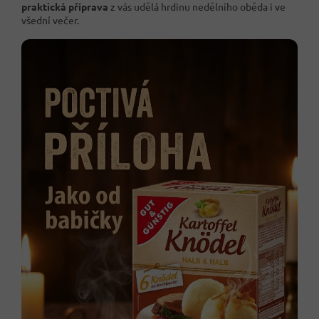
praktická příprava
z vás udělá hrdinu nedělního oběda i ve
všední večer.