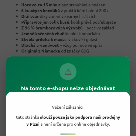
Hotovo za 15 minut
bez strouhání a hnětení
6 kulatých knedlíků
v praktickém balení 200 g
Drží tvar
díky vaření ve varných sáčcích
Připravíte jen tolik kusů
, kolik právě potřebujete
Z 96 % bramborových výrobků
– poctivý základ
Jemně kořeněná chuť
ideální k omáčkám
Skvělá příloha k masu
, svíčkové i guláši
Dlouhá trvanlivost
– vždy po ruce ve spíži
Originál z Německa
od značky G&G
⚠
Na tomto e-shopu nelze objednávat
Vážení zákazníci,
tato stránka
slouží pouze jako podpora naší prodejny
v Plzni
a není určena pro online objednávky.