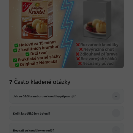
❓ Často kladené otázky
+
Jak se G&G bramborové knedlíky připravují?
+
Kolik knedlíků je v balení?
+
Rozvaří se knedlíky ve vodě?