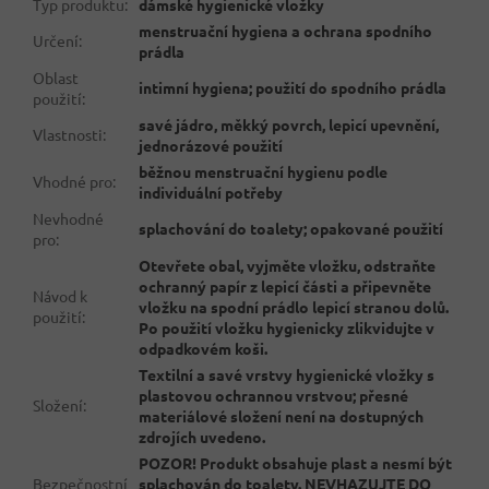
Typ produktu
:
dámské hygienické vložky
menstruační hygiena a ochrana spodního
Určení
:
prádla
Oblast
intimní hygiena; použití do spodního prádla
použití
:
savé jádro, měkký povrch, lepicí upevnění,
Vlastnosti
:
jednorázové použití
běžnou menstruační hygienu podle
Vhodné pro
:
individuální potřeby
Nevhodné
splachování do toalety; opakované použití
pro
:
Otevřete obal, vyjměte vložku, odstraňte
ochranný papír z lepicí části a připevněte
Návod k
vložku na spodní prádlo lepicí stranou dolů.
použití
:
Po použití vložku hygienicky zlikvidujte v
odpadkovém koši.
Textilní a savé vrstvy hygienické vložky s
plastovou ochrannou vrstvou; přesné
Složení
:
materiálové složení není na dostupných
zdrojích uvedeno.
POZOR! Produkt obsahuje plast a nesmí být
Bezpečnostní
splachován do toalety. NEVHAZUJTE DO