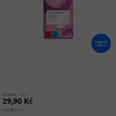
59,30 Kč
–49 %
59,30 Kč
–49 %
29,90 Kč
Měrná
1,99 Kč / 1 ks
cena: