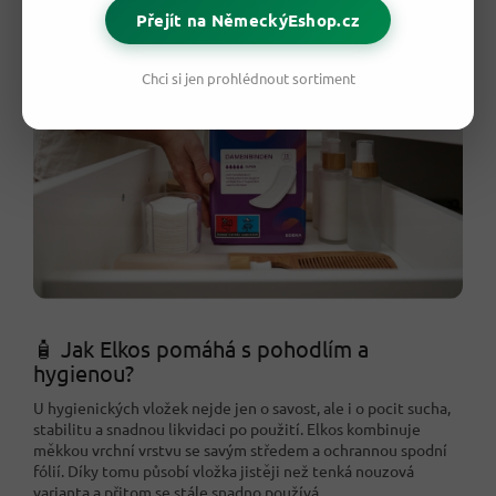
Přejít na NěmeckýEshop.cz
Chci si jen prohlédnout sortiment
🧴 Jak Elkos pomáhá s pohodlím a
hygienou?
U hygienických vložek nejde jen o savost, ale i o pocit sucha,
stabilitu a snadnou likvidaci po použití. Elkos kombinuje
měkkou vrchní vrstvu se savým středem a ochrannou spodní
fólií. Díky tomu působí vložka jistěji než tenká nouzová
varianta a přitom se stále snadno používá.