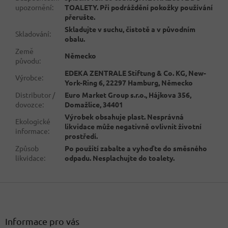
upozornění
:
TOALETY. Při podráždění pokožky používání
přerušte.
Skladujte v suchu, čistotě a v původním
Skladování
:
obalu.
Země
Německo
původu
:
EDEKA ZENTRALE Stiftung & Co. KG, New-
Výrobce
:
York-Ring 6, 22297 Hamburg, Německo
Distributor /
Euro Market Group s.r.o., Hájkova 356,
dovozce
:
Domažlice, 34401
Výrobek obsahuje plast. Nesprávná
Ekologické
likvidace může negativně ovlivnit životní
informace
:
prostředí.
Způsob
Po použití zabalte a vyhoďte do směsného
likvidace
:
odpadu. Nesplachujte do toalety.
Z
á
p
a
Informace pro vás