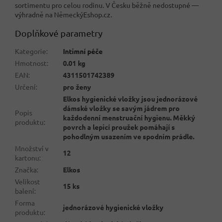
sortimentu pro celou rodinu. V Česku běžně nedostupné —
výhradně na NěmeckýEshop.cz.
Doplňkové parametry
Kategorie
:
Intimní péče
Hmotnost
:
0.01 kg
EAN
:
4311501742389
Určení
:
pro ženy
Elkos hygienické vložky jsou jednorázové
dámské vložky se savým jádrem pro
Popis
každodenní menstruační hygienu. Měkký
produktu
:
povrch a lepicí proužek pomáhají s
pohodlným usazením ve spodním prádle.
Množství v
12
kartonu
:
Značka
:
Elkos
Velikost
15 ks
balení
:
Forma
jednorázové hygienické vložky
produktu
: