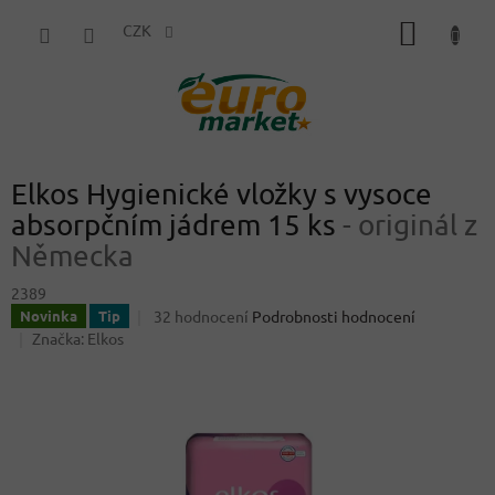
Přejít
NÁKUP
na
CZK
obsah
KOŠÍK
Elkos Hygienické vložky s vysoce
absorpčním jádrem 15 ks
- originál z
Německa
2389
Průměrné
32 hodnocení
Podrobnosti hodnocení
Novinka
Tip
hodnocení
Značka:
Elkos
produktu
je
4,0
z
5
hvězdiček.