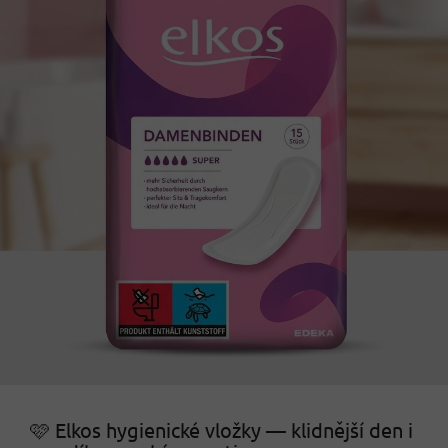
🩷 Elkos hygienické vložky — klidnější den i