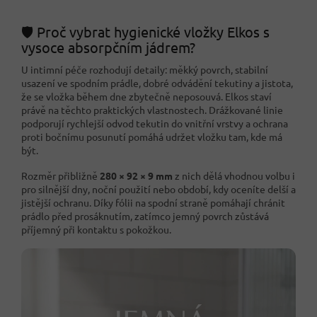
🛡️ Proč vybrat hygienické vložky Elkos s
vysoce absorpčním jádrem?
U intimní péče rozhodují detaily: měkký povrch, stabilní
usazení ve spodním prádle, dobré odvádění tekutiny a jistota,
že se vložka během dne zbytečně neposouvá. Elkos staví
právě na těchto praktických vlastnostech. Drážkované linie
podporují rychlejší odvod tekutin do vnitřní vrstvy a ochrana
proti bočnímu posunutí pomáhá udržet vložku tam, kde má
být.
Rozměr přibližně
280 × 92 × 9 mm
z nich dělá vhodnou volbu i
pro silnější dny, noční použití nebo období, kdy oceníte delší a
jistější ochranu. Díky fólii na spodní straně pomáhají chránit
prádlo před prosáknutím, zatímco jemný povrch zůstává
příjemný při kontaktu s pokožkou.