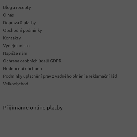
t
Blog a recepty
í
O nás
Doprava & platby
Obchodní podmínky
Kontakty
Výdejní místo
Napište nám
Ochrana osobních údajů GDPR
Hodnocení obchodu
Podmínky uplatnění práv z vadného plnění a reklamační řád
Velkoobchod
Přijímáme online platby