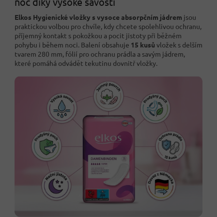
noc díky vysoké savosti
Elkos Hygienické vložky s vysoce absorpčním jádrem
jsou
praktickou volbou pro chvíle, kdy chcete spolehlivou ochranu,
příjemný kontakt s pokožkou a pocit jistoty při běžném
pohybu i během noci. Balení obsahuje
15 kusů
vložek s delším
tvarem 280 mm, fólií pro ochranu prádla a savým jádrem,
které pomáhá odvádět tekutinu dovnitř vložky.