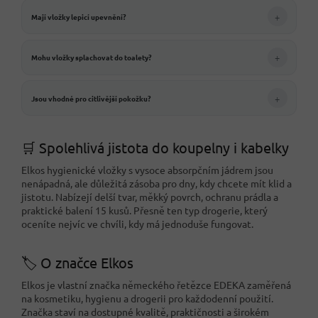
+
Mají vložky lepicí upevnění?
+
Mohu vložky splachovat do toalety?
+
Jsou vhodné pro citlivější pokožku?
🛒 Spolehlivá jistota do koupelny i kabelky
Elkos hygienické vložky s vysoce absorpčním jádrem jsou
nenápadná, ale důležitá zásoba pro dny, kdy chcete mít klid a
jistotu. Nabízejí delší tvar, měkký povrch, ochranu prádla a
praktické balení 15 kusů. Přesně ten typ drogerie, který
oceníte nejvíc ve chvíli, kdy má jednoduše fungovat.
🏷️ O značce Elkos
Elkos je vlastní značka německého řetězce EDEKA zaměřená
na kosmetiku, hygienu a drogerii pro každodenní použití.
Značka staví na dostupné kvalitě, praktičnosti a širokém