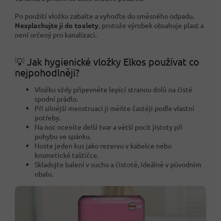
Po použití vložku zabalte a vyhoďte do směsného odpadu.
Nesplachujte ji do toalety
, protože výrobek obsahuje plast a
není určený pro kanalizaci.
💡 Jak hygienické vložky Elkos používat co
nejpohodlněji?
Vložku vždy připevněte lepicí stranou dolů na čisté
spodní prádlo.
Při silnější menstruaci ji měňte častěji podle vlastní
potřeby.
Na noc oceníte delší tvar a větší pocit jistoty při
pohybu ve spánku.
Noste jeden kus jako rezervu v kabelce nebo
kosmetické taštičce.
Skladujte balení v suchu a čistotě, ideálně v původním
obalu.