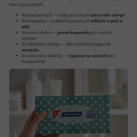
kam si je postavit:
Na pracovní stůl — vždy po ruce při
rýmě nebo alergii
Do koupelny — praktická pomoc při
odlíčení a péči o
pleť
Na noční stolek —
jemné kapesníky
při nočním
smrkání
Do dětského pokoje — děti potřebují kapesník
neustále
Do auta nebo kabelky —
hygiena na cestách
bez
kompromisů