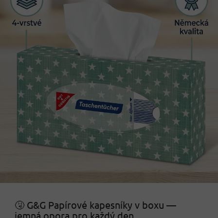
🤧 G&G Papírové kapesníky v boxu —
jemná opora pro každý den