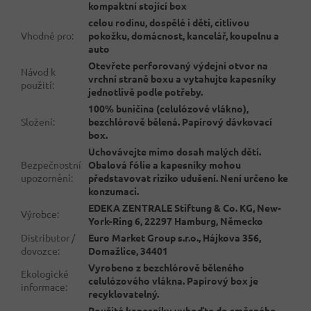
kompaktní stojící box
celou rodinu, dospělé i děti, citlivou
Vhodné pro
:
pokožku, domácnost, kancelář, koupelnu a
auto
Otevřete perforovaný výdejní otvor na
Návod k
vrchní straně boxu a vytahujte kapesníky
použití
:
jednotlivě podle potřeby.
100% buničina (celulózové vlákno),
Složení
:
bezchlórově bělená. Papírový dávkovací
box.
Uchovávejte mimo dosah malých dětí.
Bezpečnostní
Obalová fólie a kapesníky mohou
upozornění
:
představovat riziko udušení. Není určeno ke
konzumaci.
EDEKA ZENTRALE Stiftung & Co. KG, New-
Výrobce
:
York-Ring 6, 22297 Hamburg, Německo
Distributor /
Euro Market Group s.r.o., Hájkova 356,
dovozce
:
Domažlice, 34401
Vyrobeno z bezchlórově běleného
Ekologické
celulózového vlákna. Papírový box je
informace
:
recyklovatelný.
Použité kapesníky vyhoďte do směsného