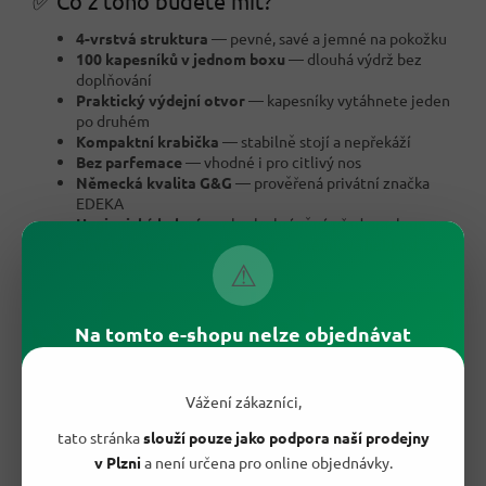
✅ Co z toho budete mít?
4-vrstvá struktura
— pevné, savé a jemné na pokožku
100 kapesníků v jednom boxu
— dlouhá výdrž bez
doplňování
Praktický výdejní otvor
— kapesníky vytáhnete jeden
po druhém
Kompaktní krabička
— stabilně stojí a nepřekáží
Bez parfemace
— vhodné i pro citlivý nos
Německá kvalita G&G
— prověřená privátní značka
EDEKA
Hygienické balení
— obsah chráněný před prachem
Skvělý poměr ceny a kvality
— prémiová hebkost za
rozumnou cenu
⚠
Na tomto e-shopu nelze objednávat
Vážení zákazníci,
tato stránka
slouží pouze jako podpora naší prodejny
v Plzni
a není určena pro online objednávky.