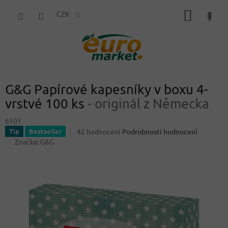
Přejít
NÁKUP
na
CZK
obsah
KOŠÍK
G&G Papírové kapesníky v boxu 4-
vrstvé 100 ks
- originál z Německa
6101
Průměrné
42 hodnocení
Podrobnosti hodnocení
Tip
Bestseller
hodnocení
Značka:
G&G
produktu
je
3,9
z
5
hvězdiček.