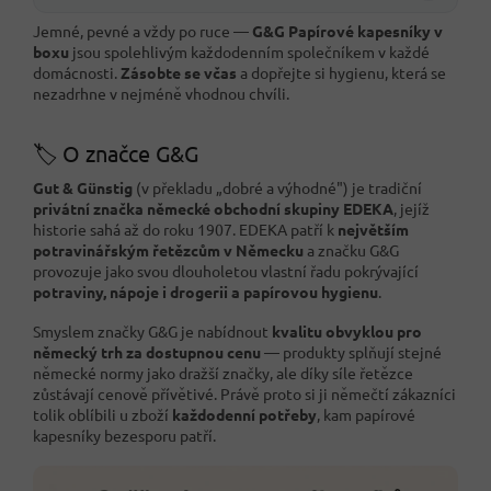
Jemné, pevné a vždy po ruce —
G&G Papírové kapesníky v
boxu
jsou spolehlivým každodenním společníkem v každé
domácnosti.
Zásobte se včas
a dopřejte si hygienu, která se
nezadrhne v nejméně vhodnou chvíli.
🏷️ O značce G&G
Gut & Günstig
(v překladu „dobré a výhodné") je tradiční
privátní značka německé obchodní skupiny EDEKA
, jejíž
historie sahá až do roku 1907. EDEKA patří k
největším
potravinářským řetězcům v Německu
a značku G&G
provozuje jako svou dlouholetou vlastní řadu pokrývající
potraviny, nápoje i drogerii a papírovou hygienu
.
Smyslem značky G&G je nabídnout
kvalitu obvyklou pro
německý trh za dostupnou cenu
— produkty splňují stejné
německé normy jako dražší značky, ale díky síle řetězce
zůstávají cenově přívětivé. Právě proto si ji němečtí zákazníci
tolik oblíbili u zboží
každodenní potřeby
, kam papírové
kapesníky bezesporu patří.