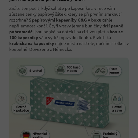
Znáte ten pocit, když saháte po kapesníku a v ruce vám
zůstane tenký papírový šátek, který se při prvním smrknutí
roztrhne? S
papírovými kapesníky G&G v boxu
tahle
nepříjemnost končí. Čtyři vrstvy jemné buničiny drží
pevně
pohromadě
, jsou hebké na dotek i na citlivou pleť a
box se
100 kapesníky
vám vydrží opravdu dlouho. Praktická
krabička na kapesníky
najde místo na stole, nočním stolku i v
koupelně. Dovezeno z Německa.