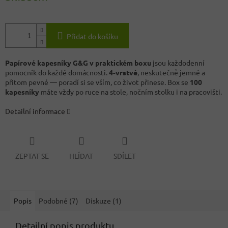
Přidat do košíku
Papírové kapesníky G&G v praktickém boxu
jsou každodenní
pomocník do každé domácnosti.
4-vrstvé
, neskutečně jemné a
přitom pevné — poradí si se vším, co život přinese. Box se
100
kapesníky
máte vždy po ruce na stole, nočním stolku i na pracovišti.
Detailní informace
ZEPTAT SE
HLÍDAT
SDÍLET
Popis
Podobné (7)
Diskuze (1)
Detailní popis produktu