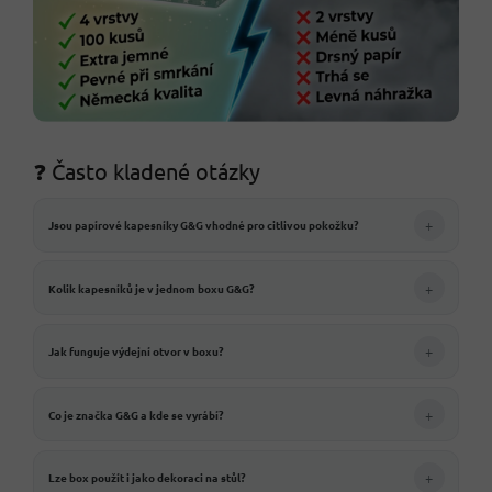
❓ Často kladené otázky
+
Jsou papírové kapesníky G&G vhodné pro citlivou pokožku?
+
Kolik kapesníků je v jednom boxu G&G?
+
Jak funguje výdejní otvor v boxu?
+
Co je značka G&G a kde se vyrábí?
+
Lze box použít i jako dekoraci na stůl?