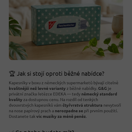
🏆 Jak si stojí oproti běžné nabídce?
Kapesníky v boxu z německých supermarketů bývají citelně
kvalitnější než levné varianty
z běžné nabídky.
G&G
je
privátní značka řetězce EDEKA — tedy
německý standard
kvality
za dostupnou cenu. Na rozdíl od tenkých
dvouvrstvých kapesníků vám
čtyřvrstvá struktura
nevytvoří
na nose papírový prach a
nerozpadne se
při prvním použití.
Dostanete tak
víc muziky za méně peněz
.