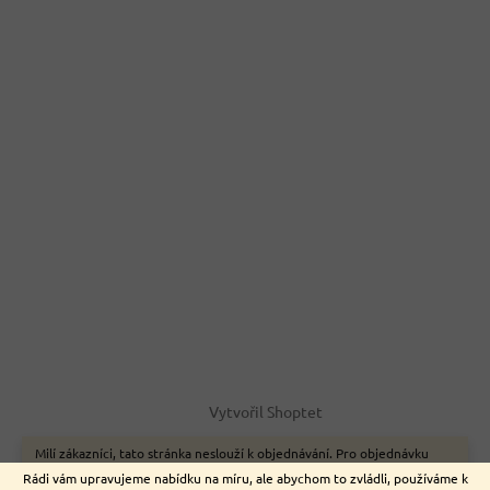
Vytvořil Shoptet
Milí zákazníci, tato stránka neslouží k objednávání. Pro objednávku
zboží on-line využijte naše webové stránky www.nemeckyeshop.cz
Copyright 2026
Euromarket
. Všechna práva vyhrazena.
Rádi vám upravujeme nabídku na míru, ale abychom to zvládli, používáme k