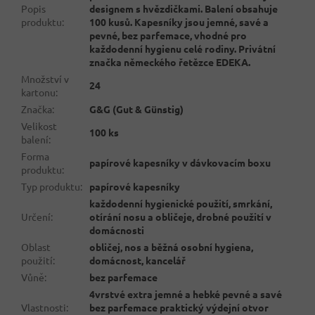
Popis
designem s hvězdičkami. Balení obsahuje
produktu
:
100 kusů. Kapesníky jsou jemné, savé a
pevné, bez parfemace, vhodné pro
každodenní hygienu celé rodiny. Privátní
značka německého řetězce EDEKA.
Množství v
24
kartonu
:
Značka
:
G&G (Gut & Günstig)
Velikost
100 ks
balení
:
Forma
papírové kapesníky v dávkovacím boxu
produktu
:
Typ produktu
:
papírové kapesníky
každodenní hygienické použití, smrkání,
Určení
:
otírání nosu a obličeje, drobné použití v
domácnosti
Oblast
obličej, nos a běžná osobní hygiena,
použití
:
domácnost, kancelář
Vůně
:
bez parfemace
4vrstvé extra jemné a hebké pevné a savé
Vlastnosti
:
bez parfemace praktický výdejní otvor