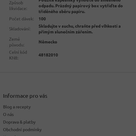
Způsob
odpadu. Prázdný papírový box vytřiďte do
likvidace
:
tříděného sběru papíru.
Počet dávek
:
100
Skladujte v suchu, chraňte před vlhkostí a
Skladování
:
přímým slunečním zářením.
Země
Německo
původu
:
Celní kód
48182010
KN8
:
Z
á
p
a
Informace pro vás
t
Blog a recepty
í
O nás
Doprava & platby
Obchodní podmínky