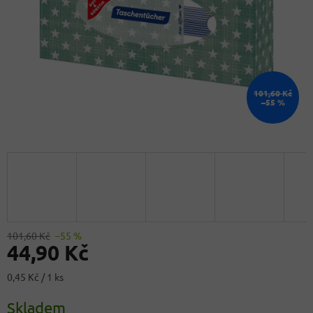
101,60 Kč
–55 %
101,60 Kč
–55 %
44,90 Kč
Měrná
0,45 Kč / 1 ks
cena:
Skladem