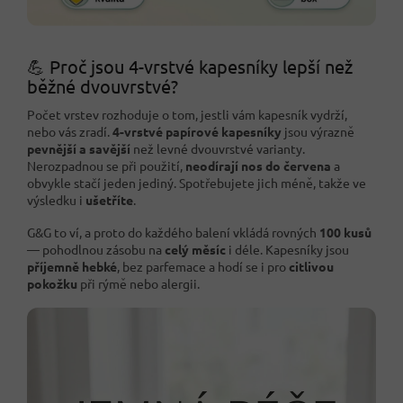
💪 Proč jsou 4-vrstvé kapesníky lepší než
běžné dvouvrstvé?
Počet vrstev rozhoduje o tom, jestli vám kapesník vydrží,
nebo vás zradí.
4-vrstvé papírové kapesníky
jsou výrazně
pevnější a savější
než levné dvouvrstvé varianty.
Nerozpadnou se při použití,
neodírají nos do červena
a
obvykle stačí jeden jediný. Spotřebujete jich méně, takže ve
výsledku i
ušetříte
.
G&G to ví, a proto do každého balení vkládá rovných
100 kusů
— pohodlnou zásobu na
celý měsíc
i déle. Kapesníky jsou
příjemně hebké
, bez parfemace a hodí se i pro
citlivou
pokožku
při rýmě nebo alergii.