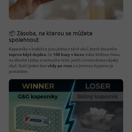
📦 Zásoba, na kterou se můžete
spolehnout
Kapesníky v krabičce jsou jedna z těch věcí, které doceníte
teprve když dojdou
. Se
100 kusy v boxu
máte klidnou hlavu
na dlouhé týdny a nemusíte řešit, jestli zrovna doma nějaký
zbyl. Stačí jeden box
vždy po ruce
a o jemnou hygienu je
postaráno.