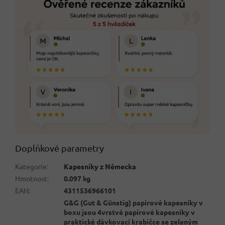
Doplňkové parametry
Kategorie
:
Kapesníky z Německa
Hmotnost
:
0.097 kg
EAN
:
4311536966101
G&G (Gut & Günstig) papírové kapesníky v
boxu jsou 4vrstvé papírové kapesníky v
praktické dávkovací krabičce se zeleným