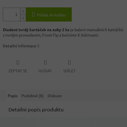
Přidat do košíku
Diadent tvrdý kartáček na zuby 2 ks
je balení manuálních kartáčků
s tvrdým provedením, Front-Tip a bočními X štětinami.
Detailní informace
ZEPTAT SE
HLÍDAT
SDÍLET
Popis
Podobné (8)
Diskuze
Detailní popis produktu