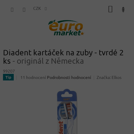
Přejít
NÁKUP
na
CZK
obsah
KOŠÍK
Diadent kartáček na zuby - tvrdé 2
ks
- originál z Německa
99207
Průměrné
11 hodnocení
Podrobnosti hodnocení
Značka:
Elkos
Tip
hodnocení
produktu
je
4,1
z
5
hvězdiček.