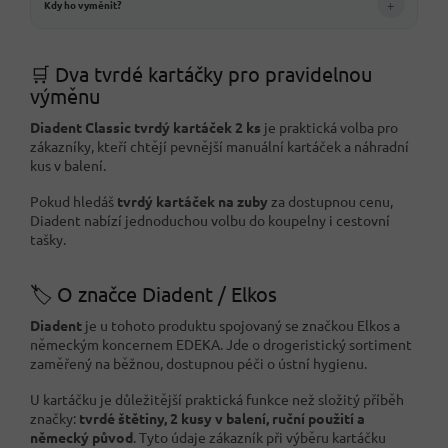
+
Kdy ho vyměnit?
🛒 Dva tvrdé kartáčky pro pravidelnou
výměnu
Diadent Classic tvrdý kartáček 2 ks
je praktická volba pro
zákazníky, kteří chtějí pevnější manuální kartáček a náhradní
kus v balení.
Pokud hledáš
tvrdý kartáček na zuby
za dostupnou cenu,
Diadent nabízí jednoduchou volbu do koupelny i cestovní
tašky.
🏷️ O značce Diadent / Elkos
Diadent
je u tohoto produktu spojovaný se značkou Elkos a
německým koncernem EDEKA. Jde o drogeristický sortiment
zaměřený na běžnou, dostupnou péči o ústní hygienu.
U kartáčku je důležitější praktická funkce než složitý příběh
značky:
tvrdé štětiny, 2 kusy v balení, ruční použití a
německý původ
. Tyto údaje zákazník při výběru kartáčku