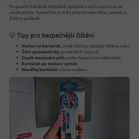
Po použití kartáček důkladně opláchni a nech uschnout ve
svislé poloze. Vyměň ho po 6-8 týdnech nebo dříve, pokud se
štětiny poškodí.
💡 Tipy pro bezpečnější čištění
Netlač na kartáček
, tvrdé štětiny vyžadují lehkou ruku.
Čisti systematicky
po menších úsecích.
Doplň mezizubní péči
podle doporučení odborníka.
Kartáček po nemoci vyměň
.
Nesdílej kartáček
s jinou osobou.