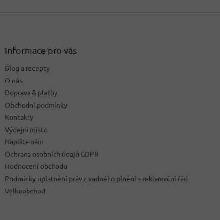
Z
á
p
a
Informace pro vás
t
Blog a recepty
í
O nás
Doprava & platby
Obchodní podmínky
Kontakty
Výdejní místo
Napište nám
Ochrana osobních údajů GDPR
Hodnocení obchodu
Podmínky uplatnění práv z vadného plnění a reklamační řád
Velkoobchod