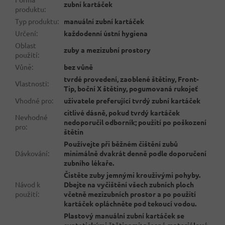
zubní kartáček
produktu
:
Typ produktu
:
manuální zubní kartáček
Určení
:
každodenní ústní hygiena
Oblast
zuby a mezizubní prostory
použití
:
Vůně
:
bez vůně
tvrdé provedení, zaoblené štětiny, Front-
Vlastnosti
:
Tip, boční X štětiny, pogumovaná rukojeť
Vhodné pro
:
uživatele preferující tvrdý zubní kartáček
citlivé dásně, pokud tvrdý kartáček
Nevhodné
nedoporučil odborník; použití po poškození
pro
:
štětin
Používejte při běžném čištění zubů
Dávkování
:
minimálně dvakrát denně podle doporučení
zubního lékaře.
Čistěte zuby jemnými krouživými pohyby.
Návod k
Dbejte na vyčištění všech zubních ploch
použití
:
včetně mezizubních prostor a po použití
kartáček opláchněte pod tekoucí vodou.
Plastový manuální zubní kartáček se