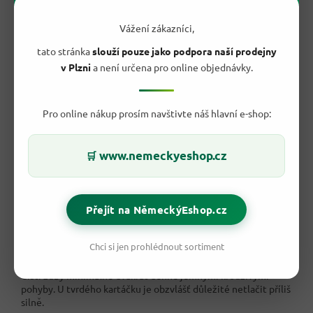
Praktický na doma i na cesty
.
Vážení zákazníci,
tato stránka
slouží pouze jako podpora naší prodejny
v Plzni
a není určena pro online objednávky.
Pro online nákup prosím navštivte náš hlavní e-shop:
www.nemeckyeshop.cz
🛒
Přejít na NěmeckýEshop.cz
Chci si jen prohlédnout sortiment
💧 Jak kartáček používat?
Čisti zuby minimálně dvakrát denně jemnými krouživými
pohyby. U tvrdého kartáčku je obzvlášť důležité netlačit příliš
silně.