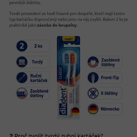
pevnější štětiny.
Tvrdé provedení se hodí hlavně pro dospělé, kteří mají tento
typ kartáčku doporučený nebo jsou na něj zvyklí. Balení 2 ks je
praktické jako
zásoba do koupelny
.
❓ Proč zvolit tvrdý zubní kartáček?