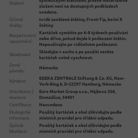
syntetickými štětinami; přesné materiálové
Složení
:
složení není na dostupných podkladech
uvedeno.
Účinné
tvrdé zaoblené štětiny, Front-Tip, boční X
složky
:
štětiny
Kartáček vyměňte po 6-8 týdnech používání
Bezpečnostní
nebo dříve, pokud dojde k poškození štětin.
upozornění
:
Nepoužívejte po viditelném poškození.
Skladujte v suchu a po použití nechte
Skladování
:
kartáček volně vyschnout.
Země
Německo
původu
:
EDEKA ZENTRALE Stiftung & Co. KG, New-
Výrobce
:
York-Ring 6, D-22297 Hamburg, Německo
Distributor /
Euro Market Group s.r.o., Hájkova 356,
dovozce
:
Domažlice, 34401
Certifikace
:
Neuvedeno
Ekologické
Použitý kartáček a obal zlikvidujte podle
informace
:
místních pravidel pro třídění odpadu.
Způsob
Použitý kartáček a obal zlikvidujte podle
likvidace
:
místních pravidel pro třídění odpadu.