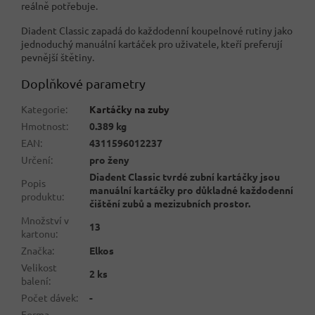
reálně potřebuje.
Diadent Classic zapadá do každodenní koupelnové rutiny jako
jednoduchý manuální kartáček pro uživatele, kteří preferují
pevnější štětiny.
Doplňkové parametry
Kategorie
:
Kartáčky na zuby
Hmotnost
:
0.389 kg
EAN
:
4311596012237
Určení
:
pro ženy
Diadent Classic tvrdé zubní kartáčky jsou
Popis
manuální kartáčky pro důkladné každodenní
produktu
:
čištění zubů a mezizubních prostor.
Množství v
13
kartonu
:
Značka
:
Elkos
Velikost
2 ks
balení
:
Počet dávek
:
-
Forma