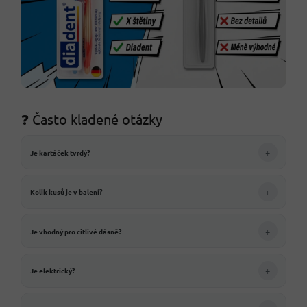
❓ Často kladené otázky
+
Je kartáček tvrdý?
+
Kolik kusů je v balení?
+
Je vhodný pro citlivé dásně?
+
Je elektrický?