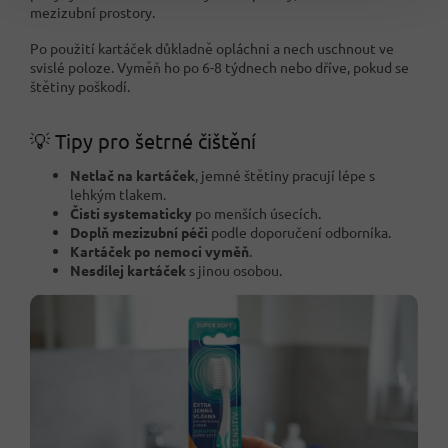
mezizubní prostory.
Po použití kartáček důkladně opláchni a nech uschnout ve
svislé poloze. Vyměň ho po 6-8 týdnech nebo dříve, pokud se
štětiny poškodí.
💡 Tipy pro šetrné čištění
Netlač na kartáček
, jemné štětiny pracují lépe s
lehkým tlakem.
Čisti systematicky
po menších úsecích.
Doplň mezizubní péči
podle doporučení odborníka.
Kartáček po nemoci vyměň
.
Nesdílej kartáček
s jinou osobou.