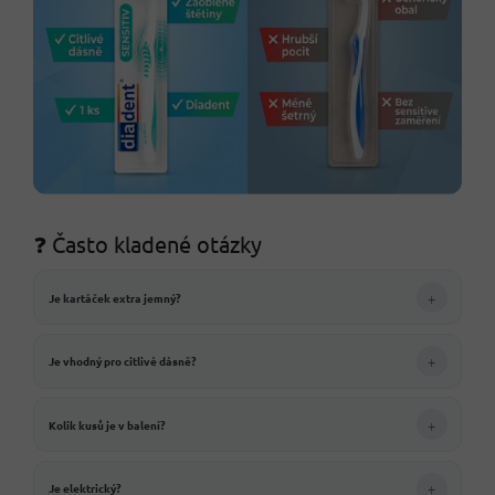
❓ Často kladené otázky
+
Je kartáček extra jemný?
+
Je vhodný pro citlivé dásně?
+
Kolik kusů je v balení?
+
Je elektrický?