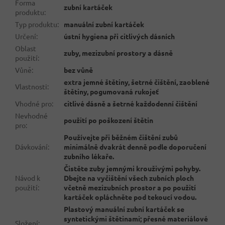
Forma
zubní kartáček
produktu
:
Typ produktu
:
manuální zubní kartáček
Určení
:
ústní hygiena při citlivých dásních
Oblast
zuby, mezizubní prostory a dásně
použití
:
Vůně
:
bez vůně
extra jemné štětiny, šetrné čištění, zaoblené
Vlastnosti
:
štětiny, pogumovaná rukojeť
Vhodné pro
:
citlivé dásně a šetrné každodenní čištění
Nevhodné
použití po poškození štětin
pro
:
Používejte při běžném čištění zubů
Dávkování
:
minimálně dvakrát denně podle doporučení
zubního lékaře.
Čistěte zuby jemnými krouživými pohyby.
Návod k
Dbejte na vyčištění všech zubních ploch
použití
:
včetně mezizubních prostor a po použití
kartáček opláchněte pod tekoucí vodou.
Plastový manuální zubní kartáček se
syntetickými štětinami; přesné materiálové
Složení
: