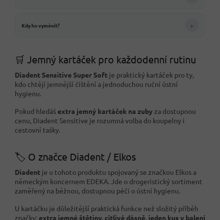
+
Kdy ho vyměnit?
🛒 Jemný kartáček pro každodenní rutinu
Diadent Sensitive Super Soft
je praktický kartáček pro ty,
kdo chtějí jemnější čištění a jednoduchou ruční ústní
hygienu.
Pokud hledáš
extra jemný kartáček na zuby
za dostupnou
cenu, Diadent Sensitive je rozumná volba do koupelny i
cestovní tašky.
🏷️ O značce Diadent / Elkos
Diadent
je u tohoto produktu spojovaný se značkou Elkos a
německým koncernem EDEKA. Jde o drogeristický sortiment
zaměřený na běžnou, dostupnou péči o ústní hygienu.
U kartáčku je důležitější praktická funkce než složitý příběh
značky:
extra jemné štětiny, citlivé dásně, jeden kus v balení