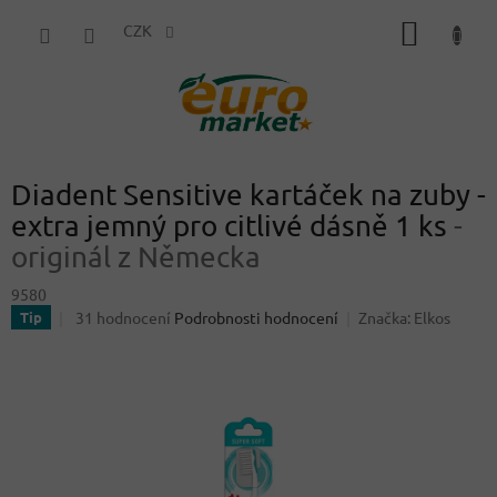
Přejít
NÁKUP
na
CZK
obsah
KOŠÍK
Diadent Sensitive kartáček na zuby -
extra jemný pro citlivé dásně 1 ks
-
originál z Německa
9580
Průměrné
31 hodnocení
Podrobnosti hodnocení
Značka:
Elkos
Tip
hodnocení
produktu
je
4,1
z
5
hvězdiček.