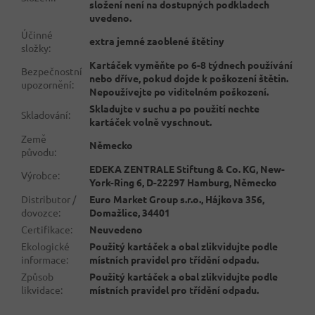
složení není na dostupných podkladech
uvedeno.
Účinné
extra jemné zaoblené štětiny
složky
:
Kartáček vyměňte po 6-8 týdnech používání
Bezpečnostní
nebo dříve, pokud dojde k poškození štětin.
upozornění
:
Nepoužívejte po viditelném poškození.
Skladujte v suchu a po použití nechte
Skladování
:
kartáček volně vyschnout.
Země
Německo
původu
:
EDEKA ZENTRALE Stiftung & Co. KG, New-
Výrobce
:
York-Ring 6, D-22297 Hamburg, Německo
Distributor /
Euro Market Group s.r.o., Hájkova 356,
dovozce
:
Domažlice, 34401
Certifikace
:
Neuvedeno
Ekologické
Použitý kartáček a obal zlikvidujte podle
informace
:
místních pravidel pro třídění odpadu.
Způsob
Použitý kartáček a obal zlikvidujte podle
likvidace
:
místních pravidel pro třídění odpadu.