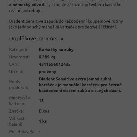
a německý původ
. Tyto údaje zákazník při výběru kartáčku
reálně potřebuje.
Diadent Sensitive zapadá do každodenní koupelnové rutiny
jako jednoduchý manuální kartáček pro šetrnější čištění.
Doplňkové parametry
Kategorie
:
Kartáčky na zuby
Hmotnost
:
0.389 kg
EAN
:
4311596012435
Určení
:
pro ženy
Diadent Sensitive extra jemný zubní
Popis
kartáček je manuální kartáček pro šetrné
produktu
:
každodenní čištění zubů a citlivých dásní.
Množství v
13
kartonu
:
Značka
:
Elkos
Velikost
1 ks
balení
:
Počet dávek
:
-