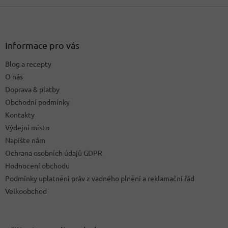
Z
á
p
a
Informace pro vás
t
Blog a recepty
í
O nás
Doprava & platby
Obchodní podmínky
Kontakty
Výdejní místo
Napište nám
Ochrana osobních údajů GDPR
Hodnocení obchodu
Podmínky uplatnění práv z vadného plnění a reklamační řád
Velkoobchod