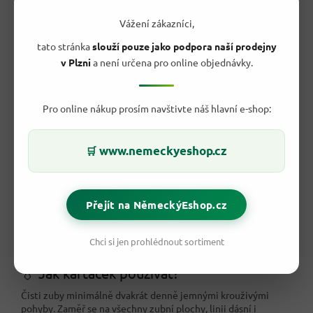
Německý sortiment
značky Elkos / EDEKA.
Snadná výměna po opotřebení
.
Vážení zákazníci,
tato stránka
slouží pouze jako podpora naší prodejny
v Plzni
a není určena pro online objednávky.
Pro online nákup prosím navštivte náš hlavní e-shop:
www.nemeckyeshop.cz
🛒
Přejít na NěmeckýEshop.cz
Chci si jen prohlédnout sortiment
💧 Jak kartáček používat?
Čisti zuby minimálně dvakrát denně jemnými krouživými
pohyby. Zaměř se na všechny zubní plochy, linii dásní i