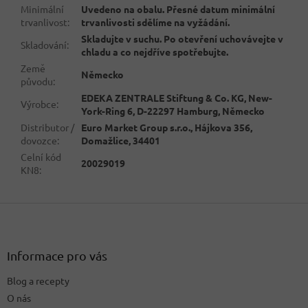
Minimální
Uvedeno na obalu. Přesné datum minimální
trvanlivost
:
trvanlivosti sdělíme na vyžádání.
Skladujte v suchu. Po otevření uchovávejte v
Skladování
:
chladu a co nejdříve spotřebujte.
Země
Německo
původu
:
EDEKA ZENTRALE Stiftung & Co. KG, New-
Výrobce
:
York-Ring 6, D-22297 Hamburg, Německo
Distributor /
Euro Market Group s.r.o., Hájkova 356,
dovozce
:
Domažlice, 34401
Celní kód
20029019
KN8
:
Z
á
p
a
Informace pro vás
t
Blog a recepty
í
O nás