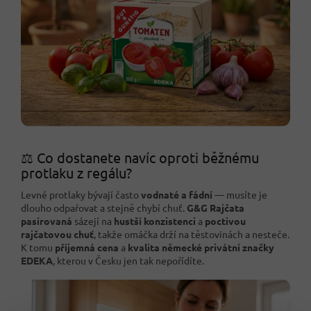
⚖️ Co dostanete navíc oproti běžnému
protlaku z regálu?
Levné protlaky bývají často
vodnaté a fádní
— musíte je
dlouho odpařovat a stejně chybí chuť.
G&G Rajčata
pasírovaná
sázejí na
hustší konzistenci
a
poctivou
rajčatovou chuť
, takže omáčka drží na těstovinách a nesteče.
K tomu
příjemná cena
a
kvalita německé privátní značky
EDEKA
, kterou v Česku jen tak nepořídíte.