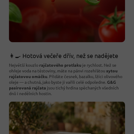
👩‍🍳 Hotová večeře dřív, než se nadějete
Největší kouzlo
rajčatového protlaku
je rychlost. Než se
ohřeje voda na těstoviny, máte na pánvi rozehřátou
sytou
rajčatovou omáčku
. Přidáte česnek, bazalku, lžíci olivového
oleje — a chutná, jako byste ji vařili celé odpoledne.
G&G
pasírovaná rajčata
jsou tichý hrdina spěchaných všedních
dnů i nedělních hostin.