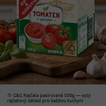
🍅 G&G Rajčata pasírovaná 500g — sytý
rajčatový základ pro každou kuchyni