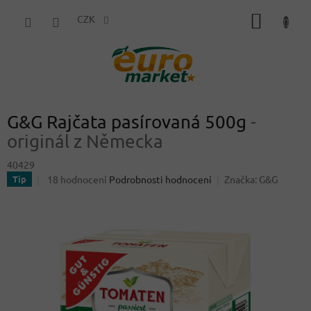
Přejít
NÁKUP
na
CZK
obsah
KOŠÍK
G&G Rajčata pasírovaná 500g
-
originál z Německa
40429
Průměrné
18 hodnocení
Podrobnosti hodnocení
Značka:
G&G
Tip
hodnocení
produktu
je
4,6
z
5
hvězdiček.