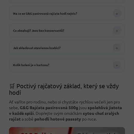
+
Na co se G&G pasírovaná rajčata hodí nejvíc?
+
Co obsahují? Jsou bez konzervantů?
+
Jak skladovat otevřenou krabici?
+
Kolik balení je v kartonu?
🛒 Poctivý rajčatový základ, který se vždy
hodí
Ať vaříte pro rodinu, nebo si chystáte rychlou večeři jen pro
sebe,
G&G Rajčata pasírovaná 500g
jsou
spolehlivá jistota
v každé spíži
. Dopřejte svým omáčkám
sytou chuť zralých
rajčat
a sobě
pohodlí hotové passaty
po ruce.