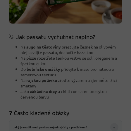
💡 Jak passatu vychutnat naplno?
Na
sugo na těstoviny
orestujte česnek na olivovém
oleji a vlijte passatu, dochuťte bazalkou
Na
pizzu
rozetřete tenkou vrstvu se solí, oreganem a
špetkou cukru
Do
boloňské omáčky
přidejte k masu pro hutnou a
sametovou texturu
Na
rajskou polévku
zřeďte vývarem a zjemněte lžící
smetany
Jako
základ na dipy
a chilli con carne pro sytou
červenou barvu
❓ Často kladené otázky
+
Jaký je rozdíl mezi pasírovanými rajčaty a protlakem?