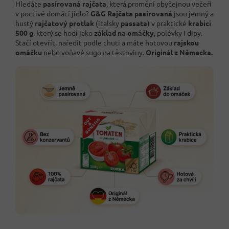
Hledáte
pasírovaná rajčata
, která promění obyčejnou večeři
v poctivé domácí jídlo?
G&G Rajčata pasírovaná
jsou jemný a
hustý
rajčatový protlak
(italsky
passata
) v praktické
krabici
500 g
, který se hodí jako
základ na omáčky
, polévky i dipy.
Stačí otevřít, naředit podle chuti a máte hotovou
rajskou
omáčku
nebo voňavé sugo na těstoviny.
Originál z Německa.