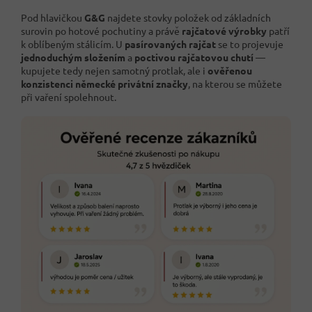
Pod hlavičkou
G&G
najdete stovky položek od základních
surovin po hotové pochutiny a právě
rajčatové výrobky
patří
k oblíbeným stálicím. U
pasírovaných rajčat
se to projevuje
jednoduchým složením
a
poctivou rajčatovou chutí
—
kupujete tedy nejen samotný protlak, ale i
ověřenou
konzistenci německé privátní značky
, na kterou se můžete
při vaření spolehnout.