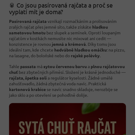
🥫 Co jsou pasírovaná rajčata a proč se
vyplatí mít je doma?
Pasírovaná rajčata
vznikají rozmačkáním a prolisováním
zralých rajčat přes jemné síto, takže získáte
hladkou
sametovou hmotu
bez slupek a semínek. Oproti loupaným
rajčatům v kostkách nemusíte nic mixovat ani cedit —
konzistence je rovnou
jemná a krémová
. Díky tomu jsou
ideální tam, kde chcete
hedvábně hladkou omáčku
: na pizzu,
na lasagne, do boloňské nebo do
rajské polévky
.
Tahle
passata
má
sytou červenou barvu
a
plnou rajčatovou
chuť
bez zbytečných příměsí. Složení je krásně jednoduché —
rajčata, špetka soli
a regulátor kyselosti. Žádné umělé
zahušťovadlo, žádná zbytečná voda navíc. Praktická
kartonová krabice
se navíc snadno skladuje, nerozbije se
jako sklo a po otevření se pohodlně dolije.