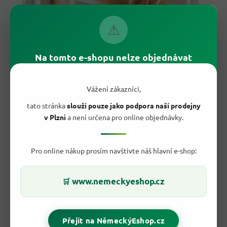
⚠
Na tomto e-shopu nelze objednávat
Vážení zákazníci,
tato stránka
slouží pouze jako podpora naší prodejny
v Plzni
a není určena pro online objednávky.
✅ 8 důvodů, proč si je zákazníci přidávají
Pro online nákup prosím navštivte náš hlavní e-shop:
do košíku
Jemně pasírovaná
hmota bez slupek a semínek
www.nemeckyeshop.cz
🛒
Sytá rajčatová chuť
i barva
Hustší konzistence
, která se nerozteče
Jednoduché složení
— rajčata a špetka soli
Praktická krabice 500 g
, která se nerozbije
Přejít na NěmeckýEshop.cz
Univerzální základ
na omáčky, polévky i dipy