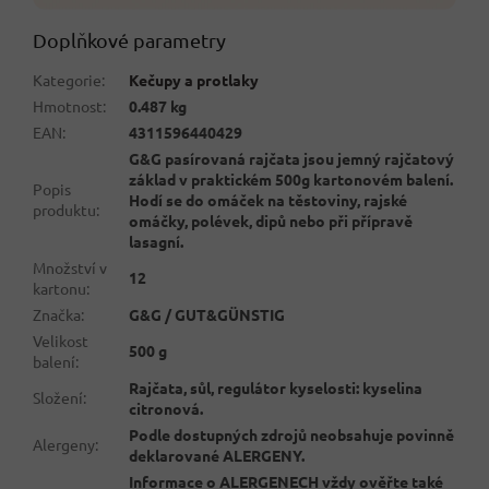
Doplňkové parametry
Kategorie
:
Kečupy a protlaky
Hmotnost
:
0.487 kg
EAN
:
4311596440429
G&G pasírovaná rajčata jsou jemný rajčatový
základ v praktickém 500g kartonovém balení.
Popis
Hodí se do omáček na těstoviny, rajské
produktu
:
omáčky, polévek, dipů nebo při přípravě
lasagní.
Množství v
12
kartonu
:
Značka
:
G&G / GUT&GÜNSTIG
Velikost
500 g
balení
:
Rajčata, sůl, regulátor kyselosti: kyselina
Složení
:
citronová.
Podle dostupných zdrojů neobsahuje povinně
Alergeny
:
deklarované ALERGENY.
Informace o ALERGENECH vždy ověřte také