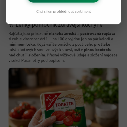
Skvělý poměr ceny a kvality
Originál z Německa
od značky G&G
Chci si jen prohlédnout sortiment
💪 Lehký pomocník zdravější kuchyně
Rajčata jsou přirozeně
nízkokalorická
a
pasírovaná rajčata
si tuhle vlastnost drží — na 100 g vyjdou jen na pár kalorií a
minimum tuku
. Když vaříte omáčku z poctivého
protlaku
místo hotových smetanových směsí, máte
plnou kontrolu
nad chutí i složením
. Přesné výživové údaje a složení najdete
v sekci Parametry pod popisem.