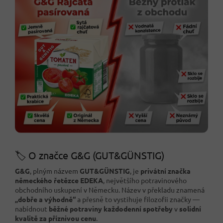
🏷️ O značce G&G (GUT&GÜNSTIG)
G&G
, plným názvem
GUT&GÜNSTIG
, je
privátní značka
německého řetězce EDEKA
, největšího potravinového
obchodního uskupení v Německu. Název v překladu znamená
„dobře a výhodně“
a přesně to vystihuje filozofii značky —
nabídnout
běžné potraviny každodenní spotřeby
v
solidní
kvalitě za příznivou cenu
.