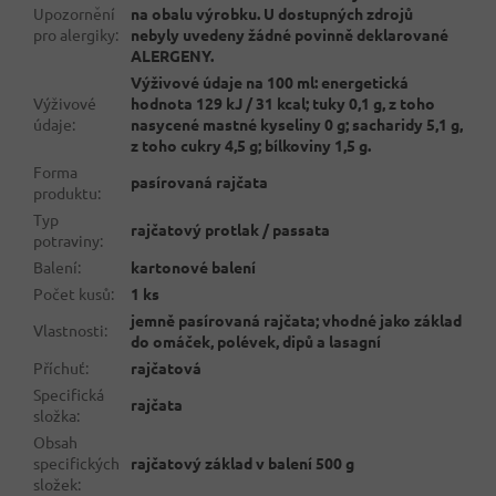
Upozornění
na obalu výrobku. U dostupných zdrojů
pro alergiky
:
nebyly uvedeny žádné povinně deklarované
ALERGENY.
Výživové údaje na 100 ml: energetická
Výživové
hodnota 129 kJ / 31 kcal; tuky 0,1 g, z toho
údaje
:
nasycené mastné kyseliny 0 g; sacharidy 5,1 g,
z toho cukry 4,5 g; bílkoviny 1,5 g.
Forma
pasírovaná rajčata
produktu
:
Typ
rajčatový protlak / passata
potraviny
:
Balení
:
kartonové balení
Počet kusů
:
1 ks
jemně pasírovaná rajčata; vhodné jako základ
Vlastnosti
:
do omáček, polévek, dipů a lasagní
Příchuť
:
rajčatová
Specifická
rajčata
složka
:
Obsah
specifických
rajčatový základ v balení 500 g
složek
: