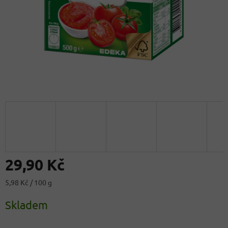
29,90 Kč
Měrná
5,98 Kč / 100 g
cena:
Skladem