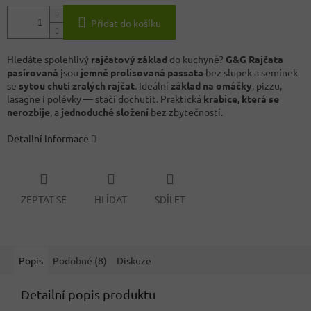
Přidat do košíku
Hledáte spolehlivý
rajčatový základ
do kuchyně?
G&G Rajčata
pasírovaná
jsou
jemně prolisovaná passata
bez slupek a semínek
se
sytou chutí zralých rajčat
. Ideální
základ na omáčky
, pizzu,
lasagne i polévky — stačí dochutit. Praktická
krabice, která se
nerozbije
, a
jednoduché složení
bez zbytečností.
Detailní informace
ZEPTAT SE
HLÍDAT
SDÍLET
Popis
Podobné (8)
Diskuze
Detailní popis produktu