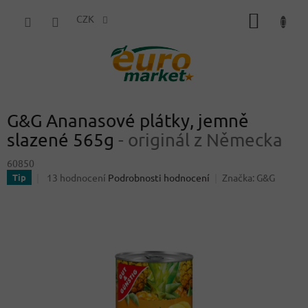
Přejít
NÁKUP
na
CZK
obsah
KOŠÍK
G&G Ananasové plátky, jemně
slazené 565g
- originál z Německa
60850
Průměrné
13 hodnocení
Podrobnosti hodnocení
Značka:
G&G
Tip
hodnocení
produktu
je
4,5
z
5
hvězdiček.