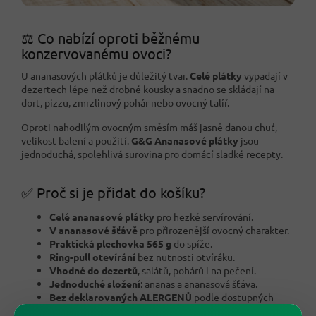
⚖️ Co nabízí oproti běžnému
konzervovanému ovoci?
U ananasových plátků je důležitý tvar.
Celé plátky
vypadají v
dezertech lépe než drobné kousky a snadno se skládají na
dort, pizzu, zmrzlinový pohár nebo ovocný talíř.
Oproti nahodilým ovocným směsím máš jasně danou chuť,
velikost balení a použití.
G&G Ananasové plátky
jsou
jednoduchá, spolehlivá surovina pro domácí sladké recepty.
✅ Proč si je přidat do košíku?
Celé ananasové plátky
pro hezké servírování.
V ananasové šťávě
pro přirozenější ovocný charakter.
Praktická plechovka 565 g
do spíže.
Ring-pull otevírání
bez nutnosti otvíráku.
Vhodné do dezertů
, salátů, pohárů i na pečení.
Jednoduché složení
: ananas a ananasová šťáva.
Bez deklarovaných ALERGENŮ
podle dostupných
údajů.