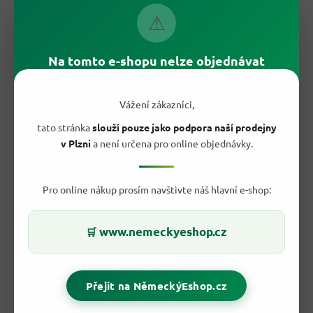
Privátní značka EDEKA
pro každodenní nákup.
⚠
Na tomto e-shopu nelze objednávat
Vážení zákazníci,
tato stránka
slouží pouze jako podpora naší prodejny
v Plzni
a není určena pro online objednávky.
Pro online nákup prosím navštivte náš hlavní e-shop:
www.nemeckyeshop.cz
🛒
🥣 Kde ananasové plátky využiješ nejlépe?
Nejvíc se hodí do ovocných salátů, jogurtových pohárů,
Přejít na NěmeckýEshop.cz
dortových krémů, bublanin, koláčů a nepečených dezertů.
Jeden plátek může posloužit i jako rychlá dekorace na