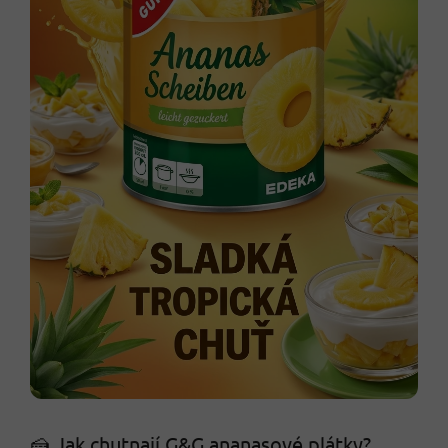
🍰 Jak chutnají G&G ananasové plátky?