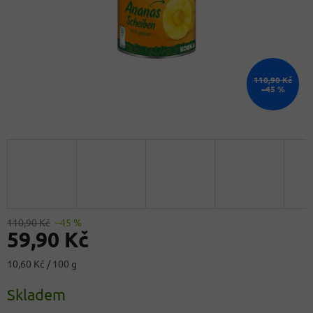
110,90 Kč
–45 %
110,90 Kč
–45 %
59,90 Kč
Měrná
10,60 Kč / 100 g
cena:
Skladem