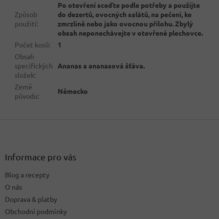
Po otevření sceďte podle potřeby a použijte
Způsob
do dezertů, ovocných salátů, na pečení, ke
použití
:
zmrzlině nebo jako ovocnou přílohu. Zbylý
obsah neponechávejte v otevřené plechovce.
Počet kusů
:
1
Obsah
specifických
Ananas a ananasová šťáva.
složek
:
Země
Německo
původu
:
Z
á
p
a
Informace pro vás
t
Blog a recepty
í
O nás
Doprava & platby
Obchodní podmínky