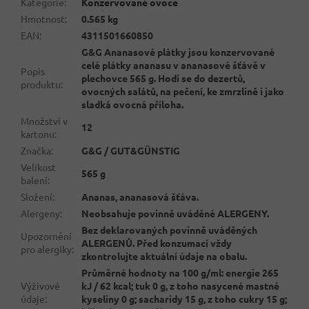
Kategorie
:
Konzervované ovoce
Hmotnost
:
0.565 kg
EAN
:
4311501660850
G&G Ananasové plátky jsou konzervované
celé plátky ananasu v ananasové šťávě v
Popis
plechovce 565 g. Hodí se do dezertů,
produktu
:
ovocných salátů, na pečení, ke zmrzlině i jako
sladká ovocná příloha.
Množství v
12
kartonu
:
Značka
:
G&G / GUT&GÜNSTIG
Velikost
565 g
balení
:
Složení
:
Ananas, ananasová šťáva.
Alergeny
:
Neobsahuje povinně uváděné ALERGENY.
Bez deklarovaných povinně uváděných
Upozornění
ALERGENŮ. Před konzumací vždy
pro alergiky
:
zkontrolujte aktuální údaje na obalu.
Průměrné hodnoty na 100 g/ml: energie 265
Výživové
kJ / 62 kcal; tuk 0 g, z toho nasycené mastné
údaje
:
kyseliny 0 g; sacharidy 15 g, z toho cukry 15 g;