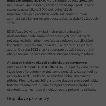
německé skupiny EDEKA
, která funguje od roku
2002
. Její
nabídka vznikla pro běžný každodenní nákup a postupně se
rozrostla na přibližně 3 000 potravinářských i
nepotravinářských produktů. Vedle základních surovin
zahrnuje také konzervované ovoce a další praktické zásoby do
spíže.
EDEKA zadává výrobky vlastních značek vybraným
dodavatelům podle smluvně stanovených produktových
požadavků. Jejich plnění ověřuje produktově specifickými
kontrolami, návštěvami dodavatelů a interními i externími
audity. Od roku
2022
značka postupně používá modernější
obaly s novým logem a charakteristickým červeným rohem.
Ananasové plátky ukazují praktickou potravinovou
stránku sortimentu GUT&GÜNSTIG.
Celé plátky v ananasové
šťávě jsou připravené k okamžitému použití, takže se hodí do
ovocného salátu, na koláč, ke zmrzlině nebo jako ovocná
příloha. Plechovka má 565 g a jemně slazené provedení nabízí
hotovou zásobu bez loupání a krájení čerstvého plodu. Po
otevření obsah uchovávej v chladu podle pokynů na etiketě.
Doplňkové parametry