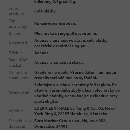
bílkoviny 0,4 g; sůl 0 g.
Forma
Celé plátky.
produktu
:
Typ
Konzervované ovoce.
potraviny
:
Balení
:
Plechovka s ring-pull otevíráním.
Ananas v ananasové šťávě, celé plátky,
Vlastnosti
:
praktické otevírání ring-pull.
Příchuť
:
Ananas.
Specifická
Ananas, ananasová šťáva.
složka
:
Minimální
Uvedeno na obalu. Přesné datum minimální
trvanlivost
:
trvanlivosti sdělíme na vyžádání.
Skladujte v suchu a chraňte před teplem. Po
otevření přendejte zbylý obsah plechovky do
Skladování
:
vhodné nádoby, uchovávejte v chladu a brzy
spotřebujte.
EDEKA ZENTRALE Stiftung & Co. KG, New-
Výrobce
:
York-Ring 6, 22297 Hamburg, Německo
Distributor /
Euro Market Group s.r.o., Hájkova 356,
dovozce
:
Domažlice, 34401