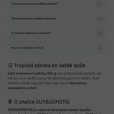
+
V čem jsou ananasové plátky uložené?
+
Obsahují povinně uváděné alergeny?
+
Co dělat se zbytkem po otevření?
+
Na co se hodí balení 565 g?
🛒 Tropická zásoba do každé spíže
G&G Ananasové plátky 565 g
jsou jednoduchý způsob, jak
mít po ruce sladké ovoce do dezertů, pečení i salátů. Stačí
otevřít, scedit a použít tam, kde chceš
šťavnatou
ananasovou chuť
.
🍍 O značce GUT&GÜNSTIG
GUT&GÜNSTIG je cenově dostupná vlastní značka