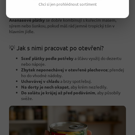
zmrzlinový pohár
nebo domácí palačinku.
Chci si jen prohlédnout sortiment
V teplé kuchyni je využiješ také na sladko-slané kombinace.
Ananasové plátky
se dobře kombinují s kuřecím masem,
sýrem nebo šunkou, pokud máš rád jemně tropický tón v
hlavním jídle.
💡 Jak s nimi pracovat po otevření?
Sceď plátky podle potřeby
a šťávu využij do dezertu
nebo nápoje.
Zbytek neponechávej v otevřené plechovce
; přendej
ho do vhodné nádoby.
Uchovávej v chladu
a brzy spotřebuj.
Na dorty je nech okapat
, aby krém nezředily.
Do salátu je krájej až před podáváním
, aby působily
svěže.