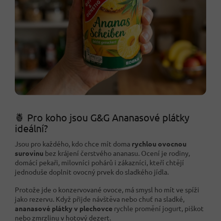
🍍 Pro koho jsou G&G Ananasové plátky
ideální?
Jsou pro každého, kdo chce mít doma
rychlou ovocnou
surovinu
bez krájení čerstvého ananasu. Ocení je rodiny,
domácí pekaři, milovníci pohárů i zákazníci, kteří chtějí
jednoduše doplnit ovocný prvek do sladkého jídla.
Protože jde o konzervované ovoce, má smysl ho mít ve spíži
jako rezervu. Když přijde návštěva nebo chuť na sladké,
ananasové plátky v plechovce
rychle promění jogurt, piškot
nebo zmrzlinu v hotový dezert.