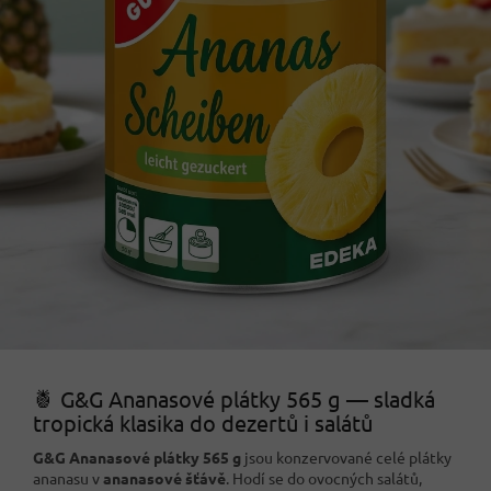
🍍 G&G Ananasové plátky 565 g — sladká
tropická klasika do dezertů i salátů
G&G Ananasové plátky 565 g
jsou konzervované celé plátky
ananasu v
ananasové šťávě
. Hodí se do ovocných salátů,