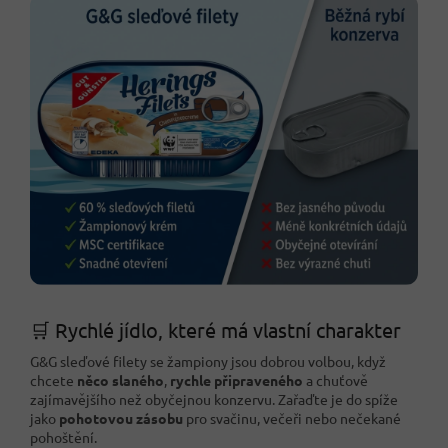
🛒 Rychlé jídlo, které má vlastní charakter
G&G sleďové filety se žampiony jsou dobrou volbou, když
chcete
něco slaného
,
rychle připraveného
a chuťově
zajímavějšího než obyčejnou konzervu. Zařaďte je do spíže
jako
pohotovou zásobu
pro svačinu, večeři nebo nečekané
pohoštění.