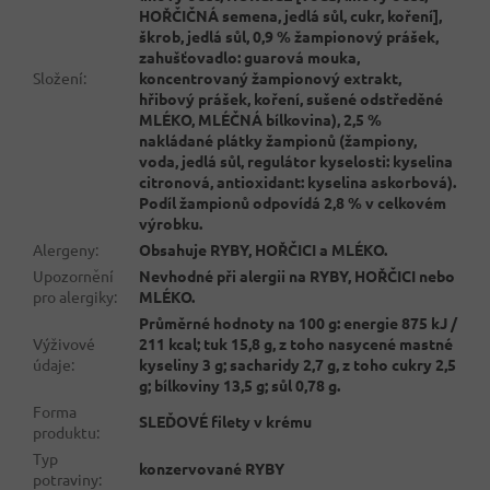
HOŘČIČNÁ semena, jedlá sůl, cukr, koření],
škrob, jedlá sůl, 0,9 % žampionový prášek,
zahušťovadlo: guarová mouka,
Složení
:
koncentrovaný žampionový extrakt,
hřibový prášek, koření, sušené odstředěné
MLÉKO, MLÉČNÁ bílkovina), 2,5 %
nakládané plátky žampionů (žampiony,
voda, jedlá sůl, regulátor kyselosti: kyselina
citronová, antioxidant: kyselina askorbová).
Podíl žampionů odpovídá 2,8 % v celkovém
výrobku.
Alergeny
:
Obsahuje RYBY, HOŘČICI a MLÉKO.
Upozornění
Nevhodné při alergii na RYBY, HOŘČICI nebo
pro alergiky
:
MLÉKO.
Průměrné hodnoty na 100 g: energie 875 kJ /
Výživové
211 kcal; tuk 15,8 g, z toho nasycené mastné
údaje
:
kyseliny 3 g; sacharidy 2,7 g, z toho cukry 2,5
g; bílkoviny 13,5 g; sůl 0,78 g.
Forma
SLEĎOVÉ filety v krému
produktu
:
Typ
konzervované RYBY
potraviny
: