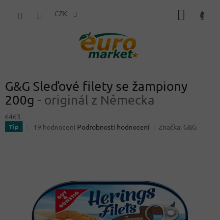
Přejít
NÁKUP
na
CZK
obsah
KOŠÍK
G&G Sleďové filety se žampiony
200g
- originál z Německa
6463
Průměrné
19 hodnocení
Podrobnosti hodnocení
Značka:
G&G
Tip
hodnocení
produktu
je
4,6
z
5
hvězdiček.