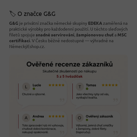
🏷️ O značce G&G
G&G
je privátní značka německé skupiny
EDEKA
zaměřená na
praktické výrobky pro každodenní použití. U těchto sleďových
filetů spojuje
snadné servírování
,
žampionovou chuť
a
MSC
certifikaci
. V Česku běžně nedostupné — výhradně na
NěmeckýEshop.cz.