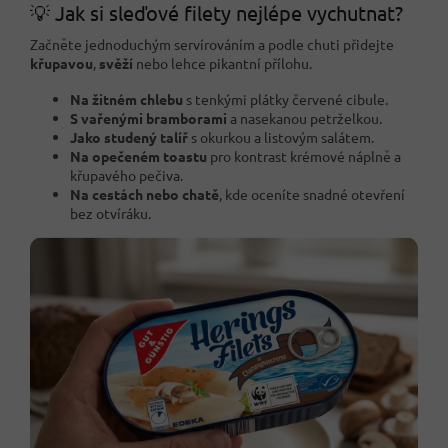
💡 Jak si sleďové filety nejlépe vychutnat?
Začněte jednoduchým servírováním a podle chuti přidejte
křupavou
,
svěží
nebo lehce pikantní přílohu.
Na žitném chlebu
s tenkými plátky červené cibule.
S vařenými bramborami
a nasekanou petrželkou.
Jako studený talíř
s okurkou a listovým salátem.
Na opečeném toastu
pro kontrast krémové náplně a
křupavého pečiva.
Na cestách nebo chatě
, kde oceníte snadné otevření
bez otvíráku.