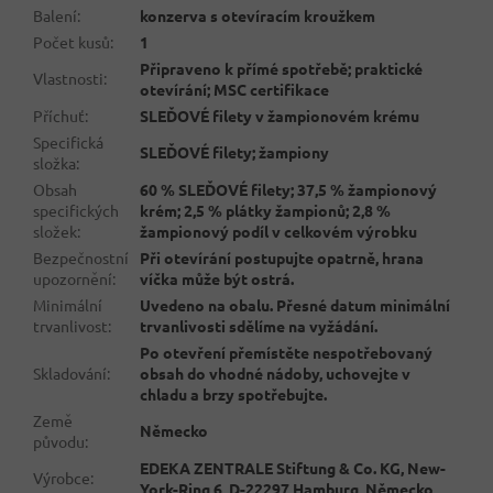
Balení
:
konzerva s otevíracím kroužkem
Počet kusů
:
1
Připraveno k přímé spotřebě; praktické
Vlastnosti
:
otevírání; MSC certifikace
Příchuť
:
SLEĎOVÉ filety v žampionovém krému
Specifická
SLEĎOVÉ filety; žampiony
složka
:
Obsah
60 % SLEĎOVÉ filety; 37,5 % žampionový
specifických
krém; 2,5 % plátky žampionů; 2,8 %
složek
:
žampionový podíl v celkovém výrobku
Bezpečnostní
Při otevírání postupujte opatrně, hrana
upozornění
:
víčka může být ostrá.
Minimální
Uvedeno na obalu. Přesné datum minimální
trvanlivost
:
trvanlivosti sdělíme na vyžádání.
Po otevření přemístěte nespotřebovaný
Skladování
:
obsah do vhodné nádoby, uchovejte v
chladu a brzy spotřebujte.
Země
Německo
původu
:
EDEKA ZENTRALE Stiftung & Co. KG, New-
Výrobce
:
York-Ring 6, D-22297 Hamburg, Německo