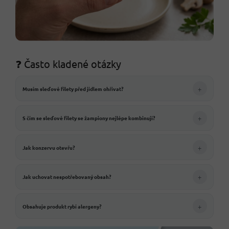
❓ Často kladené otázky
+
Musím sleďové filety před jídlem ohřívat?
+
S čím se sleďové filety se žampiony nejlépe kombinují?
+
Jak konzervu otevřu?
+
Jak uchovat nespotřebovaný obsah?
+
Obsahuje produkt rybí alergeny?