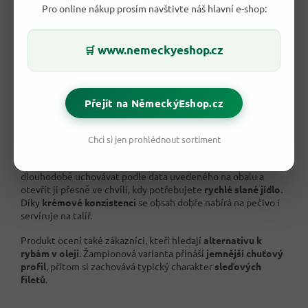
Pro online nákup prosím navštivte náš hlavní e-shop:
www.nemeckyeshop.cz
🛒
Přejít na NěmeckýEshop.cz
🌿 Praktické přednosti hotové rybí
speciality
Chci si jen prohlédnout sortiment
Největší předností je
pohotovost
. Konzervu můžete
dlouhodobě uchovávat podle data uvedeného na obalu a
otevřít ji přesně ve chvíli, kdy potřebujete
rychlé slané jídlo
.
Díky
krémové konzistenci
se obsah dobře nabírá na pečivo i
servíruje na talíř.
Produkt ocení také zákazníci, kteří hledají
alternativu k
rybám v oleji
. Žampionová varianta přináší
jemnější chuťový
profil
, přitom si zachovává typický charakter
sleďových
filetů
.