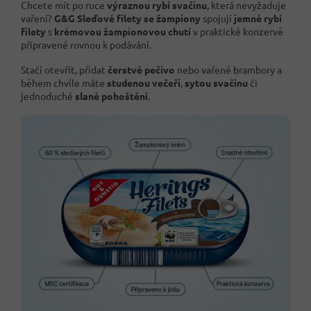
Chcete mít po ruce
výraznou rybí svačinu
, která nevyžaduje
vaření?
G&G Sleďové filety se žampiony
spojují
jemné rybí
filety
s
krémovou žampionovou chutí
v praktické konzervě
připravené rovnou k podávání.
Stačí otevřít, přidat
čerstvé pečivo
nebo vařené brambory a
během chvíle máte
studenou večeři
,
sytou svačinu
či
jednoduché
slané pohoštění
.