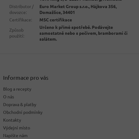
Distributor /
Euro Market Group s.r.o., Hájkova 356,
dovozce
:
Domažlice, 34401
Certifikace
:
MSC certifikace
Určeno k přímé spotřebě. Podávejte
Způsob
samostatně nebo s pečivem, bramborami či
použití
:
salátem.
Z
á
p
a
Informace pro vás
t
Blog a recepty
í
O nás
Doprava & platby
Obchodní podmínky
Kontakty
Výdejní místo
Napište nám