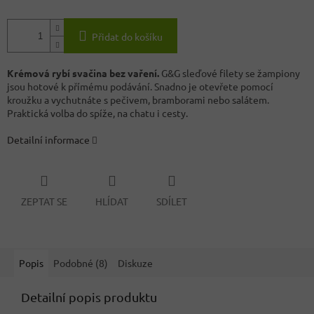
Přidat do košíku
Krémová rybí svačina bez vaření.
G&G sleďové filety se žampiony
jsou hotové k přímému podávání. Snadno je otevřete pomocí
kroužku a vychutnáte s pečivem, bramborami nebo salátem.
Praktická volba do spíže, na chatu i cesty.
Detailní informace
ZEPTAT SE
HLÍDAT
SDÍLET
Popis
Podobné (8)
Diskuze
Detailní popis produktu