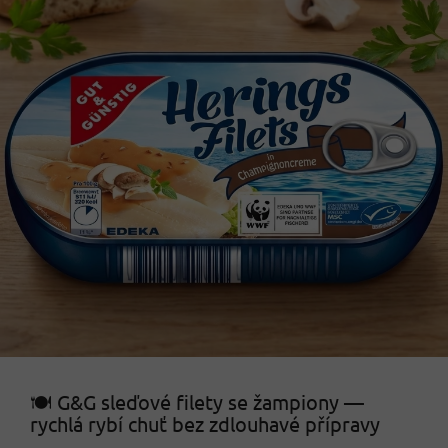
🍽️ G&G sleďové filety se žampiony —
rychlá rybí chuť bez zdlouhavé přípravy