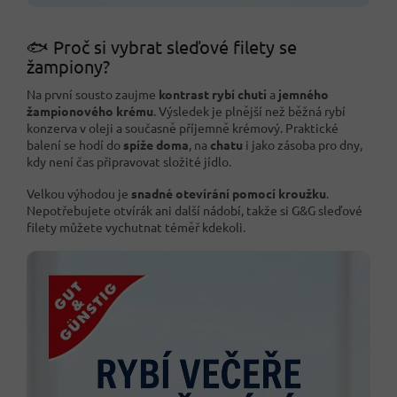
🐟 Proč si vybrat sleďové filety se
žampiony?
Na první sousto zaujme
kontrast rybí chuti
a
jemného
žampionového krému
. Výsledek je plnější než běžná rybí
konzerva v oleji a současně příjemně krémový. Praktické
balení se hodí do
spíže doma
, na
chatu
i jako zásoba pro dny,
kdy není čas připravovat složité jídlo.
Velkou výhodou je
snadné otevírání pomocí kroužku
.
Nepotřebujete otvírák ani další nádobí, takže si G&G sleďové
filety můžete vychutnat téměř kdekoli.