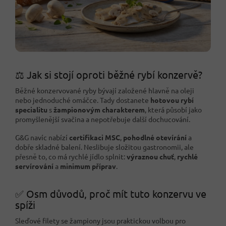
⚖️ Jak si stojí oproti běžné rybí konzervě?
Běžné konzervované ryby bývají založené hlavně na oleji
nebo jednoduché omáčce. Tady dostanete
hotovou rybí
specialitu
s
žampionovým charakterem
, která působí jako
promyšlenější svačina a nepotřebuje další dochucování.
G&G navíc nabízí
certifikaci MSC
,
pohodlné otevírání
a
dobře skladné balení. Neslibuje složitou gastronomii, ale
přesně to, co má rychlé jídlo splnit:
výraznou chuť
,
rychlé
servírování
a
minimum příprav
.
✅ Osm důvodů, proč mít tuto konzervu ve
spíži
Sleďové filety se žampiony jsou praktickou volbou pro