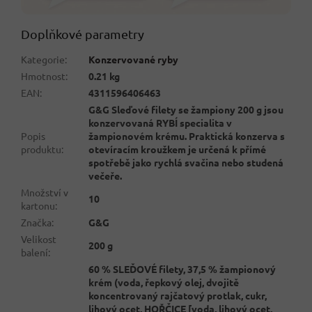
Doplňkové parametry
Kategorie
:
Konzervované ryby
Hmotnost
:
0.21 kg
EAN
:
4311596406463
G&G Sleďové filety se žampiony 200 g jsou
konzervovaná RYBÍ specialita v
Popis
žampionovém krému. Praktická konzerva s
produktu
:
otevíracím kroužkem je určená k přímé
spotřebě jako rychlá svačina nebo studená
večeře.
Množství v
10
kartonu
:
Značka
:
G&G
Velikost
200 g
balení
:
60 % SLEĎOVÉ filety, 37,5 % žampionový
krém (voda, řepkový olej, dvojitě
koncentrovaný rajčatový protlak, cukr,
lihový ocet, HOŘČICE [voda, lihový ocet,