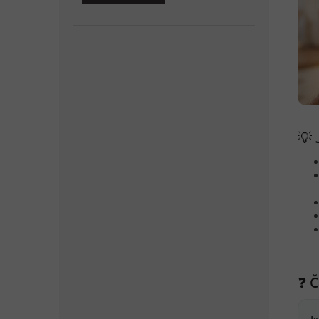
💡 
❓ Č
Je