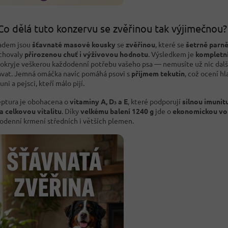
Co dělá tuto konzervu se zvěřinou tak výjimečnou?
adem jsou
šťavnaté masové kousky
se
zvěřinou
, které se
šetrně parně
achovaly
přirozenou chuť i výživovou hodnotu
. Výsledkem je
kompletn
pokryje veškerou každodenní potřebu vašeho psa — nemusíte už nic dal
ávat. Jemná omáčka navíc pomáhá psovi s
příjmem tekutin
, což ocení h
ni a pejsci, kteří málo pijí.
ptura je obohacena o
vitaminy A, D₃ a E
, které podporují
silnou imunit
 a celkovou vitalitu
. Díky
velkému balení 1240 g
jde o
ekonomickou vo
odenní krmení středních i větších plemen.