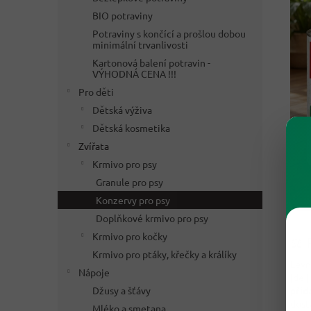
BIO potraviny
Potraviny s končící a prošlou dobou
minimální trvanlivosti
Kartonová balení potravin -
VÝHODNÁ CENA !!!
Pro děti
Dětská výživa
Dětská kosmetika
Zvířata
Krmivo pro psy
Granule pro psy
Konzervy pro psy
Doplňkové krmivo pro psy
Krmivo pro kočky
⚖️ 
Krmivo pro ptáky, křečky a králíky
Levn
Nápoje
jde 
Džusy a šťávy
přid
dost
Mléko a smetana