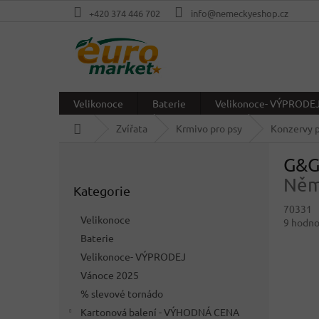
Přejít
+420 374 446 702
info@nemeckyeshop.cz
na
obsah
Velikonoce
Baterie
Velikonoce- VÝPRODE
Domů
Zvířata
Krmivo pro psy
Konzervy p
P
G&G
o
Přeskočit
s
Něm
Kategorie
kategorie
t
70331
r
Velikonoce
Průměr
9 hodno
a
hodnoc
Baterie
n
produkt
Velikonoce- VÝPRODEJ
n
je
í
Vánoce 2025
4,6
p
z
% slevové tornádo
5
a
Kartonová balení - VÝHODNÁ CENA
hvězdič