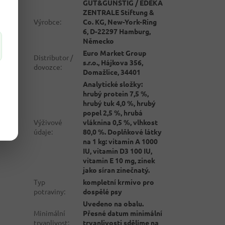
GUT&GÜNSTIG / EDEKA
ZENTRALE Stiftung &
Výrobce
:
Co. KG, New-York-Ring
6, D-22297 Hamburg,
Německo
Euro Market Group
Distributor /
s.r.o., Hájkova 356,
dovozce
:
Domažlice, 34401
Analytické složky:
hrubý protein 7,5 %,
hrubý tuk 4,0 %, hrubý
popel 2,5 %, hrubá
Výživové
vláknina 0,5 %, vlhkost
údaje
:
80,0 %. Doplňkové látky
na 1 kg: vitamin A 1000
IU, vitamin D3 100 IU,
vitamin E 10 mg, zinek
jako síran zinečnatý.
Typ
kompletní krmivo pro
potraviny
:
dospělé psy
Uvedeno na obalu.
Minimální
Přesné datum minimální
trvanlivost
:
trvanlivosti sdělíme na