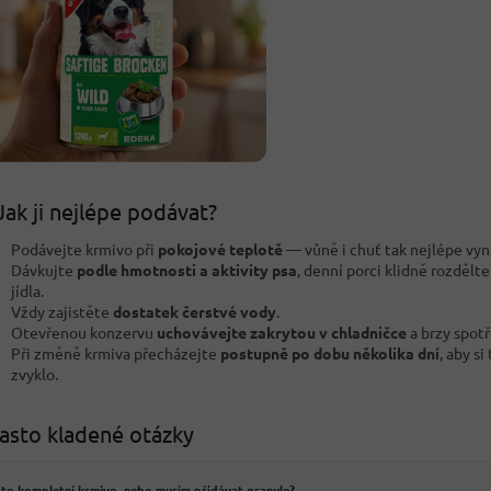
Jak ji nejlépe podávat?
Podávejte krmivo při
pokojové teplotě
— vůně i chuť tak nejlépe vyn
Dávkujte
podle hmotnosti a aktivity psa
, denní porci klidně rozdělt
jídla.
Vždy zajistěte
dostatek čerstvé vody
.
Otevřenou konzervu
uchovávejte zakrytou v chladničce
a brzy spotř
Při změně krmiva přecházejte
postupně po dobu několika dní
, aby si
zvyklo.
asto kladené otázky
 to kompletní krmivo, nebo musím přidávat granule?