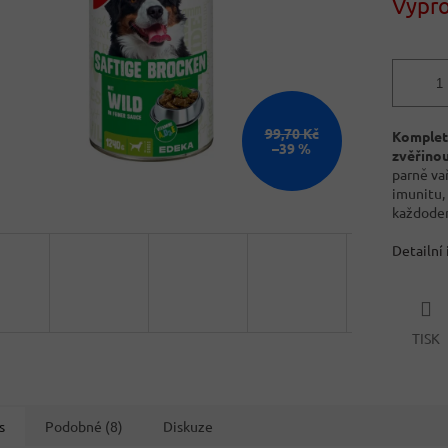
Vypr
99,70 Kč
Komplet
–39 %
zvěřino
parně va
imunitu, 
každoden
Detailní
TISK
s
Podobné (8)
Diskuze