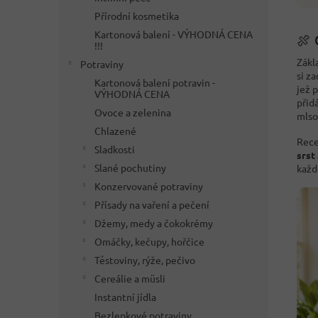
Přírodní kosmetika
Kartonová balení - VÝHODNÁ CENA
🍖 
!!!
Zákl
Potraviny
si z
Kartonová balení potravin -
jež 
VÝHODNÁ CENA
přid
Ovoce a zelenina
mlsou
Chlazené
Rece
Sladkosti
srst
Slané pochutiny
každ
Konzervované potraviny
Přísady na vaření a pečení
Džemy, medy a čokokrémy
Omáčky, kečupy, hořčice
Těstoviny, rýže, pečivo
Cereálie a müsli
Instantní jídla
Bezlepkové potraviny