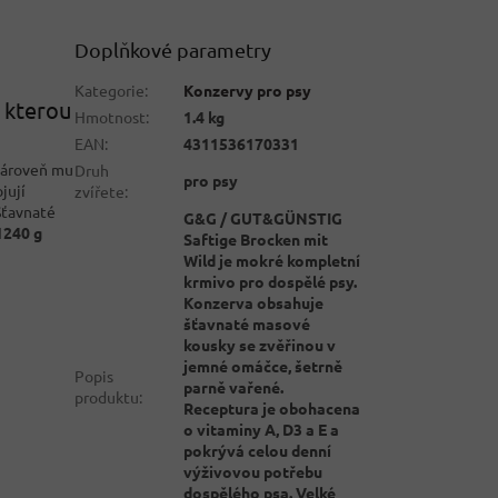
Doplňkové parametry
Kategorie
:
Konzervy pro psy
 kterou
Hmotnost
:
1.4 kg
EAN
:
4311536170331
 zároveň mu
Druh
pro psy
jují
zvířete
:
Šťavnaté
G&G / GUT&GÜNSTIG
1240 g
Saftige Brocken mit
Wild je mokré kompletní
krmivo pro dospělé psy.
Konzerva obsahuje
šťavnaté masové
kousky se zvěřinou v
jemné omáčce, šetrně
Popis
parně vařené.
produktu
:
Receptura je obohacena
o vitaminy A, D3 a E a
pokrývá celou denní
výživovou potřebu
dospělého psa. Velké