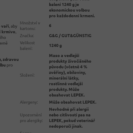
balení 1240 g je
ekonomickou volbou
pro každodenní krmení.
Množství v
6
 vaří
, aby
kartonu
:
í krmivo
,
Značka
:
G&G / GUT&GÜNSTIG
šího
Velikost
lavně
1240 g
balení
:
Maso a vedlejší
u, zdravou
produkty živočišného
lbu
pro
původu (včetně 4 %
zvěřiny), obiloviny,
Složení
:
minerální látky,
rostlinné vedlejší
produkty. Může
obsahovat LEPEK.
Alergeny
:
Může obsahovat LEPEK.
Nevhodné při alergii
Upozornění
nebo citlivosti psa na
pro alergiky
:
LEPEK, pokud veterinář
nedoporučí jinak.
Forma