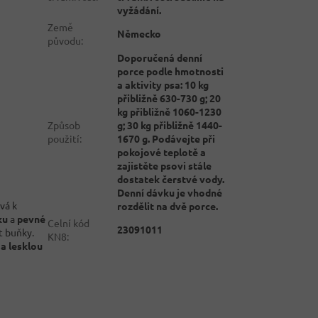
vyžádání.
Země
Německo
původu
:
Doporučená denní
porce podle hmotnosti
a aktivity psa: 10 kg
přibližně 630-730 g; 20
kg přibližně 1060-1230
Způsob
g; 30 kg přibližně 1440-
použití
:
1670 g. Podávejte při
pokojové teplotě a
zajistěte psovi stále
dostatek čerstvé vody.
Denní dávku je vhodné
vá k
rozdělit na dvě porce.
ku
a
pevné
Celní kód
23091011
t buňky.
KN8
:
 a lesklou