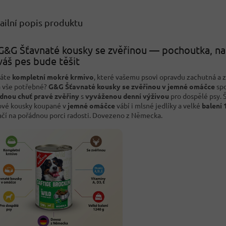
ailní popis produktu
G&G Šťavnaté kousky se zvěřinou — pochoutka, na
váš pes bude těšit
dáte
kompletní mokré krmivo
, které vašemu psovi opravdu zachutná a
 vše potřebné?
G&G Šťavnaté kousky se zvěřinou v jemné omáčce
spo
dnou chuť pravé zvěřiny
s
vyváženou denní výživou
pro dospělé psy. 
vé kousky koupané v
jemné omáčce
vábí i mlsné jedlíky a velké
balení 
ačí na pořádnou porci radosti. Dovezeno z Německa.