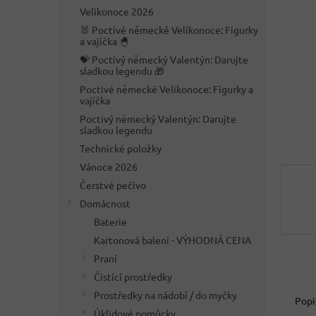
n
Velikonoce 2026
e
🐰 Poctivé německé Velikonoce: Figurky
l
a vajíčka 🐣
💝 Poctivý německý Valentýn: Darujte
sladkou legendu 🎁
Poctivé německé Velikonoce: Figurky a
vajíčka
Poctivý německý Valentýn: Darujte
sladkou legendu
Technické položky
Vánoce 2026
Čerstvé pečivo
Domácnost
Baterie
Kartonová balení - VÝHODNÁ CENA
Praní
Čistící prostředky
Prostředky na nádobí / do myčky
Popi
Úklidové pomůcky