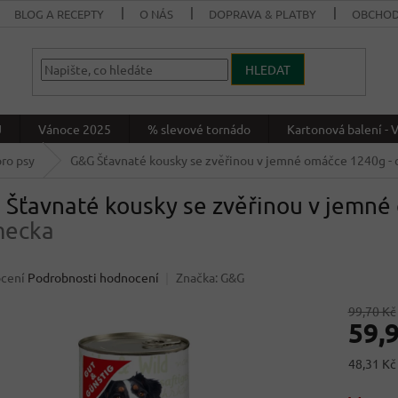
BLOG A RECEPTY
O NÁS
DOPRAVA & PLATBY
OBCHOD
HLEDAT
J
Vánoce 2025
% slevové tornádo
Kartonová balení 
ro psy
G&G Šťavnaté kousky se zvěřinou v jemné omáčce 1240g
-
 Šťavnaté kousky se zvěřinou v jemn
ecka
né
cení
Podrobnosti hodnocení
Značka:
G&G
ení
u
99,70 Kč
59,
Měrná
48,31 Kč 
cena:
ek.