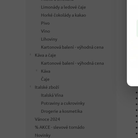
Limonády a ledové čaje
Horké čokolády a kakao
Pivo
Víno
Lihoviny
Kartonová balení - výhodná cena
Káva a čaje
Kartonové balení - výhodná cena
Káva
Čaje
✅ P
Italské zboží
Italská Vína
Potraviny a cukrovinky
Drogerie a kosmetika
Vánoce 2024
% AKCE - slevové tornádo
Novinky