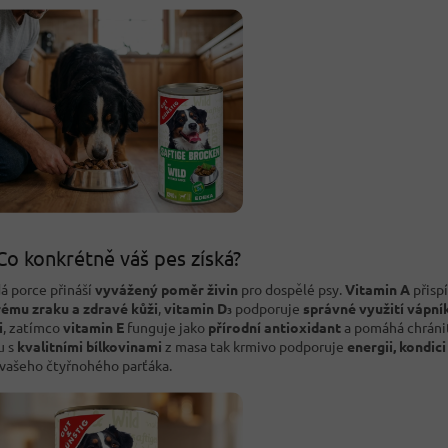
Co konkrétně váš pes získá?
á porce přináší
vyvážený poměr živin
pro dospělé psy.
Vitamin A
přispí
ému zraku a zdravé kůži
,
vitamin D₃
podporuje
správné využití vápní
i
, zatímco
vitamin E
funguje jako
přírodní antioxidant
a pomáhá chráni
u s
kvalitními bílkovinami
z masa tak krmivo podporuje
energii, kondici
vašeho čtyřnohého parťáka.