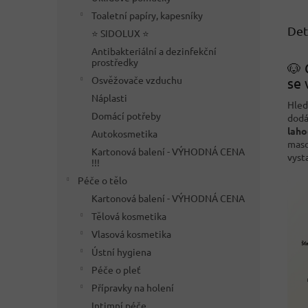
Toaletní papíry, kapesníky
Det
⭐ SIDOLUX ⭐
Antibakteriální a dezinfekční
prostředky
🐶 
Osvěžovače vzduchu
se 
Náplasti
Hle
Domácí potřeby
dodá
laho
Autokosmetika
maso
Kartonová balení - VÝHODNÁ CENA
vyst
!!!
Péče o tělo
Kartonová balení - VÝHODNÁ CENA
Tělová kosmetika
Vlasová kosmetika
Ústní hygiena
Péče o pleť
Přípravky na holení
Intimní péče