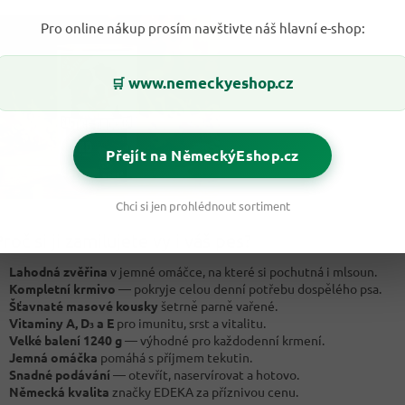
Pro online nákup prosím navštivte náš hlavní e-shop:
www.nemeckyeshop.cz
🛒
Přejít na NěmeckýEshop.cz
Chci si jen prohlédnout sortiment
roč si ji zamilujete vy i váš pes?
Lahodná zvěřina
v jemné omáčce, na které si pochutná i mlsoun.
Kompletní krmivo
— pokryje celou denní potřebu dospělého psa.
Šťavnaté masové kousky
šetrně parně vařené.
Vitaminy A, D₃ a E
pro imunitu, srst a vitalitu.
Velké balení 1240 g
— výhodné pro každodenní krmení.
Jemná omáčka
pomáhá s příjmem tekutin.
Snadné podávání
— otevřít, naservírovat a hotovo.
Německá kvalita
značky EDEKA za příznivou cenu.