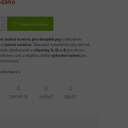
odáno
Přidat do košíku
ní mokré krmivo pro dospělé psy
s lahodnou
u v jemné omáčce
. Šťavnaté masové kousky šetrně
řené, obohacené o
vitaminy A, D₃ a E
pro silnou
zdravou srst a vitalitu. Velké
výhodné balení
pro
ní krmení.
 informace
ZEPTAT SE
HLÍDAT
SDÍLET