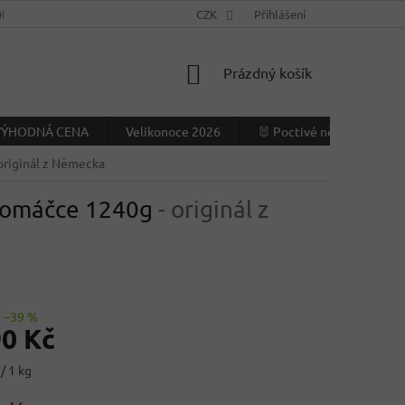
NÍ PODMÍNKY
KONTAKTY
CZK
VÝDEJNÍ MÍSTO
Přihlášení
NAPIŠTE NÁ
NÁKUPNÍ
Prázdný košík
KOŠÍK
- VÝHODNÁ CENA
Velikonoce 2026
🐰 Poctivé německé Veliko
 originál z Německa
é omáčce 1240g
- originál z
–39 %
90 Kč
/ 1 kg