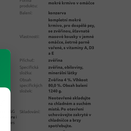
mokré krmivo v omáčce
produktu
:
Balení
:
konzerva
kompletní mokré
krmivo, pro dospělé psy,
se zvěřinou, šťavnaté
Vlastnosti
:
masové kousky v jemné
omáčce, šetrně parně
vařené, s vitaminy A, D3
a E
Příchuť
:
zvěřina
Specifická
zvěřina, obiloviny,
složka
:
minerální látky
Obsah
Zvěřina 4 %. Vlhkost
specifických
80,0 %. Obsah balení
složek
:
1240 g.
Neotevřené skladujte
vy?
na chladném a suchém
místě. Po otevření
ení
. G&G
Skladování
:
uchovávejte zakryté v
ecepturu
i
chladničce a brzy
u, že pes
spotřebujte.