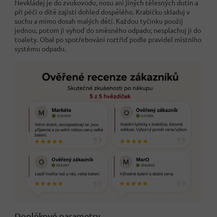
Nevkládej je do zvukovodu, nosu ani jiných tělesných dutin a
při péči o dítě zajisti dohled dospělého. Krabičku skladuj v
suchu a mimo dosah malých dětí. Každou tyčinku použij
jednou, potom ji vyhoď do směsného odpadu; nesplachuj ji do
toalety. Obal po spotřebování roztřiď podle pravidel místního
systému odpadu.
Doplňkové parametry