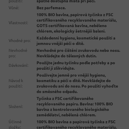
použití
:
špatně dostupná místa při péči.
Vůně
:
Bez parfemace.
100% BIO bavlna, papírová tyčinka z FSC
certifikovaného recyklovaného materiálu,
Vlastnosti
:
GOTS certifikovaná bavlna, neběleno
chlórem, ekologicky šetrnější balení.
Každodenní hygienu, kosmetické použití a
Vhodné pro
:
jemnou vnější péči o dítě.
Nevhodné
Nevhodné pro čištění zvukovodu nebo nosu.
pro
:
Nevkládejte do tělesných dutin.
Použijte jednu tyčinku podle potřeby a po
Dávkování
:
použití ji zlikvidujte.
Používejte jemně pro vnější hygienu,
Návod k
kosmetiku a péči o dítě. Nevkládejte do
použití
:
zvukovodu ani do nosu. Po použití vyhoďte
do směsného odpadu.
Tyčinka z FSC certifikovaného
recyklovaného papíru. Bavlna: 100% BIO
Složení
:
bavlna z kontrolovaného biologického
zemědělství, nebělená chlórem.
Účinné
100% BIO bavlna a papírová tyčinka z FSC
složky
:
certifikovaného recyklovaného materiálu.