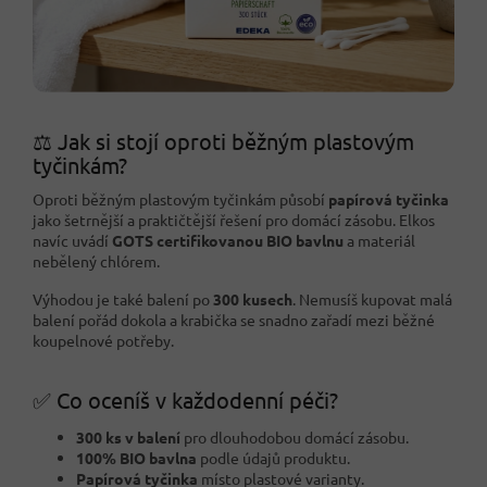
⚖️ Jak si stojí oproti běžným plastovým
tyčinkám?
Oproti běžným plastovým tyčinkám působí
papírová tyčinka
jako šetrnější a praktičtější řešení pro domácí zásobu. Elkos
navíc uvádí
GOTS certifikovanou BIO bavlnu
a materiál
nebělený chlórem.
Výhodou je také balení po
300 kusech
. Nemusíš kupovat malá
balení pořád dokola a krabička se snadno zařadí mezi běžné
koupelnové potřeby.
✅ Co oceníš v každodenní péči?
300 ks v balení
pro dlouhodobou domácí zásobu.
100% BIO bavlna
podle údajů produktu.
Papírová tyčinka
místo plastové varianty.