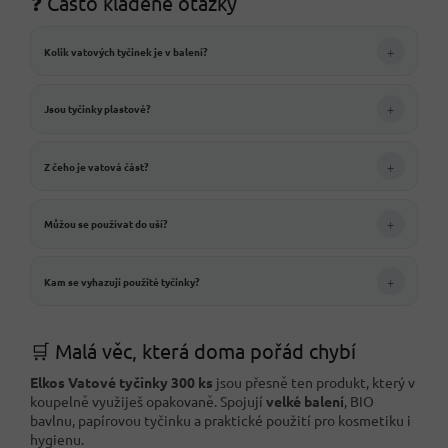
❓ Často kladené otázky
+
Kolik vatových tyčinek je v balení?
+
Jsou tyčinky plastové?
+
Z čeho je vatová část?
+
Můžou se používat do uší?
+
Kam se vyhazují použité tyčinky?
🛒 Malá věc, která doma pořád chybí
Elkos Vatové tyčinky 300 ks
jsou přesně ten produkt, který v
koupelně využiješ opakovaně. Spojují
velké balení
, BIO
bavlnu, papírovou tyčinku a praktické použití pro kosmetiku i
hygienu.