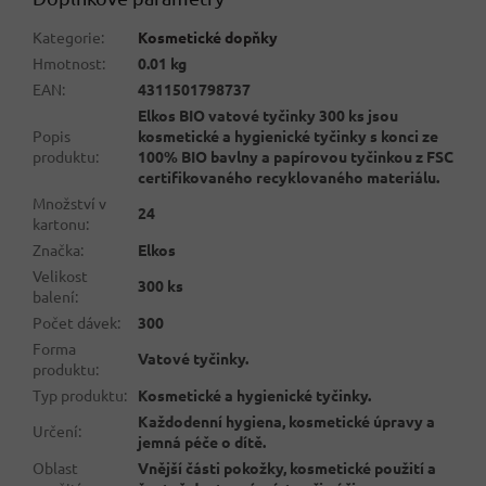
Kategorie
:
Kosmetické dopňky
Hmotnost
:
0.01 kg
EAN
:
4311501798737
Elkos BIO vatové tyčinky 300 ks jsou
Popis
kosmetické a hygienické tyčinky s konci ze
produktu
:
100% BIO bavlny a papírovou tyčinkou z FSC
certifikovaného recyklovaného materiálu.
Množství v
24
kartonu
:
Značka
:
Elkos
Velikost
300 ks
balení
:
Počet dávek
:
300
Forma
Vatové tyčinky.
produktu
:
Typ produktu
:
Kosmetické a hygienické tyčinky.
Každodenní hygiena, kosmetické úpravy a
Určení
:
jemná péče o dítě.
Oblast
Vnější části pokožky, kosmetické použití a