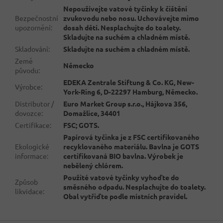
Nepoužívejte vatové tyčinky k čištění
Bezpečnostní
zvukovodu nebo nosu. Uchovávejte mimo
upozornění
:
dosah dětí. Nesplachujte do toalety.
Skladujte na suchém a chladném místě.
Skladování
:
Skladujte na suchém a chladném místě.
Země
Německo
původu
:
EDEKA Zentrale Stiftung & Co. KG, New-
Výrobce
:
York-Ring 6, D-22297 Hamburg, Německo.
Distributor /
Euro Market Group s.r.o., Hájkova 356,
dovozce
:
Domažlice, 34401
Certifikace
:
FSC; GOTS.
Papírová tyčinka je z FSC certifikovaného
Ekologické
recyklovaného materiálu. Bavlna je GOTS
informace
:
certifikovaná BIO bavlna. Výrobek je
nebělený chlórem.
Použité vatové tyčinky vyhoďte do
Způsob
směsného odpadu. Nesplachujte do toalety.
likvidace
:
Obal vytřiďte podle místních pravidel.