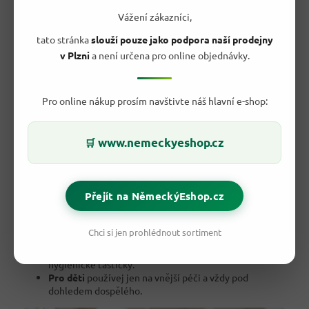
Vážení zákazníci,
🧴 Jak je používat bezpečně?
tato stránka
slouží pouze jako podpora naší prodejny
Tyčinku používej jemně a pouze na vnější části pokožky nebo
v Plzni
a není určena pro online objednávky.
pro kosmetické úpravy. Pro korekci make-upu stačí navlhčit
špičku nebo ji použít suchou podle potřeby. Vždy pracuj bez
tlaku a s
jemným dotykem
.
Pro online nákup prosím navštivte náš hlavní e-shop:
Nevkládej vatové tyčinky do zvukovodu ani do nosu. Po
použití je vyhoď do směsného odpadu a nesplachuj je do
toalety. U dětské péče postupuj opatrně a měj tyčinky mimo
www.nemeckyeshop.cz
🛒
dosah malých dětí.
💡 Tipy pro koupelnu a kosmetický stolek
Přejít na NěmeckýEshop.cz
U líčení
pomohou opravit drobné nepřesnosti.
U manikúry
se hodí na očištění okolí nehtů.
Chci si jen prohlédnout sortiment
V koupelně
měj krabičku vždy suchou a zavřenou.
Na cestování
si několik kusů přendej do malé
hygienické taštičky.
Pro děti
používej jen na vnější péči a vždy pod
dohledem dospělého.