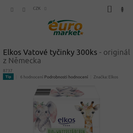
Přejít
NÁKUP
na
CZK
obsah
KOŠÍK
Elkos Vatové tyčinky 300ks
- originál
z Německa
8737
Průměrné
6 hodnocení
Podrobnosti hodnocení
Značka:
Elkos
Tip
hodnocení
produktu
je
5,0
z
5
hvězdiček.