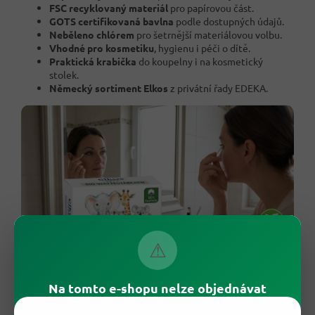
FSC recyklovaný materiál
pro papírovou část.
GOTS certifikovaná bavlna
podle dostupných údajů.
Neběleno chlórem
pro šetrnější materiálovou volbu.
Vhodné pro kosmetiku
, hygienu i péči o dítě.
Praktická krabička
do koupelny i na kosmetický
stolek.
Německý sortiment Elkos
z privátní řady EDEKA.
⚠
Na tomto e-shopu nelze objednávat