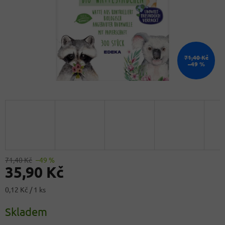
71,40 Kč
–49 %
71,40 Kč
–49 %
35,90 Kč
Měrná
0,12 Kč / 1 ks
cena:
Skladem