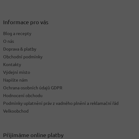
Z
á
p
a
Informace pro vás
t
Blog a recepty
í
O nás
Doprava & platby
Obchodní podmínky
Kontakty
Výdejní místo
Napište nám
Ochrana osobních údajů GDPR
Hodnocení obchodu
Podmínky uplatnění práv z vadného plnění a reklamační řád
Velkoobchod
Přijímáme online platby