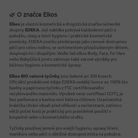
🌿 O značce Elkos
Elkos
je vlastní kosmetická a drogistická značka německé
skupiny
EDEKA
. Její nabídka pokrývá každodenní péči o
pokožku, vlasy a ústní hygienu i praktické kosmetické
pomůcky. EDEKA značku představuje jako cenově dostupnou
péči pro celou rodinu, se sortimentem přizpůsobeným dětem,
dospívajícím i dospělým. Vedle řad elkos Body, Face, for Men
nebo BabyGlück proto zahrnuje také vatové výrobky pro
běžnou hygienu a kosmetické úpravy.
Elkos BIO vatové tyčinky
jsou balené po 300 kusech.
Oficiální produktové údaje EDEKA uvádějí konce ze 100% bio
bavlny a papírovou tyčinku z FSC certifikovaného
recyklovaného materiálu. Výrobek nese certifikaci GOTS, je
bez parfemace a bavlna není bělena chlórem. Uzavíratelná
krabička chrání obsah před vlhkostí a nečistotami, zatímco
větší počet kusů je praktický pro pravidelné použití v
koupelně nebo u kosmetického stolku.
Tyčinky používej jemně pro vnější hygienu, opravy líčení,
manikúru nebo péči o obtížně dostupná místa na pokožce.