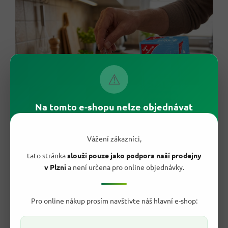
⚠
Na tomto e-shopu nelze objednávat
Vážení zákazníci,
tato stránka
slouží pouze jako podpora naší prodejny
💡 Jak se solí pracovat chytře?
v Plzni
a není určena pro online objednávky.
Sůl přidávej postupně a průběžně ochutnávej.
Dosolit je vždy
jednodušší
než zachraňovat přesolené jídlo.
Pro online nákup prosím navštivte náš hlavní e-shop:
Do vody na těstoviny nebo brambory ji přidej až po nalití vody
do hrnce.
V omáčkách a polévkách
počítej s tím, že při