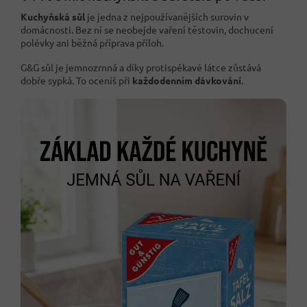
Kuchyňská sůl
je jedna z nejpoužívanějších surovin v
domácnosti. Bez ní se neobejde vaření těstovin, dochucení
polévky ani běžná příprava příloh.
G&G sůl je jemnozrnná a díky protispékavé látce zůstává
dobře sypká. To oceníš při
každodenním dávkování
.