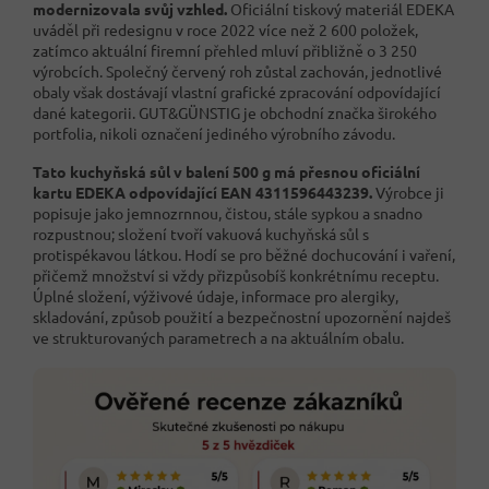
modernizovala svůj vzhled.
Oficiální tiskový materiál EDEKA
uváděl při redesignu v roce 2022 více než 2 600 položek,
zatímco aktuální firemní přehled mluví přibližně o 3 250
výrobcích. Společný červený roh zůstal zachován, jednotlivé
obaly však dostávají vlastní grafické zpracování odpovídající
dané kategorii. GUT&GÜNSTIG je obchodní značka širokého
portfolia, nikoli označení jediného výrobního závodu.
Tato kuchyňská sůl v balení 500 g má přesnou oficiální
kartu EDEKA odpovídající EAN 4311596443239.
Výrobce ji
popisuje jako jemnozrnnou, čistou, stále sypkou a snadno
rozpustnou; složení tvoří vakuová kuchyňská sůl s
protispékavou látkou. Hodí se pro běžné dochucování i vaření,
přičemž množství si vždy přizpůsobíš konkrétnímu receptu.
Úplné složení, výživové údaje, informace pro alergiky,
skladování, způsob použití a bezpečnostní upozornění najdeš
ve strukturovaných parametrech a na aktuálním obalu.