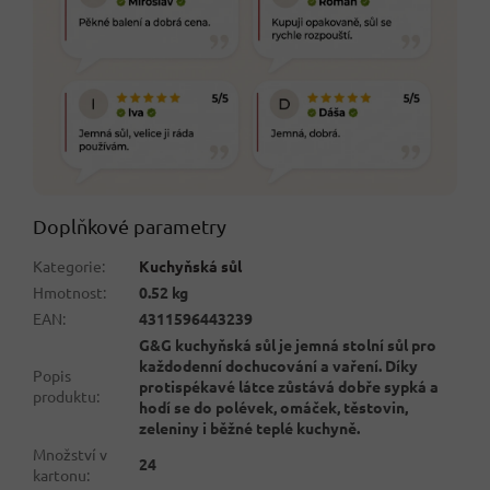
Doplňkové parametry
Kategorie
:
Kuchyňská sůl
Hmotnost
:
0.52 kg
EAN
:
4311596443239
G&G kuchyňská sůl je jemná stolní sůl pro
každodenní dochucování a vaření. Díky
Popis
protispékavé látce zůstává dobře sypká a
produktu
:
hodí se do polévek, omáček, těstovin,
zeleniny i běžné teplé kuchyně.
Množství v
24
kartonu
: