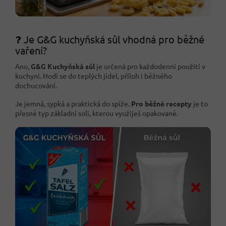
❓ Je G&G kuchyňská sůl vhodná pro běžné
vaření?
Ano,
G&G Kuchyňská sůl
je určená pro každodenní použití v
kuchyni. Hodí se do teplých jídel, příloh i běžného
dochucování.
Je jemná, sypká a praktická do spíže.
Pro běžné recepty
je to
přesně typ základní soli, kterou využiješ opakovaně.