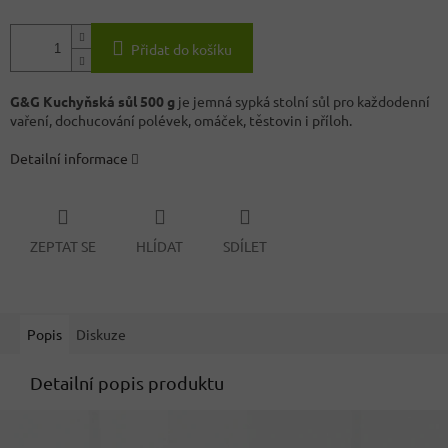
Přidat do košíku
G&G Kuchyňská sůl 500 g
je jemná sypká stolní sůl pro každodenní
vaření, dochucování polévek, omáček, těstovin i příloh.
Detailní informace
ZEPTAT SE
HLÍDAT
SDÍLET
Popis
Diskuze
Detailní popis produktu