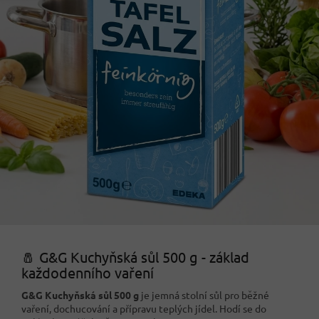
🧂 G&G Kuchyňská sůl 500 g - základ
každodenního vaření
G&G Kuchyňská sůl 500 g
je jemná stolní sůl pro běžné
vaření, dochucování a přípravu teplých jídel. Hodí se do