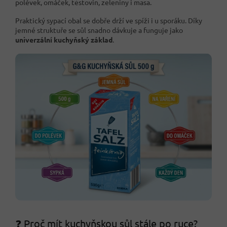
polévek, omáček, těstovin, zeleniny i masa.
Praktický sypací obal se dobře drží ve spíži i u sporáku. Díky
jemné struktuře se sůl snadno dávkuje a funguje jako
univerzální kuchyňský základ
.
❓ Proč mít kuchyňskou sůl stále po ruce?