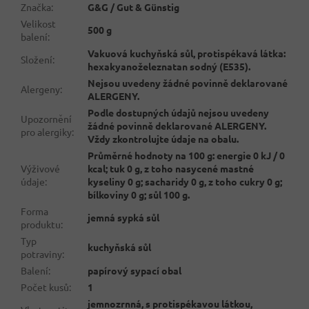
Značka
:
G&G / Gut & Günstig
Velikost
500 g
balení
:
Vakuová kuchyňská sůl, protispékavá látka:
Složení
:
hexakyanoželeznatan sodný (E535).
Nejsou uvedeny žádné povinně deklarované
Alergeny
:
ALERGENY.
Podle dostupných údajů nejsou uvedeny
Upozornění
žádné povinně deklarované ALERGENY.
pro alergiky
:
Vždy zkontrolujte údaje na obalu.
Průměrné hodnoty na 100 g: energie 0 kJ / 0
Výživové
kcal; tuk 0 g, z toho nasycené mastné
údaje
:
kyseliny 0 g; sacharidy 0 g, z toho cukry 0 g;
bílkoviny 0 g; sůl 100 g.
Forma
jemná sypká sůl
produktu
:
Typ
kuchyňská sůl
potraviny
:
Balení
:
papírový sypací obal
Počet kusů
:
1
jemnozrnná, s protispékavou látkou,