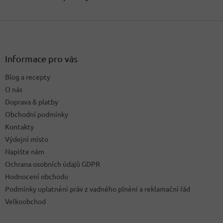
Z
á
p
a
Informace pro vás
t
Blog a recepty
í
O nás
Doprava & platby
Obchodní podmínky
Kontakty
Výdejní místo
Napište nám
Ochrana osobních údajů GDPR
Hodnocení obchodu
Podmínky uplatnění práv z vadného plnění a reklamační řád
Velkoobchod