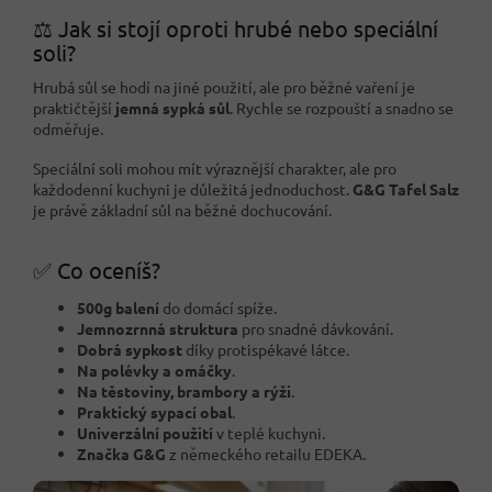
⚖️ Jak si stojí oproti hrubé nebo speciální
soli?
Hrubá sůl se hodí na jiné použití, ale pro běžné vaření je
praktičtější
jemná sypká sůl
. Rychle se rozpouští a snadno se
odměřuje.
Speciální soli mohou mít výraznější charakter, ale pro
každodenní kuchyni je důležitá jednoduchost.
G&G Tafel Salz
je právě základní sůl na běžné dochucování.
✅ Co oceníš?
500g balení
do domácí spíže.
Jemnozrnná struktura
pro snadné dávkování.
Dobrá sypkost
díky protispékavé látce.
Na polévky a omáčky
.
Na těstoviny, brambory a rýži
.
Praktický sypací obal
.
Univerzální použití
v teplé kuchyni.
Značka G&G
z německého retailu EDEKA.