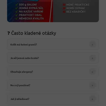
❓ Často kladené otázky
+
Kolik má balení gramů?
+
Je sůl jemná nebo hrubá?
+
Obsahuje alergeny?
+
Na co ji používat?
+
Jak ji skladovat?