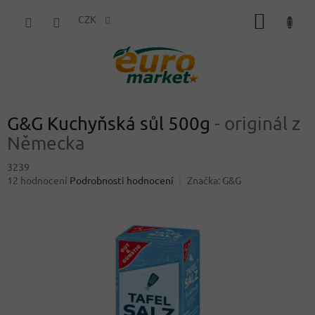
Přejít
NÁKUP
na
CZK
obsah
KOŠÍK
G&G Kuchyňská sůl 500g
- originál z
Německa
3239
Průměrné
12 hodnocení
Podrobnosti hodnocení
Značka:
G&G
hodnocení
produktu
je
4,3
z
5
hvězdiček.