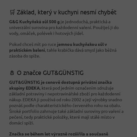
🛒 Základ, který v kuchyni nesmí chybět
G&G Kuchyňská sůl 500 g
je jednoduchá, praktická a
univerzální surovina pro každodenní vaření. Použiješ ji do
vody, omáček, polévek i hotových jídel.
Pokud chceš mít po ruce
jemnou kuchyňskou sůl v
praktickém balení
, tahle krabička dává smysl jako běžná
zásoba do spíže.
🧂 O značce GUT&GÜNSTIG
GUT&GÜNSTIG je cenově dostupná privátní značka
skupiny EDEKA
, která pod jedním označením sdružuje
základní potraviny i nepotravinářské zboží pro každodenní
nákup. EDEKA ji používá od roku 2002 a její výrobky snadno
poznáš podle charakteristického červeného rohu na obalu.
Široké portfolio zahrnuje také základní suroviny pro vaření a
pečení, tedy praktické položky, které mají stálé místo v
domácí spíži.
Značka se během let výrazně rozšířila a současně