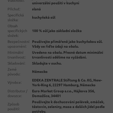
Vlastnosti
:
univerzální použití v kuchyni
Příchuť
:
slaná
Specifická
kuchyňská sůl
složka
:
Obsah
specifických
100 % sůl jako základní složka
složek
:
Bezpečnostní
Používejte přiměřeně jako kuchyňskou sůl.
upozornění
:
Vždy se řiďte údaji na obalu.
Minimální
Uvedeno na obalu. Přesné datum minimální
trvanlivost
:
trvanlivosti sdělíme na vyžádání.
Skladování
:
Skladujte v suchu.
Země
Německo
původu
:
EDEKA ZENTRALE Stiftung & Co. KG, New-
Výrobce
:
York-Ring 6, 22297 Hamburg, Německo
Distributor /
Euro Market Group s.r.o., Hájkova 356,
dovozce
:
Domažlice, 34401
Používejte k dochucování polévek, omáček,
Způsob
těstovin, zeleniny, masa a dalších jídel podle
použití
:
potřeby.