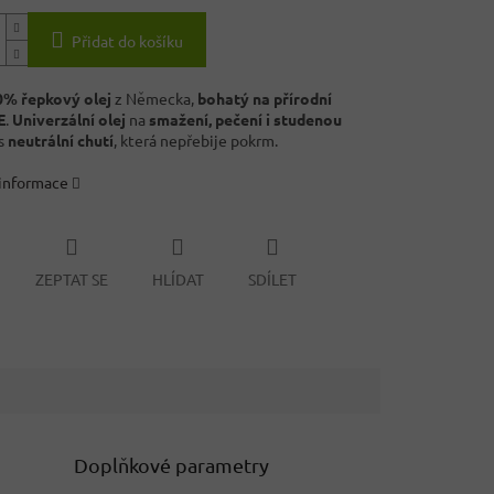
Přidat do košíku
0% řepkový olej
z Německa,
bohatý na přírodní
E
.
Univerzální olej
na
smažení, pečení i studenou
s
neutrální chutí
, která nepřebije pokrm.
 informace
ZEPTAT SE
HLÍDAT
SDÍLET
Doplňkové parametry