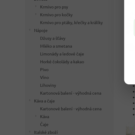
Krmivo pro psy
Krmivo pro kočky
Krmivo pro ptáky, křečky a králíky
Nápoje
Džusy a šťávy
Mléko a smetana
Limonády a ledové čaje
Horké čokolády a kakao
✅ C
Pivo
Víno
Lihoviny
Kartonová balení - výhodná cena
Káva a čaje
Kartonové balení - výhodná cena
Káva
Čaje
Italské zboží