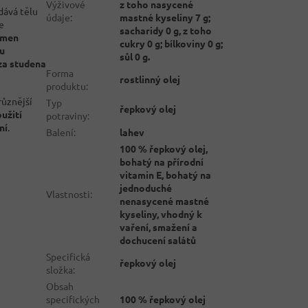
Výživové
z toho nasycené
dává tělu
údaje
:
mastné kyseliny 7 g;
e
sacharidy 0 g, z toho
emen
cukry 0 g; bílkoviny 0 g;
u
sůl 0 g.
za studena
Forma
rostlinný olej
produktu
:
různější
Typ
řepkový olej
užití
potraviny
:
ní
.
Balení
:
lahev
100 % řepkový olej,
bohatý na přírodní
vitamin E, bohatý na
jednoduché
Vlastnosti
:
nenasycené mastné
kyseliny, vhodný k
vaření, smažení a
dochucení salátů
Specifická
řepkový olej
složka
:
Obsah
specifických
100 % řepkový olej