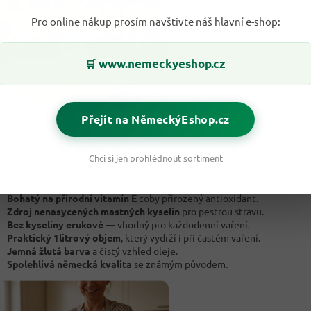
Pro online nákup prosím navštivte náš hlavní e-shop:
www.nemeckyeshop.cz
🛒
Přejít na NěmeckýEshop.cz
o z toho budete mít?
Chci si jen prohlédnout sortiment
Univerzální použití
na smažení, dušení, pečení i studenou kuchyni.
Neutrální chuť i vůně
, která neovlivní výsledný pokrm.
Bohatý na přírodní vitamín E
coby přirozený antioxidant.
Zdroj nenasycených mastných kyselin
pro pestrou stravu.
Bez kyseliny erukové
— vhodný pro každodenní vaření.
Praktický 1litrový objem
, který vydrží i při častém vaření.
Jemná žlutá barva
a čistý vzhled oleje.
Spolehlivá německá kvalita
se známým původem.