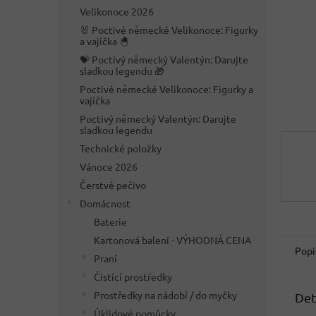
n
Velikonoce 2026
e
🐰 Poctivé německé Velikonoce: Figurky
l
a vajíčka 🐣
💝 Poctivý německý Valentýn: Darujte
sladkou legendu 🎁
Poctivé německé Velikonoce: Figurky a
vajíčka
Poctivý německý Valentýn: Darujte
sladkou legendu
Technické položky
Vánoce 2026
Čerstvé pečivo
Domácnost
Baterie
Kartonová balení - VÝHODNÁ CENA
Popi
Praní
Čistící prostředky
Prostředky na nádobí / do myčky
Det
Úklidové pomůcky