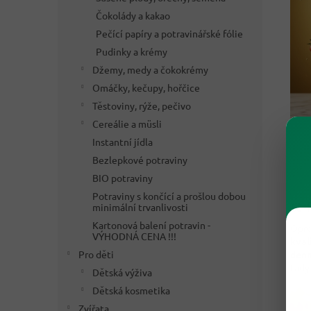
Čokolády a kakao
Pečící papíry a potravinářské fólie
Pudinky a krémy
Džemy, medy a čokokrémy
Omáčky, kečupy, hořčice
Těstoviny, rýže, pečivo
Cereálie a müsli
Instantní jídla
Bezlepkové potraviny
BIO potraviny
Potraviny s končící a prošlou dobou
⚖️ 
minimální trvanlivosti
Kartonová balení potravin -
Opro
VÝHODNÁ CENA !!!
kval
denn
Pro děti
tady
Dětská výživa
Dětská kosmetika
Zvířata