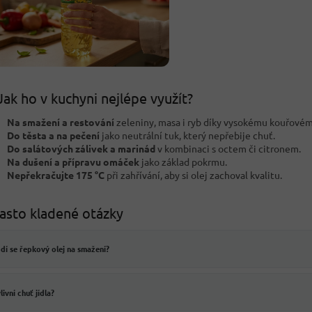
Jak ho v kuchyni nejlépe využít?
Na smažení a restování
zeleniny, masa i ryb díky vysokému kouřové
Do těsta a na pečení
jako neutrální tuk, který nepřebije chuť.
Do salátových zálivek a marinád
v kombinaci s octem či citronem.
Na dušení a přípravu omáček
jako základ pokrmu.
Nepřekračujte 175 °C
při zahřívání, aby si olej zachoval kvalitu.
asto kladené otázky
dí se řepkový olej na smažení?
livní chuť jídla?