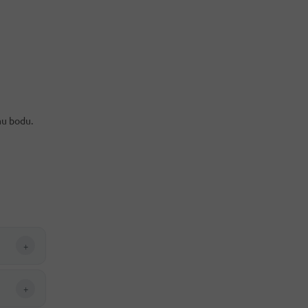
mu bodu.
+
+