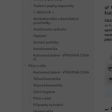
Toaletní papíry, kapesníky
🌿 
ku
⭐ SIDOLUX ⭐
Antibakteriální a dezinfekční
G&G
prostředky
se h
Osvěžovače vzduchu
spol
neut
Náplasti
jídel
Domácí potřeby
Autokosmetika
Kartonová balení - VÝHODNÁ CENA
!!!
Péče o tělo
Kartonová balení - VÝHODNÁ CENA
Tělová kosmetika
Vlasová kosmetika
Ústní hygiena
Péče o pleť
Přípravky na holení
🍳 
Intimní péče