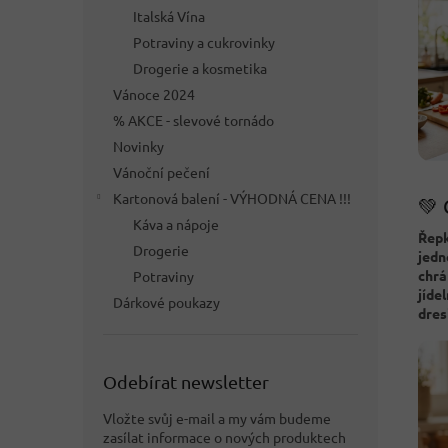
Italská Vína
Potraviny a cukrovinky
Drogerie a kosmetika
Vánoce 2024
% AKCE - slevové tornádo
Novinky
Vánoční pečení
Kartonová balení - VÝHODNÁ CENA !!!
💚 
Káva a nápoje
Řepk
Drogerie
jedn
chrá
Potraviny
jíde
Dárkové poukazy
dres
Odebírat newsletter
Vložte svůj e-mail a my vám budeme
zasílat informace o nových produktech