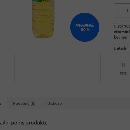
110,90 Kč
Čistý
10
–50 %
vitamín 
kuchyni
Detailní
TISK
s
Podobné (8)
Diskuze
ailní popis produktu