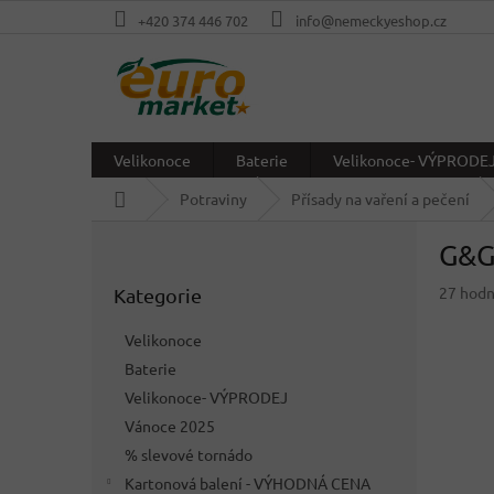
Přejít
+420 374 446 702
info@nemeckyeshop.cz
na
obsah
Velikonoce
Baterie
Velikonoce- VÝPRODE
Domů
Potraviny
Přísady na vaření a pečení
P
G&G
o
Přeskočit
s
Průměr
27 hod
Kategorie
kategorie
t
hodnoc
r
produkt
Velikonoce
a
je
Baterie
n
3,1
z
Velikonoce- VÝPRODEJ
n
5
í
Vánoce 2025
hvězdič
p
% slevové tornádo
a
Kartonová balení - VÝHODNÁ CENA