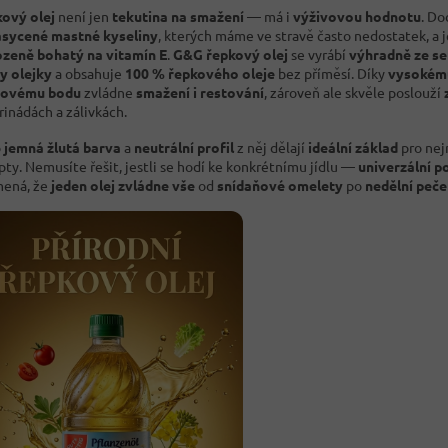
ový olej
není jen
tekutina na smažení
— má i
výživovou hodnotu
. Do
sycené mastné kyseliny
, kterých máme ve stravě často nedostatek, a j
ozeně bohatý na vitamín E
.
G&G řepkový olej
se vyrábí
výhradně ze s
y olejky
a obsahuje
100 % řepkového oleje
bez příměsí. Díky
vysokém
řovému bodu
zvládne
smažení i restování
, zároveň ale skvěle poslouží
rinádách a zálivkách.
o
jemná žlutá barva
a
neutrální profil
z něj dělají
ideální základ
pro nej
pty. Nemusíte řešit, jestli se hodí ke konkrétnímu jídlu —
univerzální po
ená, že
jeden olej zvládne vše
od
snídaňové omelety
po
nedělní peče