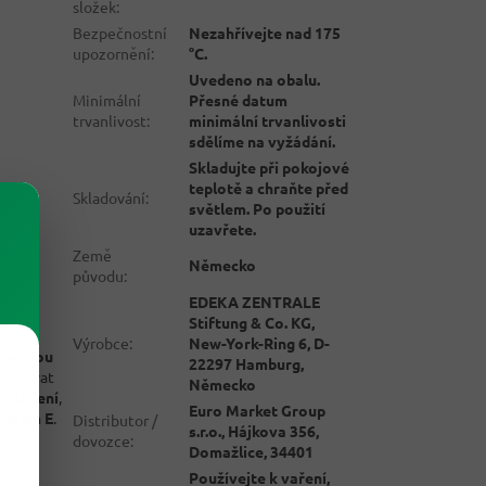
složek
:
Bezpečnostní
Nezahřívejte nad 175
upozornění
:
°C.
Uvedeno na obalu.
Minimální
Přesné datum
trvanlivost
:
minimální trvanlivosti
sdělíme na vyžádání.
Skladujte při pokojové
teplotě a chraňte před
Skladování
:
světlem. Po použití
uzavřete.
Země
Německo
původu
:
EDEKA ZENTRALE
Stiftung & Co. KG,
Výrobce
:
New-York-Ring 6, D-
ěmeckou
22297 Hamburg,
používat
Německo
é složení
,
Euro Market Group
mínem E
.
Distributor /
s.r.o., Hájkova 356,
dovozce
:
Domažlice, 34401
Používejte k vaření,