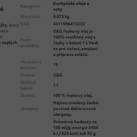
Kuchyňské oleje a
Kategorie
:
dé
octy
Hmotnost
:
0.973 kg
EAN
:
4311596413232
ejky
, který
nete
G&G řepkový olej je
Má
100% rostlinný olej z
Popis
do
teplých
řepky v balení 1 l. Hodí
produktu
:
se pro vaření, smažení
a přípravu salátů.
Množství v
15
kartonu
:
Značka
:
G&G
Velikost
1 l
balení
:
Složení
:
100 % řepkový olej.
Nejsou uvedeny žádné
Alergeny
:
povinně deklarované
alergeny.
Průměrné hodnoty na
100 ml/g: energie 3404
kJ / 828 kcal; tuk 92 g,