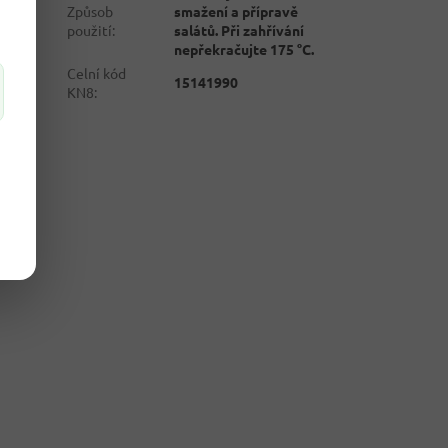
Způsob
smažení a přípravě
použití
:
salátů. Při zahřívání
nepřekračujte 175 °C.
Celní kód
15141990
KN8
: