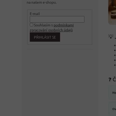
na našem e-shopu.
E-mail
Souhlasím s
podmínkami
zpracování osobních údajů
💡 
PŘIHLÁSIT SE
❓ Č
Ho
Ov