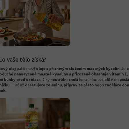
Co vaše tělo získá?
ový olej
patří mezi
oleje s příznivým složením mastných kyselin
. Je
b
oduché nenasycené mastné kyseliny
a
přirozeně obsahuje vitamín E
,
ní buňky před oxidací
. Díky
neutrální chuti
ho snadno zařadíte do
pest
lníčku
— ať už
orestujete zeleninu
,
připravíte těsto
nebo
zaděláte do
ink
.