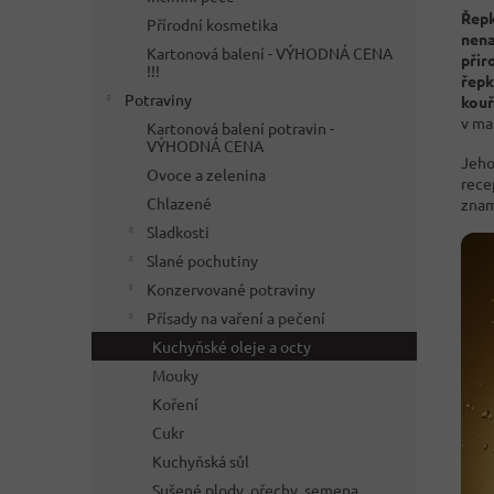
Řepk
Přírodní kosmetika
nena
Kartonová balení - VÝHODNÁ CENA
přir
!!!
řepk
Potraviny
kou
v ma
Kartonová balení potravin -
VÝHODNÁ CENA
Jeh
Ovoce a zelenina
rece
Chlazené
znam
Sladkosti
Slané pochutiny
Konzervované potraviny
Přísady na vaření a pečení
Kuchyňské oleje a octy
Mouky
Koření
Cukr
Kuchyňská sůl
Sušené plody, ořechy, semena