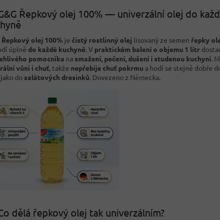
G&G Řepkový olej 100% — univerzální olej do kaž
chyně
 Řepkový olej 100%
je
čistý rostlinný olej
lisovaný ze semen
řepky ol
odí úplně
do každé kuchyně
. V
praktickém balení o objemu 1 litr
dosta
ehlivého pomocníka
na
smažení, pečení, dušení i studenou kuchyni
. 
rální vůni i chuť
, takže
nepřebije chuť pokrmu
a hodí se stejně dobře 
jako do
salátových dresinků
. Dovezeno z Německa.
Co dělá řepkový olej tak univerzálním?