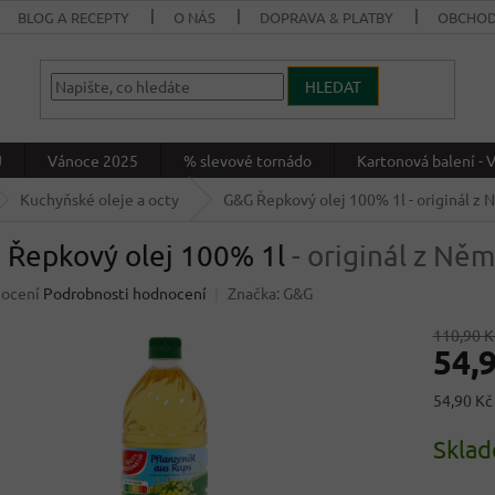
BLOG A RECEPTY
O NÁS
DOPRAVA & PLATBY
OBCHOD
HLEDAT
J
Vánoce 2025
% slevové tornádo
Kartonová balení 
Kuchyňské oleje a octy
G&G Řepkový olej 100% 1l
- originál z
 Řepkový olej 100% 1l
- originál z Ně
né
nocení
Podrobnosti hodnocení
Značka:
G&G
ení
u
110,90 K
54,
Měrná
54,90 Kč 
cena:
ek.
Skla