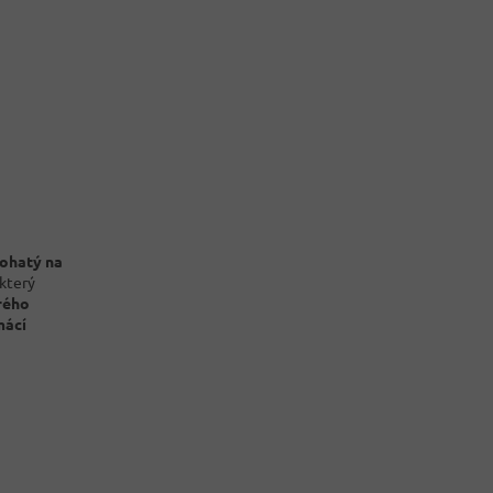
ohatý na
 který
rého
mácí