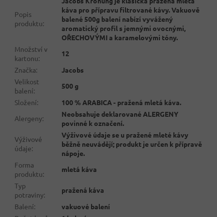
Jacobs Krönung je klasická pražená mletá
káva pro přípravu filtrované kávy. Vakuově
Popis
balené 500g balení nabízí vyvážený
produktu
:
aromatický profil s jemnými ovocnými,
OŘECHOVÝMI a karamelovými tóny.
Množství v
12
kartonu
:
Značka
:
Jacobs
Velikost
500 g
balení
:
Složení
:
100 % ARABICA - pražená mletá káva.
Neobsahuje deklarované ALERGENY
Alergeny
:
povinné k označení.
Výživové údaje se u pražené mleté kávy
Výživové
běžně neuvádějí; produkt je určen k přípravě
údaje
:
nápoje.
Forma
mletá káva
produktu
:
Typ
pražená káva
potraviny
:
Balení
:
vakuové balení