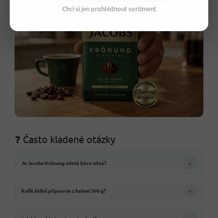
Chci si jen prohlédnout sortiment
❓ Často kladené otázky
+
Je Jacobs Krönung mletá káva silná?
+
Kolik šálků připravím z balení 500 g?