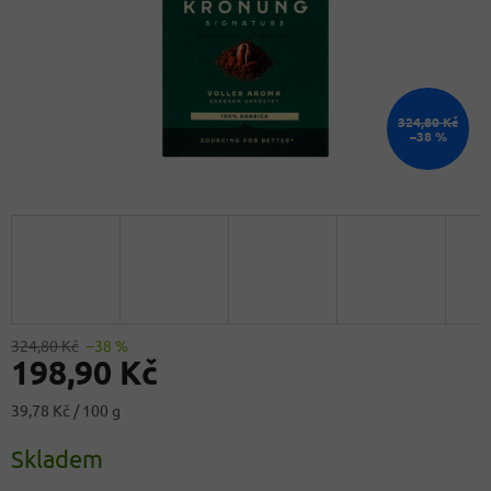
324,80 Kč
–38 %
324,80 Kč
–38 %
198,90 Kč
Měrná
39,78 Kč / 100 g
cena:
Skladem