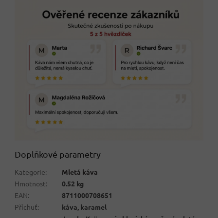
Doplňkové parametry
Kategorie
:
Mletá káva
Hmotnost
:
0.52 kg
EAN
:
8711000708651
Příchuť
:
káva, karamel