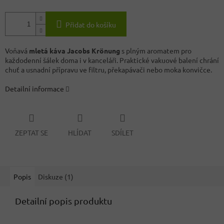
Přidat do košíku
Voňavá
mletá káva Jacobs Krönung
s plným aromatem pro
každodenní šálek doma i v kanceláři. Praktické vakuové balení chrání
chuť a usnadní přípravu ve filtru, překapávači nebo moka konvičce.
Detailní informace
ZEPTAT SE
HLÍDAT
SDÍLET
Popis
Diskuze (1)
Detailní popis produktu