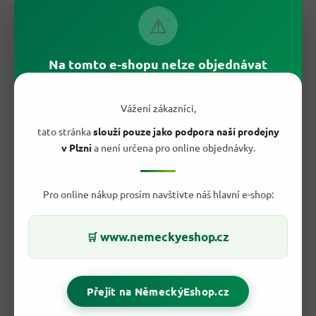
⚠
Na tomto e-shopu nelze objednávat
Vážení zákazníci,
tato stránka
slouží pouze jako podpora naší prodejny
v Plzni
a není určena pro online objednávky.
❓ Je Jacobs Krönung mletá káva vhodná
Pro online nákup prosím navštivte náš hlavní e-shop:
pro filtr i moka konvičku?
Ano, jemně mletá pražená káva se hodí pro běžné domácí
způsoby přípravy. Nejlépe vynikne ve filtru, překapávači nebo
www.nemeckyeshop.cz
🛒
moka konvičce, kde nabídne plnou vůni a pohodlné dávkování
bez mlýnku.
Přejít na NěmeckýEshop.cz