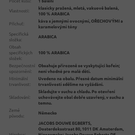
Počet kusů
:
1 balení
klasicky pražená, mletá, vakuově balená,
Vlastnosti
:
100 % ARABICA
káva s jemnými ovocnými, OŘECHOVÝMI a
Příchuť
:
karamelovými tóny
Specifická
ARABICA
složka
:
Obsah
specifických
100 % ARABICA
složek
:
Bezpečnostní
Obsahuje přirozeně se vyskytující kofein;
upozornění
:
není vhodné pro malé děti.
Minimální
Uvedeno na obalu. Přesné datum minimální
trvanlivost
:
trvanlivosti sdělíme na vyžádání.
Skladujte v suchu a chladu. Po otevření
Skladování
:
uchovávejte obal dobře uzavřený, v suchu a
temnu.
Země
Německo
původu
:
JACOBS DOUWE EGBERTS,
Oosterdoksstraat 80, 1011 DK Amsterdam,
Výrobce
:
Nizozemsko; Jacobs Douwe Egberts DE