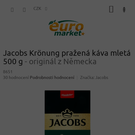
Přejít
NÁKUP
na
CZK
obsah
KOŠÍK
Jacobs Krönung pražená káva mletá
500 g
- originál z Německa
8651
Průměrné
30 hodnocení
Podrobnosti hodnocení
Značka:
Jacobs
hodnocení
produktu
je
3,7
z
5
hvězdiček.