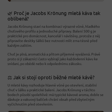
🌿 Proč je Jacobs Krönung mletá káva tak
oblíbená?
Jacobs Krönung staví na kombinaci výrazné vůně, hladkého
chuťového profilu a jednoduché přípravy. Balení 500 g je
praktické pro domácnost, kancelář i návštěvy, protože z něj
připravíte desítky šálků bez nutnosti mlít zrna těsně před
každým zalitím.
Chuť je plná, aromatická a přitom příjemně vyvážená. Právě
proto si ji zákazníci často vybírají jako každodenní kávu ke
snídani, po obědě nebo k odpolednímu zákusku.
⚖️ Jak si stojí oproti běžné mleté kávě?
U mleté kávy rozhoduje hlavně vůně po otevření, stabilní
chuť v šálku a praktické balení. Jacobs Krönung v těchto
bodech působí spolehlivě: má typické kávové aroma, dobře se
dávkuje a vakuový balíček chrání obsah před zbytečným
vyčichnutím před otevřením.