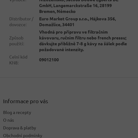
GmbH, Langemarckstraße 16, 28199
Bremen, Německo
Distributor /
Euro Market Group s.r.o., Hájkova 356,
dovozce
:
Domažlice, 34401
Vhodná pro přípravu ve filtračním
Způsob
kávovaru, ručním filtru nebo french pressu;
použití
:
dávkujte přibližně 7-8 g kávy na šálek podle
požadované intenzity.
Celní kód
09012100
KN8
:
Z
á
p
a
Informace pro vás
t
Blog a recepty
í
O nás
Doprava & platby
Obchodní podmínky