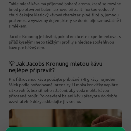
Tahle mletá káva má příjemně bohaté aroma, které se rozvine
hned po otevření balení a znovu při zalití horkou vodou. V
chuti čekejte klasický kávový charakter: plnější tělo, jemnou
praženost a vyvážený dojem, který se dobře pije samostatně i
s mlékem.
Jacobs Krönung je ideální, pokud nechcete experimentovat s
příliš kyselými nebo těžkými profily a hledáte spolehlivou
kávu pro běžný den.
💡 Jak Jacobs Krönung mletou kávu
nejlépe připravit?
Pro filtrovanou kávu použijte přibližně 7-8 g kávy na jeden
šálek podle požadované intenzity. U moka konvičky naplňte
sítko volně, bez silného stlačení, aby voda mohla kávou
přirozeně projít. Po otevření balení kávu přesypte do dobře
uzavíratelné dózy a skladujte ji v suchu.