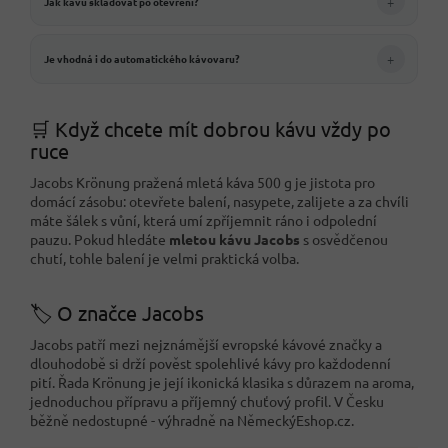
+
Jak kávu skladovat po otevření?
+
Je vhodná i do automatického kávovaru?
🛒 Když chcete mít dobrou kávu vždy po
ruce
Jacobs Krönung pražená mletá káva 500 g je jistota pro
domácí zásobu: otevřete balení, nasypete, zalijete a za chvíli
máte šálek s vůní, která umí zpříjemnit ráno i odpolední
pauzu. Pokud hledáte
mletou kávu Jacobs
s osvědčenou
chutí, tohle balení je velmi praktická volba.
🏷️ O značce Jacobs
Jacobs patří mezi nejznámější evropské kávové značky a
dlouhodobě si drží pověst spolehlivé kávy pro každodenní
pití. Řada Krönung je její ikonická klasika s důrazem na aroma,
jednoduchou přípravu a příjemný chuťový profil. V Česku
běžně nedostupné - výhradně na NěmeckýEshop.cz.