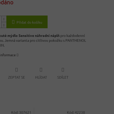
odáno
Přidat do košíku
kuté mýdlo Sensitive náhradní náplň
pro každodenní
ou. Jemná varianta pro citlivou pokožku s PANTHENOL
IN.
 informace
ZEPTAT SE
HLÍDAT
SDÍLET
Kód:
307621
Kód:
42238