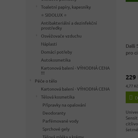
Toaletní papíry, kapesníky
⭐ SIDOLUX ⭐
Antibakteriální a dezinfekční
prostředky
Osvěžovače vzduchu
Náplasti
Dalli 
Domácí potřeby
pro c
kg, 4
Autokosmetika
Průmě
Kartonová balení - VÝHODNÁ CENA
hodno
!!!
229
produ
Péče o tělo
je
Měrná
4,77 Kč
Kartonová balení - VÝHODNÁ CENA
3,5
cena:
z
Tělová kosmetika
D
5
Přípravky na opalování
hvězdi
Univer
Deodoranty
Sensiti
Parfémované vody
citliv
Sprchové gely
šetrné
a...
Tělová mléka a krémy