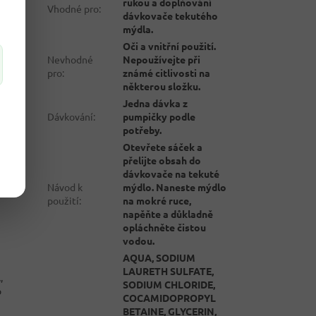
rukou a doplňování
Vhodné pro
:
dávkovače tekutého
mýdla.
Oči a vnitřní použití.
Nevhodné
Nepoužívejte při
pro
:
známé citlivosti na
některou složku.
Jedna dávka z
Dávkování
:
pumpičky podle
potřeby.
Otevřete sáček a
přelijte obsah do
dávkovače na tekuté
Návod k
mýdlo. Naneste mýdlo
použití
:
na mokré ruce,
napěňte a důkladně
opláchněte čistou
vodou.
AQUA, SODIUM
LAURETH SULFATE,
L
,
SODIUM CHLORIDE,
o
COCAMIDOPROPYL
BETAINE, GLYCERIN,