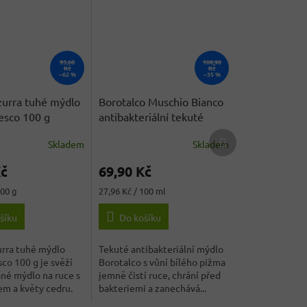
95,60
108,90
Kč
Kč
–62 %
–35 %
zurra tuhé mýdlo
Borotalco Muschio Bianco
esco 100 g
antibakteriální tekuté
mýdlo 250 ml
Další
Skladem
Skladem
produkt
Kč
69,90 Kč
Měrná
100 g
27,96 Kč / 100 ml
cena:
šíku
Do košíku
urra tuhé mýdlo
Tekuté antibakteriální mýdlo
sco 100 g je svěží
Borotalco s vůní bílého pižma
né mýdlo na ruce s
jemně čistí ruce, chrání před
m a květy cedru.
bakteriemi a zanechává...