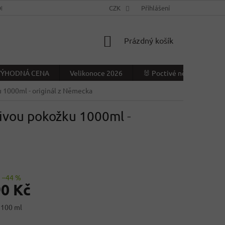
NÍ PODMÍNKY
KONTAKTY
CZK
VÝDEJNÍ MÍSTO
Přihlášení
NAPIŠTE NÁ
NÁKUPNÍ
Prázdný košík
KOŠÍK
- VÝHODNÁ CENA
Velikonoce 2026
🐰 Poctivé německé Veliko
ku 1000ml
- originál z Německa
tlivou pokožku 1000ml
-
–44 %
90 Kč
 100 ml