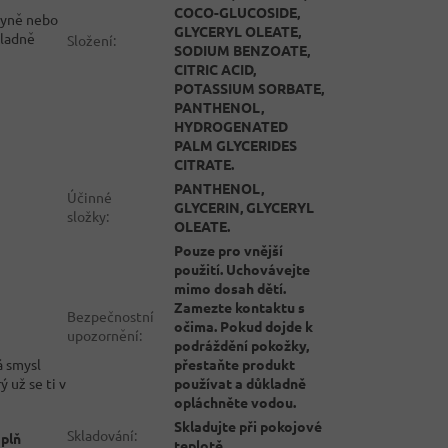
COCO-GLUCOSIDE,
hyně nebo
GLYCERYL OLEATE,
kladně
Složení
:
SODIUM BENZOATE,
CITRIC ACID,
POTASSIUM SORBATE,
PANTHENOL,
HYDROGENATED
PALM GLYCERIDES
CITRATE.
PANTHENOL,
Účinné
GLYCERIN, GLYCERYL
složky
:
OLEATE.
Pouze pro vnější
použití. Uchovávejte
mimo dosah dětí.
Zamezte kontaktu s
Bezpečnostní
očima. Pokud dojde k
upozornění
:
podráždění pokožky,
přestaňte produkt
á smysl
používat a důkladně
 už se ti v
opláchněte vodou.
Skladujte při pokojové
Skladování
:
plň
teplotě.