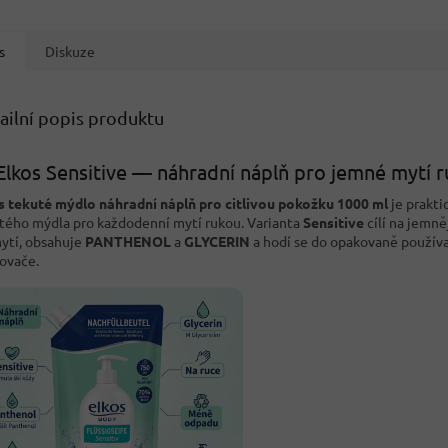
s
Diskuze
ailní popis produktu
Elkos Sensitive — náhradní náplň pro jemné mytí 
s tekuté mýdlo náhradní náplň pro citlivou pokožku 1000 ml
je prakti
tého mýdla pro každodenní mytí rukou. Varianta
Sensitive
cílí na jemně
mytí, obsahuje
PANTHENOL
a
GLYCERIN
a hodí se do opakovaně použív
ovače.