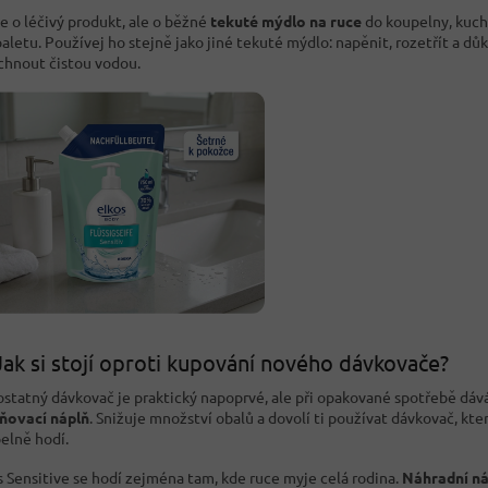
e o léčivý produkt, ale o běžné
tekuté mýdlo na ruce
do koupelny, kuc
oaletu. Používej ho stejně jako jiné tekuté mýdlo: napěnit, rozetřít a dů
chnout čistou vodou.
Jak si stojí oproti kupování nového dávkovače?
statný dávkovač je praktický napoprvé, ale při opakované spotřebě dáv
ňovací náplň
. Snižuje množství obalů a dovolí ti používat dávkovač, který
elně hodí.
s Sensitive se hodí zejména tam, kde ruce myje celá rodina.
Náhradní ná