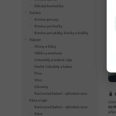
Dětská kosmetika
Zvířata
Krmivo pro psy
Krmivo pro kočky
Krmivo pro ptáky, křečky a králíky
Nápoje
Džusy a šťávy
Mléko a smetana
Limonády a ledové čaje
Horké čokolády a kakao
Pivo
Víno
Lihoviny
🧴 
Kartonová balení - výhodná cena
Káva a čaje
Citl
Kartonové balení - výhodná cena
GLY
příj
Káva