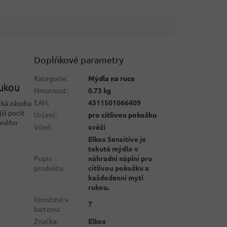
Doplňkové parametry
Kategorie
:
Mýdla na ruce
rukou
Hmotnost
:
0.73 kg
EAN
:
4311501066409
cká zásoba
jší pocit
Určení
:
pro citlivou pokožku
aného
Vůně
:
svěží
Elkos Sensitive je
tekuté mýdlo v
Popis
náhradní náplni pro
produktu
:
citlivou pokožku a
každodenní mytí
rukou.
Množství v
7
kartonu
:
Značka
:
Elkos