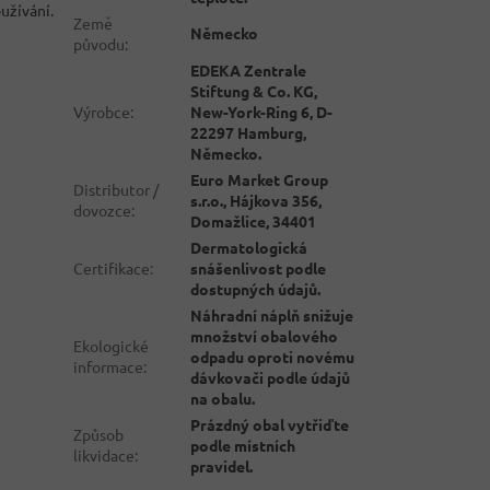
užívání.
Země
Německo
původu
:
EDEKA Zentrale
Stiftung & Co. KG,
Výrobce
:
New-York-Ring 6, D-
22297 Hamburg,
Německo.
Euro Market Group
Distributor /
s.r.o., Hájkova 356,
dovozce
:
Domažlice, 34401
Dermatologická
Certifikace
:
snášenlivost podle
dostupných údajů.
Náhradní náplň snižuje
množství obalového
Ekologické
odpadu oproti novému
informace
:
dávkovači podle údajů
na obalu.
Prázdný obal vytřiďte
Způsob
podle místních
likvidace
:
pravidel.