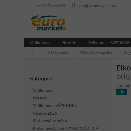
Přejít
+420 374 446 702
info@nemeckyeshop.cz
na
obsah
Velikonoce
Baterie
Velikonoce- VÝPRODE
Domů
Péče o tělo
Tělová kosmetika
Mýd
P
Elko
o
Přeskočit
s
orig
Kategorie
kategorie
t
106640
r
Velikonoce
Tip
a
Baterie
n
Velikonoce- VÝPRODEJ
n
í
Vánoce 2025
p
% slevové tornádo
a
Kartonová balení - VÝHODNÁ CENA