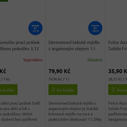
494,90
156,10
Kč
Kč
–53 %
–48 %
Sensitiv prací prášek
Dermomed tekuté mýdlo
Felce Az
itlivou pokožku 3,12
s arganovým olejem 1 l
Solido Fr
8 PD
Vyprodáno
Skladem
rné
Průměrné
cení
hodnocení
 Kč
79,90 Kč
35,90 
ktu
produktu
je
Měrná
Měrná
 / 1 ks
79,90 Kč / 1 l
28,72 Kč / 
3,0
cena:
cena:
z
o košíku
Do košíku
Do ko
5
ček.
hvězdiček.
zální prací prášek Dalli
Dermomed tekuté mýdlo s
Felce Azz
v pro děti a lidi s
arganovým olejem je italské
Solido Fre
ou pokožkou. Velmi
krémové mýdlo na ruce v
parfémova
 složení bez parfémů
praktickém dávkovači 1 l. Díky
bergamote
BIO...