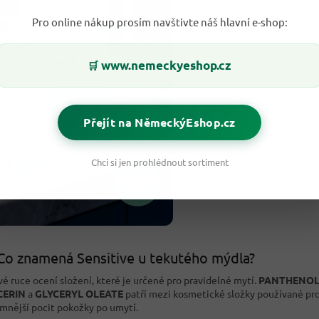
Pro online nákup prosím navštivte náš hlavní e-shop:
www.nemeckyeshop.cz
🛒
Přejít na NěmeckýEshop.cz
Chci si jen prohlédnout sortiment
Co znamená Sensitive u tekutého mýdla?
ivé ruce ocení složení, které je určené pro pravidelné mytí.
PANTHENO
CERIN
a
GLYCERYL OLEATE
patří mezi kosmetické složky používané pr
emnější pocit pokožky po umytí.