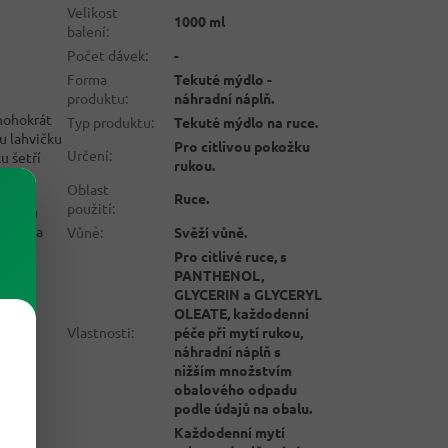
Velikost
1000 ml
balení
:
Počet dávek
:
-
Forma
Tekuté mýdlo -
produktu
:
náhradní náplň.
nohokrát
Typ produktu
:
Tekuté mýdlo na ruce.
u lahvičku
Pro citlivou pokožku
Určení
:
u šetří
rukou.
Oblast
Ruce.
použití
:
atnému
řelití a
Vůně
:
Svěží vůně.
Pro citlivé ruce, s
PANTHENOL,
GLYCERIN a GLYCERYL
OLEATE, každodenní
Vlastnosti
:
péče při mytí rukou,
náhradní náplň s
nižším množstvím
obalového odpadu
podle údajů na obalu.
Každodenní mytí