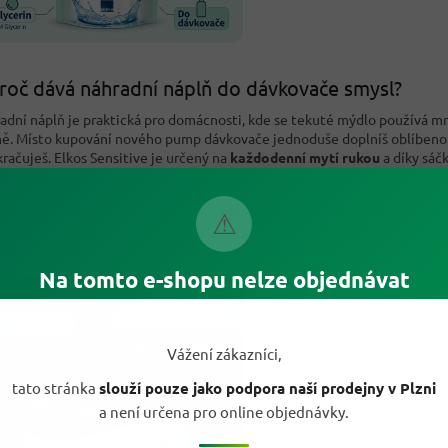
roč dává náhradní náplň do dávkovače smysl?
adní náplň je praktická pro domácnosti, kde se tekuté mýdlo používá m
ě. Místo kupování nového pump dávkovače jednoduše doplníš oblíbeno
kračuješ. Elkos Sensitive je určený na
každodenní mytí rukou
a díky sáčk
o ve skříňce.
balu je zvýrazněný refill princip a nižší množství odpadu oproti samost
⚠
ovači. Pro zákazníka je důležitý hlavně
praktický velký objem
, snadné p
ější kosmetický charakter pro citlivou pokožku rukou.
Na tomto e-shopu nelze objednávat
Vážení zákazníci,
tato stránka
slouží pouze jako podpora naší prodejny v Plzni
a není určena pro online objednávky.