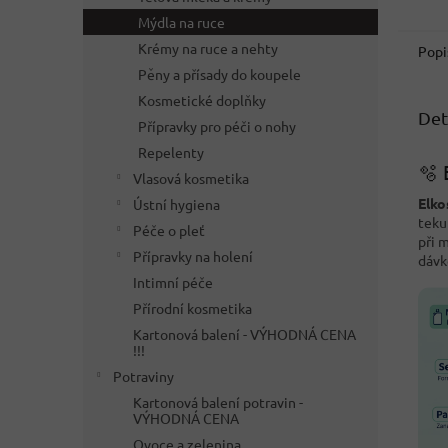
Mýdla na ruce
Krémy na ruce a nehty
Popi
Pěny a přísady do koupele
Kosmetické doplňky
Det
Přípravky pro péči o nohy
Repelenty
🫧 
Vlasová kosmetika
Elko
Ústní hygiena
teku
Péče o pleť
při 
Přípravky na holení
dávk
Intimní péče
Přírodní kosmetika
Kartonová balení - VÝHODNÁ CENA
!!!
Potraviny
Kartonová balení potravin -
VÝHODNÁ CENA
Ovoce a zelenina