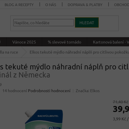
BLOG A RECEPTY
O NÁS
DOPRAVA & PLATBY
OBCHOD
HLEDAT
J
Vánoce 2025
% slevové tornádo
Kartonová balení 
la na ruce
Elkos tekuté mýdlo náhradní náplň pro citlivou pokož
s tekuté mýdlo náhradní náplň pro ci
inál z Německa
9
Průměrné
14 hodnocení
Podrobnosti hodnocení
Značka:
Elkos
hodnocení
produktu
71,40 Kč
39,
je
4,1
z
Měrná
3,99 Kč /
5
cena:
hvězdiček.