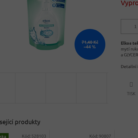
Vypr
71,40 Kč
Elkos te
–44 %
mytí ruk
a GLYCER
Detailní
TISK
sející produkty
Kód:
528103
Kód:
90807
nka