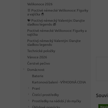
n
Velikonoce 2026
e
🐰 Poctivé německé Velikonoce: Figurky
l
a vajíčka 🐣
💝 Poctivý německý Valentýn: Darujte
sladkou legendu 🎁
Poctivé německé Velikonoce: Figurky a
vajíčka
Poctivý německý Valentýn: Darujte
sladkou legendu
Technické položky
Vánoce 2026
Čerstvé pečivo
Domácnost
Baterie
Kartonová balení - VÝHODNÁ CENA
Praní
Souvi
Čistící prostředky
Prostředky na nádobí / do myčky
Novi
Úklidové pomůcky