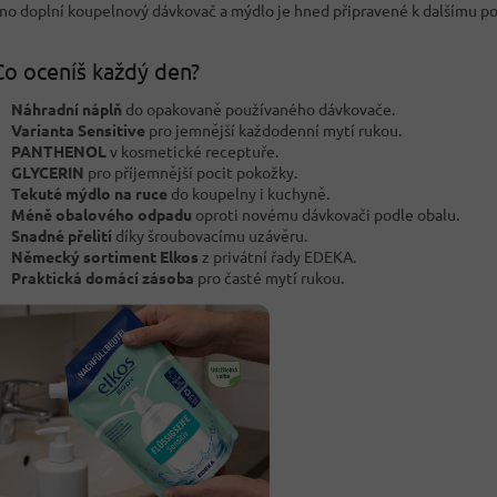
no doplní koupelnový dávkovač a mýdlo je hned připravené k dalšímu po
o oceníš každý den?
Náhradní náplň
do opakovaně používaného dávkovače.
Varianta Sensitive
pro jemnější každodenní mytí rukou.
PANTHENOL
v kosmetické receptuře.
GLYCERIN
pro příjemnější pocit pokožky.
Tekuté mýdlo na ruce
do koupelny i kuchyně.
Méně obalového odpadu
oproti novému dávkovači podle obalu.
Snadné přelití
díky šroubovacímu uzávěru.
Německý sortiment Elkos
z privátní řady EDEKA.
Praktická domácí zásoba
pro časté mytí rukou.