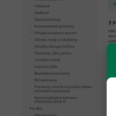
Chlazené
Sladkosti
Slané pochutiny
❓ P
Konzervované potraviny
Náhr
Přísady na vaření a pečení
denn
Džemy, medy a čokokrémy
a po
míst
Omáčky, kečupy, hořčice
Těstoviny, rýže, pečivo
Na o
Cereálie a müsli
dávk
jemn
Instantní jídla
Bezlepkové potraviny
BIO potraviny
Potraviny s končící a prošlou dobou
minimální trvanlivosti
Kartonová balení potravin -
VÝHODNÁ CENA !!!
Pro děti
Dětská výživa