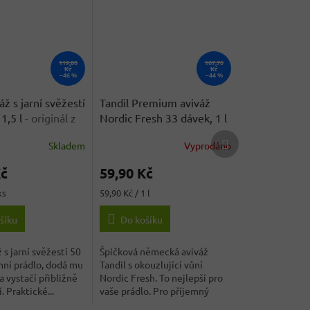
119,80
107,70
Kč
Kč
–46 %
–44 %
ž s jarní svěžestí
Tandil Premium aviváž
1,5 l
- originál z
Nordic Fresh 33 dávek, 1 l
a
- originál z Německa
Další
Skladem
Vyprodáno
produkt
Kč
59,90 Kč
Měrná
ks
59,90 Kč / 1 l
cena:
šíku
Do košíku
 s jarní svěžestí 50
Špičková německá aviváž
ní prádlo, dodá mu
Tandil s okouzlující vůní
a vystačí přibližně
Nordic Fresh. To nejlepší pro
. Praktické...
vaše prádlo. Pro příjemný
pocit...