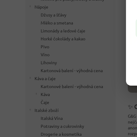
Nápoje
Džusy a šťávy
Mléko a smetana
Limonády a ledové čaje
Horké čokolády a kakao
Pivo
Víno
Lihoviny
Kartonová balení - výhodná cena
Káva a čaje
Kartonové balení - výhodná cena
Káva
Čaje
✨ C
Italské zboží
G&G 
Italská Vína
nejč
Potraviny a cukrovinky
anon
rozp
Drogerie a kosmetika