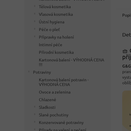
Tělová kosmetika
Vlasová kosmetika
Popi
Ústní hygiena
Péče o pleť
Det
Přípravky na holení
Intimní péče
🧺 
Přírodní kosmetika
pří
Kartonová balení - VÝHODNÁ CENA
!!!
G&G 
pran
Potraviny
vyst
Kartonová balení potravin -
oblí
VÝHODNÁ CENA
Ovoce a zelenina
Chlazené
Sladkosti
Slané pochutiny
Konzervované potraviny
Přísady na vaření a pečení