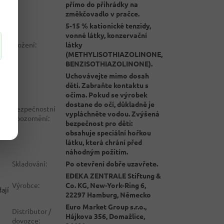
přímo do přihrádky na
změkčovadlo v pračce.
5-15 % kationické tenzidy,
vonné látky, konzervační
Složení
:
látky
(METHYLISOTHIAZOLINONE,
BENZISOTHIAZOLINONE).
Uchovávejte mimo dosah
dětí. Zabraňte kontaktu s
očima. Pokud se výrobek
dostane do očí, důkladně je
Bezpečnostní
vypláchněte vodou. Zvýšená
upozornění
:
bezpečnost pro děti:
obsahuje speciální hořkou
látku, která chrání před
náhodným požitím.
Skladování
:
Po otevření dobře uzavřete.
EDEKA ZENTRALE Stiftung &
Výrobce
:
Co. KG, New-York-Ring 6,
ají
22297 Hamburg, Německo
Euro Market Group s.r.o.,
Distributor /
Hájkova 356, Domažlice,
dovozce
: