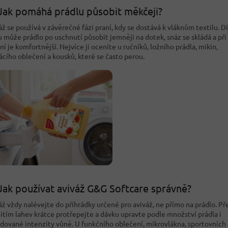
Jak pomáhá prádlu působit měkčeji?
áž se používá v závěrečné fázi praní, kdy se dostává k vláknům textilu. D
 může prádlo po uschnutí působit jemněji na dotek, snáz se skládá a při
ní je komfortnější. Nejvíce ji oceníte u ručníků, ložního prádla, mikin,
cího oblečení a kousků, které se často perou.
Jak používat aviváž G&G Softcare správně?
áž vždy nalévejte do přihrádky určené pro aviváž, ne přímo na prádlo. Př
itím lahev krátce protřepejte a dávku upravte podle množství prádla i
dované intenzity vůně. U funkčního oblečení, mikrovlákna, sportovních