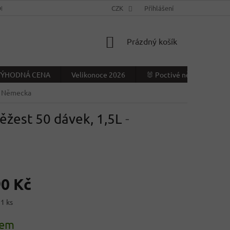
NÍ PODMÍNKY
KONTAKTY
CZK
VÝDEJNÍ MÍSTO
Přihlášení
NAPIŠTE NÁ
NÁKUPNÍ
Prázdný košík
KOŠÍK
- VÝHODNÁ CENA
Velikonoce 2026
🐰 Poctivé německé Veliko
 z Německa
věžest 50 dávek, 1,5L
-
90 Kč
 1 ks
dem