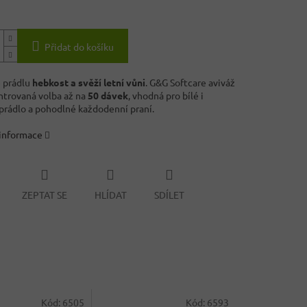
Přidat do košíku
 prádlu
hebkost a svěží letní vůni
. G&G Softcare aviváž
ntrovaná volba až na
50 dávek
, vhodná pro bílé i
prádlo a pohodlné každodenní praní.
 informace
ZEPTAT SE
HLÍDAT
SDÍLET
Kód:
6505
Kód:
6593