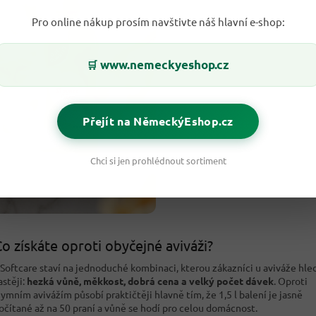
Pro online nákup prosím navštivte náš hlavní e-shop:
www.nemeckyeshop.cz
🛒
Přejít na NěmeckýEshop.cz
Chci si jen prohlédnout sortiment
o získáte oproti obyčejné aviváži?
Softcare staví na jednoduché kombinaci, kterou zákazníci u aviváže hled
astěji:
hezká vůně, měkkost, dobrá cena a velký počet dávek
. Oproti
ymním avivážím působí praktičtěji hlavně tím, že 1,5 l balení je jasně
očítané až na 50 praní a vůně se hodí pro celou domácnost.