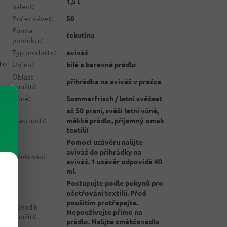
1,5 l
balení
:
Počet dávek
:
50
Forma
tekutina
produktu
:
Typ produktu
:
aviváž
ato
Určení
:
bílé a barevné prádlo
Oblast
přihrádka na aviváž v pračce
použití
:
Vůně
:
Sommerfrisch / letní svěžest
až 50 praní, svěží letní vůně,
Vlastnosti
:
měkké prádlo, příjemný omak
textilií
Pomocí uzávěru nalijte
aviváž do přihrádky na
Dávkování
:
aviváž. 1 uzávěr odpovídá 40
ml.
Postupujte podle pokynů pro
ošetřování textilií. Před
použitím protřepejte.
Návod k
Nepoužívejte přímo na
použití
:
prádlo. Nalijte změkčovadlo