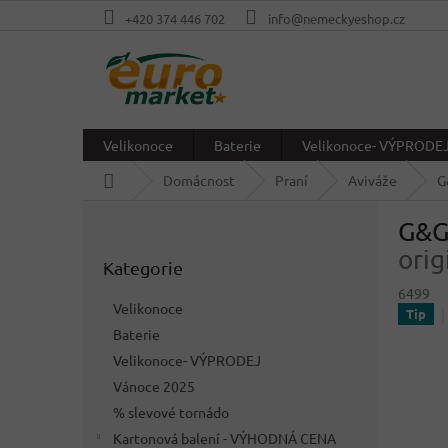
Přejít
+420 374 446 702
info@nemeckyeshop.cz
na
obsah
Velikonoce
Baterie
Velikonoce- VÝPRODE
Domů
Domácnost
Praní
Aviváže
G
P
G&G 
o
Přeskočit
s
orig
Kategorie
kategorie
t
6499
r
Velikonoce
Tip
a
Baterie
n
Velikonoce- VÝPRODEJ
n
í
Vánoce 2025
p
% slevové tornádo
a
Kartonová balení - VÝHODNÁ CENA