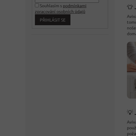
Souhlasím s
podmínkami
👕 
zpracování osobních údajů
Aviv
PŘIHLÁSIT SE
tomu
noše
domá
💡 
Aviv
použ
poža