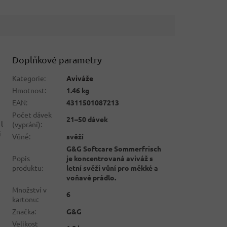
Doplňkové parametry
Kategorie
:
Aviváže
Hmotnost
:
1.46 kg
EAN
:
4311501087213
Počet dávek
21–50 dávek
l
(vyprání)
:
i
Vůně
:
svěží
G&G Softcare Sommerfrisch
Popis
je koncentrovaná aviváž s
produktu
:
letní svěží vůní pro měkké a
voňavé prádlo.
Množství v
6
kartonu
:
Značka
:
G&G
Velikost