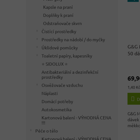
Kapsle na praní
Doplňky k praní
Odstraňovače skvrn
Čistící prostředky
Prostředky na nádobí / do myčky
G&G M
Úklidové pomůcky
50 dá
Toaletní papíry, kapesníky
Něme
⭐ SIDOLUX ⭐
Průmě
Antibakteriální a dezinfekční
hodno
69,9
prostředky
produ
je
Osvěžovače vzduchu
Měrná
1,40 Kč
3,8
cena:
Náplasti
z
D
Domácí potřeby
5
hvězdi
Autokosmetika
G&G M
Kartonová balení - VÝHODNÁ CENA
dávek 
!!!
měkkos
Péče o tělo
Kartonová balení - VÝHODNÁ CENA