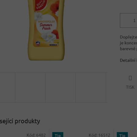
Dopřejte
je konce
barevné 
Detailní
TISK
sející produkty
Kód:
6482
Kód:
16512
Tip
Tip