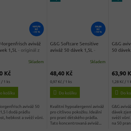
107,70
59,30
Kč
Kč
–35 %
–18 %
orgenfrisch aviváž
G&G Softcare Sensitive
G&G avivá
vek 1,5L
- originál z
aviváž 50 dávek 1,5L
-
50 dávek 
cka
originál z Německa
Německ
Skladem
Skladem
rné
Průměrné
Průměrné
cení
hodnocení
hodnocení
0 Kč
48,40 Kč
63,90 
ktu
produktu
produktu
je
je
Měrná
Měrná
 / 1 ks
0,97 Kč / 1 ks
1,28 Kč / 1 
4,2
3,8
cena:
cena:
z
z
o košíku
Do košíku
Do ko
5
5
ček.
hvězdiček.
hvězdiček.
orgenfrisch aviváž 50
Kvalitní hypoalergenní aviváž
G&G aviváž
1,5 l dodá prádlu
pro citlivou pokožku. Ideální
dávek zjem
t, hebkost a svěží vůni.
pro praní dětského prádla.
svěží vůni 
Tato koncentrovaná aviváž...
na 50 praní