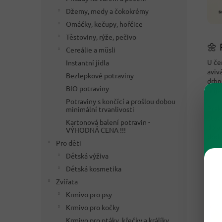
Džemy, medy a čokokrémy
Omáčky, kečupy, hořčice
Těstoviny, rýže, pečivo
🌼 
Cereálie a müsli
U če
Instantní jídla
aviv
Bezlepkové potraviny
drhn
BIO potraviny
příj
Potraviny s končící a prošlou dobou
Prak
minimální trvanlivosti
Stač
Kartonová balení potravin -
doko
VÝHODNÁ CENA !!!
dodr
Pro děti
Dětská výživa
Dětská kosmetika
Zvířata
Krmivo pro psy
Krmivo pro kočky
Krmivo pro ptáky, křečky a králíky