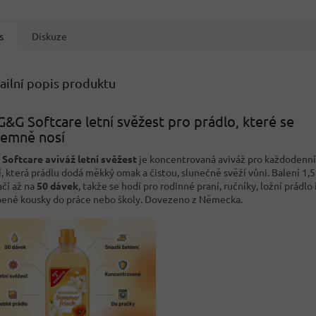
s
Diskuze
ailní popis produktu
G&G Softcare letní svěžest pro prádlo, které se
jemně nosí
Softcare aviváž letní svěžest
je koncentrovaná aviváž pro každodenní
í, která prádlu dodá měkký omak a čistou, slunečně svěží vůni. Balení 1,5 
ačí až na
50 dávek
, takže se hodí pro rodinné praní, ručníky, ložní prádlo 
bené kousky do práce nebo školy. Dovezeno z Německa.