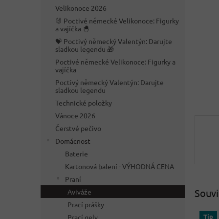
n
Velikonoce 2026
e
🐰 Poctivé německé Velikonoce: Figurky
l
a vajíčka 🐣
💝 Poctivý německý Valentýn: Darujte
sladkou legendu 🎁
Poctivé německé Velikonoce: Figurky a
vajíčka
Poctivý německý Valentýn: Darujte
sladkou legendu
Technické položky
Vánoce 2026
Čerstvé pečivo
Domácnost
Baterie
Kartonová balení - VÝHODNÁ CENA
Praní
Souvi
Aviváže
Prací prášky
Tip
Prací gely