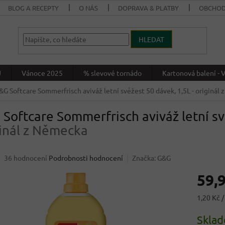
BLOG A RECEPTY
O NÁS
DOPRAVA & PLATBY
OBCHOD
HLEDAT
J
Vánoce 2025
% slevové tornádo
Kartonová balení 
&G Softcare Sommerfrisch aviváž letní svěžest 50 dávek, 1,5L
- originál
Softcare Sommerfrisch aviváž letní s
inál z Německa
Průměrné
36 hodnocení
Podrobnosti hodnocení
Značka:
G&G
hodnocení
59,
produktu
je
4,1
Měrná
1,20 Kč /
z
cena:
5
Skla
hvězdiček.