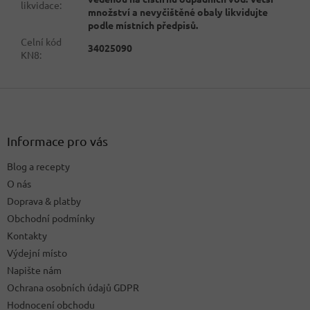
likvidace
:
množství a nevyčištěné obaly likvidujte
podle místních předpisů.
Celní kód
34025090
KN8
:
Z
á
p
a
Informace pro vás
t
Blog a recepty
í
O nás
Doprava & platby
Obchodní podmínky
Kontakty
Výdejní místo
Napište nám
Ochrana osobních údajů GDPR
Hodnocení obchodu