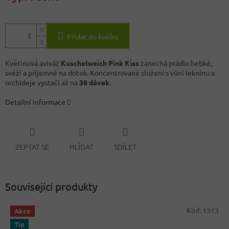
Přidat do košíku
Květinová aviváž
Kuschelweich Pink Kiss
zanechá prádlo hebké,
svěží a příjemné na dotek. Koncentrované složení s vůní leknínu a
orchideje vystačí až na
38 dávek
.
Detailní informace
ZEPTAT SE
HLÍDAT
SDÍLET
Související produkty
Kód:
1313
Akce
Tip