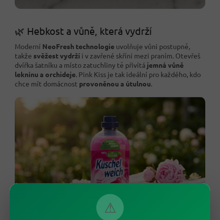
🌿 Hebkost a vůně, která vydrží
Moderní
NeoFresh technologie
uvolňuje vůni postupně,
takže
svěžest vydrží
i v zavřené skříni mezi praním. Otevřeš
dvířka šatníku a místo zatuchliny tě přivítá
jemná vůně
leknínu a orchideje
. Pink Kiss je tak ideální pro každého, kdo
chce mít domácnost
provoněnou a útulnou
.
⚠