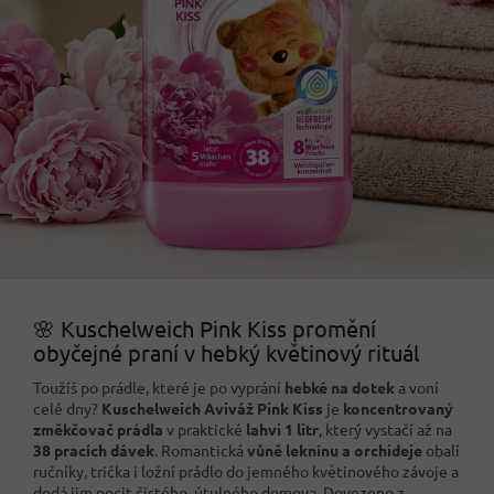
🌸 Kuschelweich Pink Kiss promění
obyčejné praní v hebký květinový rituál
Toužíš po prádle, které je po vyprání
hebké na dotek
a voní
celé dny?
Kuschelweich Aviváž Pink Kiss
je
koncentrovaný
změkčovač prádla
v praktické
lahvi 1 litr
, který vystačí až na
38 pracích dávek
. Romantická
vůně leknínu a orchideje
obalí
ručníky, trička i ložní prádlo do jemného květinového závoje a
dodá jim pocit čistého, útulného domova. Dovezeno z