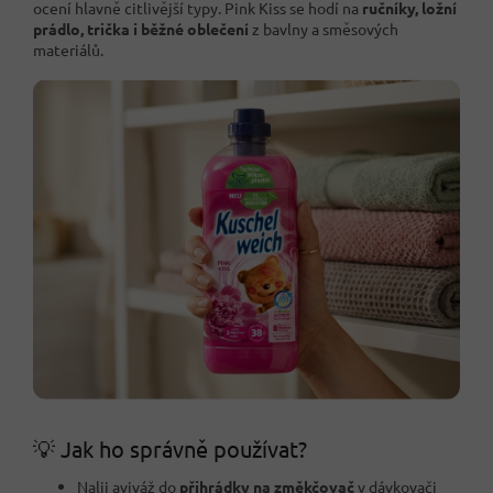
ocení hlavně citlivější typy. Pink Kiss se hodí na
ručníky, ložní
prádlo, trička i běžné oblečení
z bavlny a směsových
materiálů.
💡 Jak ho správně používat?
Nalij aviváž do
přihrádky na změkčovač
v dávkovači