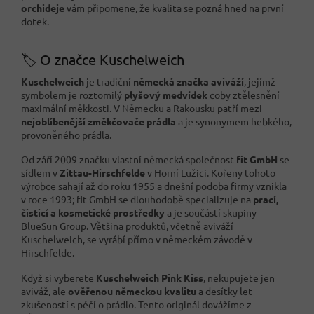
orchideje
vám připomene, že kvalita se pozná hned na první
dotek.
🏷️ O značce Kuschelweich
Kuschelweich
je tradiční
německá značka aviváží
, jejímž
symbolem je roztomilý
plyšový medvídek
coby ztělesnění
maximální měkkosti. V Německu a Rakousku patří mezi
nejoblíbenější změkčovače prádla
a je synonymem hebkého,
provoněného prádla.
Od září 2009 značku vlastní německá společnost
fit GmbH
se
sídlem v
Zittau-Hirschfelde
v Horní Lužici. Kořeny tohoto
výrobce sahají až do roku 1955 a dnešní podoba firmy vznikla
v roce 1993; fit GmbH se dlouhodobě specializuje na
prací,
čisticí a kosmetické prostředky
a je součástí skupiny
BlueSun Group. Většina produktů, včetně aviváží
Kuschelweich, se vyrábí přímo v německém závodě v
Hirschfelde.
Když si vyberete
Kuschelweich Pink Kiss
, nekupujete jen
aviváž, ale
ověřenou německou kvalitu
a desítky let
zkušeností s péčí o prádlo. Tento originál dovážíme z