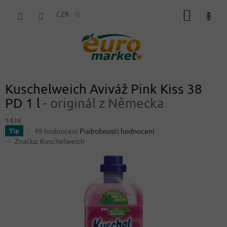
Přejít
NÁKUP
na
CZK
obsah
KOŠÍK
Kuschelweich Aviváž Pink Kiss 38
PD 1 l
- originál z Německa
1436
Průměrné
49 hodnocení
Podrobnosti hodnocení
Tip
hodnocení
Značka:
Kuschelweich
produktu
je
4,0
z
5
hvězdiček.