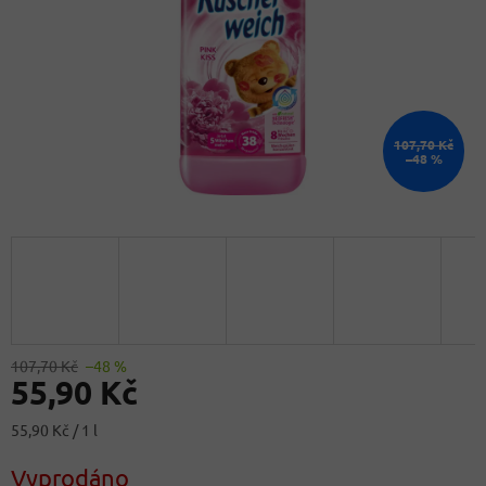
107,70 Kč
–48 %
107,70 Kč
–48 %
55,90 Kč
Měrná
55,90 Kč / 1 l
cena:
Vyprodáno