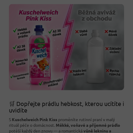
🛒 Dopřejte prádlu hebkost, kterou ucítíte i
uvidíte
S
Kuschelweich Pink Kiss
proměníte rutinní praní v malý
rituál péče o domácnost.
Měkké, voňavé a příjemné prádlo
potěší každý den znovu — a romantická
vůně leknínu a