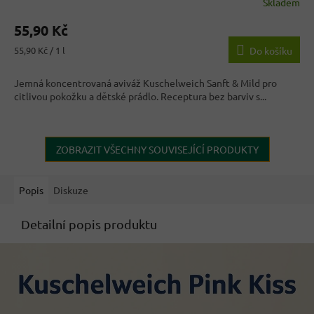
Skladem
Průměrné
hodnocení
55,90 Kč
produktu
je
Měrná
55,90 Kč / 1 l
Do košíku
3,8
cena:
z
Jemná koncentrovaná aviváž Kuschelweich Sanft & Mild pro
5
citlivou pokožku a dětské prádlo. Receptura bez barviv s...
hvězdiček.
ZOBRAZIT VŠECHNY SOUVISEJÍCÍ PRODUKTY
Popis
Diskuze
Detailní popis produktu