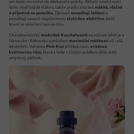
jen malé množství do dávkovače pračky. Aktivní změkčovací
látky obalí každé vlákno, takže prádlo zůstává
měkké, vláčné
a příjemné na pokožku
. Zároveň
usnadňují žehlení
a
pomáhají omezit nepříjemnou
statickou elektřinu
, kvůli
které se oblečení lepí na tělo.
Charakteristický
medvídek Kuschelweich
na růžové lahvi je v
Německu i Rakousku symbolem
maximální měkkosti
už celá
desetiletí. Varianta
Pink Kiss
přidává navíc
svůdnou
květinovou vůni
, která z koše s čistým prádlem dělá malý
smyslový zážitek.