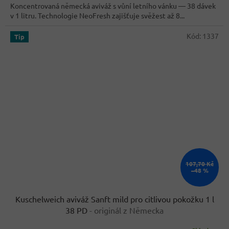
Koncentrovaná německá aviváž s vůní letního vánku — 38 dávek
5
v 1 litru. Technologie NeoFresh zajišťuje svěžest až 8...
hvězdiček.
Kód:
1337
Tip
107,70 Kč
–48 %
Kuschelweich aviváž Sanft mild pro citlivou pokožku 1 l
38 PD
- originál z Německa