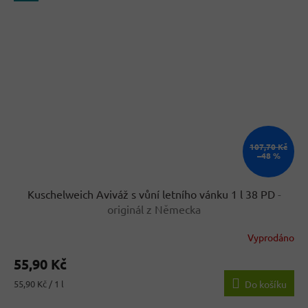
107,70 Kč
–48 %
Kuschelweich Aviváž s vůní letního vánku 1 l 38 PD
-
originál z Německa
Vyprodáno
Průměrné
hodnocení
55,90 Kč
produktu
je
Měrná
55,90 Kč / 1 l
Do košíku
4,0
cena:
z