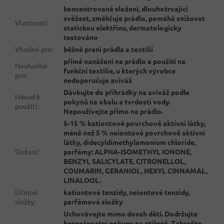
koncentrované složení, dlouhotrvající
svěžest, změkčuje prádlo, pomáhá snižovat
Vlastnosti
:
statickou elektřinu, dermatologicky
testováno
Vhodné pro
:
běžné praní prádla a textilií
přímé nanášení na prádlo a použití na
Nevhodné
funkční textilie, u kterých výrobce
pro
:
nedoporučuje aviváž
Dávkujte do přihrádky na aviváž podle
Návod k
pokynů na obalu a tvrdosti vody.
použití
:
Nepoužívejte přímo na prádlo.
5-15 % kationtové povrchově aktivní látky,
méně než 5 % neiontové povrchově aktivní
látky, didecyldimethylamonium chloride,
Složení
:
parfémy: ALPHA-ISOMETHYL IONONE,
BENZYL SALICYLATE, CITRONELLOL,
COUMARIN, GERANIOL, HEXYL CINNAMAL,
LINALOOL.
Účinné
kationtové tenzidy, neiontové tenzidy,
složky
:
parfémové složky
Uchovávejte mimo dosah dětí. Dodržujte
bezpečnostní pokyny na etiketě. Zabraňte