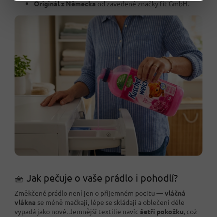
Originál z Německa
od zavedené značky fit GmbH.
🧺 Jak pečuje o vaše prádlo i pohodlí?
Změkčené prádlo není jen o příjemném pocitu —
vláčná
vlákna
se méně mačkají, lépe se skládají a oblečení déle
vypadá jako nové. Jemnější textilie navíc
šetří pokožku
, což