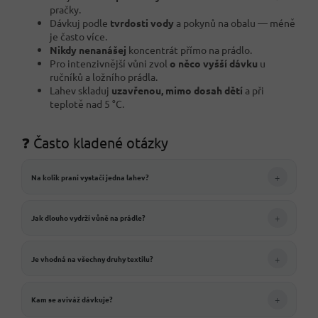
pračky.
Dávkuj podle
tvrdosti vody
a pokynů na obalu — méně
je často více.
Nikdy nenanášej
koncentrát přímo na prádlo.
Pro intenzivnější vůni zvol
o něco vyšší dávku
u
ručníků a ložního prádla.
Lahev skladuj
uzavřenou, mimo dosah dětí
a při
teplotě nad 5 °C.
❓ Často kladené otázky
+
Na kolik praní vystačí jedna lahev?
+
Jak dlouho vydrží vůně na prádle?
+
Je vhodná na všechny druhy textilu?
+
Kam se aviváž dávkuje?