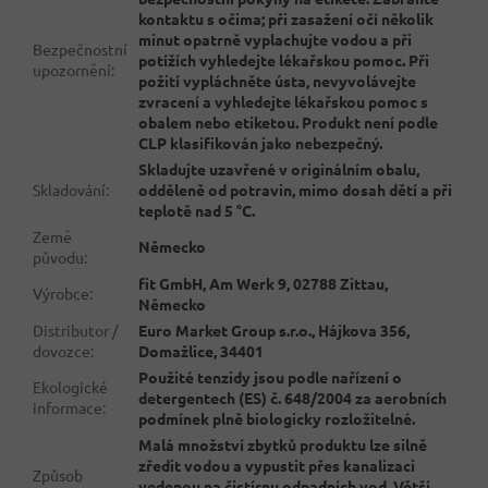
kontaktu s očima; při zasažení očí několik
minut opatrně vyplachujte vodou a při
Bezpečnostní
potížích vyhledejte lékařskou pomoc. Při
upozornění
:
požití vypláchněte ústa, nevyvolávejte
zvracení a vyhledejte lékařskou pomoc s
obalem nebo etiketou. Produkt není podle
CLP klasifikován jako nebezpečný.
Skladujte uzavřené v originálním obalu,
Skladování
:
odděleně od potravin, mimo dosah dětí a při
teplotě nad 5 °C.
Země
Německo
původu
:
fit GmbH, Am Werk 9, 02788 Zittau,
Výrobce
:
Německo
Distributor /
Euro Market Group s.r.o., Hájkova 356,
dovozce
:
Domažlice, 34401
Použité tenzidy jsou podle nařízení o
Ekologické
detergentech (ES) č. 648/2004 za aerobních
informace
:
podmínek plně biologicky rozložitelné.
Malá množství zbytků produktu lze silně
zředit vodou a vypustit přes kanalizaci
Způsob
vedenou na čistírnu odpadních vod. Větší