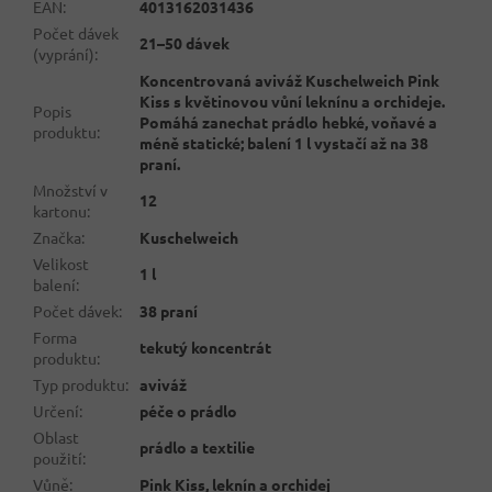
EAN
:
4013162031436
Počet dávek
21–50 dávek
(vyprání)
:
Koncentrovaná aviváž Kuschelweich Pink
Kiss s květinovou vůní leknínu a orchideje.
Popis
Pomáhá zanechat prádlo hebké, voňavé a
produktu
:
méně statické; balení 1 l vystačí až na 38
praní.
Množství v
12
kartonu
:
Značka
:
Kuschelweich
Velikost
1 l
balení
:
Počet dávek
:
38 praní
Forma
tekutý koncentrát
produktu
:
Typ produktu
:
aviváž
Určení
:
péče o prádlo
Oblast
prádlo a textilie
použití
:
Vůně
:
Pink Kiss, leknín a orchidej