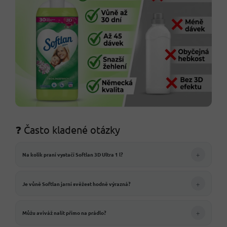
❓ Často kladené otázky
+
Na kolik praní vystačí Softlan 3D Ultra 1 l?
+
Je vůně Softlan jarní svěžest hodně výrazná?
+
Můžu aviváž nalít přímo na prádlo?