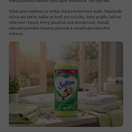
která pomáhá svěžest postupně uvolňovat i po vyprání.
Vůně jarní svěžesti je lehká, čistá a květinově svěží. Nepůsobí
těžce ani ostře, takže se hodí pro ručníky, ložní prádlo, běžné
oblečení i textil, který používá celá domácnost. Aviváž
zároveň pomáhá tkaniny zjemnit a usnadňuje následné
žehlení.