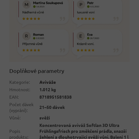
Doplňkové parametry
Kategorie
:
Aviváže
Hmotnost
:
1.012 kg
EAN
:
8718951581838
Počet dávek
21–50 dávek
(vyprání)
:
Vůně
:
svěží
Koncentrovaná aviváž Softlan 3D Ultra
Popis
Frühlingsfrisch pro změkčení prádla, snazší
produktu
:
žehlení a dlouhotrvající svěží vůni. Balení 1 l