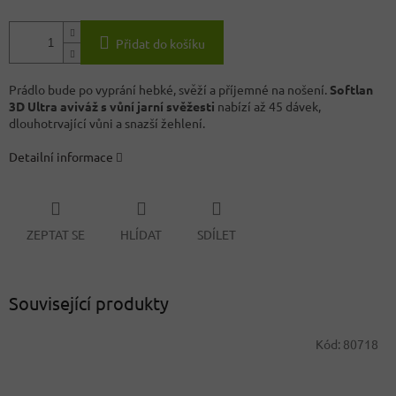
Přidat do košíku
Prádlo bude po vyprání hebké, svěží a příjemné na nošení.
Softlan
3D Ultra aviváž s vůní jarní svěžesti
nabízí až 45 dávek,
dlouhotrvající vůni a snazší žehlení.
Detailní informace
ZEPTAT SE
HLÍDAT
SDÍLET
Související produkty
Kód:
80718