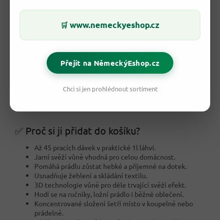
www.nemeckyeshop.cz
🛒
Přejít na NěmeckýEshop.cz
Chci si jen prohlédnout sortiment
✅ Proč si ji přidat do košíku?
Až 45 pracích dávek v praktické 1l láhvi.
Jarní svěží vůně vhodná pro celou domácnost.
Pomáhá prádlu zůstat hebké a příjemné na dotek.
Usnadňuje žehlení a skládání textilu.
3D technologie vůně pro déle trvající svěží efekt.
Hodí se na ručníky, ložní prádlo i běžné oblečení.
Koncentrované složení šetří místo v koupelně nebo
prádelně.