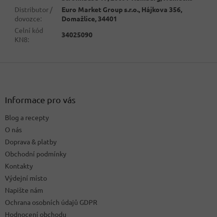
Distributor /
Euro Market Group s.r.o., Hájkova 356,
dovozce
:
Domažlice, 34401
Celní kód
34025090
KN8
:
Z
á
p
a
Informace pro vás
t
Blog a recepty
í
O nás
Doprava & platby
Obchodní podmínky
Kontakty
Výdejní místo
Napište nám
Ochrana osobních údajů GDPR
Hodnocení obchodu