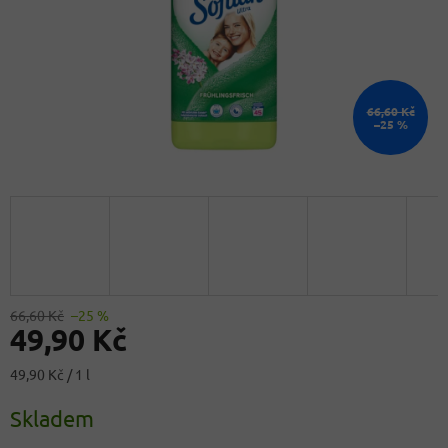
66,60 Kč
–25 %
66,60 Kč
–25 %
49,90 Kč
Měrná
49,90 Kč / 1 l
cena:
Skladem