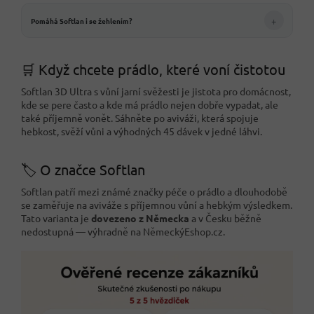
+
Pomáhá Softlan i se žehlením?
🛒 Když chcete prádlo, které voní čistotou
Softlan 3D Ultra s vůní jarní svěžesti je jistota pro domácnost,
kde se pere často a kde má prádlo nejen dobře vypadat, ale
také příjemně vonět. Sáhněte po aviváži, která spojuje
hebkost, svěží vůni a výhodných 45 dávek v jedné láhvi.
🏷️ O značce Softlan
Softlan patří mezi známé značky péče o prádlo a dlouhodobě
se zaměřuje na aviváže s příjemnou vůní a hebkým výsledkem.
Tato varianta je
dovezeno z Německa
a v Česku běžně
nedostupná — výhradně na NěmeckýEshop.cz.