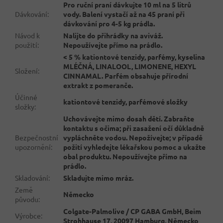
Pro ruční praní dávkujte 10 ml na 5 litrů
Dávkování
:
vody. Balení vystačí až na 45 praní při
dávkování pro 4-5 kg prádla.
Návod k
Nalijte do přihrádky na aviváž.
použití
:
Nepoužívejte přímo na prádlo.
< 5 % kationtové tenzidy, parfémy, kyselina
MLÉČNÁ, LINALOOL, LIMONENE, HEXYL
Složení
:
CINNAMAL. Parfém obsahuje přírodní
extrakt z pomeranče.
Účinné
kationtové tenzidy, parfémové složky
složky
:
Uchovávejte mimo dosah dětí. Zabraňte
kontaktu s očima; při zasažení očí důkladně
Bezpečnostní
vypláchněte vodou. Nepožívejte; v případě
upozornění
:
požití vyhledejte lékařskou pomoc a ukažte
obal produktu. Nepoužívejte přímo na
prádlo.
Skladování
:
Skladujte mimo mráz.
Země
Německo
původu
:
Colgate-Palmolive / CP GABA GmbH, Beim
Výrobce
:
Strohhause 17, 20097 Hamburg, Německo