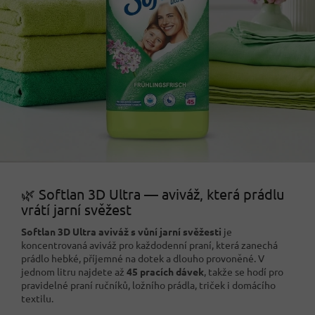
🌿 Softlan 3D Ultra — aviváž, která prádlu
vrátí jarní svěžest
Softlan 3D Ultra aviváž s vůní jarní svěžesti
je
koncentrovaná aviváž pro každodenní praní, která zanechá
prádlo hebké, příjemné na dotek a dlouho provoněné. V
jednom litru najdete až
45 pracích dávek
, takže se hodí pro
pravidelné praní ručníků, ložního prádla, triček i domácího
textilu.