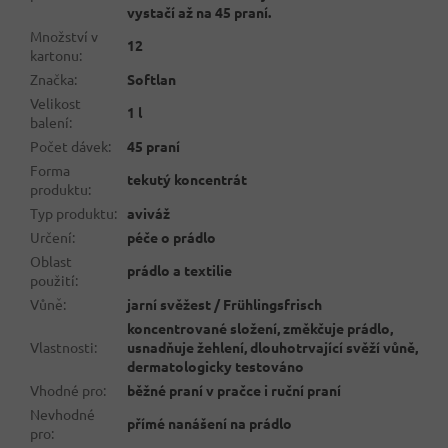
vystačí až na 45 praní.
Množství v
12
kartonu
:
Značka
:
Softlan
Velikost
1 l
balení
:
Počet dávek
:
45 praní
Forma
tekutý koncentrát
produktu
:
Typ produktu
:
aviváž
Určení
:
péče o prádlo
Oblast
prádlo a textilie
použití
:
Vůně
:
jarní svěžest / Frühlingsfrisch
koncentrované složení, změkčuje prádlo,
Vlastnosti
:
usnadňuje žehlení, dlouhotrvající svěží vůně,
dermatologicky testováno
Vhodné pro
:
běžné praní v pračce i ruční praní
Nevhodné
přímé nanášení na prádlo
pro
: