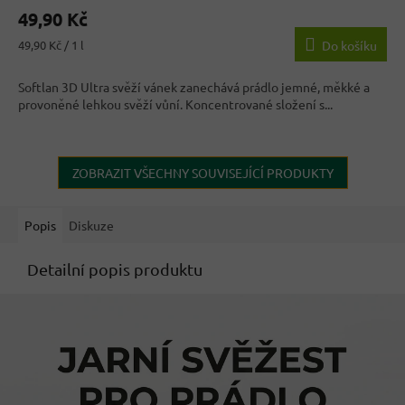
hodnocení
49,90 Kč
produktu
je
Měrná
49,90 Kč / 1 l
Do košíku
3,9
cena:
z
Softlan 3D Ultra svěží vánek zanechává prádlo jemné, měkké a
5
provoněné lehkou svěží vůní. Koncentrované složení s...
hvězdiček.
ZOBRAZIT VŠECHNY SOUVISEJÍCÍ PRODUKTY
Popis
Diskuze
Detailní popis produktu