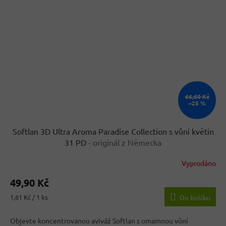
66,60 Kč
–25 %
Softlan 3D Ultra Aroma Paradise Collection s vůní květin
31 PD
- originál z Německa
Vyprodáno
Průměrné
hodnocení
49,90 Kč
produktu
je
Měrná
1,61 Kč / 1 ks
Do košíku
3,7
cena:
z
Objevte koncentrovanou aviváž Softlan s omamnou vůní
5