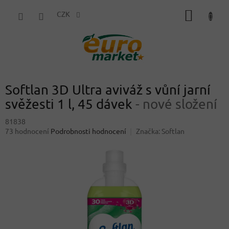
Přejít
NÁKUP
na
CZK
obsah
KOŠÍK
Softlan 3D Ultra aviváž s vůní jarní
svěžesti 1 l, 45 dávek
- nové složení
81838
Průměrné
73 hodnocení
Podrobnosti hodnocení
Značka:
Softlan
hodnocení
produktu
je
3,8
z
5
hvězdiček.