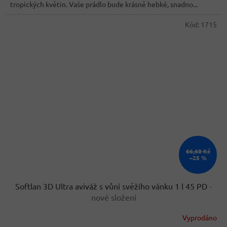
tropických květin. Vaše prádlo bude krásně hebké, snadno...
hvězdiček.
Kód:
1715
66,60 Kč
–25 %
Softlan 3D Ultra aviváž s vůní svěžího vánku 1 l 45 PD
-
nové složení
Vyprodáno
Průměrné