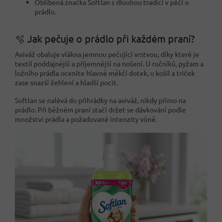
Oblíbená značka Softlan s dlouhou tradicí v péči o
prádlo.
🫧 Jak pečuje o prádlo při každém praní?
Aviváž obaluje vlákna jemnou pečující vrstvou, díky které je
textil poddajnější a příjemnější na nošení. U ručníků, pyžam a
ložního prádla oceníte hlavně měkčí dotek, u košil a triček
zase snazší žehlení a hladší pocit.
Softlan se nalévá do přihrádky na aviváž, nikdy přímo na
prádlo. Při běžném praní stačí držet se dávkování podle
množství prádla a požadované intenzity vůně.