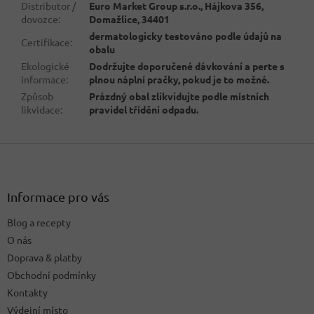
Distributor /
Euro Market Group s.r.o., Hájkova 356,
dovozce
:
Domažlice, 34401
dermatologicky testováno podle údajů na
Certifikace
:
obalu
Ekologické
Dodržujte doporučené dávkování a perte s
informace
:
plnou náplní pračky, pokud je to možné.
Způsob
Prázdný obal zlikvidujte podle místních
likvidace
:
pravidel třídění odpadu.
Z
á
p
a
Informace pro vás
t
Blog a recepty
í
O nás
Doprava & platby
Obchodní podmínky
Kontakty
Výdejní místo