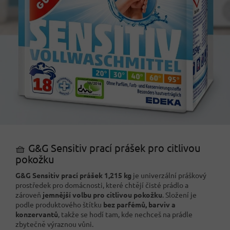
🧺 G&G Sensitiv prací prášek pro citlivou
pokožku
G&G Sensitiv prací prášek 1,215 kg
je univerzální práškový
prostředek pro domácnosti, které chtějí čisté prádlo a
zároveň
jemnější volbu pro citlivou pokožku
. Složení je
podle produktového štítku
bez parfémů, barviv a
konzervantů
, takže se hodí tam, kde nechceš na prádle
zbytečně výraznou vůni.