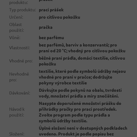
produktu
:
Typ produktu
:
prací prášek
Určení
:
pro citlivou pokožku
Oblast
pračka
použití
:
Vůně
:
bez parfému
bez parfémů, barviv a konzervantů; pro
Vlastnosti
:
praní od 20 °C; vhodný pro citlivou pokožku
běžné praní prádla, domácí textilie, citlivou
Vhodné pro
:
pokožku
textilie, které podle symbolů údržby nejsou
Nevhodné
vhodné pro praní v pračce; dodržujte
pro
:
pokyny výrobce textilie
Dávkujte podle pokynů na obalu, tvrdosti
Dávkování
:
vody, množství prádla a míry znečištění.
Nasypte doporučené množství prášku do
Návod k
přihrádky pračky pro prací prostředek.
použití
:
Zvolte program podle typu prádla a
symbolů údržby textilie.
Úplné složení není v dostupných podkladech
Složení
:
uvedeno. Produkt je podle popisu bez