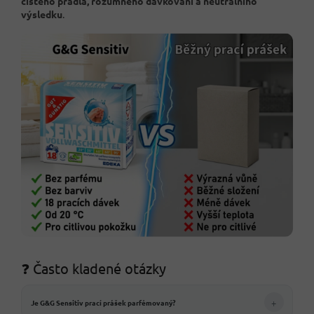
čistého prádla, rozumného dávkování a neutrálního
výsledku
.
❓ Často kladené otázky
+
Je G&G Sensitiv prací prášek parfémovaný?