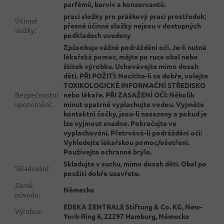
parfémů, barviv a konzervantů.
prací složky pro práškový prací prostředek;
Účinné
přesné účinné složky nejsou v dostupných
složky
:
podkladech uvedeny
Způsobuje vážné podráždění očí. Je-li nutná
lékařská pomoc, mějte po ruce obal nebo
štítek výrobku. Uchovávejte mimo dosah
dětí. PŘI POŽITÍ: Necítíte-li se dobře, volejte
TOXIKOLOGICKÉ INFORMAČNÍ STŘEDISKO
Bezpečnostní
nebo lékaře. PŘI ZASAŽENÍ OČÍ: Několik
upozornění
:
minut opatrně vyplachujte vodou. Vyjměte
kontaktní čočky, jsou-li nasazeny a pokud je
lze vyjmout snadno. Pokračujte ve
vyplachování. Přetrvává-li podráždění očí:
Vyhledejte lékařskou pomoc/ošetření.
Používejte ochranné brýle.
Skladujte v suchu, mimo dosah dětí. Obal po
Skladování
:
použití dobře uzavřete.
Země
Německo
původu
:
EDEKA ZENTRALE Stiftung & Co. KG, New-
Výrobce
:
York-Ring 6, 22297 Hamburg, Německo