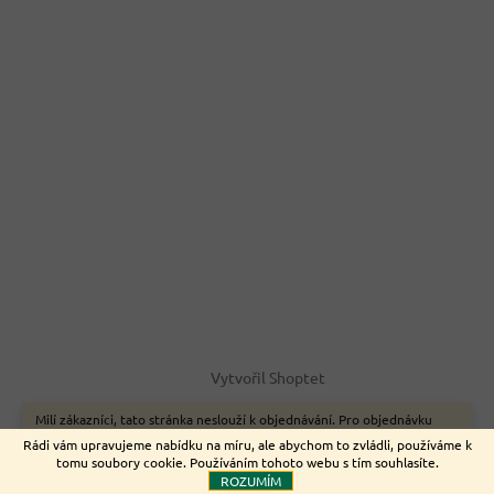
Vytvořil Shoptet
Milí zákazníci, tato stránka neslouží k objednávání. Pro objednávku
zboží on-line využijte naše webové stránky www.nemeckyeshop.cz
Copyright 2026
Euromarket
. Všechna práva vyhrazena.
Rádi vám upravujeme nabídku na míru, ale abychom to zvládli, používáme k
Děkujeme.
tomu soubory cookie. Používáním tohoto webu s tím souhlasíte.
ROZUMÍM