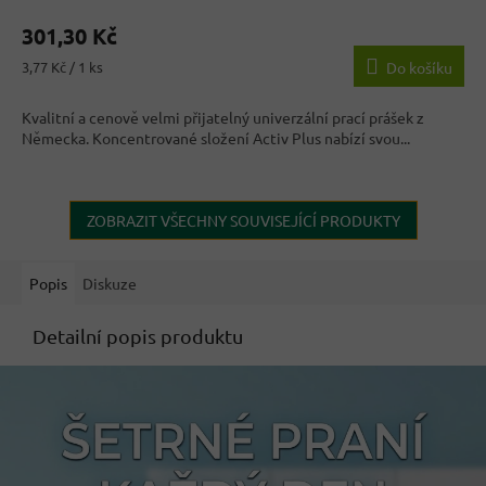
hodnocení
301,30 Kč
produktu
je
Měrná
3,77 Kč / 1 ks
Do košíku
3,6
cena:
z
Kvalitní a cenově velmi přijatelný univerzální prací prášek z
5
Německa. Koncentrované složení Activ Plus nabízí svou...
hvězdiček.
ZOBRAZIT VŠECHNY SOUVISEJÍCÍ PRODUKTY
Popis
Diskuze
Detailní popis produktu