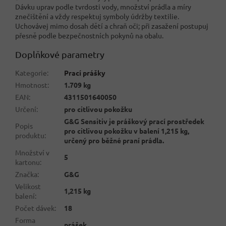
Dávku uprav podle tvrdosti vody, množství prádla a míry
znečištění a vždy respektuj symboly údržby textilie.
Uchovávej mimo dosah dětí a chraň oči; při zasažení postupuj
přesně podle bezpečnostních pokynů na obalu.
Doplňkové parametry
Kategorie
:
Prací prášky
Hmotnost
:
1.709 kg
EAN
:
4311501640050
Určení
:
pro citlivou pokožku
G&G Sensitiv je práškový prací prostředek
Popis
pro citlivou pokožku v balení 1,215 kg,
produktu
:
určený pro běžné praní prádla.
Množství v
5
kartonu
:
Značka
:
G&G
Velikost
1,215 kg
balení
:
Počet dávek
:
18
Forma
prášek