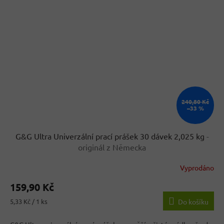
240,80 Kč
–33 %
G&G Ultra Univerzální prací prášek 30 dávek 2,025 kg
-
originál z Německa
Vyprodáno
Průměrné
hodnocení
159,90 Kč
produktu
je
Měrná
5,33 Kč / 1 ks
Do košíku
3,5
cena:
z