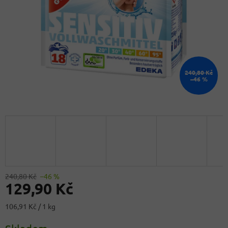
240,80 Kč
–46 %
240,80 Kč
–46 %
129,90 Kč
Měrná
106,91 Kč / 1 kg
cena: