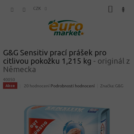
Přejít
NÁKUP
na
CZK
obsah
KOŠÍK
G&G Sensitiv prací prášek pro
citlivou pokožku 1,215 kg
- originál z
Německa
40050
Průměrné
20 hodnocení
Podrobnosti hodnocení
Značka:
G&G
Akce
hodnocení
produktu
je
3,8
z
5
hvězdiček.