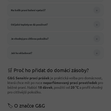
+
Na kolik praní balení vystačí?
+
Od jaké teploty se dá používat?
+
Je vhodný pro citlivou pokožku?
+
Jak ho skladovat?
🛒 Proč ho přidat do domácí zásoby?
G&G Sensitiv prací prášek
je praktická volba pro domácnost,
která chce mít po ruce
neparfémovaný prací prostředek
pro
běžné praní. Nabízí
18 dávek
, použití od
20 °C
a profil vhodný
pro citlivější pokožku.
🏷️ O značce G&G