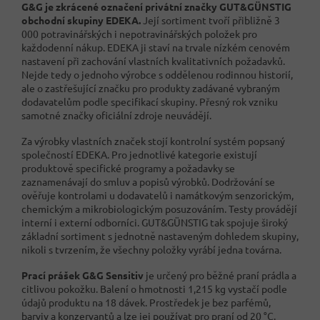
G&G je zkrácené označení privátní značky GUT&GÜNSTIG
obchodní skupiny EDEKA.
Její sortiment tvoří přibližně 3
000 potravinářských i nepotravinářských položek pro
každodenní nákup. EDEKA ji staví na trvale nízkém cenovém
nastavení při zachování vlastních kvalitativních požadavků.
Nejde tedy o jednoho výrobce s oddělenou rodinnou historií,
ale o zastřešující značku pro produkty zadávané vybraným
dodavatelům podle specifikací skupiny. Přesný rok vzniku
samotné značky oficiální zdroje neuvádějí.
Za výrobky vlastních značek stojí kontrolní systém popsaný
společností EDEKA. Pro jednotlivé kategorie existují
produktově specifické programy a požadavky se
zaznamenávají do smluv a popisů výrobků. Dodržování se
ověřuje kontrolami u dodavatelů i namátkovým senzorickým,
chemickým a mikrobiologickým posuzováním. Testy provádějí
interní i externí odborníci. GUT&GÜNSTIG tak spojuje široký
základní sortiment s jednotně nastaveným dohledem skupiny,
nikoli s tvrzením, že všechny položky vyrábí jedna továrna.
Prací prášek G&G Sensitiv
je určený pro běžné praní prádla a
citlivou pokožku. Balení o hmotnosti 1,215 kg vystačí podle
údajů produktu na 18 dávek. Prostředek je bez parfémů,
barviv a konzervantů a lze jej používat pro praní od 20 °C.