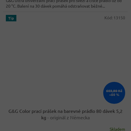
G&G Ultra univerzální prací prášek pro svěží a čisté prádlo už od
5
20 °C. Balení na 30 dávek pomáhá odstraňovat běžné...
hvězdiček.
Kód:
13150
Tip
603,80 Kč
–50 %
G&G Color prací prášek na barevné prádlo 80 dávek 5,2
kg
- originál z Německa
Skladem
Průměrné