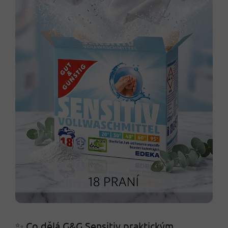
✨ Co dělá G&G Sensitiv praktickým