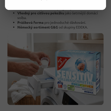
Bez konzervantů
pro citlivější použití.
Praní od 20 °C
pro běžné programy.
Vhodný pro citlivou pokožku
jako šetrnější domácí
volba.
Prášková forma
pro jednoduché dávkování.
Německý sortiment G&G
od skupiny EDEKA.