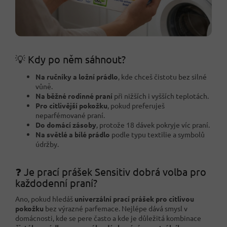
💡 Kdy po něm sáhnout?
Na ručníky a ložní prádlo
, kde chceš čistotu bez silné
vůně.
Na běžné rodinné praní
při nižších i vyšších teplotách.
Pro citlivější pokožku
, pokud preferuješ
neparfémované praní.
Do domácí zásoby
, protože 18 dávek pokryje víc praní.
Na světlé a bílé prádlo
podle typu textilie a symbolů
údržby.
❓ Je prací prášek Sensitiv dobrá volba pro
každodenní praní?
Ano, pokud hledáš
univerzální prací prášek pro citlivou
pokožku
bez výrazné parfemace. Nejlépe dává smysl v
domácnosti, kde se pere často a kde je důležitá kombinace