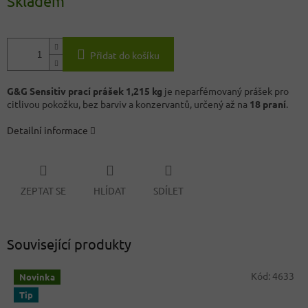
Skladem
Přidat do košíku
G&G Sensitiv prací prášek 1,215 kg
je neparfémovaný prášek pro
citlivou pokožku, bez barviv a konzervantů, určený až na
18 praní
.
Detailní informace
ZEPTAT SE
HLÍDAT
SDÍLET
Související produkty
Kód:
4633
Novinka
Tip