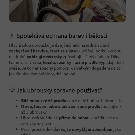
💧 Spolehlivá ochrana barev i bělosti
Hlavní silou ubrousků je
dvojí účinek
: na jedné straně
zachytávají barviva
, která se z látek uvolňují horkou vodou,
na druhé
pohlcují nečistoty
způsobující šedý nádech. Díky
tomu vaše
trička, košile, ručníky i ložní prádlo
vypadají déle
svěže. Je to nenápadný pomocník s
velkým dopadem
na to,
jak dlouho vám prádlo vydrží pěkné.
💡 Jak ubrousky správně používat?
Bílé nebo světlé prádlo:
vložte do bubnu 1 ubrousek
Nové, tmavé nebo silně zbarvené prádlo:
použijte 2
až 3 ubrousky
Ubrousek vkládejte
přímo do bubnu
k prádlu, ne do
zásuvky na prášek
Prací prostředek
dávkujte obvyklým způsobem
jako
vždy