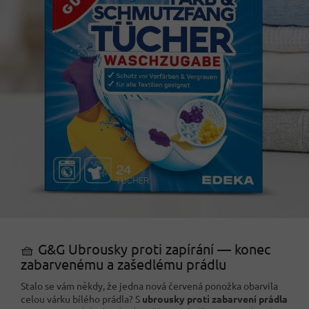
🧺 G&G Ubrousky proti zapírání — konec
zabarvenému a zašedlému prádlu
Stalo se vám někdy, že jedna nová červená ponožka obarvila
celou várku bílého prádla? S
ubrousky proti zabarvení prádla