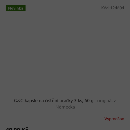
Kód:
124604
Novinka
G&G kapsle na čištění pračky 3 ks, 60 g
- originál z
Německa
Vyprodáno
49,90 Kč