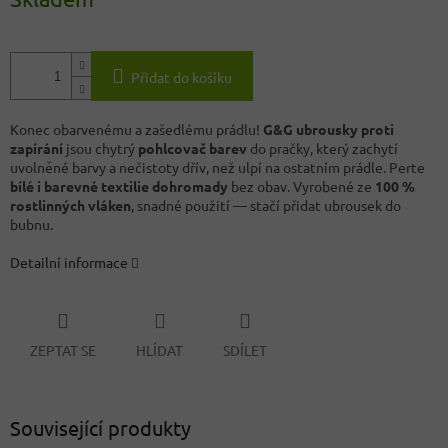
Přidat do košíku
Konec obarvenému a zašedlému prádlu!
G&G ubrousky proti
zapírání
jsou chytrý
pohlcovač barev
do pračky, který zachytí
uvolněné barvy a nečistoty dřív, než ulpí na ostatním prádle. Perte
bílé i barevné textilie dohromady
bez obav. Vyrobené ze
100 %
rostlinných vláken
, snadné použití — stačí přidat ubrousek do
bubnu.
Detailní informace
ZEPTAT SE
HLÍDAT
SDÍLET
Související produkty