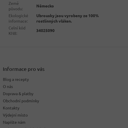
Země
Německo
původu
:
Ekologické
Ubrousky jsou vyrobeny ze 100%
informace
:
rostlinných vláken.
Celní kód
34025090
KN8
:
Z
á
p
a
Informace pro vás
t
Blog a recepty
í
O nás
Doprava & platby
Obchodní podmínky
Kontakty
Výdejní místo
Napište nám