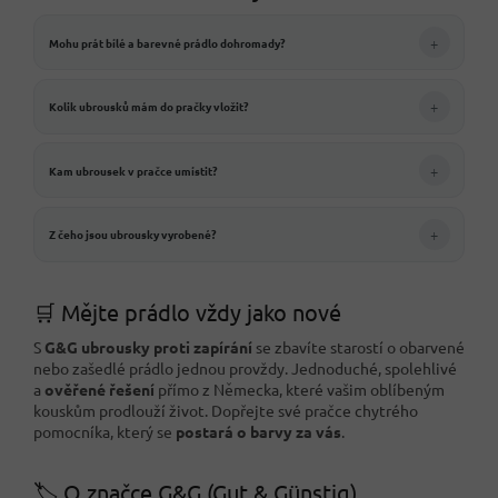
+
Mohu prát bílé a barevné prádlo dohromady?
+
Kolik ubrousků mám do pračky vložit?
+
Kam ubrousek v pračce umístit?
+
Z čeho jsou ubrousky vyrobené?
🛒 Mějte prádlo vždy jako nové
S
G&G ubrousky proti zapírání
se zbavíte starostí o obarvené
nebo zašedlé prádlo jednou provždy. Jednoduché, spolehlivé
a
ověřené řešení
přímo z Německa, které vašim oblíbeným
kouskům prodlouží život. Dopřejte své pračce chytrého
pomocníka, který se
postará o barvy za vás
.
🏷️ O značce G&G (Gut & Günstig)