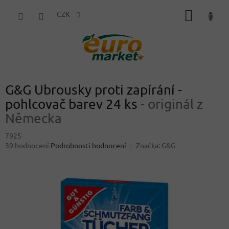
Přejít
NÁKUP
na
CZK
obsah
KOŠÍK
G&G Ubrousky proti zapírání -
pohlcovač barev 24 ks
- originál z
Německa
7925
Průměrné
39 hodnocení
Podrobnosti hodnocení
Značka:
G&G
hodnocení
produktu
je
4,3
z
5
hvězdiček.