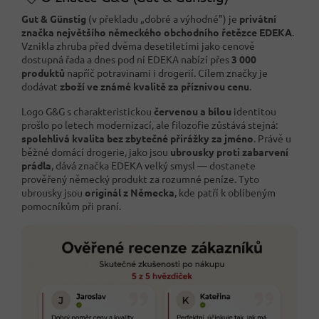
Gut & Günstig
(v překladu „dobré a výhodné") je
privátní
značka největšího německého obchodního řetězce EDEKA
.
Vznikla zhruba před dvěma desetiletími jako cenově
dostupná řada a dnes pod ní EDEKA nabízí přes
3 000
produktů
napříč potravinami i drogerií. Cílem značky je
dodávat
zboží ve známé kvalitě za příznivou cenu
.
Logo G&G s charakteristickou
červenou a bílou
identitou
prošlo po letech modernizací, ale filozofie zůstává stejná:
spolehlivá kvalita bez zbytečné přirážky za jméno
. Právě u
běžné domácí drogerie, jako jsou
ubrousky proti zabarvení
prádla
, dává značka EDEKA velký smysl — dostanete
prověřený německý produkt za rozumné peníze. Tyto
ubrousky jsou
originál z Německa
, kde patří k oblíbeným
pomocníkům při praní.