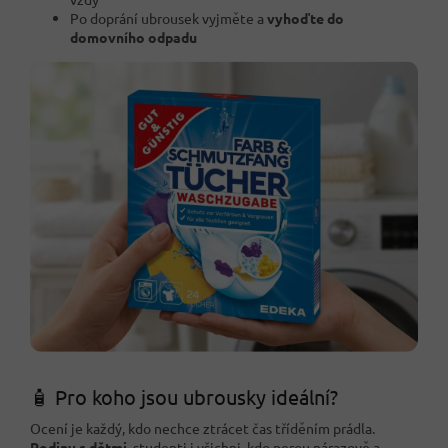
Po doprání ubrousek vyjměte a
vyhoďte do
domovního odpadu
🧴 Pro koho jsou ubrousky ideální?
Ocení je každý, kdo nechce ztrácet čas tříděním prádla.
Rodiny s dětmi
, studenti i všichni, kdo perou nárazově a