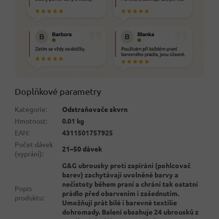
Doplňkové parametry
Kategorie
:
Odstraňovače skvrn
Hmotnost
:
0.01 kg
EAN
:
4311501757925
Počet dávek
21–50 dávek
(vyprání)
:
G&G ubrousky proti zapírání (pohlcovač
barev) zachytávají uvolněné barvy a
nečistoty během praní a chrání tak ostatní
Popis
prádlo před obarvením i zašednutím.
produktu
:
Umožňují prát bílé i barevné textilie
dohromady. Balení obsahuje 24 ubrousků z