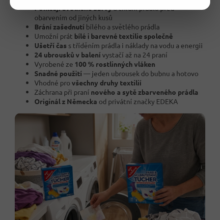
Pohlcují uvolněné barvy
a chrání prádlo před
obarvením od jiných kusů
Brání zašednutí
bílého a světlého prádla
Umožní prát
bílé i barevné textilie společně
Ušetří čas
s tříděním prádla i náklady na vodu a energii
24 ubrousků v balení
vystačí až na 24 praní
Vyrobené ze
100 % rostlinných vláken
Snadné použití
— jeden ubrousek do bubnu a hotovo
Vhodné pro
všechny druhy textilií
Záchrana při praní
nového a sytě zbarveného prádla
Originál z Německa
od privátní značky EDEKA