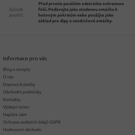
Před prvním použitím odstraňte ochrannou
Způsob
fólii. Podávejte jako studenou omáčku k
použití
:
hotovým pokrmům nebo použijte jako
základ pro dipy a sendvičové omáčky.
Z
á
p
a
Informace pro vás
t
Blog a recepty
í
O nás
Doprava & platby
Obchodní podmínky
Kontakty
Výdejní místo
Napište nám
Ochrana osobních údajů GDPR
Hodnocení obchodu