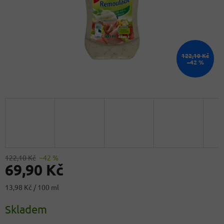
122,10 Kč
–42 %
122,10 Kč
–42 %
69,90 Kč
Měrná
13,98 Kč / 100 ml
cena:
Skladem