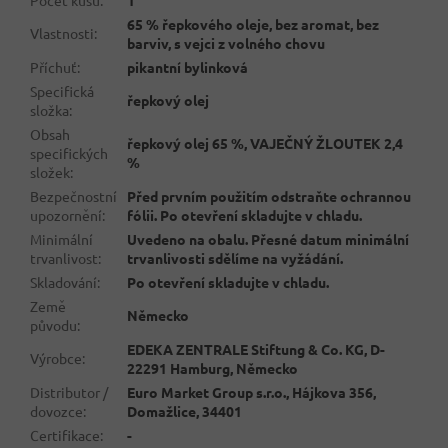
65 % řepkového oleje, bez aromat, bez
Vlastnosti
:
barviv, s vejci z volného chovu
Příchuť
:
pikantní bylinková
Specifická
řepkový olej
složka
:
Obsah
řepkový olej 65 %, VAJEČNÝ ŽLOUTEK 2,4
specifických
%
složek
:
Bezpečnostní
Před prvním použitím odstraňte ochrannou
upozornění
:
fólii. Po otevření skladujte v chladu.
Minimální
Uvedeno na obalu. Přesné datum minimální
trvanlivost
:
trvanlivosti sdělíme na vyžádání.
Skladování
:
Po otevření skladujte v chladu.
Země
Německo
původu
:
EDEKA ZENTRALE Stiftung & Co. KG, D-
Výrobce
:
22291 Hamburg, Německo
Distributor /
Euro Market Group s.r.o., Hájkova 356,
dovozce
:
Domažlice, 34401
Certifikace
:
-