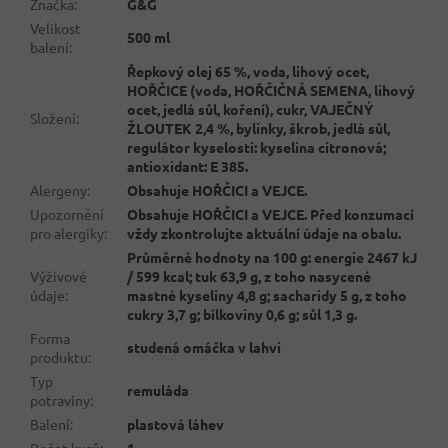
Značka
:
G&G
Velikost
500 ml
balení
:
Řepkový olej 65 %, voda, lihový ocet,
HOŘČICE (voda, HOŘČIČNÁ SEMENA, lihový
ocet, jedlá sůl, koření), cukr, VAJEČNÝ
Složení
:
ŽLOUTEK 2,4 %, bylinky, škrob, jedlá sůl,
regulátor kyselosti: kyselina citronová;
antioxidant: E 385.
Alergeny
:
Obsahuje HOŘČICI a VEJCE.
Upozornění
Obsahuje HOŘČICI a VEJCE. Před konzumací
pro alergiky
:
vždy zkontrolujte aktuální údaje na obalu.
Průměrné hodnoty na 100 g: energie 2467 kJ
Výživové
/ 599 kcal; tuk 63,9 g, z toho nasycené
údaje
:
mastné kyseliny 4,8 g; sacharidy 5 g, z toho
cukry 3,7 g; bílkoviny 0,6 g; sůl 1,3 g.
Forma
studená omáčka v lahvi
produktu
:
Typ
remuláda
potraviny
:
Balení
:
plastová láhev
Počet kusů
:
1