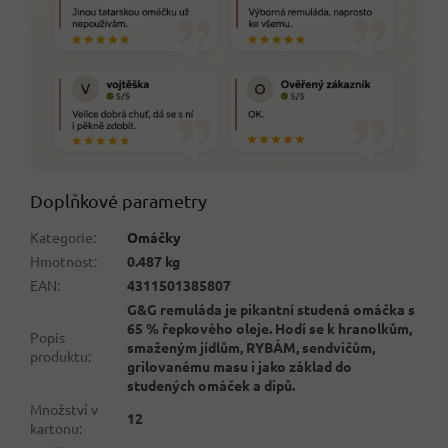
Doplňkové parametry
Kategorie
:
Omáčky
Hmotnost
:
0.487 kg
EAN
:
4311501385807
G&G remuláda je pikantní studená omáčka s
65 % řepkového oleje. Hodí se k hranolkům,
Popis
smaženým jídlům, RYBÁM, sendvičům,
produktu
:
grilovanému masu i jako základ do
studených omáček a dipů.
Množství v
12
kartonu
: