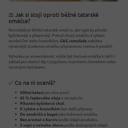
⚖️ Jak si stojí oproti běžné tatarské
omáčce?
Remuláda je blízká tatarské omáčce, ale typicky působí
bylinkověji a pikantněji. Pokud chceš omáčku k rybám,
sendvičům nebo hranolkům,
G&G remuláda
nabídne
výraznější studenou omáčku připravenou rovnou k použití.
Výhodou je univerzálnost: může být hotová omáčka k talíři i
základ pro vlastní dip s jogurtem, tvarohem, česnekem nebo
čerstvými bylinkami.
✅ Co na ní oceníš?
500ml balení
pro více porcí.
65 % řepkového oleje
v receptuře.
Pikantní bylinková chuť
.
K rybám a hranolkům
bez další přípravy.
Do sendvičů a baget
jako krémová omáčka.
Bez aromat a barviv
podle údajů produktu.
S vejci z volného chovu
podle dostupných údajů.