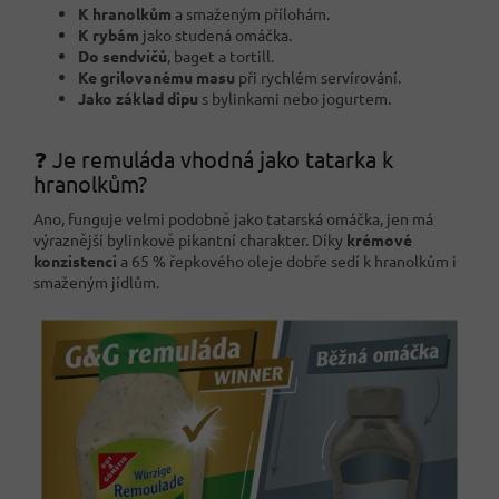
K hranolkům
a smaženým přílohám.
K rybám
jako studená omáčka.
Do sendvičů
, baget a tortill.
Ke grilovanému masu
při rychlém servírování.
Jako základ dipu
s bylinkami nebo jogurtem.
❓ Je remuláda vhodná jako tatarka k
hranolkům?
Ano, funguje velmi podobně jako tatarská omáčka, jen má
výraznější bylinkově pikantní charakter. Díky
krémové
konzistenci
a 65 % řepkového oleje dobře sedí k hranolkům i
smaženým jídlům.