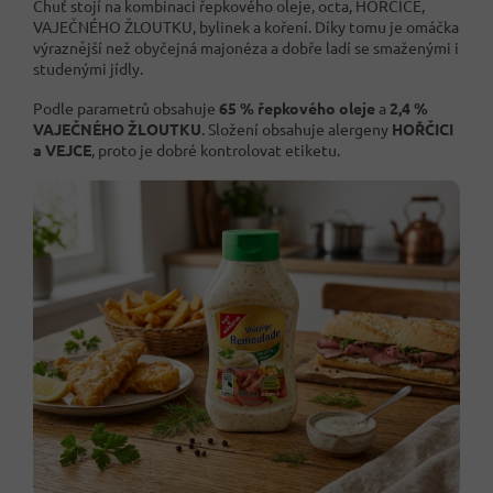
Chuť stojí na kombinaci řepkového oleje, octa, HOŘČICE,
VAJEČNÉHO ŽLOUTKU, bylinek a koření. Díky tomu je omáčka
výraznější než obyčejná majonéza a dobře ladí se smaženými i
studenými jídly.
Podle parametrů obsahuje
65 % řepkového oleje
a
2,4 %
VAJEČNÉHO ŽLOUTKU
. Složení obsahuje alergeny
HOŘČICI
a VEJCE
, proto je dobré kontrolovat etiketu.