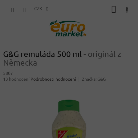
Přejít
NÁKUP
na
CZK
obsah
KOŠÍK
G&G remuláda 500 ml
- originál z
Německa
5807
Průměrné
13 hodnocení
Podrobnosti hodnocení
Značka:
G&G
hodnocení
produktu
je
4,1
z
5
hvězdiček.