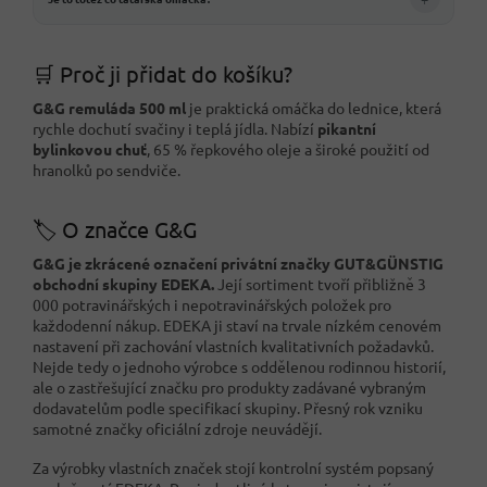
🛒 Proč ji přidat do košíku?
G&G remuláda 500 ml
je praktická omáčka do lednice, která
rychle dochutí svačiny i teplá jídla. Nabízí
pikantní
bylinkovou chuť
, 65 % řepkového oleje a široké použití od
hranolků po sendviče.
🏷️ O značce G&G
G&G je zkrácené označení privátní značky GUT&GÜNSTIG
obchodní skupiny EDEKA.
Její sortiment tvoří přibližně 3
000 potravinářských i nepotravinářských položek pro
každodenní nákup. EDEKA ji staví na trvale nízkém cenovém
nastavení při zachování vlastních kvalitativních požadavků.
Nejde tedy o jednoho výrobce s oddělenou rodinnou historií,
ale o zastřešující značku pro produkty zadávané vybraným
dodavatelům podle specifikací skupiny. Přesný rok vzniku
samotné značky oficiální zdroje neuvádějí.
Za výrobky vlastních značek stojí kontrolní systém popsaný