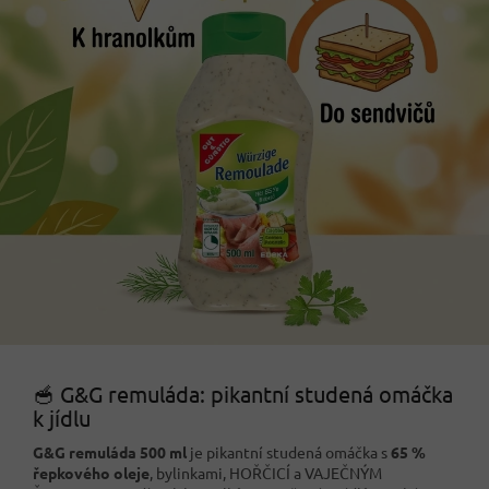
🥣 G&G remuláda: pikantní studená omáčka
k jídlu
G&G remuláda 500 ml
je pikantní studená omáčka s
65 %
řepkového oleje
, bylinkami, HOŘČICÍ a VAJEČNÝM