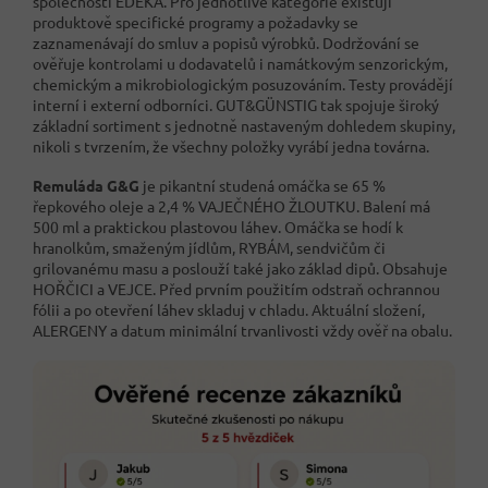
společností EDEKA. Pro jednotlivé kategorie existují
produktově specifické programy a požadavky se
zaznamenávají do smluv a popisů výrobků. Dodržování se
ověřuje kontrolami u dodavatelů i namátkovým senzorickým,
chemickým a mikrobiologickým posuzováním. Testy provádějí
interní i externí odborníci. GUT&GÜNSTIG tak spojuje široký
základní sortiment s jednotně nastaveným dohledem skupiny,
nikoli s tvrzením, že všechny položky vyrábí jedna továrna.
Remuláda G&G
je pikantní studená omáčka se 65 %
řepkového oleje a 2,4 % VAJEČNÉHO ŽLOUTKU. Balení má
500 ml a praktickou plastovou láhev. Omáčka se hodí k
hranolkům, smaženým jídlům, RYBÁM, sendvičům či
grilovanému masu a poslouží také jako základ dipů. Obsahuje
HOŘČICI a VEJCE. Před prvním použitím odstraň ochrannou
fólii a po otevření láhev skladuj v chladu. Aktuální složení,
ALERGENY a datum minimální trvanlivosti vždy ověř na obalu.