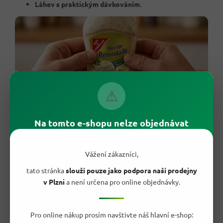
Láhev s praktickým dávkováním
.
⚠
Na tomto e-shopu nelze objednávat
Vážení zákazníci,
tato stránka
slouží pouze jako podpora naší prodejny
🍟 Jak ji používat?
v Plzni
a není určena pro online objednávky.
Podávej ji vychlazenou jako studenou omáčku k hotovým
pokrmům. Skvěle se hodí k hranolkům, smaženým rybám,
Pro online nákup prosím navštivte náš hlavní e-shop:
řízkům, burgerům, sendvičům i grilovanému masu. Pro rychlý