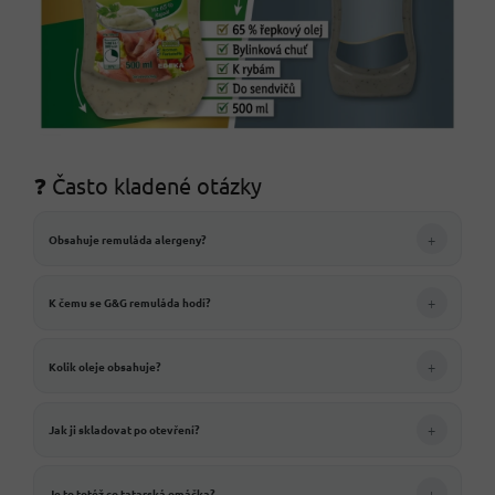
❓ Často kladené otázky
+
Obsahuje remuláda alergeny?
+
K čemu se G&G remuláda hodí?
+
Kolik oleje obsahuje?
+
Jak ji skladovat po otevření?
+
Je to totéž co tatarská omáčka?