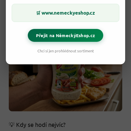
dip ji můžeš smíchat s
bílým jogurtem nebo tvarohem
.
www.nemeckyeshop.cz
🛒
Před prvním použitím odstraň ochrannou fólii. Po otevření
láhev uchovávej
v chladu
.
Přejít na NěmeckýEshop.cz
Chci si jen prohlédnout sortiment
💡 Kdy se hodí nejvíc?