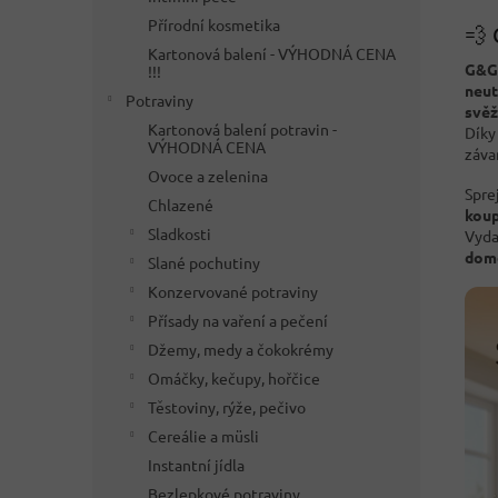
Přírodní kosmetika
💨 
Kartonová balení - VÝHODNÁ CENA
G&G 
!!!
neut
Potraviny
svěž
Kartonová balení potravin -
Díky
VÝHODNÁ CENA
záva
Ovoce a zelenina
Spre
Chlazené
koup
Sladkosti
Vyd
dom
Slané pochutiny
Konzervované potraviny
Přísady na vaření a pečení
Džemy, medy a čokokrémy
Omáčky, kečupy, hořčice
Těstoviny, rýže, pečivo
Cereálie a müsli
Instantní jídla
Bezlepkové potraviny