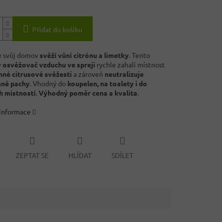
Přidat do košíku
e svůj domov
svěží vůní citrónu a limetky
. Tento
ý
osvěžovač vzduchu ve spreji
rychle zahalí místnost
mné citrusové svěžesti
a zároveň
neutralizuje
mné pachy
. Vhodný do
koupelen, na toalety i do
h místností
.
Výhodný poměr cena a kvalita
.
 informace
ZEPTAT SE
HLÍDAT
SDÍLET