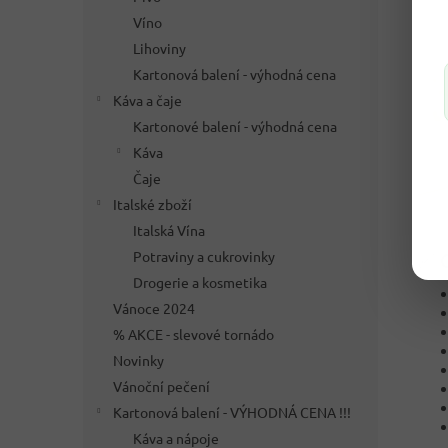
Víno
Lihoviny
Kartonová balení - výhodná cena
Káva a čaje
Kartonové balení - výhodná cena
Káva
Čaje
Italské zboží
Italská Vína
✅ C
Potraviny a cukrovinky
Drogerie a kosmetika
Vánoce 2024
% AKCE - slevové tornádo
Novinky
Vánoční pečení
Kartonová balení - VÝHODNÁ CENA !!!
Káva a nápoje