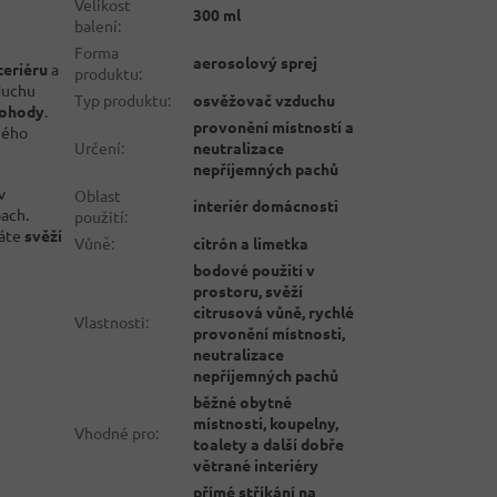
Velikost
300 ml
balení
:
Forma
aerosolový sprej
teriéru
a
produktu
:
duchu
Typ produktu
:
osvěžovač vzduchu
pohody
.
provonění místností a
ného
Určení
:
neutralizace
nepříjemných pachů
v
Oblast
interiér domácnosti
ach.
použití
:
máte
svěží
Vůně
:
citrón a limetka
bodové použití v
prostoru, svěží
citrusová vůně, rychlé
Vlastnosti
:
provonění místnosti,
neutralizace
nepříjemných pachů
běžné obytné
místnosti, koupelny,
Vhodné pro
:
toalety a další dobře
větrané interiéry
přímé stříkání na