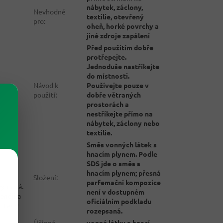
nábytek, záclony,
Nevhodné
textilie, otevřený
pro
:
oheň, horké povrchy a
jiné zdroje zapálení
Před použitím dobře
protřepejte.
Jednoduše nastříkejte
do místnosti.
Návod k
Používejte pouze v
použití
:
dobře větraných
prostorách a
nestříkejte přímo na
nábytek, záclony nebo
textilie.
Směs vonných látek s
hnacím plynem. Podle
SDS jde o směs s
hnacím plynem; přesná
Složení
:
parfemační kompozice
vyprchá.
není v dostupném
eněji
a
oficiálním podkladu
 tedy
rozepsaná.
Účinné
vonné látky a hnací