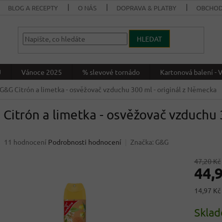
BLOG A RECEPTY
O NÁS
DOPRAVA & PLATBY
OBCHOD
HLEDAT
J
Vánoce 2025
% slevové tornádo
Kartonová balení 
G&G Citrón a limetka - osvěžovač vzduchu 300 ml
- originál z Německa
Citrón a limetka - osvěžovač vzduchu
Průměrné
11 hodnocení
Podrobnosti hodnocení
Značka:
G&G
hodnocení
produktu
47,20 Kč
44,
je
4,5
z
Měrná
14,97 Kč
5
cena:
hvězdiček.
Skla