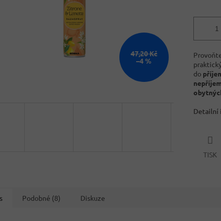
47,20 Kč
Provoňt
–4 %
praktick
do
příje
nepříje
obytnýc
Detailní
TISK
s
Podobné (8)
Diskuze