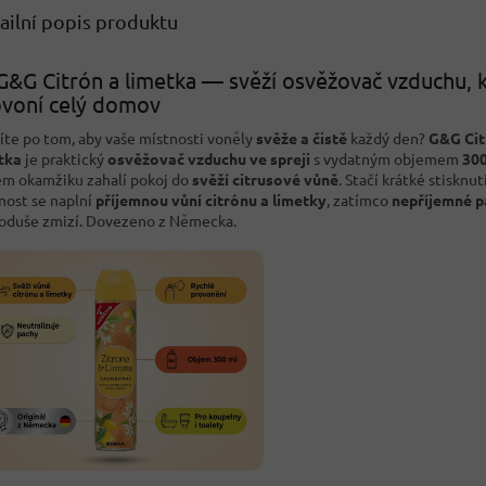
ailní popis produktu
G&G Citrón a limetka — svěží osvěžovač vzduchu, 
voní celý domov
íte po tom, aby vaše místnosti voněly
svěže a čistě
každý den?
G&G Cit
tka
je praktický
osvěžovač vzduchu ve spreji
s vydatným objemem
300
m okamžiku zahalí pokoj do
svěží citrusové vůně
. Stačí krátké stisknut
nost se naplní
příjemnou vůní citrónu a limetky
, zatímco
nepříjemné p
oduše zmizí. Dovezeno z Německa.