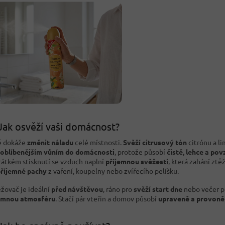
Jak osvěží vaši domácnost?
ě dokáže
změnit náladu
celé místnosti.
Svěží citrusový tón
citrónu a li
joblíbenějším vůním do domácnosti
, protože působí
čistě, lehce a po
rátkém stisknutí se vzduch naplní
příjemnou svěžestí
, která zahání ztě
říjemné pachy
z vaření, koupelny nebo zvířecího pelíšku.
žovač je ideální
před návštěvou
, ráno pro
svěží start dne
nebo večer p
emnou atmosféru
. Stačí pár vteřin a domov působí
upraveně a provon