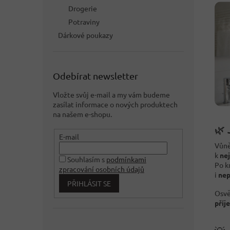
Drogerie
Potraviny
Dárkové poukazy
Odebírat newsletter
Vložte svůj e-mail a my vám budeme
zasílat informace o nových produktech
na našem e-shopu.
🌿 
E-mail
Vůn
k
ne
Souhlasím s
podmínkami
Po k
zpracování osobních údajů
i
nep
PŘIHLÁSIT SE
Osvě
příj