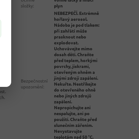
složky
:
plyn
NEBEZPEČÍ. Extrémně
hořlavý aerosol.
Nádoba je pod tlakem:
při zahřátí může
prasknout nebo
explodovat.
Uchovávejte mimo
dosah dětí. Chraňte
před teplem, horkými
povrchy, jiskrami,
otevřeným ohněm a
jinými zdroji zapálení.
Bezpečnostní
Nekuřte. Nestříkejte
upozornění
:
do otevřeného ohně
st.
nebo jiných zdrojů
ch.
zapálení.
Nepropichujte ani
nespalujte, ani po
použití. Chraňte před
slunečním zářením.
Nevystavujte
teplotám nad 50 °C.