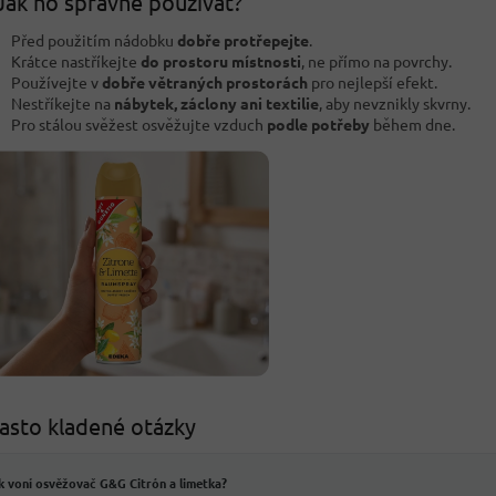
Jak ho správně používat?
Před použitím nádobku
dobře protřepejte
.
Krátce nastříkejte
do prostoru místnosti
, ne přímo na povrchy.
Používejte v
dobře větraných prostorách
pro nejlepší efekt.
Nestříkejte na
nábytek, záclony ani textilie
, aby nevznikly skvrny.
Pro stálou svěžest osvěžujte vzduch
podle potřeby
během dne.
asto kladené otázky
k voní osvěžovač G&G Citrón a limetka?