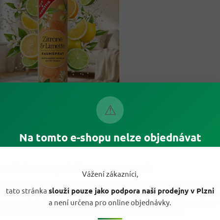
⚠
Na tomto e-shopu nelze objednávat
Proč sáhnout právě po této kvalitě?
Vážení zákazníci,
é osvěžovače často jen
krátce překryjí
pach umělou vůní, která rychle 
tato stránka
slouží pouze jako podpora naší prodejny v Plzni
Citrón a limetka
sází na
vyváženou citrusovou vůni
, jež působí
přiroz
a není určena pro online objednávky.
. Místo malého balení dostáváte
vydatných 300 ml
za
výhodnou cenu
—
ehlivou německou kvalitu
bez zbytečné přeplácené značky.