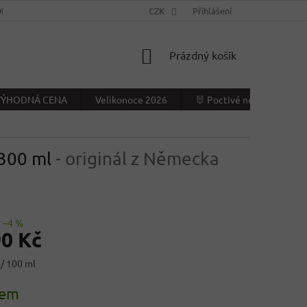
NÍ PODMÍNKY
KONTAKTY
CZK
VÝDEJNÍ MÍSTO
Přihlášení
NAPIŠTE NÁ
NÁKUPNÍ
Prázdný košík
KOŠÍK
- VÝHODNÁ CENA
Velikonoce 2026
🐰 Poctivé německé Veliko
 300 ml
- originál z Německa
–4 %
90 Kč
 / 100 ml
dem