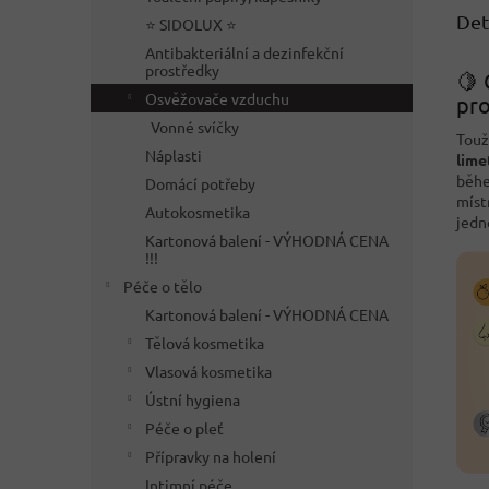
Det
⭐ SIDOLUX ⭐
Antibakteriální a dezinfekční
prostředky
🍋 
Osvěžovače vzduchu
pro
Vonné svíčky
Touž
Náplasti
lime
běhe
Domácí potřeby
míst
Autokosmetika
jedn
Kartonová balení - VÝHODNÁ CENA
!!!
Péče o tělo
Kartonová balení - VÝHODNÁ CENA
Tělová kosmetika
Vlasová kosmetika
Ústní hygiena
Péče o pleť
Přípravky na holení
Intimní péče