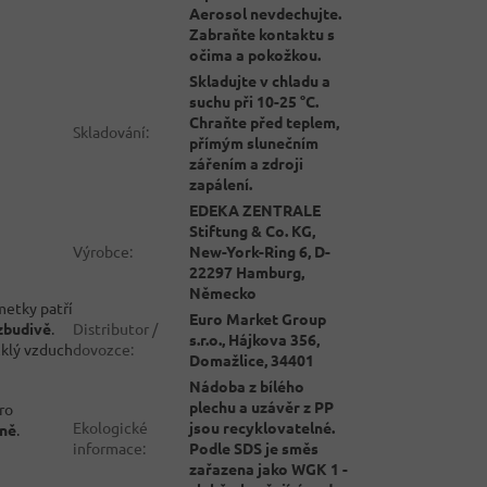
Aerosol nevdechujte.
Zabraňte kontaktu s
očima a pokožkou.
Skladujte v chladu a
suchu při 10-25 °C.
Chraňte před teplem,
Skladování
:
přímým slunečním
zářením a zdroji
zapálení.
EDEKA ZENTRALE
Stiftung & Co. KG,
Výrobce
:
New-York-Ring 6, D-
22297 Hamburg,
Německo
metky patří
Euro Market Group
Distributor /
vzbudivě
.
s.r.o., Hájkova 356,
dovozce
:
žklý vzduch
Domažlice, 34401
Nádoba z bílého
plechu a uzávěr z PP
ro
Ekologické
jsou recyklovatelné.
ěně
.
informace
:
Podle SDS je směs
zařazena jako WGK 1 -