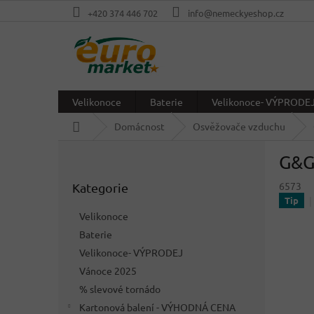
Přejít
+420 374 446 702
info@nemeckyeshop.cz
na
obsah
Velikonoce
Baterie
Velikonoce- VÝPRODE
Domů
Domácnost
Osvěžovače vzduchu
P
G&G 
o
Přeskočit
s
6573
Kategorie
kategorie
t
Tip
r
Velikonoce
a
Baterie
n
Velikonoce- VÝPRODEJ
n
í
Vánoce 2025
p
% slevové tornádo
a
Kartonová balení - VÝHODNÁ CENA