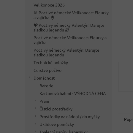
n
Velikonoce 2026
e
🐰 Poctivé německé Velikonoce: Figurky
l
a vajíčka 🐣
💝 Poctivý německý Valentýn: Darujte
sladkou legendu 🎁
Poctivé německé Velikonoce: Figurky a
vajíčka
Poctivý německý Valentýn: Darujte
sladkou legendu
Technické položky
Čerstvé pečivo
Domácnost
Baterie
Kartonová balení - VÝHODNÁ CENA
Praní
Čistící prostředky
Prostředky na nádobí / do myčky
Popi
Úklidové pomůcky
Toaletní papíry, kapesníky