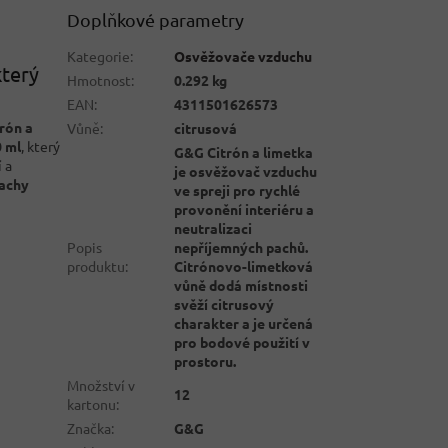
Doplňkové parametry
Kategorie
:
Osvěžovače vzduchu
který
Hmotnost
:
0.292 kg
EAN
:
4311501626573
rón a
Vůně
:
citrusová
 ml
, který
G&G Citrón a limetka
í a
je osvěžovač vzduchu
achy
ve spreji pro rychlé
provonění interiéru a
neutralizaci
Popis
nepříjemných pachů.
produktu
:
Citrónovo-limetková
vůně dodá místnosti
svěží citrusový
charakter a je určená
pro bodové použití v
prostoru.
Množství v
12
kartonu
:
Značka
:
G&G