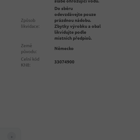
slabě ohrožující vodu.
Do sběru
odevzdávejte pouze
Způsob
prázdnou nádobu.
likvidace
:
Zbytky výrobku a obal
likvidujte podle
místních předpisů.
Země
Německo
původu
:
Celní kód
33074900
KN8
:
+