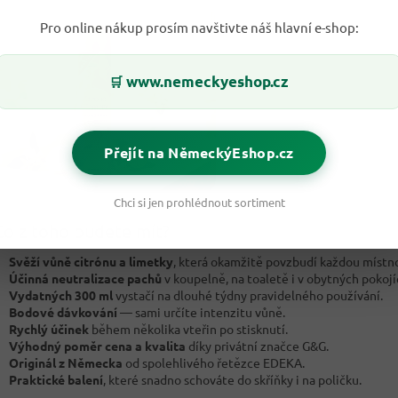
Pro online nákup prosím navštivte náš hlavní e-shop:
www.nemeckyeshop.cz
🛒
Přejít na NěmeckýEshop.cz
Chci si jen prohlédnout sortiment
o z toho budete mít?
Svěží vůně citrónu a limetky
, která okamžitě povzbudí každou místno
Účinná neutralizace pachů
v koupelně, na toaletě i v obytných pokojí
Vydatných 300 ml
vystačí na dlouhé týdny pravidelného používání.
Bodové dávkování
— sami určíte intenzitu vůně.
Rychlý účinek
během několika vteřin po stisknutí.
Výhodný poměr cena a kvalita
díky privátní značce G&G.
Originál z Německa
od spolehlivého řetězce EDEKA.
Praktické balení
, které snadno schováte do skříňky i na poličku.