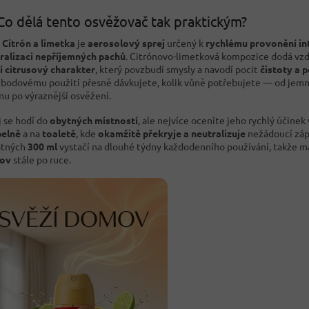
Co dělá tento osvěžovač tak praktickým?
Citrón a limetka
je
aerosolový sprej
určený k
rychlému provonění in
ralizaci nepříjemných pachů
. Citrónovo-limetková kompozice dodá vz
í citrusový charakter
, který povzbudí smysly a navodí pocit
čistoty a 
 bodovému použití přesně dávkujete, kolik vůně potřebujete — od jem
nu po výraznější osvěžení.
j se hodí do
obytných místností
, ale nejvíce oceníte jeho rychlý účinek 
elně
a na
toaletě
, kde
okamžitě překryje a neutralizuje
nežádoucí záp
atných
300 ml
vystačí na dlouhé týdny každodenního používání, takže 
ov
stále po ruce.