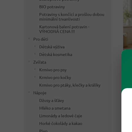
BIO potraviny
Potraviny s končící a prošlou dobou
minimální trvanlivosti
Kartonová balení potravin -
VÝHODNÁ CENA !!!
Pro děti
Dětská výživa
Dětská kosmetika
Zvířata
Krmivo pro psy
Krmivo pro kočky
Krmivo pro ptáky, křečky a králíky
Nápoje
⚖️ 
Džusy a šťávy
Mléko a smetana
Levn
Limonády a ledové čaje
G&G 
déle
Horké čokolády a kakao
spol
Pivo