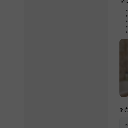
💡 
❓ Č
Ja