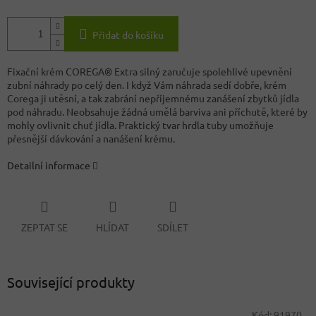
Přidat do košíku
Fixační krém COREGA® Extra silný zaručuje spolehlivé upevnění
zubní náhrady po celý den. I když Vám náhrada sedí dobře, krém
Corega ji utěsní, a tak zabrání nepříjemnému zanášení zbytků jídla
pod náhradu. Neobsahuje žádná umělá barviva ani příchutě, které by
mohly ovlivnit chuť jídla. Praktický tvar hrdla tuby umožňuje
přesnější dávkování a nanášení krému.
Detailní informace
ZEPTAT SE
HLÍDAT
SDÍLET
Související produkty
Kód:
91970