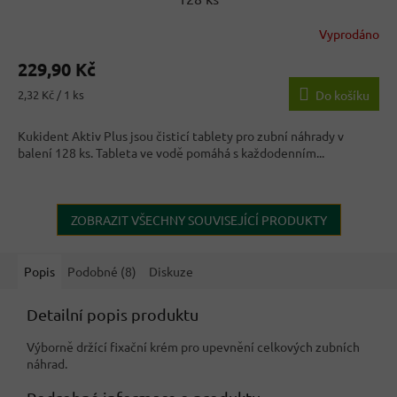
Vyprodáno
Průměrné
hodnocení
229,90 Kč
produktu
je
Měrná
2,32 Kč / 1 ks
Do košíku
3,5
cena:
z
Kukident Aktiv Plus jsou čisticí tablety pro zubní náhrady v
5
balení 128 ks. Tableta ve vodě pomáhá s každodenním...
hvězdiček.
ZOBRAZIT VŠECHNY SOUVISEJÍCÍ PRODUKTY
Popis
Podobné (8)
Diskuze
Detailní popis produktu
Výborně držící fixační krém pro upevnění celkových zubních
náhrad.