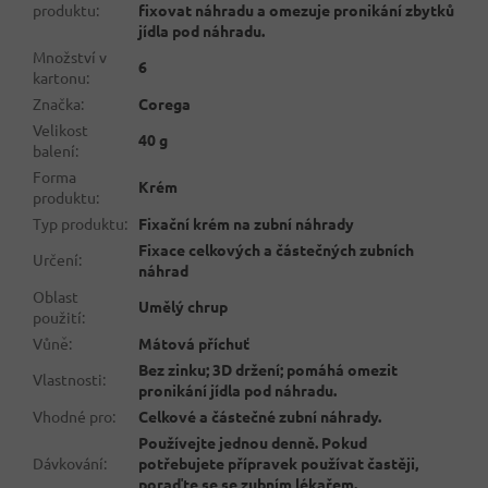
produktu
:
fixovat náhradu a omezuje pronikání zbytků
jídla pod náhradu.
Množství v
6
kartonu
:
Značka
:
Corega
Velikost
40 g
balení
:
Forma
Krém
produktu
:
Typ produktu
:
Fixační krém na zubní náhrady
Fixace celkových a částečných zubních
Určení
:
náhrad
Oblast
Umělý chrup
použití
:
Vůně
:
Mátová příchuť
Bez zinku; 3D držení; pomáhá omezit
Vlastnosti
:
pronikání jídla pod náhradu.
Vhodné pro
:
Celkové a částečné zubní náhrady.
Používejte jednou denně. Pokud
Dávkování
:
potřebujete přípravek používat častěji,
poraďte se se zubním lékařem.