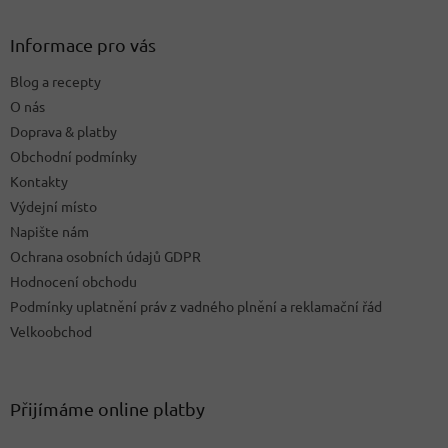
p
a
Informace pro vás
t
Blog a recepty
í
O nás
Doprava & platby
Obchodní podmínky
Kontakty
Výdejní místo
Napište nám
Ochrana osobních údajů GDPR
Hodnocení obchodu
Podmínky uplatnění práv z vadného plnění a reklamační řád
Velkoobchod
Přijímáme online platby