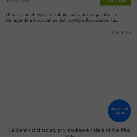
Do košíku
3,9
cena:
z
Hledáte spolehlivý čistič zubních náhrad? Corega Intensiv
5
Reiniger denně odstraňuje plak, zbytky jídla i zabarvení a...
hvězdiček.
Kód:
9440
350,90 Kč
–34 %
Kukident čistící tablety pro hloubkové čištění Aktive Plus
128 ks