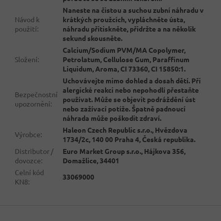
Naneste na čistou a suchou zubní náhradu v
Návod k
krátkých proužcích, vypláchněte ústa,
použití
:
náhradu přitiskněte, přidržte a na několik
sekund skousněte.
Calcium/Sodium PVM/MA Copolymer,
Složení
:
Petrolatum, Cellulose Gum, Paraffinum
Liquidum, Aroma, CI 73360, CI 15850:1.
Uchovávejte mimo dohled a dosah dětí. Při
alergické reakci nebo nepohodlí přestaňte
Bezpečnostní
používat. Může se objevit podráždění úst
upozornění
:
nebo zažívací potíže. Špatně padnoucí
náhrada může poškodit zdraví.
Haleon Czech Republic s.r.o., Hvězdova
Výrobce
:
1734/2c, 140 00 Praha 4, Česká republika.
Distributor /
Euro Market Group s.r.o., Hájkova 356,
dovozce
:
Domažlice, 34401
Celní kód
33069000
KN8
:
Z
á