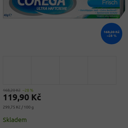
168,20 Kč
–28 %
168,20 Kč
–28 %
119,90 Kč
Měrná
299,75 Kč / 100 g
cena:
Skladem