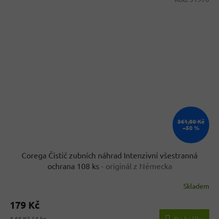
361,80 Kč
–50 %
Corega Čistič zubních náhrad Intenzivní všestranná
ochrana 108 ks
- originál z Německa
Skladem
Průměrné
hodnocení
179 Kč
produktu
je
Měrná
1,66 Kč / 1 ks