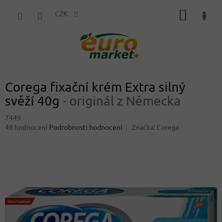
Přejít
NÁKUP
na
CZK
obsah
KOŠÍK
Corega fixační krém Extra silný
svěží 40g
- originál z Německa
7449
Průměrné
48 hodnocení
Podrobnosti hodnocení
Značka:
Corega
hodnocení
produktu
je
3,7
z
5
hvězdiček.