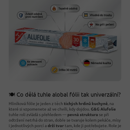
🍽️ Co dělá tuhle alobal fólii tak univerzální?
Hliníková fólie je jeden z těch
tichých hrdinů kuchyně
, na
které si vzpomenete až ve chvíli, kdy dojdou.
G&G Alufolie
tuhle roli zvládá s přehledem —
pevná struktura
se při
odtržení netrhá do stran, dobře se tvaruje kolem pekáče, mísy
i jednotlivých porcí a
drží tvar
tam, kde ji potřebujete. Role je