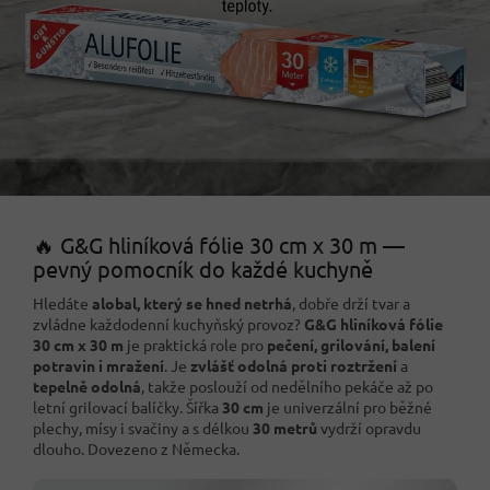
🔥 G&G hliníková fólie 30 cm x 30 m —
pevný pomocník do každé kuchyně
Hledáte
alobal, který se hned netrhá
, dobře drží tvar a
zvládne každodenní kuchyňský provoz?
G&G hliníková fólie
30 cm x 30 m
je praktická role pro
pečení, grilování, balení
potravin i mražení
. Je
zvlášť odolná proti roztržení
a
tepelně odolná
, takže poslouží od nedělního pekáče až po
letní grilovací balíčky. Šířka
30 cm
je univerzální pro běžné
plechy, mísy i svačiny a s délkou
30 metrů
vydrží opravdu
dlouho. Dovezeno z Německa.