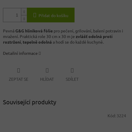
Přidat do košíku
Pevná
G&G hliníková fólie
pro pečení, grilování, balení potravin i
mražení. Praktická role 30 cm x 30 m je
zvlášť odolná proti
roztržení
,
tepelně odolná
a hodí se do každé kuchyně.
Detailní informace
ZEPTAT SE
HLÍDAT
SDÍLET
Související produkty
Kód:
3224