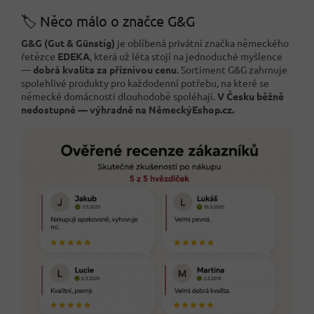
🏷️ Něco málo o značce G&G
G&G (Gut & Günstig)
je oblíbená privátní značka německého
řetězce
EDEKA
, která už léta stojí na jednoduché myšlence
—
dobrá kvalita za příznivou cenu
. Sortiment G&G zahrnuje
spolehlivé produkty pro každodenní potřebu, na které se
německé domácnosti dlouhodobě spoléhají.
V Česku běžně
nedostupné — výhradně na NěmeckýEshop.cz.