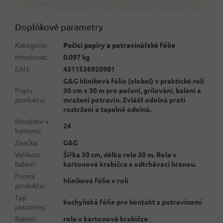
Doplňkové parametry
Kategorie
:
Pečící papíry a potravinářské fólie
Hmotnost
:
0.097 kg
EAN
:
4311536920981
G&G hliníková fólie (alobal) v praktické roli
Popis
30 cm x 30 m pro pečení, grilování, balení a
produktu
:
mražení potravin. Zvlášť odolná proti
roztržení a tepelně odolná.
Množství v
24
kartonu
:
Značka
:
G&G
Velikost
Šířka 30 cm, délka role 30 m. Role v
balení
:
kartonové krabičce s odtrhávací hranou.
Forma
hliníková fólie v roli
produktu
:
Typ
kuchyňská fólie pro kontakt s potravinami
potraviny
:
Balení
:
role v kartonové krabičce