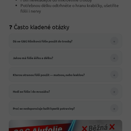
Potřebnou délku odtrhněte o hranu krabičky, ušetříte
fólii i nervy
❓ Často kladené otázky
+
Dá se G&G hliníková fólie použít do trouby?
+
Jakou má fólie šířku a délku?
+
Kterou stranou fólii použít — matnou, nebo lesklou?
+
Hodí se fólie i do mrazáku?
+
Proč se nedoporučuje balit kyselé potraviny?