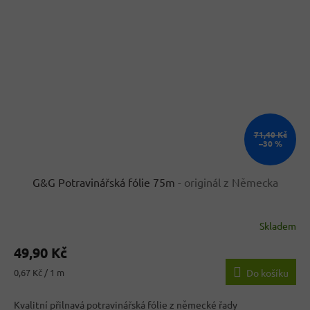
71,40 Kč
–30 %
G&G Potravinářská fólie 75m
- originál z Německa
Skladem
Průměrné
hodnocení
49,90 Kč
produktu
je
Měrná
0,67 Kč / 1 m
Do košíku
4,1
cena:
z
Kvalitní přilnavá potravinářská fólie z německé řady
5