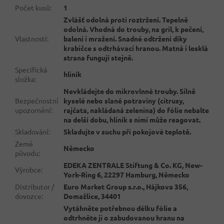
Počet kusů
:
1
Zvlášť odolná proti roztržení. Tepelně
odolná. Vhodná do trouby, na gril, k pečení,
Vlastnosti
:
balení i mražení. Snadné odtržení díky
krabičce s odtrhávací hranou. Matná i lesklá
strana fungují stejně.
Specifická
hliník
složka
:
Nevkládejte do mikrovlnné trouby. Silně
Bezpečnostní
kyselé nebo slané potraviny (citrusy,
upozornění
:
rajčata, nakládaná zelenina) do fólie nebalte
na delší dobu, hliník s nimi může reagovat.
Skladování
:
Skladujte v suchu při pokojové teplotě.
Země
Německo
původu
:
EDEKA ZENTRALE Stiftung & Co. KG, New-
Výrobce
:
York-Ring 6, 22297 Hamburg, Německo
Distributor /
Euro Market Group s.r.o., Hájkova 356,
dovozce
:
Domažlice, 34401
Vytáhněte potřebnou délku fólie a
odtrhněte ji o zabudovanou hranu na