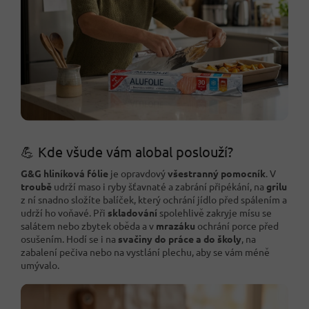
💪 Kde všude vám alobal poslouží?
G&G hliníková fólie
je opravdový
všestranný pomocník
. V
troubě
udrží maso i ryby šťavnaté a zabrání připékání, na
grilu
z ní snadno složíte balíček, který ochrání jídlo před spálením a
udrží ho voňavé. Při
skladování
spolehlivě zakryje mísu se
salátem nebo zbytek oběda a v
mrazáku
ochrání porce před
osušením. Hodí se i na
svačiny do práce a do školy
, na
zabalení pečiva nebo na vystlání plechu, aby se vám méně
umývalo.