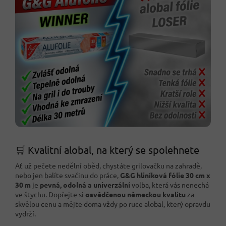
🛒 Kvalitní alobal, na který se spolehnete
Ať už pečete nedělní oběd, chystáte grilovačku na zahradě,
nebo jen balíte svačinu do práce,
G&G hliníková fólie 30 cm x
30 m
je
pevná, odolná a univerzální
volba, která vás nenechá
ve štychu. Dopřejte si
osvědčenou německou kvalitu
za
skvělou cenu a mějte doma vždy po ruce alobal, který opravdu
vydrží.