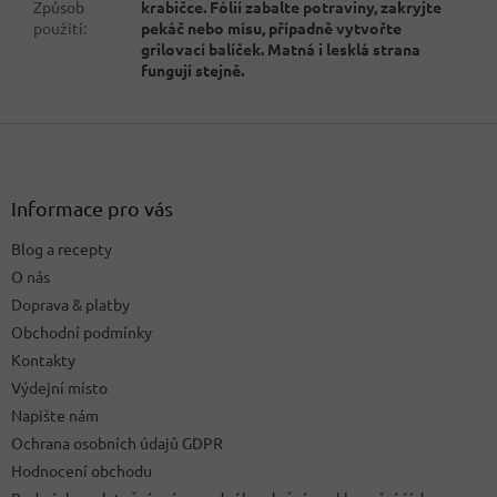
Způsob
krabičce. Fólií zabalte potraviny, zakryjte
použití
:
pekáč nebo mísu, případně vytvořte
grilovací balíček. Matná i lesklá strana
fungují stejně.
Z
á
p
a
Informace pro vás
t
Blog a recepty
í
O nás
Doprava & platby
Obchodní podmínky
Kontakty
Výdejní místo
Napište nám
Ochrana osobních údajů GDPR
Hodnocení obchodu