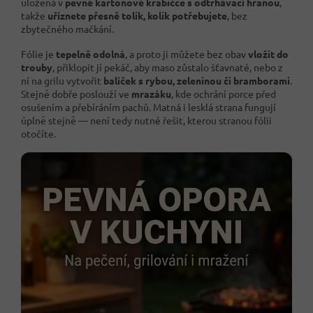
uložená v
pevné kartonové krabičce s odtrhávací hranou
,
takže
uříznete přesně tolik, kolik potřebujete
, bez
zbytečného mačkání.
Fólie je
tepelně odolná
, a proto ji můžete bez obav
vložit do
trouby
, přiklopit jí pekáč, aby maso zůstalo šťavnaté, nebo z
ní na grilu vytvořit
balíček s rybou, zeleninou či bramborami
.
Stejně dobře poslouží ve
mrazáku
, kde ochrání porce před
osušením a přebíráním pachů. Matná i lesklá strana fungují
úplně stejně — není tedy nutné řešit, kterou stranou fólii
otočíte.