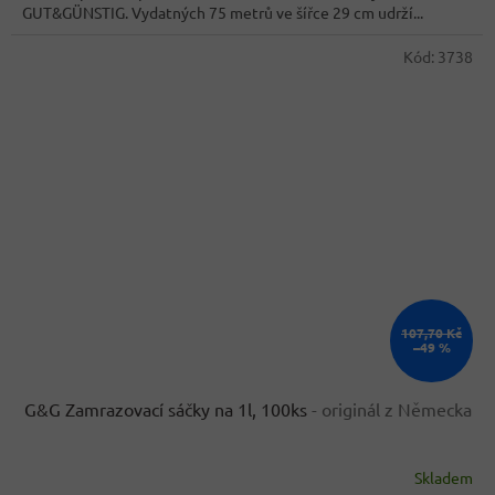
GUT&GÜNSTIG. Vydatných 75 metrů ve šířce 29 cm udrží...
hvězdiček.
Kód:
3738
107,70 Kč
–49 %
G&G Zamrazovací sáčky na 1l, 100ks
- originál z Německa
Skladem
Průměrné