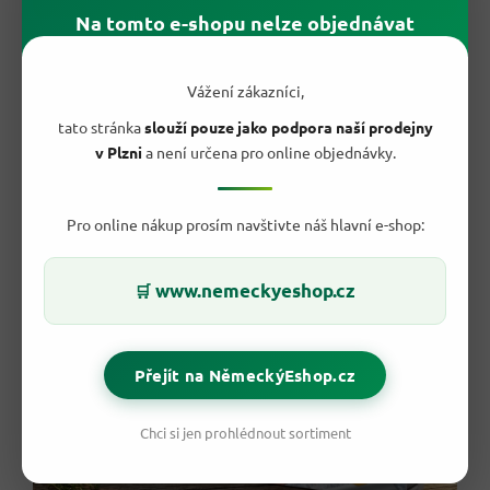
Na tomto e-shopu nelze objednávat
🆚 Proč se vyplatí sáhnout po kvalitě?
Vážení zákazníci,
Levné tenké fólie mají jeden společný problém —
trhají se v
nejméně vhodnou chvíli
, lepí se na sebe a role dojde dřív, než
tato stránka
slouží pouze jako podpora naší prodejny
se nadějete.
G&G hliníková fólie
sází na
vyšší pevnost a
v Plzni
a není určena pro online objednávky.
odolnost proti roztržení
, takže s ní zabalíte i větší nebo
hranatější porce, aniž byste museli fólii zdvojovat. Získáváte
německou kvalitu
,
štědrých 30 metrů
v roli a klidnou práci
Pro online nákup prosím navštivte náš hlavní e-shop:
bez nervů — a to za cenu běžného alobalu ze supermarketu.
www.nemeckyeshop.cz
🛒
Přejít na NěmeckýEshop.cz
Chci si jen prohlédnout sortiment