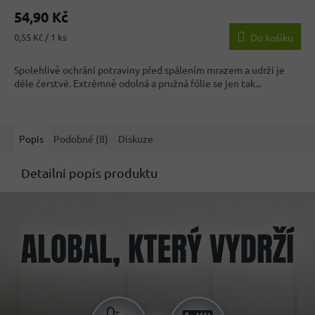
hodnocení
54,90 Kč
produktu
je
Měrná
0,55 Kč / 1 ks
Do košíku
3,6
cena:
z
Spolehlivě ochrání potraviny před spálením mrazem a udrží je
5
déle čerstvé. Extrémně odolná a pružná fólie se jen tak...
hvězdiček.
Popis
Podobné (8)
Diskuze
Detailní popis produktu