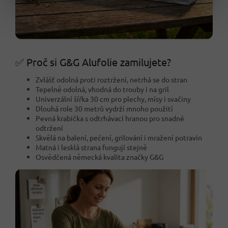
✅ Proč si G&G Alufolie zamilujete?
Zvlášť odolná proti roztržení, netrhá se do stran
Tepelně odolná, vhodná do trouby i na gril
Univerzální šířka 30 cm pro plechy, mísy i svačiny
Dlouhá role 30 metrů vydrží mnoho použití
Pevná krabička s odtrhávací hranou pro snadné
odtržení
Skvělá na balení, pečení, grilování i mražení potravin
Matná i lesklá strana fungují stejně
Osvědčená německá kvalita značky G&G