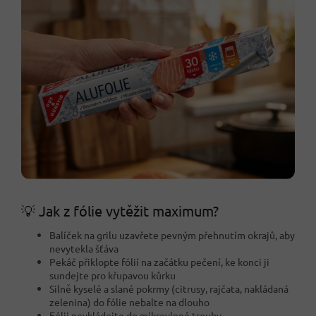
💡 Jak z fólie vytěžit maximum?
Balíček na grilu uzavřete pevným přehnutím okrajů, aby
nevytekla šťáva
Pekáč přiklopte fólií na začátku pečení, ke konci ji
sundejte pro křupavou kůrku
Silně kyselé a slané pokrmy (citrusy, rajčata, nakládaná
zelenina) do fólie nebalte na dlouho
Fólii nevkládejte do mikrovlnné trouby