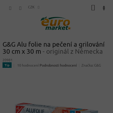
Přejít
NÁKUP
na
CZK
obsah
KOŠÍK
G&G Alu folie na pečení a grilování
30 cm x 30 m
- originál z Německa
20981
Průměrné
10 hodnocení
Podrobnosti hodnocení
Značka:
G&G
Tip
hodnocení
produktu
je
4,9
z
5
hvězdiček.