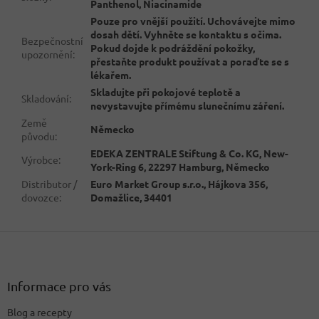
Panthenol, Niacinamide
Pouze pro vnější použití. Uchovávejte mimo
dosah dětí. Vyhněte se kontaktu s očima.
Bezpečnostní
Pokud dojde k podráždění pokožky,
upozornění
:
přestaňte produkt používat a poraďte se s
lékařem.
Skladujte při pokojové teplotě a
Skladování
:
nevystavujte přímému slunečnímu záření.
Země
Německo
původu
:
EDEKA ZENTRALE Stiftung & Co. KG, New-
Výrobce
:
York-Ring 6, 22297 Hamburg, Německo
Distributor /
Euro Market Group s.r.o., Hájkova 356,
dovozce
:
Domažlice, 34401
Z
á
p
a
Informace pro vás
t
Blog a recepty
í