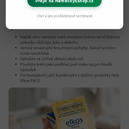
Přejít na NěmeckýEshop.cz
Chci si jen prohlédnout sortiment
💡 Jak správně používat denní krém Elkos
Q10?
Každé ráno naneste malé množství krému na očištěnou
pokožku obličeje, krku a dekoltu
Jemně vmasírujte krouživými pohyby, dokud se krém
zcela nevstřebá
Vyhněte se citlivé oblasti okolo očí
Použijte krém jako podklad pod make-up pro hladší
výsledek
Pro komplexní péči kombinujte s dalšími produkty řady
Elkos FACE