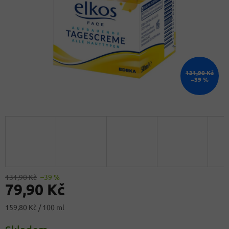
131,90 Kč
–39 %
131,90 Kč
–39 %
79,90 Kč
Měrná
159,80 Kč / 100 ml
cena: