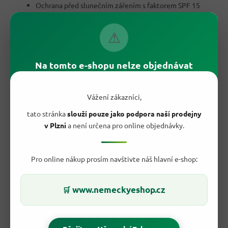
Ochrana před slunečním zářením s faktorem SPF 15
Vyživení vitaminem E a omega-komplexem
Lehká textura vhodná jako podklad pod make-up
⚠
Vhodný pro všechny typy pleti
Ověřená německá kvalita značky Elkos
Tento
krém proti vráskám
oceníte, pokud hledáte
Na tomto e-shopu nelze objednávat
spolehlivou ranní péči
, která zvládne hned několik úkolů
najednou —
hydrataci
,
ochranu
i
péči proti vráskám
.
Vážení zákazníci,
tato stránka
slouží pouze jako podpora naší prodejny
v Plzni
a není určena pro online objednávky.
Pro online nákup prosím navštivte náš hlavní e-shop:
www.nemeckyeshop.cz
🛒