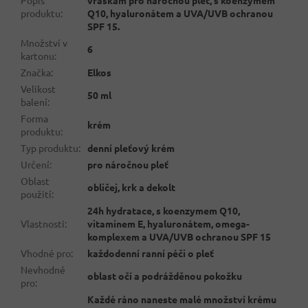
Popis
vráskám pro náročnou pleť, s koenzymem
produktu
:
Q10, hyaluronátem a UVA/UVB ochranou
SPF 15.
Množství v
6
kartonu
:
Značka
:
Elkos
Velikost
50 ml
balení
:
Forma
krém
produktu
:
Typ produktu
:
denní pleťový krém
Určení
:
pro náročnou pleť
Oblast
obličej, krk a dekolt
použití
:
24h hydratace, s koenzymem Q10,
Vlastnosti
:
vitaminem E, hyaluronátem, omega-
komplexem a UVA/UVB ochranou SPF 15
Vhodné pro
:
každodenní ranní péči o pleť
Nevhodné
oblast očí a podrážděnou pokožku
pro
:
Každé ráno naneste malé množství krému