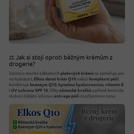
⚖️ Jak si stojí oproti běžným krémům z
drogerie?
Zatímco mnoho základních
pleťových krémů
se zaměřuje jen
na hydrataci,
Elkos denní krém Q10
nabízí
komplexní péči
:
kombinuje
koenzym Q10
,
kyselinu hyaluronovou
,
vitamin E
i
UV ochranu SPF 15
. Díky
německé kvalitě
a přísné kontrole
složení získáte účinnou
anti-age péči
za příjemnou cenu.