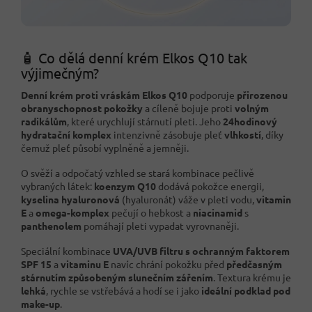
🧴 Co dělá denní krém Elkos Q10 tak
výjimečným?
Denní krém proti vráskám Elkos Q10
podporuje
přirozenou
obranyschopnost pokožky
a cíleně bojuje proti
volným
radikálům
, které urychlují stárnutí pleti. Jeho
24hodinový
hydratační komplex
intenzivně zásobuje pleť
vlhkostí
, díky
čemuž pleť působí vyplněně a jemněji.
O svěží a odpočatý vzhled se stará kombinace pečlivě
vybraných látek:
koenzym Q10
dodává pokožce energii,
kyselina hyaluronová
(hyaluronát) váže v pleti vodu,
vitamin
E
a
omega-komplex
pečují o hebkost a
niacinamid
s
panthenolem
pomáhají pleti vypadat vyrovnaněji.
Speciální kombinace
UVA/UVB filtru s ochranným faktorem
SPF 15
a
vitaminu E
navíc chrání pokožku před
předčasným
stárnutím způsobeným slunečním zářením
. Textura krému je
lehká
, rychle se vstřebává a hodí se i jako
ideální podklad pod
make-up
.