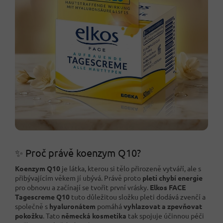
✨ Proč právě koenzym Q10?
Koenzym Q10
je látka, kterou si tělo přirozeně vytváří, ale s
přibývajícím věkem jí ubývá. Právě proto
pleti chybí energie
pro obnovu a začínají se tvořit první vrásky.
Elkos FACE
Tagescreme Q10
tuto důležitou složku pleti dodává zvenčí a
společně s
hyaluronátem
pomáhá
vyhlazovat a zpevňovat
pokožku
. Tato
německá kosmetika
tak spojuje účinnou péči