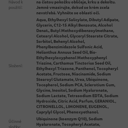
Návod k
na čistou pokožku obličeje, krku a dekoltu.
použití
:
Jemně vmasírujte, dokud se krém zcela
nevstřebá. Vyhněte se oblasti očí.
Aqua, Ethylhexyl Salicylate, Dibutyl Adipate,
Glycerin, C12-15 Alkyl Benzoate, Alcohol
Denat., Butyl Methoxydibenzoylmethane,
Cetearyl Alcohol, Glyceryl Stearate Citrate,
Sorbitol, Behenyl Alcohol,
Phenylbenzimidazole Sulfonic Acid,
Helianthus Annuus Seed Oil, Bis-
Ethylhexyloxyphenol Methoxyphenyl
Triazine, Carthamus Tinctorius Seed Oil,
Složení
:
Ethylhexyl Triazone, Panthenol, Tocopheryl
Acetate, Fructose, Niacinamide, Sodium
Stearoyl Glutamate, Urea, Ubiquinone,
Tocopherol, Sodium PCA, Sclerotium Gum,
Glycine, Inositol, Sodium Hyaluronate,
Sodium Lactate, Tetrasodium EDTA, Sodium
Hydroxide, Citric Acid, Parfum, GERANIOL,
CITRONELLOL, LIMONENE, EUGENOL,
Caprylyl Glycol, Phenoxyethanol.
Ubiquinone (koenzym Q10), Sodium
Účinné
Hyaluronate, Tocopheryl Acetate,
složky
: