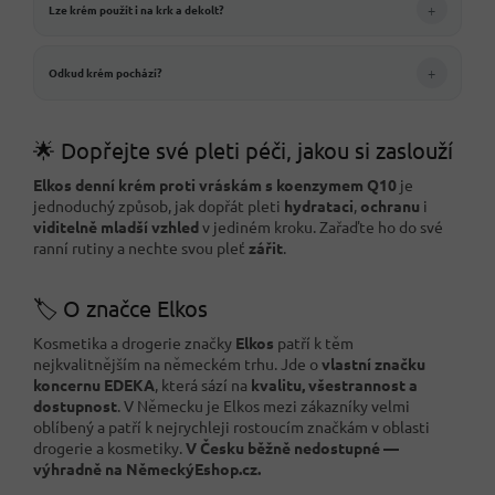
+
Lze krém použít i na krk a dekolt?
+
Odkud krém pochází?
🌟 Dopřejte své pleti péči, jakou si zaslouží
Elkos denní krém proti vráskám s koenzymem Q10
je
jednoduchý způsob, jak dopřát pleti
hydrataci
,
ochranu
i
viditelně mladší vzhled
v jediném kroku. Zařaďte ho do své
ranní rutiny a nechte svou pleť
zářit
.
🏷️ O značce Elkos
Kosmetika a drogerie značky
Elkos
patří k těm
nejkvalitnějším na německém trhu. Jde o
vlastní značku
koncernu EDEKA
, která sází na
kvalitu, všestrannost a
dostupnost
. V Německu je Elkos mezi zákazníky velmi
oblíbený a patří k nejrychleji rostoucím značkám v oblasti
drogerie a kosmetiky.
V Česku běžně nedostupné —
výhradně na NěmeckýEshop.cz.