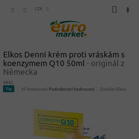
Přejít
NÁKUP
na
CZK
obsah
KOŠÍK
Elkos Denní krém proti vráskám s
koenzymem Q10 50ml
- originál z
Německa
9842
Průměrné
45 hodnocení
Podrobnosti hodnocení
Značka:
Elkos
Tip
hodnocení
produktu
je
3,4
z
5
hvězdiček.