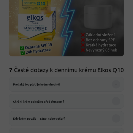
❓ Časté dotazy k dennímu krému Elkos Q10
+
Pro jaký typ pleti je krém vhodný?
+
Chrání krém pokožku před sluncem?
+
Kdy krém použít — ráno, nebo večer?