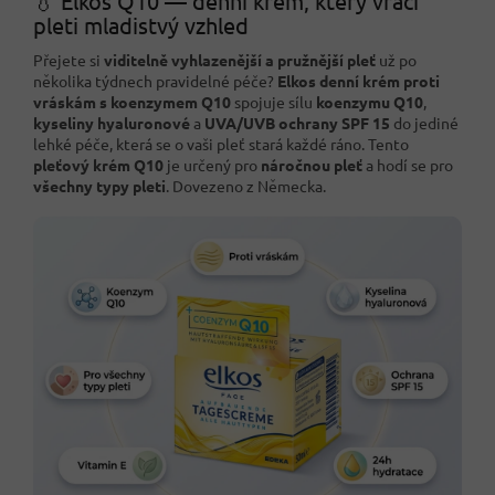
💧 Elkos Q10 — denní krém, který vrací
pleti mladistvý vzhled
Přejete si
viditelně vyhlazenější a pružnější pleť
už po
několika týdnech pravidelné péče?
Elkos denní krém proti
vráskám s koenzymem Q10
spojuje sílu
koenzymu Q10
,
kyseliny hyaluronové
a
UVA/UVB ochrany SPF 15
do jediné
lehké péče, která se o vaši pleť stará každé ráno. Tento
pleťový krém Q10
je určený pro
náročnou pleť
a hodí se pro
všechny typy pleti
. Dovezeno z Německa.