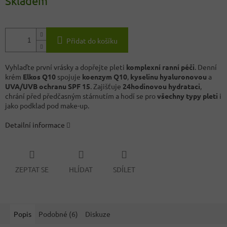
Skladem
Přidat do košíku
Vyhlaďte první vrásky a dopřejte pleti
komplexní ranní péči
. Denní
krém
Elkos Q10
spojuje
koenzym Q10
,
kyselinu hyaluronovou
a
UVA/UVB ochranu SPF 15
. Zajišťuje
24hodinovou hydrataci
,
chrání před předčasným stárnutím a hodí se pro
všechny typy pleti
i
jako podklad pod make-up.
Detailní informace
ZEPTAT SE
HLÍDAT
SDÍLET
Popis
Podobné (6)
Diskuze