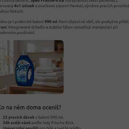
ě čitelný benefit.
Spee Frische-Kick
má výraznou svěží parfemaci,
arovaný
4v1 účinek
a značkové zázemí Henkel, výrobce pracích prostře
uhou historií.
dou je i praktické balení
990 ml
. Není zbytečně obří, ale poskytne přibl
raní
. Integrované držadlo a stabilní láhev usnadňují manipulaci při
odenním používání.
Co na něm doma oceníš?
22 pracích dávek
v balení 990 ml.
24h svěží vůně
podle řady Frische-Kick.
Univerzální použití
pro bílé a světlé prádlo.