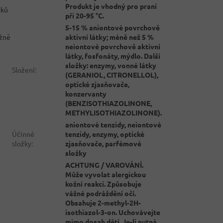
Produkt je vhodný pro praní
dků
při 20-95 °C.
5-15 % aniontové povrchově
aktivní látky; méně než 5 %
ižně
neiontové povrchově aktivní
látky, fosfonáty, mýdlo. Další
složky: enzymy, vonné látky
Složení
:
(GERANIOL, CITRONELLOL),
optické zjasňovače,
konzervanty
(BENZISOTHIAZOLINONE,
METHYLISOTHIAZOLINONE).
aniontové tenzidy, neiontové
Účinné
tenzidy, enzymy, optické
složky
:
zjasňovače, parfémové
složky
ACHTUNG / VAROVÁNÍ.
Může vyvolat alergickou
kožní reakci. Způsobuje
vážné podráždění očí.
Obsahuje 2-methyl-2H-
isothiazol-3-on. Uchovávejte
mimo dosah dětí. Je-li nutná