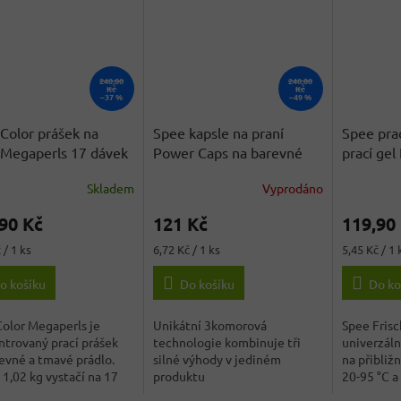
240,80
240,80
Kč
Kč
–37 %
–49 %
Color prášek na
Spee kapsle na praní
Spee prac
 Megaperls 17 dávek
Power Caps na barevné
prací gel
prádlo 18 dávek 216 g
20 dávek
Skladem
Vyprodáno
rné
Průměrné
z Němec
cení
hodnocení
90 Kč
121 Kč
119,90
ktu
produktu
je
Měrná
Měrná
 / 1 ks
6,72 Kč / 1 ks
5,45 Kč / 1 
4,2
cena:
cena:
z
o košíku
Do košíku
Do ko
5
ček.
hvězdiček.
olor Megaperls je
Unikátní 3komorová
Spee Frisc
trovaný prací prášek
technologie kombinuje tři
univerzáln
evné a tmavé prádlo.
silné výhody v jediném
na přibliž
 1,02 kg vystačí na 17
produktu
20-95 °C a
...