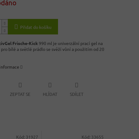
odáno
Přidat do košíku
ivGel Frische-Kick
990 ml je univerzální prací gel na
pro bílé a světlé prádlo se svěží vůní a použitím od 20
 informace
ZEPTAT SE
HLÍDAT
SDÍLET
Kód:
31927
Kód:
33655