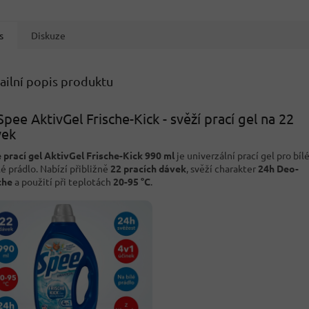
s
Diskuze
ailní popis produktu
Spee AktivGel Frische-Kick - svěží prací gel na 22
vek
 prací gel AktivGel Frische-Kick 990 ml
je univerzální prací gel pro bílé
lé prádlo. Nabízí přibližně
22 pracích dávek
, svěží charakter
24h Deo-
che
a použití při teplotách
20-95 °C
.