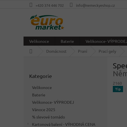
Přejít
+420 374 446 702
info@nemeckyeshop.cz
na
obsah
Velikonoce
Baterie
Velikonoce- VÝPRODE
Domů
Domácnost
Praní
Prací gely
P
Spee
o
Přeskočit
s
Něm
Kategorie
kategorie
t
2160
r
Velikonoce
Tip
a
Baterie
n
Velikonoce- VÝPRODEJ
n
í
Vánoce 2025
p
% slevové tornádo
a
Kartonová balení - VÝHODNÁ CENA