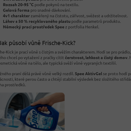
Rozsah 20-95 °C
podle pokynů na textilu.
Gelová forma
pro snadné dávkování.
4v1 charakter
zaměřený na čistotu, zářivost, svěžest a udržitelnost.
Láhev s 50 % recyklovaného plastu
podle parametrů produktu.
Německý prací prostředek Spee
z portfolia Henkel.
Jak působí vůně Frische-Kick?
che-Kick je prací vůně s čistým a svěžím charakterem. Hodí se pro prádlo,
ého chceš po vytažení z pračky cítit
čerstvost, lehkost a čistý domov
. 
osmetická vůně na tělo, ale typická svěží vůně vypraných textilií.
žného praní dělá právě vůně velký rozdíl.
Spee AktivGel
se proto hodí p
cnosti, které perou často a chtějí stabilní výsledek bez složitého střídá
a prostředků.