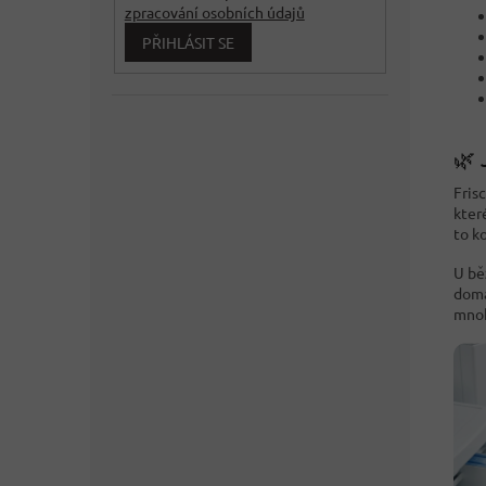
zpracování osobních údajů
PŘIHLÁSIT SE
🌿 
Fris
kter
to k
U bě
domá
mnoh