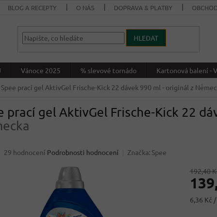
BLOG A RECEPTY
O NÁS
DOPRAVA & PLATBY
OBCHOD
HLEDAT
J
Vánoce 2025
% slevové tornádo
Kartonová balení 
Spee prací gel AktivGel Frische-Kick 22 dávek 990 ml
- originál z Něme
 prací gel AktivGel Frische-Kick 22 d
ecka
Průměrné
29 hodnocení
Podrobnosti hodnocení
Značka:
Spee
hodnocení
produktu
192,40 K
139
je
3,4
z
Měrná
6,36 Kč /
5
cena:
hvězdiček.