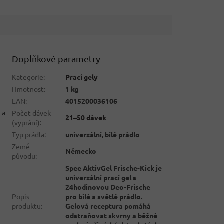
Doplňkové parametry
Kategorie
:
Prací gely
Hmotnost
:
1 kg
EAN
:
4015200036106
 a
Počet dávek
21–50 dávek
(vyprání)
:
Typ prádla
:
univerzální, bílé prádlo
Země
Německo
původu
:
Spee AktivGel Frische-Kick je
univerzální prací gel s
24hodinovou Deo-Frische
Popis
pro bílé a světlé prádlo.
produktu
:
Gelová receptura pomáhá
odstraňovat skvrny a běžné