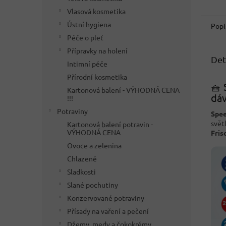
Vlasová kosmetika
Ústní hygiena
Popi
Péče o pleť
Přípravky na holení
Det
Intimní péče
Přírodní kosmetika
🧺 
Kartonová balení - VÝHODNÁ CENA
dá
!!!
Potraviny
Spee
svět
Kartonová balení potravin -
VÝHODNÁ CENA
Fris
Ovoce a zelenina
Chlazené
Sladkosti
Slané pochutiny
Konzervované potraviny
Přísady na vaření a pečení
Džemy, medy a čokokrémy