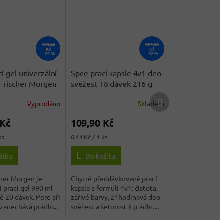
169,40
229,90
Kč
Kč
–29 %
–52 %
í gel univerzální
Spee prací kapsle 4v1 deo
 Frischer Morgen
svěžest 18 dávek 216 g
 990 ml
- originál
Další
Vyprodáno
Skladem
ka
produkt
 Kč
109,90 Kč
Měrná
ks
6,11 Kč / 1 ks
cena:
šíku
Do košíku
her Morgen je
Chytré předdávkované prací
í prací gel 990 ml
kapsle s formulí 4v1: čistota,
ně 20 dávek. Pere při
zářivé barvy, 24hodinová deo
 zanechává prádlo...
svěžest a šetrnost k prádlu....