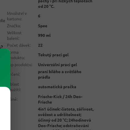
pachy i při nízkých teplotách
od 20 °C.
Množství v
6
kartonu
:
dle
Značka
:
Spee
Velikost
990 ml
balení
:
Počet dávek
:
22
o?
Forma
Tekutý prací gel
e
produktu
:
erý
Typ produktu
:
Univerzální prací gel
praní bílého a světlého
Určení
:
prádla
ický
Oblast
automatická pračka
itom
použití
:
Frische-Kick / 24h Deo-
Vůně
:
Frische
4in1 účinek: čistota, zářivost,
svěžest a udržitelnost;
účinný od 20 °C; 24hodinová
Deo-Frische; odstraňování