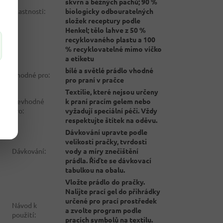
skvrn a běžných pachů; 90 %
Vlastnosti
:
biologicky odbouratelných
složek receptury podle
Henkel; tělo lahve z 50 %
recyklovaného plastu a 100
% recyklovatelné mimo víčko
a etiketu
bílé a světlé prádlo vhodné
Vhodné pro
:
pro praní v pračce
Textilie, které nejsou určeny
Nevhodné
k praní pracím gelem nebo
pro
:
vyžadují speciální péči. Vždy
respektujte štítek na oděvu.
Dávkování upravte podle
velikosti pračky, tvrdosti
Dávkování
:
vody a míry znečištění
prádla. Řiďte se dávkovací
tabulkou na obalu.
Vložte prádlo do pračky.
Nalijte prací gel do přihrádky
určené pro prací prostředek
Návod k
a zvolte program podle
použití
:
pracích symbolů na textilu.