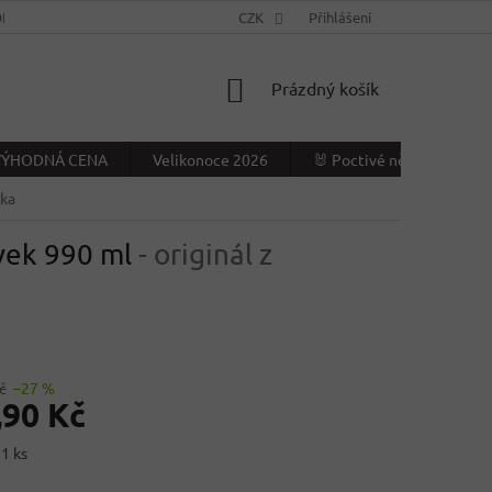
NÍ PODMÍNKY
KONTAKTY
CZK
VÝDEJNÍ MÍSTO
Přihlášení
NAPIŠTE NÁ
NÁKUPNÍ
Prázdný košík
KOŠÍK
- VÝHODNÁ CENA
Velikonoce 2026
🐰 Poctivé německé Veliko
cka
ávek 990 ml
- originál z
č
–27 %
,90 Kč
 1 ks