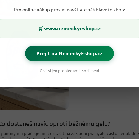
Pro online nákup prosím navštivte náš hlavní e-shop:
www.nemeckyeshop.cz
🛒
Přejít na NěmeckýEshop.cz
Chci si jen prohlédnout sortiment
Co dostaneš navíc oproti běžnému gelu?
ý anonymní prací gel může stačit na základní praní, ale často nenabídne