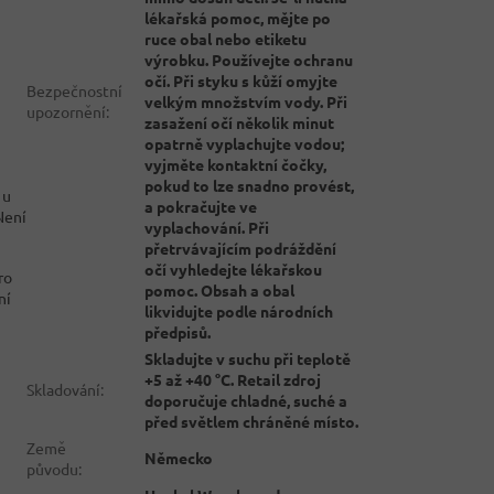
lékařská pomoc, mějte po
ruce obal nebo etiketu
výrobku. Používejte ochranu
očí. Při styku s kůží omyjte
Bezpečnostní
velkým množstvím vody. Při
upozornění
:
zasažení očí několik minut
opatrně vyplachujte vodou;
vyjměte kontaktní čočky,
pokud to lze snadno provést,
 u
a pokračujte ve
Není
vyplachování. Při
přetrvávajícím podráždění
očí vyhledejte lékařskou
ro
pomoc. Obsah a obal
ní
likvidujte podle národních
předpisů.
Skladujte v suchu při teplotě
+5 až +40 °C. Retail zdroj
Skladování
:
doporučuje chladné, suché a
před světlem chráněné místo.
Země
Německo
původu
: