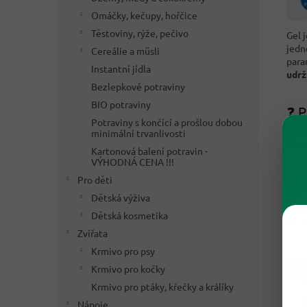
Omáčky, kečupy, hořčice
Těstoviny, rýže, pečivo
Gel 
jedn
Cereálie a müsli
para
Instantní jídla
udrž
Bezlepkové potraviny
BIO potraviny
❓ P
Potraviny s končící a prošlou dobou
U sv
minimální trvanlivosti
Akti
Kartonová balení potravin -
se d
VÝHODNÁ CENA !!!
symb
Pro děti
Prac
Dětská výživa
i pr
Dětská kosmetika
zach
Zvířata
Krmivo pro psy
Krmivo pro kočky
Krmivo pro ptáky, křečky a králíky
Nápoje