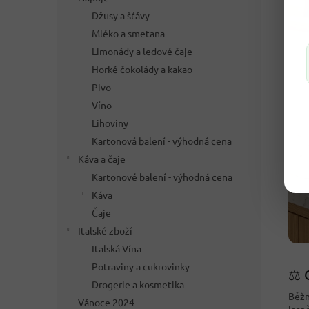
Džusy a šťávy
Mléko a smetana
Limonády a ledové čaje
Horké čokolády a kakao
Pivo
Víno
Lihoviny
Kartonová balení - výhodná cena
Káva a čaje
Kartonové balení - výhodná cena
Káva
Čaje
Italské zboží
Italská Vína
Potraviny a cukrovinky
⚖️ 
Drogerie a kosmetika
Běžn
Vánoce 2024