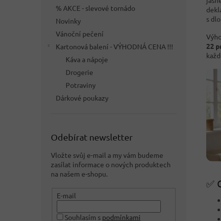
jasn
% AKCE - slevové tornádo
dekl
s dlo
Novinky
Vánoční pečení
Výho
22 p
Kartonová balení - VÝHODNÁ CENA !!!
každ
Káva a nápoje
Drogerie
Potraviny
Dárkové poukazy
Odebírat newsletter
Vložte svůj e-mail a my vám budeme
zasílat informace o nových produktech
na našem e-shopu.
✅ 
E-mail
Souhlasím s
podmínkami