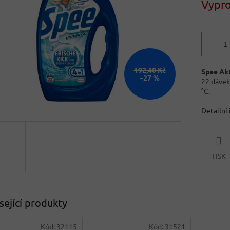
Vypr
192,40 Kč
Spee Akt
–27 %
22 dávek 
°C.
Detailní
TISK
sející produkty
Kód:
32115
Kód:
31521