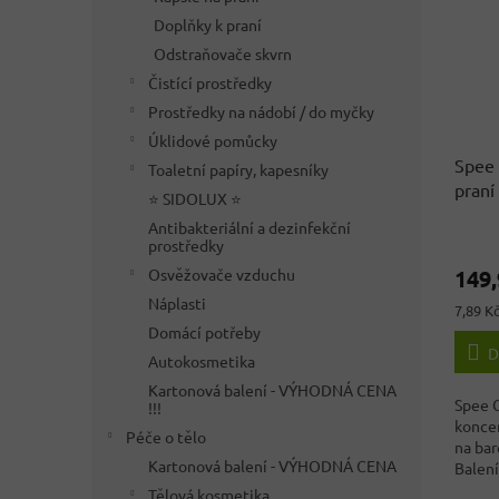
Doplňky k praní
Odstraňovače skvrn
Čistící prostředky
Prostředky na nádobí / do myčky
Úklidové pomůcky
Spee 
Toaletní papíry, kapesníky
praní
⭐ SIDOLUX ⭐
Antibakteriální a dezinfekční
Průmě
prostředky
hodno
149,
Osvěžovače vzduchu
produ
je
Náplasti
Měrná
7,89 Kč
3,6
cena:
Domácí potřeby
z
D
Autokosmetika
5
hvězdi
Kartonová balení - VÝHODNÁ CENA
Spee C
!!!
koncen
Péče o tělo
na bar
Kartonová balení - VÝHODNÁ CENA
Balení
dávek a
Tělová kosmetika