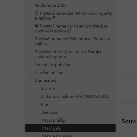
n
Velikonoce 2026
e
🐰 Poctivé německé Velikonoce: Figurky
l
a vajíčka 🐣
💝 Poctivý německý Valentýn: Darujte
sladkou legendu 🎁
Poctivé německé Velikonoce: Figurky a
vajíčka
Poctivý německý Valentýn: Darujte
sladkou legendu
Technické položky
Čerstvé pečivo
Domácnost
Baterie
Kartonová balení - VÝHODNÁ CENA
Praní
Aviváže
Souvi
Prací prášky
Prací gely
Kapsle na praní